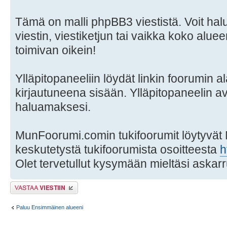
Tämä on malli phpBB3 viestistä. Voit hal
viestin, viestiketjun tai vaikka koko aluee
toimivan oikein!
Ylläpitopaneeliin löydät linkin foorumin al
kirjautuneena sisään. Ylläpitopaneelin a
haluamaksesi.
MunFoorumi.comin tukifoorumit löytyvät
keskutetystä tukifoorumista osoitteesta
h
Olet tervetullut kysymään mieltäsi askarr
Lähetä vastaus
Paluu Ensimmäinen alueeni