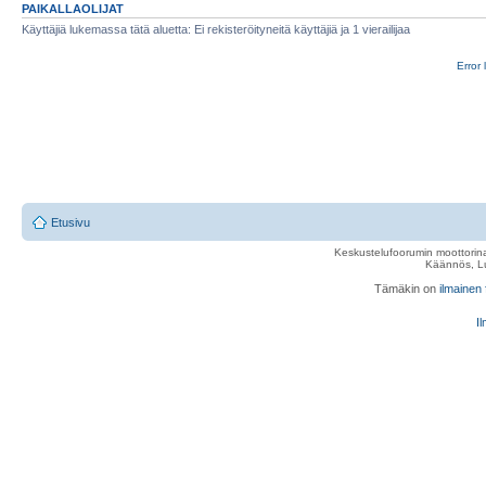
PAIKALLAOLIJAT
Käyttäjiä lukemassa tätä aluetta: Ei rekisteröityneitä käyttäjiä ja 1 vierailijaa
Error 
Etusivu
Keskustelufoorumin moottorina
Käännös, Lu
Tämäkin on
ilmainen
Il