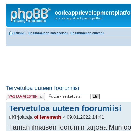
codeappdevelopmentplatf
no code app development platfom
Etusivu
‹
Ensimmäinen kategoriani
‹
Ensimmäinen alueeni
Tervetuloa uuteen foorumiisi
Lähetä vastaus
Tervetuloa uuteen foorumiisi
Kirjoittaja
ollienemeth
» 09.01.2022 14:41
Tämän ilmaisen foorumin tarjoaa Munfo