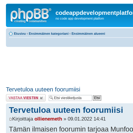
codeappdevelopmentplatf
no code app development platfom
Etusivu
‹
Ensimmäinen kategoriani
‹
Ensimmäinen alueeni
Tervetuloa uuteen foorumiisi
Lähetä vastaus
Tervetuloa uuteen foorumiisi
Kirjoittaja
ollienemeth
» 09.01.2022 14:41
Tämän ilmaisen foorumin tarjoaa Munfo