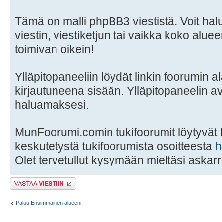
Tämä on malli phpBB3 viestistä. Voit hal
viestin, viestiketjun tai vaikka koko aluee
toimivan oikein!
Ylläpitopaneeliin löydät linkin foorumin al
kirjautuneena sisään. Ylläpitopaneelin a
haluamaksesi.
MunFoorumi.comin tukifoorumit löytyvät
keskutetystä tukifoorumista osoitteesta
h
Olet tervetullut kysymään mieltäsi askarr
Lähetä vastaus
Paluu Ensimmäinen alueeni