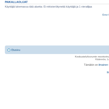
PAIKALLAOLIJAT
Käyttäjiä lukemassa tätä aluetta: Ei rekisteröityneitä käyttäjiä ja 1 vierailijaa
Error 
Etusivu
Keskustelufoorumin moottorina
Käännös, Lu
Tämäkin on
ilmainen
Il