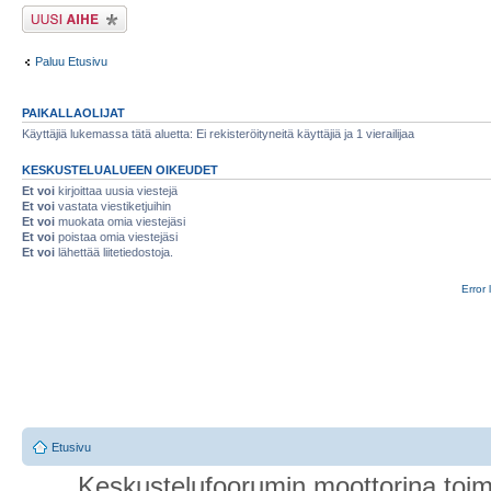
Lähetä uusi viesti
Paluu Etusivu
PAIKALLAOLIJAT
Käyttäjiä lukemassa tätä aluetta: Ei rekisteröityneitä käyttäjiä ja 1 vierailijaa
KESKUSTELUALUEEN OIKEUDET
Et voi
kirjoittaa uusia viestejä
Et voi
vastata viestiketjuihin
Et voi
muokata omia viestejäsi
Et voi
poistaa omia viestejäsi
Et voi
lähettää liitetiedostoja.
Error 
Etusivu
Keskustelufoorumin moottorina toim