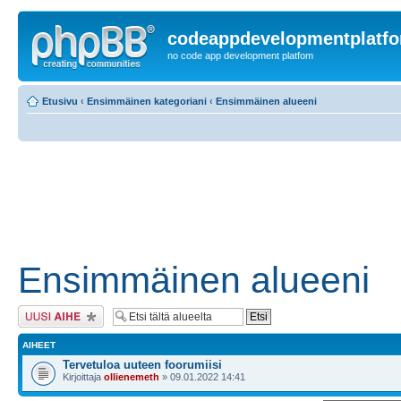
codeappdevelopmentplatf
no code app development platfom
Etusivu
‹
Ensimmäinen kategoriani
‹
Ensimmäinen alueeni
Ensimmäinen alueeni
Lähetä uusi viesti
AIHEET
Tervetuloa uuteen foorumiisi
Kirjoittaja
ollienemeth
» 09.01.2022 14:41