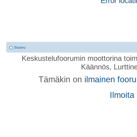
Error locati
Etusivu
Keskustelufoorumin moottorina toim
Käännös, Lurttin
Tämäkin on
ilmainen foor
Ilmoita