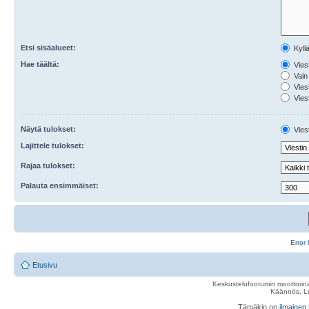
Etsi sisäalueet:
Kyll
Hae täältä:
Viest
Vain 
Viest
Viest
Näytä tulokset:
Viest
Lajittele tulokset:
Rajaa tulokset:
Palauta ensimmäiset:
Error 
Etusivu
Keskustelufoorumin moottorina
Käännös, Lu
Tämäkin on
ilmainen