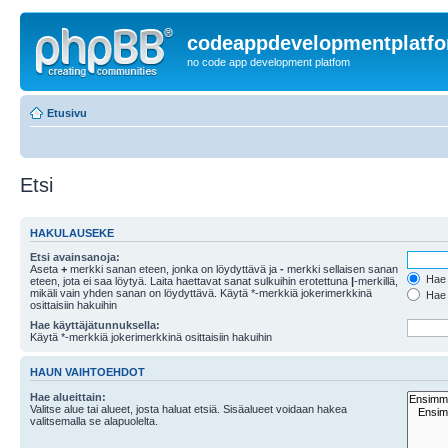
codeappdevelopmentplatf
no code app development platfom
Etusivu
Etsi
HAKULAUSEKE
Etsi avainsanoja:
Aseta
+
merkki sanan eteen, jonka on löydyttävä ja
-
merkki sellaisen sanan
Hae k
eteen, jota ei saa löytyä. Laita haettavat sanat sulkuihin erotettuna
|
-merkillä,
mikäli vain yhden sanan on löydyttävä. Käytä *-merkkiä jokerimerkkinä
Hae k
osittaisiin hakuihin
Hae käyttäjätunnuksella:
Käytä *-merkkiä jokerimerkkinä osittaisiin hakuihin
HAUN VAIHTOEHDOT
Hae alueittain:
Valitse alue tai alueet, josta haluat etsiä. Sisäalueet voidaan hakea
valitsemalla se alapuolelta.