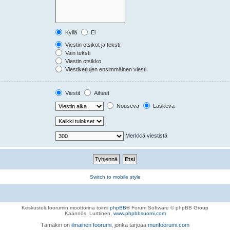
Kyllä
Ei
Viestin otsikot ja teksti
Vain teksti
Viestin otsikko
Viestiketjujen ensimmäinen viesti
Viestit
Aiheet
Nouseva
Laskeva
Merkkiä viestistä
Switch to mobile style
Keskustelufoorumin moottorina toimii
phpBB
® Forum Software © phpBB Group
Käännös, Lurttinen,
www.phpbbsuomi.com
Tämäkin on
ilmainen foorumi
, jonka tarjoaa
munfoorumi.com