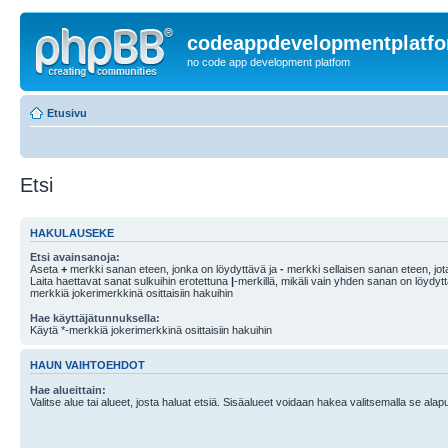
codeappdevelopmentplatf
no code app development platfom
Etusivu
Etsi
HAKULAUSEKE
Etsi avainsanoja:
Aseta
+
merkki sanan eteen, jonka on löydyttävä ja
-
merkki sellaisen sanan eteen, jota
Laita haettavat sanat sulkuihin erotettuna
|
-merkillä, mikäli vain yhden sanan on löydyt
merkkiä jokerimerkkinä osittaisiin hakuihin
Hae käyttäjätunnuksella:
Käytä *-merkkiä jokerimerkkinä osittaisiin hakuihin
HAUN VAIHTOEHDOT
Hae alueittain:
Valitse alue tai alueet, josta haluat etsiä. Sisäalueet voidaan hakea valitsemalla se alapu