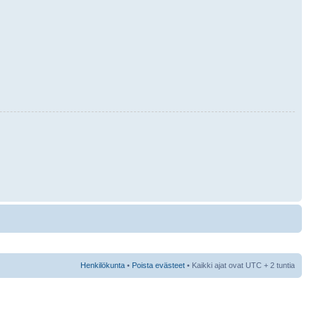
Henkilökunta
•
Poista evästeet
• Kaikki ajat ovat UTC + 2 tuntia