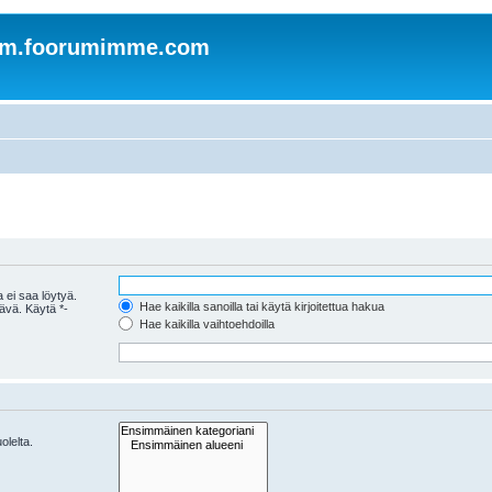
om.foorumimme.com
 ei saa löytyä.
Hae kaikilla sanoilla tai käytä kirjoitettua hakua
tävä. Käytä *-
Hae kaikilla vaihtoehdoilla
olelta.