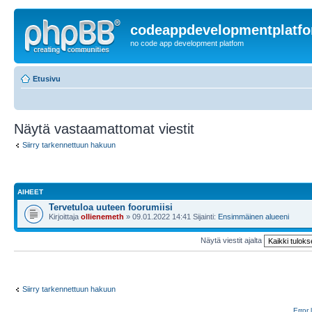
codeappdevelopmentplatf
no code app development platfom
Etusivu
Näytä vastaamattomat viestit
Siirry tarkennettuun hakuun
AIHEET
Tervetuloa uuteen foorumiisi
Kirjoittaja
ollienemeth
» 09.01.2022 14:41 Sijainti:
Ensimmäinen alueeni
Näytä viestit ajalta
Siirry tarkennettuun hakuun
Error 