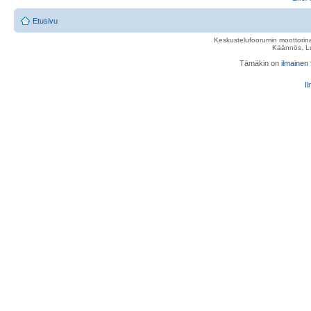
Etusivu
Keskustelufoorumin moottorina
Käännös, Lu
Tämäkin on
ilmainen
Il