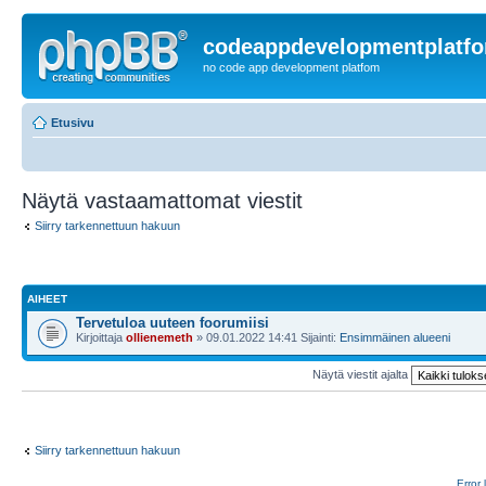
codeappdevelopmentplatf
no code app development platfom
Etusivu
Näytä vastaamattomat viestit
Siirry tarkennettuun hakuun
AIHEET
Tervetuloa uuteen foorumiisi
Kirjoittaja
ollienemeth
» 09.01.2022 14:41 Sijainti:
Ensimmäinen alueeni
Näytä viestit ajalta
Siirry tarkennettuun hakuun
Error 