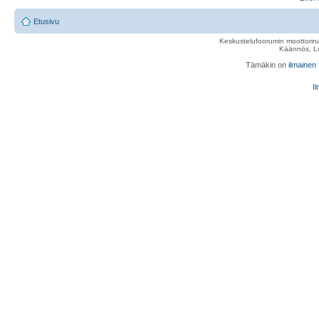
Etusivu
Keskustelufoorumin moottorina
Käännös, Lu
Tämäkin on
ilmainen
Il