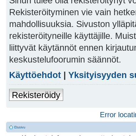
Sinun tulee olla rekisteröitynyt v
Rekisteröityminen vie vain hetken
mahdollisuuksia. Sivuston ylläpit
rekisteröityneille käyttäjille. Mu
liittyvät käytännöt ennen kirjau
keskustelufoorumin säännöt.
Käyttöehdot
|
Yksityisyyden s
Rekisteröidy
Error locati
Etusivu