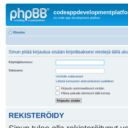
codeappdevelopmentplatf
no code app development platfom
Etusivu
Sinun pitää kirjautua sisään kirjoittaaksesi viestejä tällä al
Käyttäjätunnus:
Salasana:
Unohdin salasanani
Lähetä tunnusten aktivointiviesti uudelleen
Kirjaudu automaattisesti sisään.
Piilota paikalla olemiseni tällä kertaa
REKISTERÖIDY