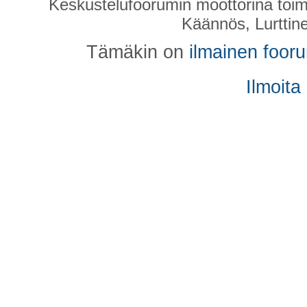
Keskustelufoorumin moottorina toim
Käännös, Lurttin
Tämäkin on
ilmainen foor
Ilmoita