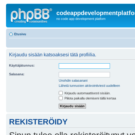
codeappdevelopmentplatf
no code app development platfom
Etusivu
Kirjaudu sisään katsoaksesi tätä profiilia.
Käyttäjätunnus:
Salasana:
Unohdin salasanani
Lähetä tunnusten aktivointiviesti uudelleen
Kirjaudu automaattisesti sisään.
Piilota paikalla olemiseni tällä kertaa
REKISTERÖIDY