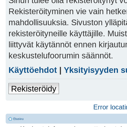
Sinun tulee olla rekisteröitynyt v
Rekisteröityminen vie vain hetken
mahdollisuuksia. Sivuston ylläpit
rekisteröityneille käyttäjille. Mu
liittyvät käytännöt ennen kirjau
keskustelufoorumin säännöt.
Käyttöehdot
|
Yksityisyyden s
Rekisteröidy
Error locati
Etusivu