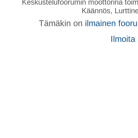
Keskustelufoorumin moottorina toim
Käännös, Lurttin
Tämäkin on
ilmainen foor
Ilmoita