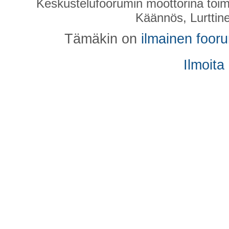
Keskustelufoorumin moottorina toim
Käännös, Lurttin
Tämäkin on
ilmainen foor
Ilmoita