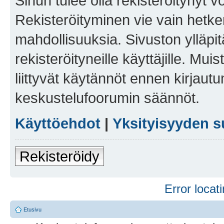
Sinun tulee olla rekisteröitynyt v
Rekisteröityminen vie vain hetken
mahdollisuuksia. Sivuston ylläpit
rekisteröityneille käyttäjille. Mu
liittyvät käytännöt ennen kirjau
keskustelufoorumin säännöt.
Käyttöehdot
|
Yksityisyyden s
Rekisteröidy
Error locati
Etusivu