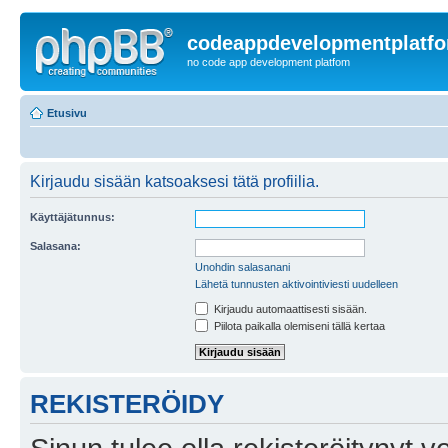
codeappdevelopmentplatf
no code app development platfom
Etusivu
Kirjaudu sisään katsoaksesi tätä profiilia.
Käyttäjätunnus:
Salasana:
Unohdin salasanani
Lähetä tunnusten aktivointiviesti uudelleen
Kirjaudu automaattisesti sisään.
Piilota paikalla olemiseni tällä kertaa
REKISTERÖIDY