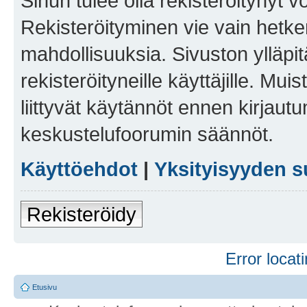
Sinun tulee olla rekisteröitynyt v
Rekisteröityminen vie vain hetken
mahdollisuuksia. Sivuston ylläpit
rekisteröityneille käyttäjille. Mu
liittyvät käytännöt ennen kirjau
keskustelufoorumin säännöt.
Käyttöehdot
|
Yksityisyyden s
Rekisteröidy
Error locati
Etusivu