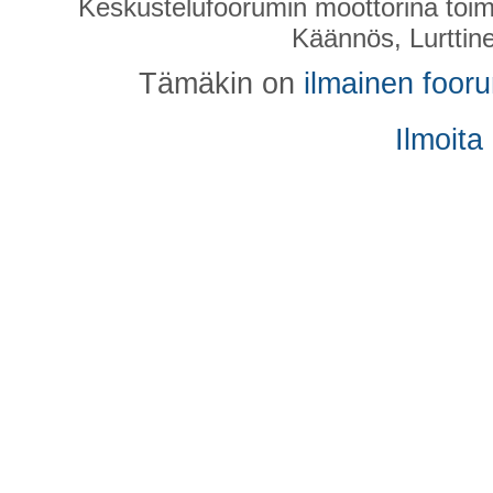
Keskustelufoorumin moottorina toim
Käännös, Lurttin
Tämäkin on
ilmainen foor
Ilmoita