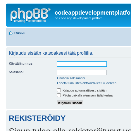
codeappdevelopmentplatf
no code app development platfom
Etusivu
Kirjaudu sisään katsoaksesi tätä profiilia.
Käyttäjätunnus:
Salasana:
Unohdin salasanani
Lähetä tunnusten aktivointiviesti uudelleen
Kirjaudu automaattisesti sisään.
Piilota paikalla olemiseni tällä kertaa
REKISTERÖIDY