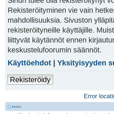
Sinun tulee olla rekisteröitynyt v
Rekisteröityminen vie vain hetken
mahdollisuuksia. Sivuston ylläpit
rekisteröityneille käyttäjille. Mu
liittyvät käytännöt ennen kirjau
keskustelufoorumin säännöt.
Käyttöehdot
|
Yksityisyyden s
Rekisteröidy
Error locati
Etusivu