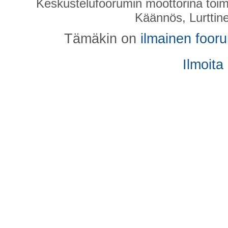
Keskustelufoorumin moottorina toim
Käännös, Lurttin
Tämäkin on
ilmainen foor
Ilmoita