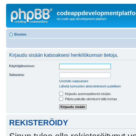
codeappdevelopmentplatf
no code app development platfom
Etusivu
Kirjaudu sisään katsoaksesi henkilökunnan tietoja.
Käyttäjätunnus:
Salasana:
Unohdin salasanani
Lähetä tunnusten aktivointiviesti uudelleen
Kirjaudu automaattisesti sisään.
Piilota paikalla olemiseni tällä kertaa
REKISTERÖIDY