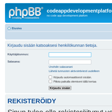
codeappdevelopmentplatf
no code app development platfom
Etusivu
Kirjaudu sisään katsoaksesi henkilökunnan tietoja.
Käyttäjätunnus:
Salasana:
Unohdin salasanani
Lähetä tunnusten aktivointiviesti uudelleen
Kirjaudu automaattisesti sisään.
Piilota paikalla olemiseni tällä kertaa
REKISTERÖIDY