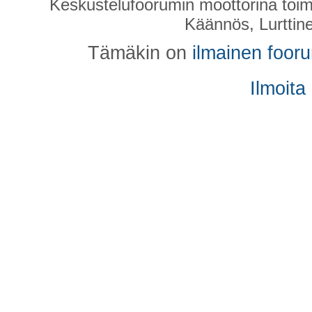
Keskustelufoorumin moottorina toim
Käännös, Lurttin
Tämäkin on
ilmainen foor
Ilmoita