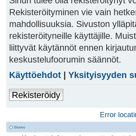
Sinun tulee olla rekisteröitynyt v
Rekisteröityminen vie vain hetken
mahdollisuuksia. Sivuston ylläpit
rekisteröityneille käyttäjille. Mu
liittyvät käytännöt ennen kirjau
keskustelufoorumin säännöt.
Käyttöehdot
|
Yksityisyyden s
Rekisteröidy
Error locati
Etusivu