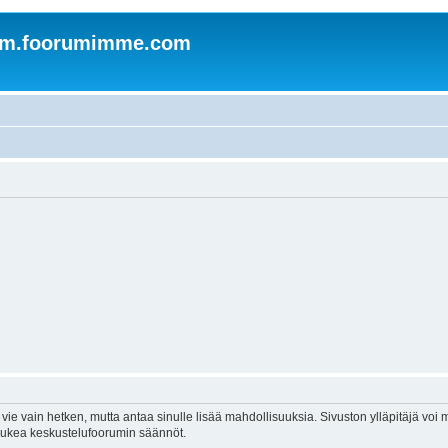
om.foorumimme.com
vie vain hetken, mutta antaa sinulle lisää mahdollisuuksia. Sivuston ylläpitäjä voi my
 lukea keskustelufoorumin säännöt.