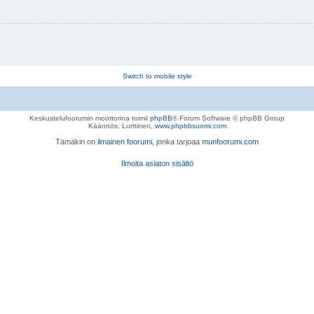
Switch to mobile style
Keskustelufoorumin moottorina toimii
phpBB
® Forum Software © phpBB Group
Käännös, Lurttinen,
www.phpbbsuomi.com
Tämäkin on
ilmainen foorumi
, jonka tarjoaa
munfoorumi.com
Ilmoita asiaton sisältö