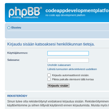
codeappdevelopmentplatf
no code app development platfom
Etusivu
Kirjaudu sisään katsoaksesi henkilökunnan tietoja.
Käyttäjätunnus:
Salasana:
Unohdin salasanani
Lähetä tunnusten aktivointiviesti uudelleen
Kirjaudu automaattisesti sisään.
Piilota paikalla olemiseni tällä kertaa
REKISTERÖIDY
Sinun tulee olla rekisteröitynyt voidaksesi kirjautua sisään. Rekisteröityminen 
käyttöehtomme ja siihen liittyvät käytännöt ennen kirjautumista. Muista myös