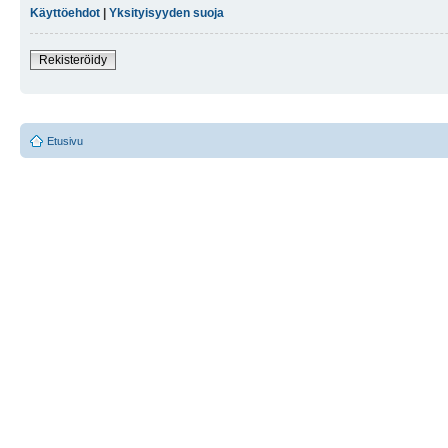
Käyttöehdot
|
Yksityisyyden suoja
Rekisteröidy
Etusivu