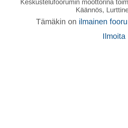
Keskustelufoorumin moottorina toim
Käännös, Lurttin
Tämäkin on
ilmainen foor
Ilmoita