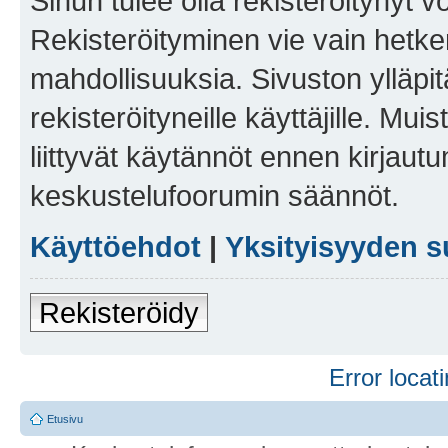
Sinun tulee olla rekisteröitynyt v
Rekisteröityminen vie vain hetken
mahdollisuuksia. Sivuston ylläpit
rekisteröityneille käyttäjille. Mu
liittyvät käytännöt ennen kirjau
keskustelufoorumin säännöt.
Käyttöehdot
|
Yksityisyyden s
Rekisteröidy
Error locati
Etusivu