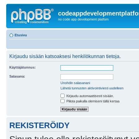
codeappdevelopmentplatf
no code app development platfom
Etusivu
Kirjaudu sisään katsoaksesi henkilökunnan tietoja.
Käyttäjätunnus:
Salasana:
Unohdin salasanani
Lähetä tunnusten aktivointiviesti uudelleen
Kirjaudu automaattisesti sisään.
Piilota paikalla olemiseni tällä kertaa
REKISTERÖIDY