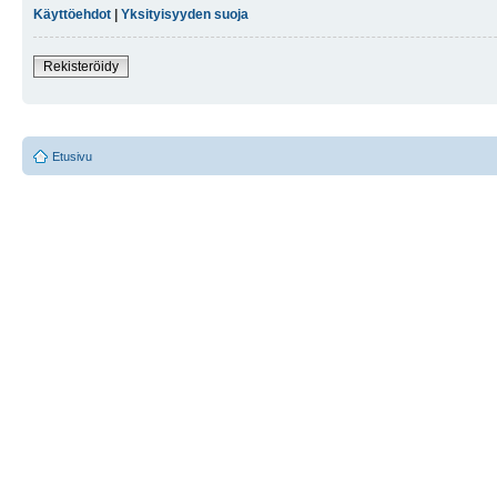
Käyttöehdot
|
Yksityisyyden suoja
Rekisteröidy
Etusivu