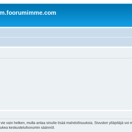
om.foorumimme.com
vie vain hetken, mutta antaa sinulle lisää mahdollisuuksia. Sivuston ylläpitäjä voi my
 lukea keskustelufoorumin säännöt.