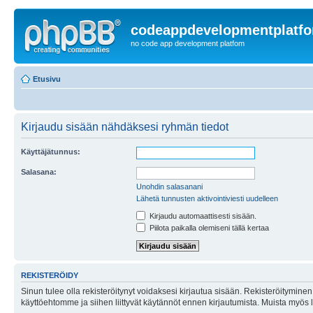
codeappdevelopmentplatf
no code app development platfom
Etusivu
Kirjaudu sisään nähdäksesi ryhmän tiedot
Käyttäjätunnus:
Salasana:
Unohdin salasanani
Lähetä tunnusten aktivointiviesti uudelleen
Kirjaudu automaattisesti sisään.
Piilota paikalla olemiseni tällä kertaa
REKISTERÖIDY
Sinun tulee olla rekisteröitynyt voidaksesi kirjautua sisään. Rekisteröityminen 
käyttöehtomme ja siihen liittyvät käytännöt ennen kirjautumista. Muista myös