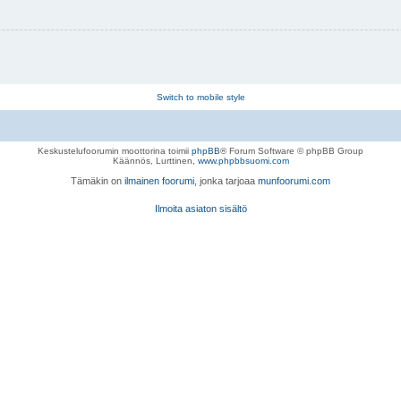
Switch to mobile style
Keskustelufoorumin moottorina toimii
phpBB
® Forum Software © phpBB Group
Käännös, Lurttinen,
www.phpbbsuomi.com
Tämäkin on
ilmainen foorumi
, jonka tarjoaa
munfoorumi.com
Ilmoita asiaton sisältö