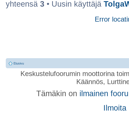
yhteensä
3
• Uusin käyttäjä
Tolga
Error locati
Etusivu
Keskustelufoorumin moottorina toim
Käännös, Lurttin
Tämäkin on
ilmainen foor
Ilmoita