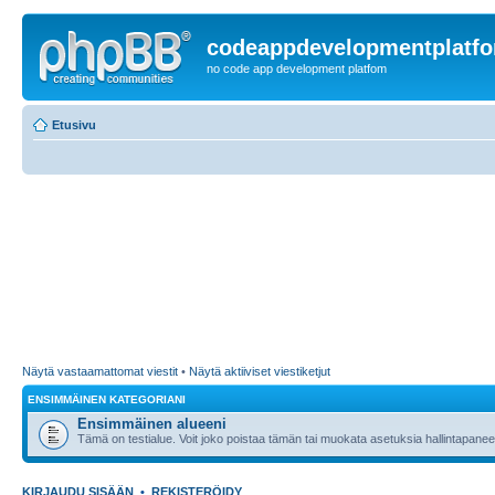
codeappdevelopmentplatf
no code app development platfom
Etusivu
Näytä vastaamattomat viestit
•
Näytä aktiiviset viestiketjut
ENSIMMÄINEN KATEGORIANI
Ensimmäinen alueeni
Tämä on testialue. Voit joko poistaa tämän tai muokata asetuksia hallintapanee
KIRJAUDU SISÄÄN
•
REKISTERÖIDY