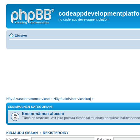
codeappdevelopmentplatf
no code app development platfom
Etusivu
Näytä vastaamattomat viestit
•
Näytä aktiiviset viestiketjut
ENSIMMÄINEN KATEGORIANI
Ensimmäinen alueeni
Tämä on testialue. Voit joko poistaa tämän tai muokata asetuksia hallintapanee
KIRJAUDU SISÄÄN
•
REKISTERÖIDY
Käyttäjätunnus:
Salasana: