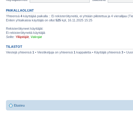
PAIKALLAOLIJAT
Yhteensä
4
käyttäjää paikalla :: Ei rekisteröityneitä, ei yhtään piilotettua ja 4 vierailijaa (T
Eniten yhtaikaisia käyttäjiä on ollut
525
kpl, 16.11.2025 15:25
Rekisteröityneet käyttäjät:
Ei rekisteröityneitä käyttäjiä
Selite:
Ylläpitäjät
,
Valvojat
TILASTOT
Viestejä yhteensä
1
• Viestiketjuja on yhteensä
1
kappaletta • Käyttäjiä yhteensä
3
• Uusi
Etusivu