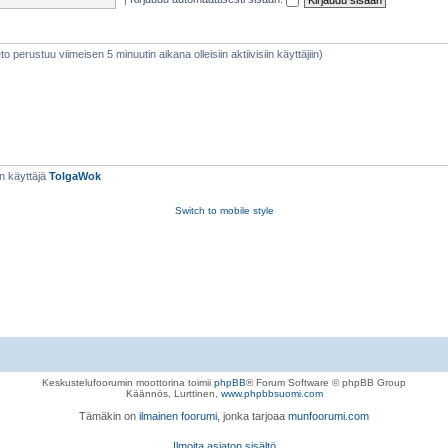
ieto perustuu viimeisen 5 minuutin aikana olleisiin aktiivisiin käyttäjiin)
n käyttäjä
TolgaWok
Switch to mobile style
Keskustelufoorumin moottorina toimii
phpBB
® Forum Software © phpBB Group
Käännös, Lurttinen,
www.phpbbsuomi.com
Tämäkin on
ilmainen foorumi
, jonka tarjoaa
munfoorumi.com
Ilmoita asiaton sisältö