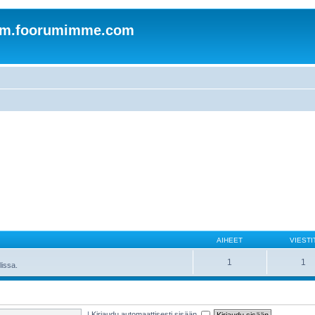
om.foorumimme.com
AIHEET
VIESTI
1
1
lissa.
|
Kirjaudu automaattisesti sisään.