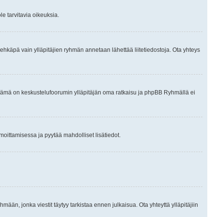
le tarvitavia oikeuksia.
tai ehkäpä vain ylläpitäjien ryhmän annetaan lähettää liitetiedostoja. Ota yhteys
en. Tämä on keskustelufoorumin ylläpitäjän oma ratkaisu ja phpBB Ryhmällä ei
ilmoittamisessa ja pyytää mahdolliset lisätiedot.
hmään, jonka viestit täytyy tarkistaa ennen julkaisua. Ota yhteyttä ylläpitäjiin