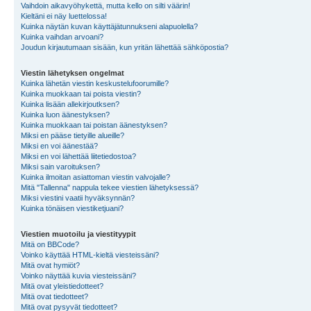
Vaihdoin aikavyöhykettä, mutta kello on silti väärin!
Kieltäni ei näy luettelossa!
Kuinka näytän kuvan käyttäjätunnukseni alapuolella?
Kuinka vaihdan arvoani?
Joudun kirjautumaan sisään, kun yritän lähettää sähköpostia?
Viestin lähetyksen ongelmat
Kuinka lähetän viestin keskustelufoorumille?
Kuinka muokkaan tai poista viestin?
Kuinka lisään allekirjoutksen?
Kuinka luon äänestyksen?
Kuinka muokkaan tai poistan äänestyksen?
Miksi en pääse tietyille alueille?
Miksi en voi äänestää?
Miksi en voi lähettää liitetiedostoa?
Miksi sain varoituksen?
Kuinka ilmoitan asiattoman viestin valvojalle?
Mitä "Tallenna" nappula tekee viestien lähetyksessä?
Miksi viestini vaatii hyväksynnän?
Kuinka tönäisen viestiketjuani?
Viestien muotoilu ja viestityypit
Mitä on BBCode?
Voinko käyttää HTML-kieltä viesteissäni?
Mitä ovat hymiöt?
Voinko näyttää kuvia viesteissäni?
Mitä ovat yleistiedotteet?
Mitä ovat tiedotteet?
Mitä ovat pysyvät tiedotteet?