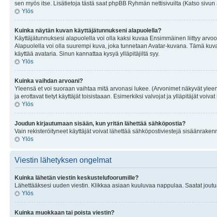
sen myös itse. Lisätietoja tästä saat phpBB Ryhmän nettisivuilta (Katso sivun 
Ylös
Kuinka näytän kuvan käyttäjätunnukseni alapuolella?
Käyttäjätunnuksesi alapuolella voi olla kaksi kuvaa Ensimmäinen liittyy arvoosi
Alapuolella voi olla suurempi kuva, joka tunnetaan Avatar-kuvana. Tämä kuva o
käyttää avataria. Sinun kannattaa kysyä ylläpitäjiltä syy.
Ylös
Kuinka vaihdan arvoani?
Yleensä et voi suoraan vaihtaa mitä arvonasi lukee. (Arvonimet näkyvät yleen
ja erottavat tietyt käyttäjät toisistaaan. Esimerkiksi valvojat ja ylläpitäjät v
Ylös
Joudun kirjautumaan sisään, kun yritän lähettää sähköpostia?
Vain rekisteröityneet käyttäjät voivat lähettää sähköpostiviestejä sisäänraken
Ylös
Viestin lähetyksen ongelmat
Kuinka lähetän viestin keskustelufoorumille?
Lähettääksesi uuden viestin. Klikkaa asiaan kuuluvaa nappulaa. Saatat joutua k
Ylös
Kuinka muokkaan tai poista viestin?