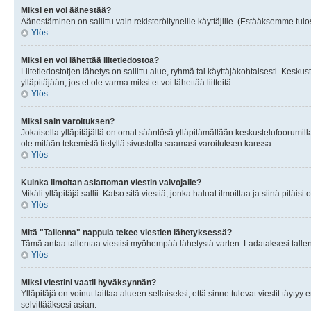
Miksi en voi äänestää?
Äänestäminen on sallittu vain rekisteröityneille käyttäjille. (Estääksemme tulos
Ylös
Miksi en voi lähettää liitetiedostoa?
Liitetiedostotjen lähetys on sallittu alue, ryhmä tai käyttäjäkohtaisesti. Keskus
ylläpitäjään, jos et ole varma miksi et voi lähettää liitteitä.
Ylös
Miksi sain varoituksen?
Jokaisella ylläpitäjällä on omat sääntösä ylläpitämällään keskustelufoorumilla
ole mitään tekemistä tietyllä sivustolla saamasi varoituksen kanssa.
Ylös
Kuinka ilmoitan asiattoman viestin valvojalle?
Mikäli ylläpitäjä sallii. Katso sitä viestiä, jonka haluat ilmoittaa ja siinä pitä
Ylös
Mitä "Tallenna" nappula tekee viestien lähetyksessä?
Tämä antaa tallentaa viestisi myöhempää lähetystä varten. Ladataksesi tallenn
Ylös
Miksi viestini vaatii hyväksynnän?
Ylläpitäjä on voinut laittaa alueen sellaiseksi, että sinne tulevat viestit täyty
selvittääksesi asian.