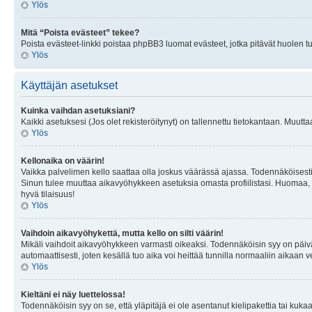
Ylös
Mitä “Poista evästeet” tekee?
Poista evästeet-linkki poistaa phpBB3 luomat evästeet, jotka pitävät huolen tunn
Ylös
Käyttäjän asetukset
Kuinka vaihdan asetuksiani?
Kaikki asetuksesi (Jos olet rekisteröitynyt) on tallennettu tietokantaan. Muutta
Ylös
Kellonaika on väärin!
Vaikka palvelimen kello saattaa olla joskus väärässä ajassa. Todennäköisesti
Sinun tulee muuttaa aikavyöhykkeen asetuksia omasta profiilistasi. Huomaa, että 
hyvä tilaisuus!
Ylös
Vaihdoin aikavyöhykettä, mutta kello on silti väärin!
Mikäli vaihdoit aikavyöhykkeen varmasti oikeaksi. Todennäköisin syy on päiv
automaattisesti, joten kesällä tuo aika voi heittää tunnilla normaaliin aikaan v
Ylös
Kieltäni ei näy luettelossa!
Todennäköisin syy on se, että yläpitäjä ei ole asentanut kielipakettia tai kuka