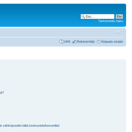
Tarkennettu haku
UKK
Rekisteröidy
Kirjaudu sisään
nä?
n sähköpostiini tältä keskustelufoorumilta!