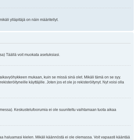
käli ylläpitäjä on näin määritellyt.
a) Täällä voit muokata asetuksiasi.
 aikavyöhykkeen mukaan, kuin se missä sinä olet. Mikäli tämä on se syy.
eröityneille käyttäjille. Joten jos et ole jo rekisteröitynyt. Nyt voisi olla
omessa). Keskustelufoorumia ei ole suuniteltu vaihtamaan tuota aikaa
sentaa haluamasi kielen. Mikäli käännöstä ei ole olemassa. Voit vapaasti kääntää