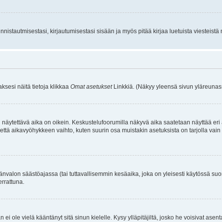
istautmisestasi, kirjautumisestasi sisään ja myös pitää kirjaa luetuista viesteistä mi
aksesi näitä tietoja klikkaa
Omat asetukset
Linkkiä. (Näkyy yleensä sivun yläreunass
 näytettävä aika on oikein. Keskustelufoorumilla näkyvä aika saatetaan näyttää eri
aikavyöhykkeen vaihto, kuten suurin osa muistakin asetuksista on tarjolla vain rekist
änvalon säästöajassa (tai tuttavallisemmin kesäaika, joka on yleisesti käytössä su
errattuna.
an ei ole vielä kääntänyt sitä sinun kielelle. Kysy ylläpitäjiltä, josko he voisivat a