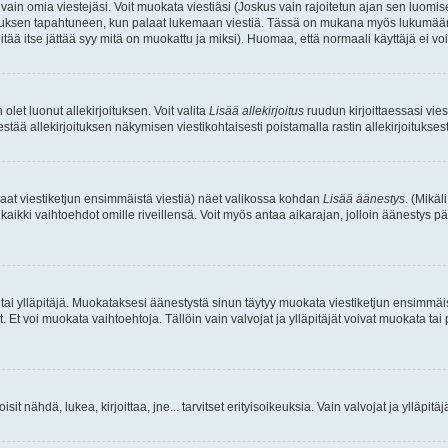
a vain omia viestejäsi. Voit muokata viestiäsi (Joskus vain rajoitetun ajan sen luom
okkauksen tapahtuneen, kun palaat lukemaan viestiä. Tässä on mukana myös lukumäärä
pitää itse jättää syy mitä on muokattu ja miksi). Huomaa, että normaali käyttäjä ei voi 
olet luonut allekirjoituksen. Voit valita
Lisää allekirjoitus
ruudun kirjoittaessasi viest
tää allekirjoituksen näkymisen viestikohtaisesti poistamalla rastin allekirjoituksesta,
aat viestiketjun ensimmäistä viestiä) näet valikossa kohdan
Lisää äänestys
. (Mikäl
aikki vaihtoehdot omille riveillensä. Voit myös antaa aikarajan, jolloin äänestys pä
 tai ylläpitäjä. Muokataksesi äänestystä sinun täytyy muokata viestiketjun ensimmäi
. Et voi muokata vaihtoehtoja. Tällöin vain valvojat ja ylläpitäjät voivat muokata 
 voisit nähdä, lukea, kirjoittaa, jne... tarvitset erityisoikeuksia. Vain valvojat ja ylläpi