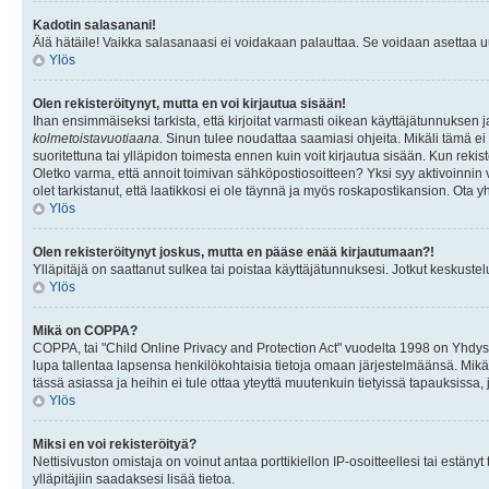
Kadotin salasanani!
Älä hätäile! Vaikka salasanaasi ei voidakaan palauttaa. Se voidaan asettaa 
Ylös
Olen rekisteröitynyt, mutta en voi kirjautua sisään!
Ihan ensimmäiseksi tarkista, että kirjoitat varmasti oikean käyttäjätunnukse
kolmetoistavuotiaana
. Sinun tulee noudattaa saamiasi ohjeita. Mikäli tämä ei 
suoritettuna tai ylläpidon toimesta ennen kuin voit kirjautua sisään. Kun rekiste
Oletko varma, että annoit toimivan sähköpostiosoitteen? Yksi syy aktivoinni
olet tarkistanut, että laatikkosi ei ole täynnä ja myös roskapostikansion. Ota yh
Ylös
Olen rekisteröitynyt joskus, mutta en pääse enää kirjautumaan?!
Ylläpitäjä on saattanut sulkea tai poistaa käyttäjätunnuksesi. Jotkut keskust
Ylös
Mikä on COPPA?
COPPA, tai "Child Online Privacy and Protection Act" vuodelta 1998 on Yhdysval
lupa tallentaa lapsensa henkilökohtaisia tietoja omaan järjestelmäänsä. Mikä
tässä asiassa ja heihin ei tule ottaa yteyttä muutenkuin tietyissä tapauksissa,
Ylös
Miksi en voi rekisteröityä?
Nettisivuston omistaja on voinut antaa porttikiellon IP-osoitteellesi tai estä
ylläpitäjiin saadaksesi lisää tietoa.