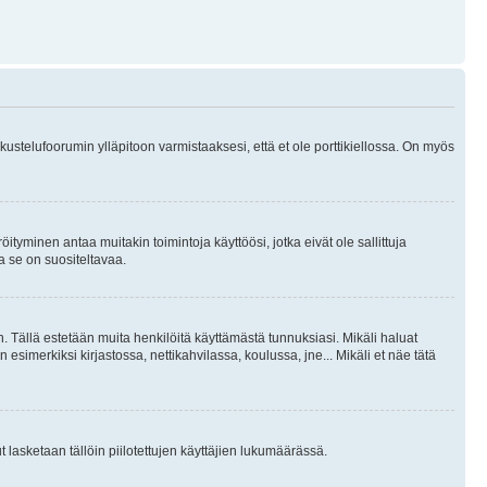
skustelufoorumin ylläpitoon varmistaaksesi, että et ole porttikiellossa. On myös
öityminen antaa muitakin toimintoja käyttöösi, jotka eivät ole sallittuja
ja se on suositeltavaa.
. Tällä estetään muita henkilöitä käyttämästä tunnuksiasi. Mikäli haluat
 esimerkiksi kirjastossa, nettikahvilassa, koulussa, jne... Mikäli et näe tätä
inut lasketaan tällöin piilotettujen käyttäjien lukumäärässä.