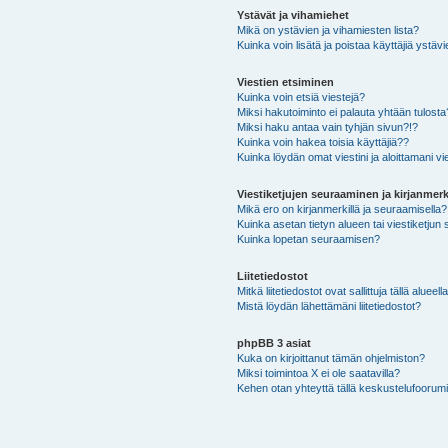
Ystävät ja vihamiehet
Mikä on ystävien ja vihamiesten lista?
Kuinka voin lisätä ja poistaa käyttäjiä ystävi
Viestien etsiminen
Kuinka voin etsiä viestejä?
Miksi hakutoiminto ei palauta yhtään tulosta
Miksi haku antaa vain tyhjän sivun?!?
Kuinka voin hakea toisia käyttäjiä??
Kuinka löydän omat viestini ja aloittamani vie
Viestiketjujen seuraaminen ja kirjanmerk
Mikä ero on kirjanmerkillä ja seuraamisella?
Kuinka asetan tietyn alueen tai viestiketjun
Kuinka lopetan seuraamisen?
Liitetiedostot
Mitkä liitetiedostot ovat sallittuja tällä alueell
Mistä löydän lähettämäni liitetiedostot?
phpBB 3 asiat
Kuka on kirjoittanut tämän ohjelmiston?
Miksi toimintoa X ei ole saatavilla?
Kehen otan yhteyttä tällä keskustelufoorumilla