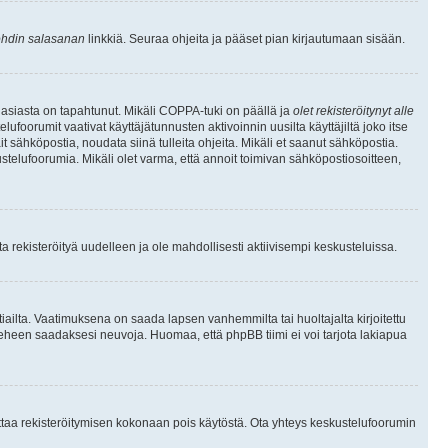
hdin salasanan
linkkiä. Seuraa ohjeita ja pääset pian kirjautumaan sisään.
 asiasta on tapahtunut. Mikäli COPPA-tuki on päällä ja
olet rekisteröitynyt alle
ufoorumit vaativat käyttäjätunnusten aktivoinnin uusilta käyttäjiltä joko itse
ait sähköpostia, noudata siinä tulleita ohjeita. Mikäli et saanut sähköpostia.
telufoorumia. Mikäli olet varma, että annoit toimivan sähköpostiosoitteen,
 rekisteröityä uudelleen ja ole mahdollisesti aktiivisempi keskusteluissa.
tiailta. Vaatimuksena on saada lapsen vanhemmilta tai huoltajalta kirjoitettu
ieheen saadaksesi neuvoja. Huomaa, että phpBB tiimi ei voi tarjota lakiapua
 ottaa rekisteröitymisen kokonaan pois käytöstä. Ota yhteys keskustelufoorumin