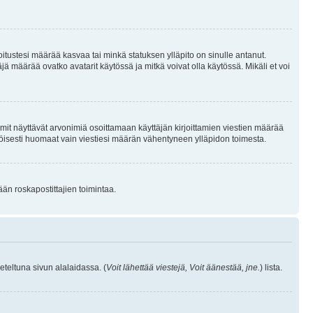
joitustesi määrää kasvaa tai minkä statuksen ylläpito on sinulle antanut.
 määrää ovatko avatarit käytössä ja mitkä voivat olla käytössä. Mikäli et voi
mit näyttävät arvonimiä osoittamaan käyttäjän kirjoittamien viestien määrää
ennäköisesti huomaat vain viestiesi määrän vähentyneen ylläpidon toimesta.
ään roskapostittajien toimintaa.
eteltuna sivun alalaidassa. (
Voit lähettää viestejä, Voit äänestää, jne.
) lista.