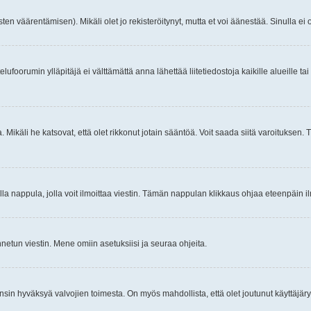
ten väärentämisen). Mikäli olet jo rekisteröitynyt, mutta et voi äänestää. Sinulla ei o
telufoorumin ylläpitäjä ei välttämättä anna lähettää liitetiedostoja kaikille alueille 
. Mikäli he katsovat, että olet rikkonut jotain sääntöä. Voit saada siitä varoituks
isi olla nappula, jolla voit ilmoittaa viestin. Tämän nappulan klikkaus ohjaa eteenpäin 
etun viestin. Mene omiin asetuksiisi ja seuraa ohjeita.
y ensin hyväksyä valvojien toimesta. On myös mahdollista, että olet joutunut käyttäjäry