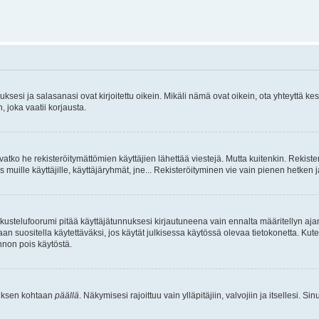
sesi ja salasanasi ovat kirjoitettu oikein. Mikäli nämä ovat oikein, ota yhteyttä ke
, joka vaatii korjausta.
ivatko he rekisteröitymättömien käyttäjien lähettää viestejä. Mutta kuitenkin. Rekister
s muille käyttäjille, käyttäjäryhmät, jne... Rekisteröityminen vie vain pienen hetken 
kustelufoorumi pitää käyttäjätunnuksesi kirjautuneena vain ennalta määritellyn ajan
an suositella käytettäväksi, jos käytät julkisessa käytössä olevaa tietokonetta. Kuten
innon pois käytöstä.
etuksen kohtaan
päällä
. Näkymisesi rajoittuu vain ylläpitäjiin, valvojiin ja itsellesi. S