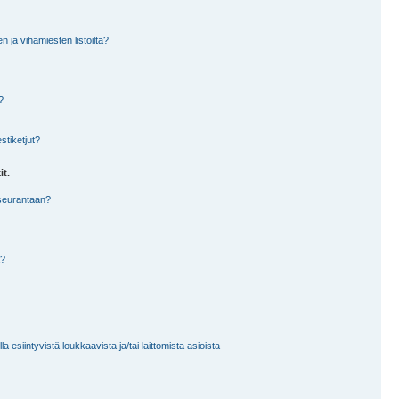
en ja vihamiesten listoilta?
?
stiketjut?
it.
 seurantaan?
a?
 esiintyvistä loukkaavista ja/tai laittomista asioista