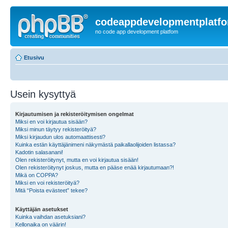
codeappdevelopmentplatf
no code app development platfom
Etusivu
Usein kysyttyä
Kirjautumisen ja rekisteröitymisen ongelmat
Miksi en voi kirjautua sisään?
Miksi minun täytyy rekisteröityä?
Miksi kirjaudun ulos automaattisesti?
Kuinka estän käyttäjänimeni näkymästä paikallaolijoiden listassa?
Kadotin salasanani!
Olen rekisteröitynyt, mutta en voi kirjautua sisään!
Olen rekisteröitynyt joskus, mutta en pääse enää kirjautumaan?!
Mikä on COPPA?
Miksi en voi rekisteröityä?
Mitä “Poista evästeet” tekee?
Käyttäjän asetukset
Kuinka vaihdan asetuksiani?
Kellonaika on väärin!