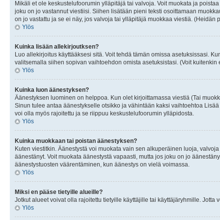
Mikäli et ole keskustelufoorumin ylläpitäjä tai valvoja. Voit muokata ja poista
joku on jo vastannut viestiisi. Siihen lisätään pieni teksti osoittamaan mu
on jo vastattu ja se ei näy, jos valvoja tai ylläpitäjä muokkaa viestiä. (Heidän 
Ylös
Kuinka lisään allekirjoutksen?
Luo allekirjoitus käyttääksesi sitä. Voit tehdä tämän omissa asetuksissasi. Kun 
valitsemalla siihen sopivan vaihtoehdon omista asetuksistasi. (Voit kuitenkin es
Ylös
Kuinka luon äänestyksen?
Äänestyksen luominen on helppoa. Kun olet kirjoittamassa viestiä (Tai muokk
Sinun tulee antaa äänestykselle otsikko ja vähintään kaksi vaihtoehtoa Lisää k
voi olla myös rajoitettu ja se riippuu keskustelufoorumin ylläpidosta.
Ylös
Kuinka muokkaan tai poistan äänestyksen?
Kuten viestitkin. Äänestystä voi muokata vain sen alkuperäinen luoja, valvoja
äänestänyt. Voit muokata äänestystä vapaasti, mutta jos joku on jo äänestänyt
äänestystuosten väärentäminen, kun äänestys on vielä voimassa.
Ylös
Miksi en pääse tietyille alueille?
Jotkut alueet voivat olla rajoitettu tietyille käyttäjille tai käyttäjäryhmille. Jotta
Ylös