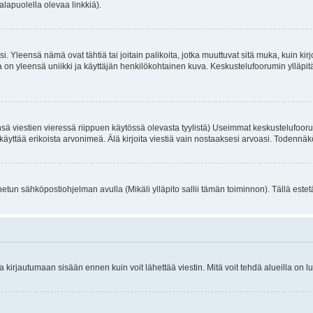
alapuolella olevaa linkkiä).
. Yleensä nämä ovat tähtiä tai joitain palikoita, jotka muuttuvat sitä muka, kuin kir
n yleensä uniikki ja käyttäjän henkilökohtainen kuva. Keskustelufoorumin ylläpitäjä
sä viestien vieressä riippuen käytössä olevasta tyylistä) Useimmat keskustelufooru
oivat käyttää erikoista arvonimeä. Älä kirjoita viestiä vain nostaaksesi arvoasi. Tod
netun sähköpostiohjelman avulla (Mikäli ylläpito sallii tämän toiminnon). Tällä estet
irjautumaan sisään ennen kuin voit lähettää viestin. Mitä voit tehdä alueilla on lu