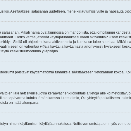
uusiksi. Asettaaksesi salasanan uudelleen, mene kirjautumissivulle ja napsauta
Uno
n ja salasanan. Mikäli nämä ovat kunnossa on mahdollista, että jompikumpi kahdesta
auttanut. Oletko varma, etteivät käyttäjätunnuksesi vaadi aktivointia? Useat keskustel
röidyit. Siellä oli ohjeet mukana aktivoinnista ja kuinka se tulee suorittaa. Mikäli s
n vaatimiseen on vähentää
villejä
käyttäjiä käyttämästä anonyymisti hyväkseen keskus
teyttä keskustelufoorumin ylläpitäjiin.
elufoorumit poistavat käyttämättömiä tunnuksia säästääkseen tietokannan kokoa. Koita
tojen laki nettisivuille, jotka keräävät henkilökohtaisia tietoja alle kolmetoistavuo
li olet epävarma kuinka tämän kanssa tulee toimia, Ota yhteyttä paikalliseen lakim
 joista on lisää alempana.
nyt tietyn nimen käyttämisen käyttäjätunnuksissa. Nettisivun omistaja on myös voinut