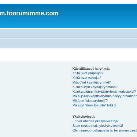
om.foorumimme.com
Käyttäjätasot ja ryhmät
Keitä ovat ylläpitäjät?
Keitä ovat valvojat?
Mitä ovat käyttäjäryhmät?
Kuinka liityn käyttäjäryhmään?
Kuinka pääsen käyttäjäryhmän valvojaksi?
Miksi joillain käyttäjäryhmä näkyy erivärise
Mikä on "oletusryhmä"?
Mikä on "henkilökunta" linkki?
Yksityisviestit
En voi lähettää yksitysiviestejä!
Saan roskapostia yksityisviestinä!
Olen saanut roskapostia tai herjaavan viesti