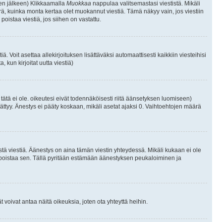
isen jälkeen) Klikkaamalla
Muokkaa
nappulaa valitsemastasi viestistä. Mikäli
, kuinka monta kertaa olet muokannut viestiä. Tämä näkyy vain, jos viestiin
poistaa viestiä, jos siihen on vastattu.
iä. Voit asettaa allekirjoituksen lisättäväksi automaattisesti kaikkiin viesteihisi
 kun kirjoitat uutta viestiä)
i tätä ei ole. oikeutesi eivät todennäköisesti riitä äänsetyksen luomiseen)
ättyy. Änestys ei pääty koskaan, mikäli asetat ajaksi 0. Vaihtoehtojen määrä
stä viestiä. Äänestys on aina tämän viestin yhteydessä. Mikäli kukaan ei ole
tai poistaa sen. Tällä pyritään estämään äänestyksen peukaloiminen ja
täjät voivat antaa näitä oikeuksia, joten ota yhteyttä heihin.