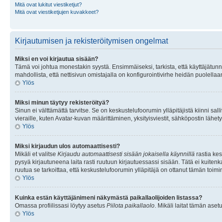
Mitä ovat lukitut viestiketjut?
Mitä ovat viestiketjujen kuvakkeet?
Kirjautumisen ja rekisteröitymisen ongelmat
Miksi en voi kirjautua sisään?
Tämä voi johtua monestakin syystä. Ensimmäiseksi, tarkista, että käyttäjätunnuk
mahdollista, että nettisivun omistajalla on konfigurointivirhe heidän puolellaan
Ylös
Miksi minun täytyy rekisteröityä?
Sinun ei välttämättä tarvitse. Se on keskustelufoorumin ylläpitäjistä kiinni sall
vieraille, kuten Avatar-kuvan määrittäminen, yksityisviestit, sähköpostin lähety
Ylös
Miksi kirjaudun ulos automaattisesti?
Mikäli et valitse
Kirjaudu automaattisesti sisään jokaisella käynnillä
rastia kes
pysyä kirjautuneena laita rasti ruutuun kirjautuessassi sisään. Tätä ei kuitenka
ruutua se tarkoittaa, että keskustelufoorumin ylläpitäjä on ottanut tämän toim
Ylös
Kuinka estän käyttäjänimeni näkymästä paikallaolijoiden listassa?
Omassa profiilissasi löytyy asetus
Piilota paikallaolo
. Mikäli laitat tämän as
Ylös