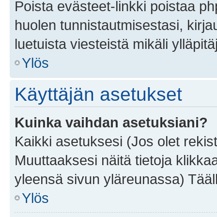
Poista evästeet-linkki poistaa p
huolen tunnistautmisestasi, kirja
luetuista viesteistä mikäli ylläpitä
Ylös
Käyttäjän asetukset
Kuinka vaihdan asetuksiani?
Kaikki asetuksesi (Jos olet rekist
Muuttaaksesi näitä tietoja klikka
yleensä sivun yläreunassa) Tääll
Ylös