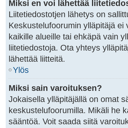
Miksi en voi lähettää liitetied
Liitetiedostotjen lähetys on sallit
Keskustelufoorumin ylläpitäjä ei v
kaikille alueille tai ehkäpä vain 
liitetiedostoja. Ota yhteys ylläpit
lähettää liitteitä.
Ylös
Miksi sain varoituksen?
Jokaisella ylläpitäjällä on omat 
keskustelufoorumilla. Mikäli he ka
sääntöä. Voit saada siitä varoi