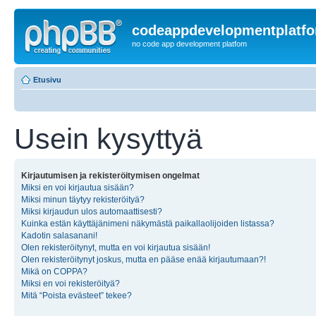
codeappdevelopmentplatf
no code app development platfom
Etusivu
Usein kysyttyä
Kirjautumisen ja rekisteröitymisen ongelmat
Miksi en voi kirjautua sisään?
Miksi minun täytyy rekisteröityä?
Miksi kirjaudun ulos automaattisesti?
Kuinka estän käyttäjänimeni näkymästä paikallaolijoiden listassa?
Kadotin salasanani!
Olen rekisteröitynyt, mutta en voi kirjautua sisään!
Olen rekisteröitynyt joskus, mutta en pääse enää kirjautumaan?!
Mikä on COPPA?
Miksi en voi rekisteröityä?
Mitä “Poista evästeet” tekee?