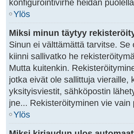
konfigurointivirhe heidän puolella
Ylös
Miksi minun täytyy rekisteröit
Sinun ei välttämättä tarvitse. Se
kiinni sallivatko he rekisteröitym
Mutta kuitenkin. Rekisteröitymine
jotka eivät ole sallittuja vierail
yksityisviestit, sähköpostin lähet
jne... Rekisteröityminen vie vain
Ylös
Miksi kirjaudun ulos automaat