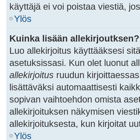
käyttäjä ei voi poistaa viestiä, jo
Ylös
Kuinka lisään allekirjoutksen?
Luo allekirjoitus käyttääksesi si
asetuksissasi. Kun olet luonut all
allekirjoitus
ruudun kirjoittaessasi
lisättäväksi automaattisesti kaikki
sopivan vaihtoehdon omista asetu
allekirjoituksen näkymisen viesti
allekirjoituksesta, kun kirjoitat uu
Ylös