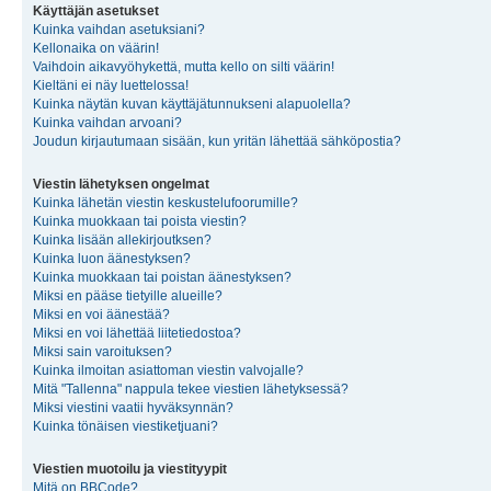
Käyttäjän asetukset
Kuinka vaihdan asetuksiani?
Kellonaika on väärin!
Vaihdoin aikavyöhykettä, mutta kello on silti väärin!
Kieltäni ei näy luettelossa!
Kuinka näytän kuvan käyttäjätunnukseni alapuolella?
Kuinka vaihdan arvoani?
Joudun kirjautumaan sisään, kun yritän lähettää sähköpostia?
Viestin lähetyksen ongelmat
Kuinka lähetän viestin keskustelufoorumille?
Kuinka muokkaan tai poista viestin?
Kuinka lisään allekirjoutksen?
Kuinka luon äänestyksen?
Kuinka muokkaan tai poistan äänestyksen?
Miksi en pääse tietyille alueille?
Miksi en voi äänestää?
Miksi en voi lähettää liitetiedostoa?
Miksi sain varoituksen?
Kuinka ilmoitan asiattoman viestin valvojalle?
Mitä "Tallenna" nappula tekee viestien lähetyksessä?
Miksi viestini vaatii hyväksynnän?
Kuinka tönäisen viestiketjuani?
Viestien muotoilu ja viestityypit
Mitä on BBCode?