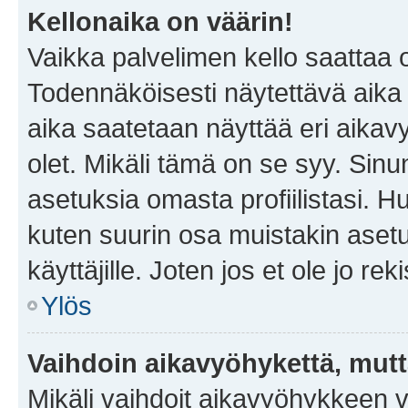
Kellonaika on väärin!
Vaikka palvelimen kello saattaa 
Todennäköisesti näytettävä aika
aika saatetaan näyttää eri aika
olet. Mikäli tämä on se syy. Si
asetuksia omasta profiilistasi. 
kuten suurin osa muistakin asetuks
käyttäjille. Joten jos et ole jo rek
Ylös
Vaihdoin aikavyöhykettä, mutta 
Mikäli vaihdoit aikavyöhykkeen 