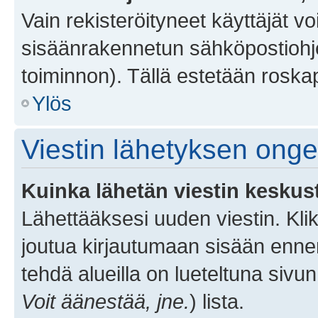
Vain rekisteröityneet käyttäjät v
sisäänrakennetun sähköpostiohjel
toiminnon). Tällä estetään roskap
Ylös
Viestin lähetyksen ong
Kuinka lähetän viestin keskus
Lähettääksesi uuden viestin. Kl
joutua kirjautumaan sisään ennen 
tehdä alueilla on lueteltuna sivun
Voit äänestää, jne.
) lista.