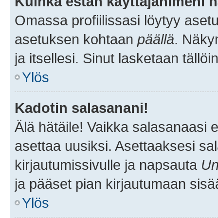
Kuinka estän käyttäjänimeni n
Omassa profiilissasi löytyy aset
asetuksen kohtaan
päällä
. Näkym
ja itsellesi. Sinut lasketaan tällö
Ylös
Kadotin salasanani!
Älä hätäile! Vaikka salasanaasi 
asettaa uusiksi. Asettaaksesi s
kirjautumissivulle ja napsauta
Un
ja pääset pian kirjautumaan sisä
Ylös