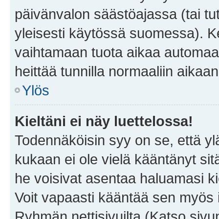
päivänvalon säästöajassa (tai tu
yleisesti käytössä suomessa). Ke
vaihtamaan tuota aikaa automaatti
heittää tunnilla normaaliin aikaan
Ylös
Kieltäni ei näy luettelossa!
Todennäköisin syy on se, että yläp
kukaan ei ole vielä kääntänyt sitä 
he voisivat asentaa haluamasi ki
Voit vapaasti kääntää sen myös i
Ryhmän nettisivuilta (Katso sivun