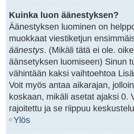
Kuinka luon äänestyksen?
Äänestyksen luominen on helppoa.
muokkaat viestiketjun ensimmäis
äänestys
. (Mikäli tätä ei ole. oik
äänsetyksen luomiseen) Sinun tu
vähintään kaksi vaihtoehtoa Lisää
Voit myös antaa aikarajan, jolloi
koskaan, mikäli asetat ajaksi 0.
rajoitettu ja se riippuu keskustel
Ylös