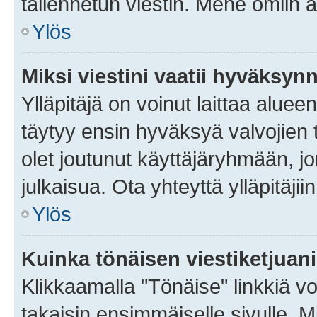
tallennetun viestin. Mene omiin a
Ylös
Miksi viestini vaatii hyväksyn
Ylläpitäjä on voinut laittaa alueen
täytyy ensin hyväksyä valvojien 
olet joutunut käyttäjäryhmään, jo
julkaisua. Ota yhteyttä ylläpitäjii
Ylös
Kuinka tönäisen viestiketjuan
Klikkaamalla "Tönäise" linkkiä voi
takaisin ensimmäiselle sivulle. M