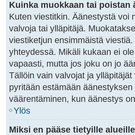
Kuinka muokkaan tai poistan
Kuten viestitkin. Äänestystä voi
valvoja tai ylläpitäjä. Muokatak
viestiketjun ensimmäistä viestiä
yhteydessä. Mikäli kukaan ei ol
vapaasti, mutta jos joku on jo ä
Tällöin vain valvojat ja ylläpitäjä
pyritään estämään äänestyksen 
väärentäminen, kun äänestys on
Ylös
Miksi en pääse tietyille alueill