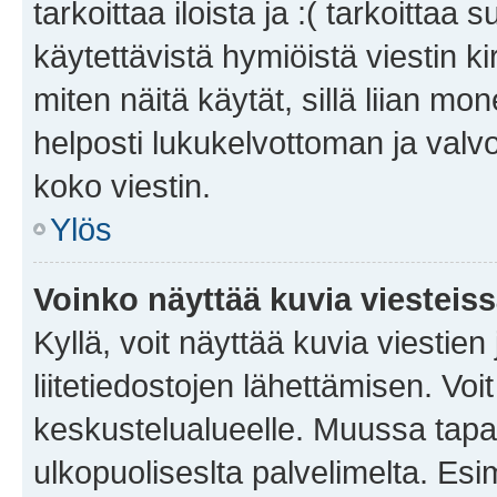
tarkoittaa iloista ja :( tarkoittaa 
käytettävistä hymiöistä viestin k
miten näitä käytät, sillä liian m
helposti lukukelvottoman ja valvo
koko viestin.
Ylös
Voinko näyttää kuvia viesteis
Kyllä, voit näyttää kuvia viestien 
liitetiedostojen lähettämisen. Vo
keskustelualueelle. Muussa tapa
ulkopuoliseslta palvelimelta. Es