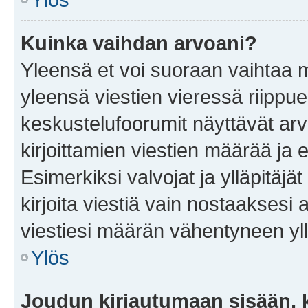
Kuinka vaihdan arvoani?
Yleensä et voi suoraan vaihtaa 
yleensä viestien vieressä riippu
keskustelufoorumit näyttävät ar
kirjoittamien viestien määrää ja er
Esimerkiksi valvojat ja ylläpitäjä
kirjoita viestiä vain nostaakses
viestiesi määrän vähentyneen yl
Ylös
Joudun kirjautumaan sisään, k