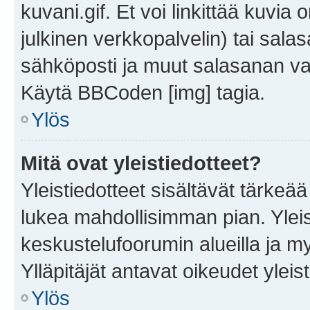
kuvani.gif. Et voi linkittää kuvia 
julkinen verkkopalvelin) tai sala
sähköposti ja muut salasanan vaa
Käytä BBCoden [img] tagia.
Ylös
Mitä ovat yleistiedotteet?
Yleistiedotteet sisältävät tärkeä
lukea mahdollisimman pian. Yleis
keskustelufoorumin alueilla ja m
Ylläpitäjät antavat oikeudet yleis
Ylös