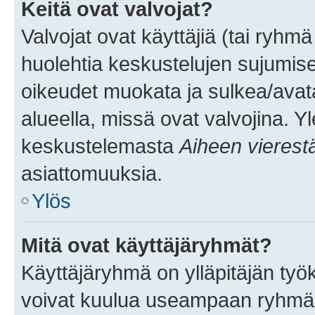
Keitä ovat valvojat?
Valvojat ovat käyttäjiä (tai ryhmä
huolehtia keskustelujen sujumise
oikeudet muokata ja sulkea/avata, 
alueella, missä ovat valvojina. Y
keskustelemasta
Aiheen vierest
asiattomuuksia.
Ylös
Mitä ovat käyttäjäryhmät?
Käyttäjäryhmä on ylläpitäjän työka
voivat kuulua useampaan ryhmään