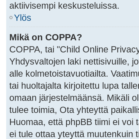
aktiivisempi keskusteluissa.
Ylös
Mikä on COPPA?
COPPA, tai "Child Online Privac
Yhdysvaltojen laki nettisivuille, 
alle kolmetoistavuotiailta. Vaa
tai huoltajalta kirjoitettu lupa ta
omaan järjestelmäänsä. Mikäli 
tulee toimia, Ota yhteyttä paika
Huomaa, että phpBB tiimi ei voi t
ei tule ottaa yteyttä muutenkuin t