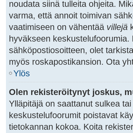
noudata siinä tulleita ohjeita. Mi
varma, että annoit toimivan sähk
vaatimiseen on vähentää
villejä
k
hyväkseen keskustelufoorumia. Mi
sähköpostiosoitteen, olet tarkista
myös roskapostikansion. Ota yhte
Ylös
Olen rekisteröitynyt joskus, 
Ylläpitäjä on saattanut sulkea ta
keskustelufoorumit poistavat k
tietokannan kokoa. Koita rekister