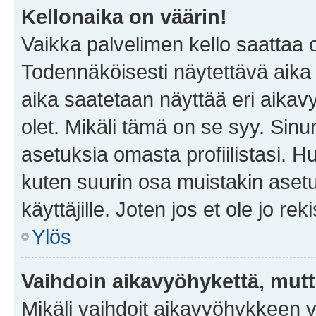
Kellonaika on väärin!
Vaikka palvelimen kello saattaa 
Todennäköisesti näytettävä aika
aika saatetaan näyttää eri aika
olet. Mikäli tämä on se syy. Si
asetuksia omasta profiilistasi. 
kuten suurin osa muistakin asetuks
käyttäjille. Joten jos et ole jo rek
Ylös
Vaihdoin aikavyöhykettä, mutta 
Mikäli vaihdoit aikavyöhykkeen 