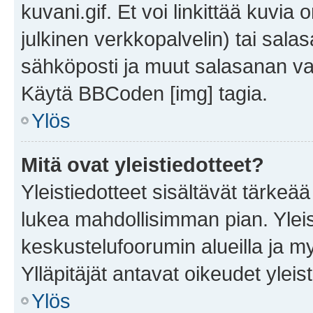
kuvani.gif. Et voi linkittää kuvia 
julkinen verkkopalvelin) tai sala
sähköposti ja muut salasanan vaa
Käytä BBCoden [img] tagia.
Ylös
Mitä ovat yleistiedotteet?
Yleistiedotteet sisältävät tärkeä
lukea mahdollisimman pian. Yleis
keskustelufoorumin alueilla ja m
Ylläpitäjät antavat oikeudet yleis
Ylös