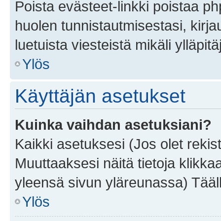
Poista evästeet-linkki poistaa p
huolen tunnistautmisestasi, kirja
luetuista viesteistä mikäli ylläpitä
Ylös
Käyttäjän asetukset
Kuinka vaihdan asetuksiani?
Kaikki asetuksesi (Jos olet rekist
Muuttaaksesi näitä tietoja klikka
yleensä sivun yläreunassa) Tääll
Ylös