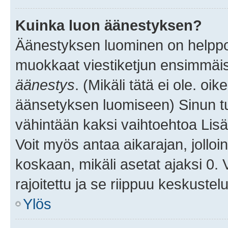
Kuinka luon äänestyksen?
Äänestyksen luominen on helppoa.
muokkaat viestiketjun ensimmäis
äänestys
. (Mikäli tätä ei ole. oik
äänsetyksen luomiseen) Sinun tu
vähintään kaksi vaihtoehtoa Lisää
Voit myös antaa aikarajan, jolloi
koskaan, mikäli asetat ajaksi 0.
rajoitettu ja se riippuu keskustel
Ylös