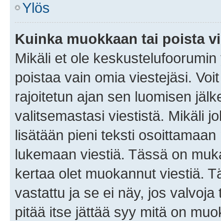
Ylös
Kuinka muokkaan tai poista vi
Mikäli et ole keskustelufoorumin y
poistaa vain omia viestejäsi. Voi
rajoitetun ajan sen luomisen jäl
valitsemastasi viestistä. Mikäli jo
lisätään pieni teksti osoittama
lukemaan viestiä. Tässä on mu
kertaa olet muokannut viestiä. Tä
vastattu ja se ei näy, jos valvoja
pitää itse jättää syy mitä on muo