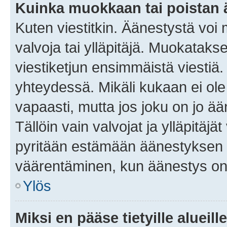
Kuinka muokkaan tai poistan
Kuten viestitkin. Äänestystä voi
valvoja tai ylläpitäjä. Muokatak
viestiketjun ensimmäistä viestiä
yhteydessä. Mikäli kukaan ei ol
vapaasti, mutta jos joku on jo ä
Tällöin vain valvojat ja ylläpitäjä
pyritään estämään äänestyksen 
väärentäminen, kun äänestys on
Ylös
Miksi en pääse tietyille alueill