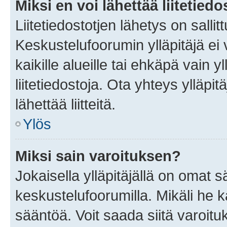
Miksi en voi lähettää liitetied
Liitetiedostotjen lähetys on sallit
Keskustelufoorumin ylläpitäjä ei v
kaikille alueille tai ehkäpä vain 
liitetiedostoja. Ota yhteys ylläpit
lähettää liitteitä.
Ylös
Miksi sain varoituksen?
Jokaisella ylläpitäjällä on omat 
keskustelufoorumilla. Mikäli he ka
sääntöä. Voit saada siitä varoi