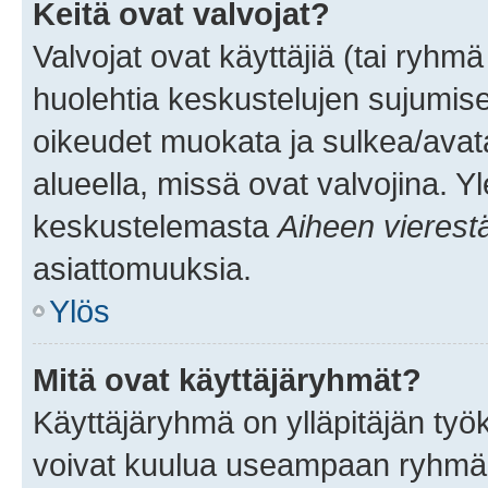
Keitä ovat valvojat?
Valvojat ovat käyttäjiä (tai ryhmä
huolehtia keskustelujen sujumise
oikeudet muokata ja sulkea/avata, 
alueella, missä ovat valvojina. Y
keskustelemasta
Aiheen vierest
asiattomuuksia.
Ylös
Mitä ovat käyttäjäryhmät?
Käyttäjäryhmä on ylläpitäjän työka
voivat kuulua useampaan ryhmään