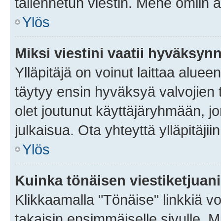
tallennetun viestin. Mene omiin a
Ylös
Miksi viestini vaatii hyväksyn
Ylläpitäjä on voinut laittaa alueen
täytyy ensin hyväksyä valvojien 
olet joutunut käyttäjäryhmään, jo
julkaisua. Ota yhteyttä ylläpitäjii
Ylös
Kuinka tönäisen viestiketjuan
Klikkaamalla "Tönäise" linkkiä voi
takaisin ensimmäiselle sivulle. M