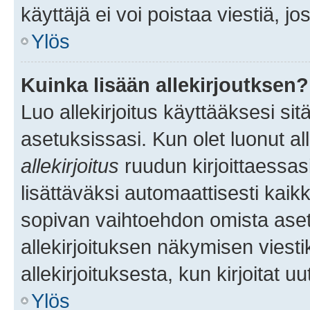
käyttäjä ei voi poistaa viestiä, jo
Ylös
Kuinka lisään allekirjoutksen?
Luo allekirjoitus käyttääksesi si
asetuksissasi. Kun olet luonut all
allekirjoitus
ruudun kirjoittaessasi
lisättäväksi automaattisesti kaikki
sopivan vaihtoehdon omista asetu
allekirjoituksen näkymisen viesti
allekirjoituksesta, kun kirjoitat uu
Ylös