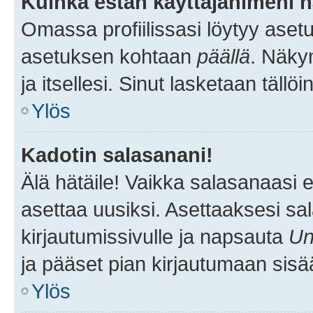
Kuinka estän käyttäjänimeni n
Omassa profiilissasi löytyy aset
asetuksen kohtaan
päällä
. Näkym
ja itsellesi. Sinut lasketaan tällö
Ylös
Kadotin salasanani!
Älä hätäile! Vaikka salasanaasi 
asettaa uusiksi. Asettaaksesi s
kirjautumissivulle ja napsauta
Un
ja pääset pian kirjautumaan sisä
Ylös