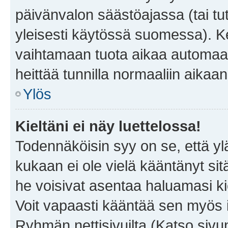
päivänvalon säästöajassa (tai tu
yleisesti käytössä suomessa). Ke
vaihtamaan tuota aikaa automaatti
heittää tunnilla normaaliin aikaan
Ylös
Kieltäni ei näy luettelossa!
Todennäköisin syy on se, että yläp
kukaan ei ole vielä kääntänyt sitä 
he voisivat asentaa haluamasi ki
Voit vapaasti kääntää sen myös i
Ryhmän nettisivuilta (Katso sivun