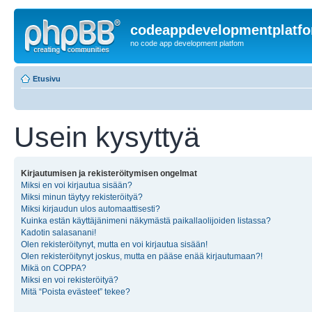
codeappdevelopmentplatf
no code app development platfom
Etusivu
Usein kysyttyä
Kirjautumisen ja rekisteröitymisen ongelmat
Miksi en voi kirjautua sisään?
Miksi minun täytyy rekisteröityä?
Miksi kirjaudun ulos automaattisesti?
Kuinka estän käyttäjänimeni näkymästä paikallaolijoiden listassa?
Kadotin salasanani!
Olen rekisteröitynyt, mutta en voi kirjautua sisään!
Olen rekisteröitynyt joskus, mutta en pääse enää kirjautumaan?!
Mikä on COPPA?
Miksi en voi rekisteröityä?
Mitä “Poista evästeet” tekee?