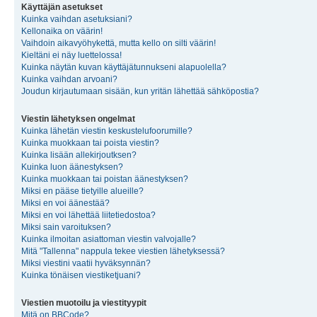
Käyttäjän asetukset
Kuinka vaihdan asetuksiani?
Kellonaika on väärin!
Vaihdoin aikavyöhykettä, mutta kello on silti väärin!
Kieltäni ei näy luettelossa!
Kuinka näytän kuvan käyttäjätunnukseni alapuolella?
Kuinka vaihdan arvoani?
Joudun kirjautumaan sisään, kun yritän lähettää sähköpostia?
Viestin lähetyksen ongelmat
Kuinka lähetän viestin keskustelufoorumille?
Kuinka muokkaan tai poista viestin?
Kuinka lisään allekirjoutksen?
Kuinka luon äänestyksen?
Kuinka muokkaan tai poistan äänestyksen?
Miksi en pääse tietyille alueille?
Miksi en voi äänestää?
Miksi en voi lähettää liitetiedostoa?
Miksi sain varoituksen?
Kuinka ilmoitan asiattoman viestin valvojalle?
Mitä "Tallenna" nappula tekee viestien lähetyksessä?
Miksi viestini vaatii hyväksynnän?
Kuinka tönäisen viestiketjuani?
Viestien muotoilu ja viestityypit
Mitä on BBCode?