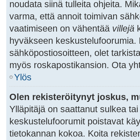
noudata siinä tulleita ohjeita. Mi
varma, että annoit toimivan sähk
vaatimiseen on vähentää
villejä
k
hyväkseen keskustelufoorumia. Mi
sähköpostiosoitteen, olet tarkista
myös roskapostikansion. Ota yhte
Ylös
Olen rekisteröitynyt joskus, 
Ylläpitäjä on saattanut sulkea ta
keskustelufoorumit poistavat k
tietokannan kokoa. Koita rekister