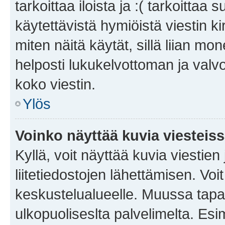
tarkoittaa iloista ja :( tarkoittaa 
käytettävistä hymiöistä viestin k
miten näitä käytät, sillä liian m
helposti lukukelvottoman ja valvo
koko viestin.
Ylös
Voinko näyttää kuvia viesteis
Kyllä, voit näyttää kuvia viestien 
liitetiedostojen lähettämisen. Vo
keskustelualueelle. Muussa tapa
ulkopuoliseslta palvelimelta. Es