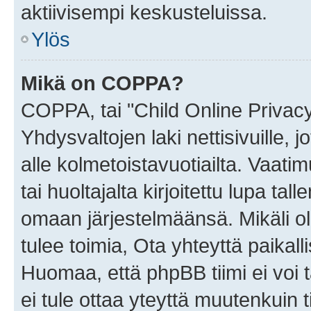
aktiivisempi keskusteluissa.
Ylös
Mikä on COPPA?
COPPA, tai "Child Online Privac
Yhdysvaltojen laki nettisivuille, 
alle kolmetoistavuotiailta. Vaa
tai huoltajalta kirjoitettu lupa ta
omaan järjestelmäänsä. Mikäli 
tulee toimia, Ota yhteyttä paika
Huomaa, että phpBB tiimi ei voi t
ei tule ottaa yteyttä muutenkuin t