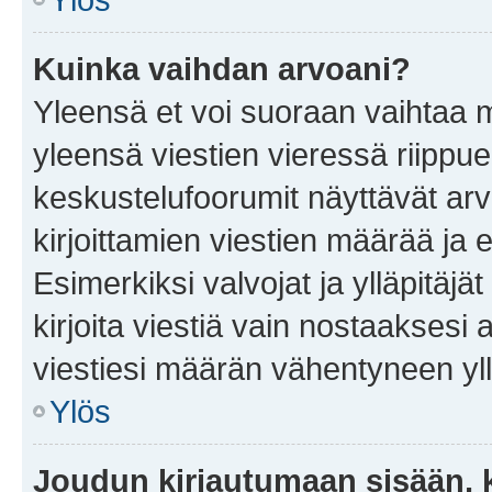
Kuinka vaihdan arvoani?
Yleensä et voi suoraan vaihtaa 
yleensä viestien vieressä riippu
keskustelufoorumit näyttävät ar
kirjoittamien viestien määrää ja er
Esimerkiksi valvojat ja ylläpitäjä
kirjoita viestiä vain nostaakses
viestiesi määrän vähentyneen yl
Ylös
Joudun kirjautumaan sisään, k