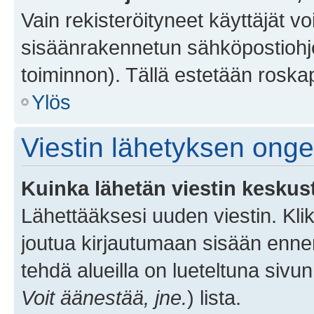
Vain rekisteröityneet käyttäjät v
sisäänrakennetun sähköpostiohjel
toiminnon). Tällä estetään roskap
Ylös
Viestin lähetyksen ong
Kuinka lähetän viestin keskus
Lähettääksesi uuden viestin. Kl
joutua kirjautumaan sisään ennen 
tehdä alueilla on lueteltuna sivun
Voit äänestää, jne.
) lista.