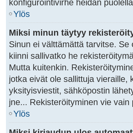
konfigurointivirhe heidän puolella
Ylös
Miksi minun täytyy rekisteröit
Sinun ei välttämättä tarvitse. Se
kiinni sallivatko he rekisteröitym
Mutta kuitenkin. Rekisteröitymine
jotka eivät ole sallittuja vierail
yksityisviestit, sähköpostin lähet
jne... Rekisteröityminen vie vain
Ylös
Miksi kirjaudun ulos automaat