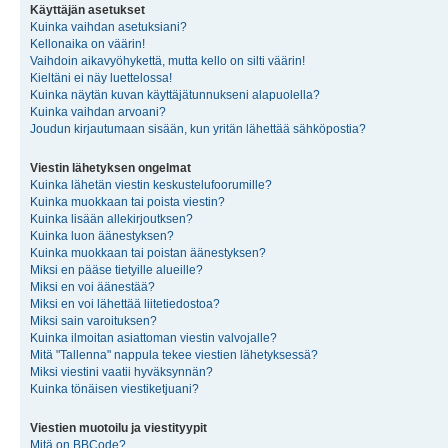
Käyttäjän asetukset
Kuinka vaihdan asetuksiani?
Kellonaika on väärin!
Vaihdoin aikavyöhykettä, mutta kello on silti väärin!
Kieltäni ei näy luettelossa!
Kuinka näytän kuvan käyttäjätunnukseni alapuolella?
Kuinka vaihdan arvoani?
Joudun kirjautumaan sisään, kun yritän lähettää sähköpostia?
Viestin lähetyksen ongelmat
Kuinka lähetän viestin keskustelufoorumille?
Kuinka muokkaan tai poista viestin?
Kuinka lisään allekirjoutksen?
Kuinka luon äänestyksen?
Kuinka muokkaan tai poistan äänestyksen?
Miksi en pääse tietyille alueille?
Miksi en voi äänestää?
Miksi en voi lähettää liitetiedostoa?
Miksi sain varoituksen?
Kuinka ilmoitan asiattoman viestin valvojalle?
Mitä "Tallenna" nappula tekee viestien lähetyksessä?
Miksi viestini vaatii hyväksynnän?
Kuinka tönäisen viestiketjuani?
Viestien muotoilu ja viestityypit
Mitä on BBCode?