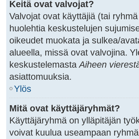
Keitä ovat valvojat?
Valvojat ovat käyttäjiä (tai ryhmä
huolehtia keskustelujen sujumise
oikeudet muokata ja sulkea/avata, 
alueella, missä ovat valvojina. Y
keskustelemasta
Aiheen vierest
asiattomuuksia.
Ylös
Mitä ovat käyttäjäryhmät?
Käyttäjäryhmä on ylläpitäjän työka
voivat kuulua useampaan ryhmään