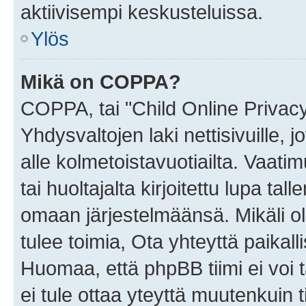
aktiivisempi keskusteluissa.
Ylös
Mikä on COPPA?
COPPA, tai "Child Online Privac
Yhdysvaltojen laki nettisivuille, 
alle kolmetoistavuotiailta. Vaa
tai huoltajalta kirjoitettu lupa ta
omaan järjestelmäänsä. Mikäli 
tulee toimia, Ota yhteyttä paika
Huomaa, että phpBB tiimi ei voi t
ei tule ottaa yteyttä muutenkuin t