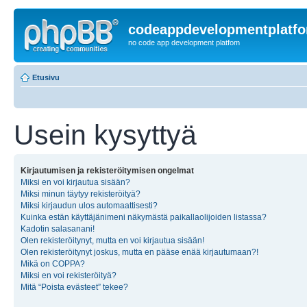
codeappdevelopmentplatf
no code app development platfom
Etusivu
Usein kysyttyä
Kirjautumisen ja rekisteröitymisen ongelmat
Miksi en voi kirjautua sisään?
Miksi minun täytyy rekisteröityä?
Miksi kirjaudun ulos automaattisesti?
Kuinka estän käyttäjänimeni näkymästä paikallaolijoiden listassa?
Kadotin salasanani!
Olen rekisteröitynyt, mutta en voi kirjautua sisään!
Olen rekisteröitynyt joskus, mutta en pääse enää kirjautumaan?!
Mikä on COPPA?
Miksi en voi rekisteröityä?
Mitä “Poista evästeet” tekee?