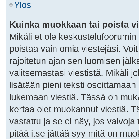
Ylös
Kuinka muokkaan tai poista vi
Mikäli et ole keskustelufoorumin y
poistaa vain omia viestejäsi. Voi
rajoitetun ajan sen luomisen jäl
valitsemastasi viestistä. Mikäli jo
lisätään pieni teksti osoittama
lukemaan viestiä. Tässä on mu
kertaa olet muokannut viestiä. Tä
vastattu ja se ei näy, jos valvoja
pitää itse jättää syy mitä on muo