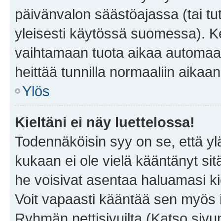
päivänvalon säästöajassa (tai tu
yleisesti käytössä suomessa). Ke
vaihtamaan tuota aikaa automaatti
heittää tunnilla normaaliin aikaan
Ylös
Kieltäni ei näy luettelossa!
Todennäköisin syy on se, että yläp
kukaan ei ole vielä kääntänyt sitä 
he voisivat asentaa haluamasi ki
Voit vapaasti kääntää sen myös i
Ryhmän nettisivuilta (Katso sivun