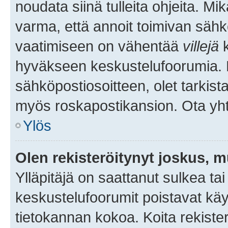
noudata siinä tulleita ohjeita. Mi
varma, että annoit toimivan sähk
vaatimiseen on vähentää
villejä
k
hyväkseen keskustelufoorumia. Mi
sähköpostiosoitteen, olet tarkista
myös roskapostikansion. Ota yhte
Ylös
Olen rekisteröitynyt joskus, 
Ylläpitäjä on saattanut sulkea ta
keskustelufoorumit poistavat k
tietokannan kokoa. Koita rekister