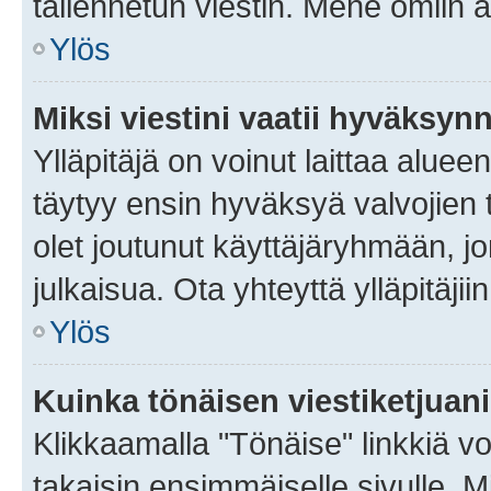
tallennetun viestin. Mene omiin a
Ylös
Miksi viestini vaatii hyväksyn
Ylläpitäjä on voinut laittaa alueen
täytyy ensin hyväksyä valvojien 
olet joutunut käyttäjäryhmään, jo
julkaisua. Ota yhteyttä ylläpitäjii
Ylös
Kuinka tönäisen viestiketjuan
Klikkaamalla "Tönäise" linkkiä voi
takaisin ensimmäiselle sivulle. M