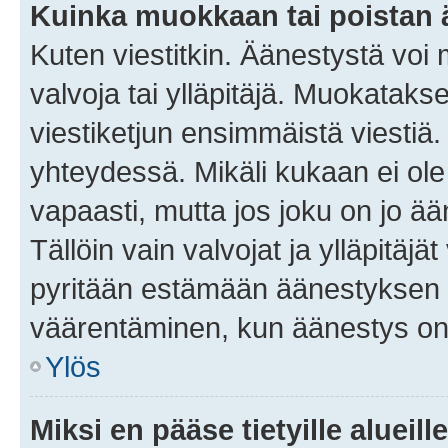
Kuinka muokkaan tai poistan
Kuten viestitkin. Äänestystä voi
valvoja tai ylläpitäjä. Muokatak
viestiketjun ensimmäistä viestiä
yhteydessä. Mikäli kukaan ei ol
vapaasti, mutta jos joku on jo ä
Tällöin vain valvojat ja ylläpitäjä
pyritään estämään äänestyksen 
väärentäminen, kun äänestys on
Ylös
Miksi en pääse tietyille alueill