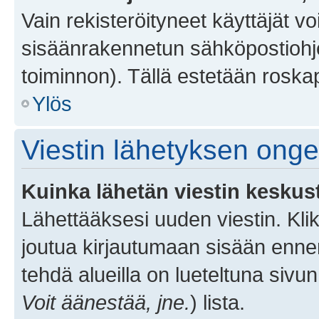
Vain rekisteröityneet käyttäjät v
sisäänrakennetun sähköpostiohjel
toiminnon). Tällä estetään roskap
Ylös
Viestin lähetyksen ong
Kuinka lähetän viestin keskus
Lähettääksesi uuden viestin. Kl
joutua kirjautumaan sisään ennen 
tehdä alueilla on lueteltuna sivun
Voit äänestää, jne.
) lista.