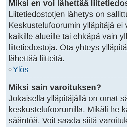
Miksi en voi lähettää liitetied
Liitetiedostotjen lähetys on sallit
Keskustelufoorumin ylläpitäjä ei v
kaikille alueille tai ehkäpä vain 
liitetiedostoja. Ota yhteys ylläpit
lähettää liitteitä.
Ylös
Miksi sain varoituksen?
Jokaisella ylläpitäjällä on omat 
keskustelufoorumilla. Mikäli he ka
sääntöä. Voit saada siitä varoi