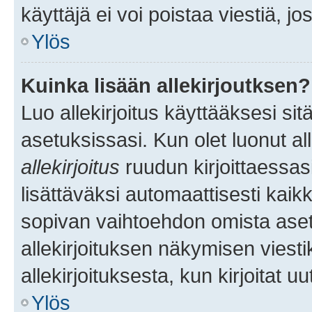
käyttäjä ei voi poistaa viestiä, jo
Ylös
Kuinka lisään allekirjoutksen?
Luo allekirjoitus käyttääksesi si
asetuksissasi. Kun olet luonut all
allekirjoitus
ruudun kirjoittaessasi
lisättäväksi automaattisesti kaikki
sopivan vaihtoehdon omista asetu
allekirjoituksen näkymisen viesti
allekirjoituksesta, kun kirjoitat uu
Ylös