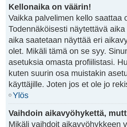
Kellonaika on väärin!
Vaikka palvelimen kello saattaa 
Todennäköisesti näytettävä aika
aika saatetaan näyttää eri aika
olet. Mikäli tämä on se syy. Si
asetuksia omasta profiilistasi. 
kuten suurin osa muistakin asetuks
käyttäjille. Joten jos et ole jo rek
Ylös
Vaihdoin aikavyöhykettä, mutta 
Mikäli vaihdoit aikavyöhykkeen 