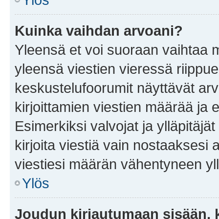
Kuinka vaihdan arvoani?
Yleensä et voi suoraan vaihtaa 
yleensä viestien vieressä riippu
keskustelufoorumit näyttävät ar
kirjoittamien viestien määrää ja er
Esimerkiksi valvojat ja ylläpitäjä
kirjoita viestiä vain nostaakses
viestiesi määrän vähentyneen yl
Ylös
Joudun kirjautumaan sisään, k