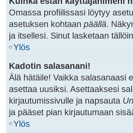
Kuinka estän käyttäjänimeni n
Omassa profiilissasi löytyy aset
asetuksen kohtaan
päällä
. Näkym
ja itsellesi. Sinut lasketaan tällö
Ylös
Kadotin salasanani!
Älä hätäile! Vaikka salasanaasi 
asettaa uusiksi. Asettaaksesi s
kirjautumissivulle ja napsauta
Un
ja pääset pian kirjautumaan sisä
Ylös