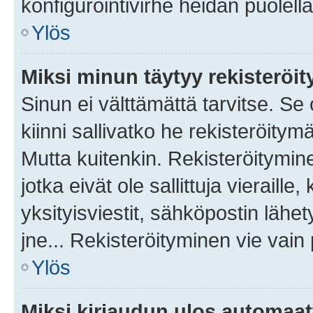
konfigurointivirhe heidän puolella
Ylös
Miksi minun täytyy rekisteröit
Sinun ei välttämättä tarvitse. Se
kiinni sallivatko he rekisteröitym
Mutta kuitenkin. Rekisteröitymine
jotka eivät ole sallittuja vierail
yksityisviestit, sähköpostin lähet
jne... Rekisteröityminen vie vain
Ylös
Miksi kirjaudun ulos automaat