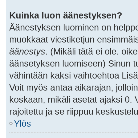
Kuinka luon äänestyksen?
Äänestyksen luominen on helppoa.
muokkaat viestiketjun ensimmäis
äänestys
. (Mikäli tätä ei ole. oik
äänsetyksen luomiseen) Sinun tu
vähintään kaksi vaihtoehtoa Lisää
Voit myös antaa aikarajan, jolloi
koskaan, mikäli asetat ajaksi 0.
rajoitettu ja se riippuu keskustel
Ylös