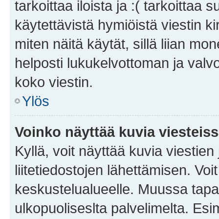
tarkoittaa iloista ja :( tarkoittaa 
käytettävistä hymiöistä viestin k
miten näitä käytät, sillä liian m
helposti lukukelvottoman ja valvo
koko viestin.
Ylös
Voinko näyttää kuvia viesteis
Kyllä, voit näyttää kuvia viestien 
liitetiedostojen lähettämisen. Vo
keskustelualueelle. Muussa tapa
ulkopuoliseslta palvelimelta. Es