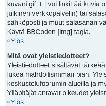
kuvani.gif. Et voi linkittää kuvia 
julkinen verkkopalvelin) tai sala
sähköposti ja muut salasanan vaa
Käytä BBCoden [img] tagia.
Ylös
Mitä ovat yleistiedotteet?
Yleistiedotteet sisältävät tärkeä
lukea mahdollisimman pian. Yleis
keskustelufoorumin alueilla ja m
Ylläpitäjät antavat oikeudet yleis
Ylös