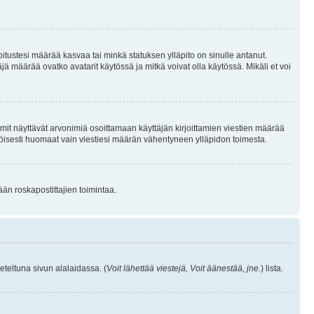
joitustesi määrää kasvaa tai minkä statuksen ylläpito on sinulle antanut.
 määrää ovatko avatarit käytössä ja mitkä voivat olla käytössä. Mikäli et voi
mit näyttävät arvonimiä osoittamaan käyttäjän kirjoittamien viestien määrää
ennäköisesti huomaat vain viestiesi määrän vähentyneen ylläpidon toimesta.
ään roskapostittajien toimintaa.
eteltuna sivun alalaidassa. (
Voit lähettää viestejä, Voit äänestää, jne.
) lista.