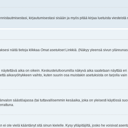
istautmisestasi, kirjautumisestasi sisään ja myös pitää kirjaa luetuista viesteistä mi
aksesi näitä tietoja klikkaa
Omat asetukset
Linkkiä. (Näkyy yleensä sivun yläreunass
 näytettävä aika on oikein. Keskustelufoorumilla näkyvä aika saatetaan näyttää eri
aikavyöhykkeen vaihto, kuten suurin osa muistakin asetuksista on tarjolla vain rekist
änvalon säästöajassa (tai tuttavallisemmin kesäaika, joka on yleisesti käytössä su
errattuna.
an ei ole vielä kääntänyt sitä sinun kielelle. Kysy ylläpitäjiltä, josko he voisivat a