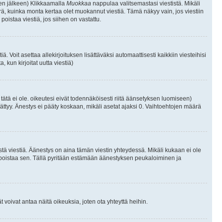
isen jälkeen) Klikkaamalla
Muokkaa
nappulaa valitsemastasi viestistä. Mikäli
, kuinka monta kertaa olet muokannut viestiä. Tämä näkyy vain, jos viestiin
poistaa viestiä, jos siihen on vastattu.
iä. Voit asettaa allekirjoituksen lisättäväksi automaattisesti kaikkiin viesteihisi
 kun kirjoitat uutta viestiä)
i tätä ei ole. oikeutesi eivät todennäköisesti riitä äänsetyksen luomiseen)
ättyy. Änestys ei pääty koskaan, mikäli asetat ajaksi 0. Vaihtoehtojen määrä
stä viestiä. Äänestys on aina tämän viestin yhteydessä. Mikäli kukaan ei ole
tai poistaa sen. Tällä pyritään estämään äänestyksen peukaloiminen ja
täjät voivat antaa näitä oikeuksia, joten ota yhteyttä heihin.