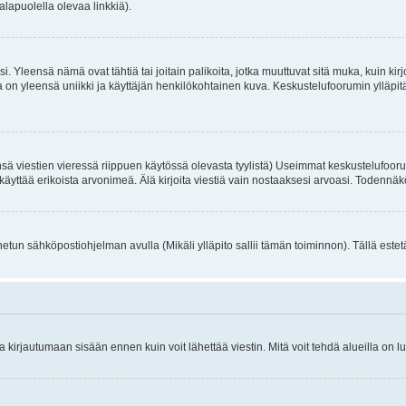
alapuolella olevaa linkkiä).
. Yleensä nämä ovat tähtiä tai joitain palikoita, jotka muuttuvat sitä muka, kuin kir
n yleensä uniikki ja käyttäjän henkilökohtainen kuva. Keskustelufoorumin ylläpitäjä
sä viestien vieressä riippuen käytössä olevasta tyylistä) Useimmat keskustelufooru
oivat käyttää erikoista arvonimeä. Älä kirjoita viestiä vain nostaaksesi arvoasi. Tod
netun sähköpostiohjelman avulla (Mikäli ylläpito sallii tämän toiminnon). Tällä estet
irjautumaan sisään ennen kuin voit lähettää viestin. Mitä voit tehdä alueilla on lu