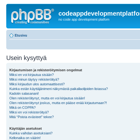
codeappdevelopmentplatf
no code app development platfom
Etusivu
Usein kysyttyä
Kirjautumisen ja rekisteröitymisen ongelmat
Miksi en voi kirjautua sisään?
Miksi minun täytyy rekisteröityä?
Miksi kirjaudun ulos automaattisesti?
Kuinka estän käyttäjänimeni näkymästä paikallaolijoiden listassa?
Kadotin salasanani!
Olen rekisteröitynyt, mutta en voi kirjautua sisään!
Olen rekisteröitynyt joskus, mutta en pääse enää kirjautumaan?!
Mikä on COPPA?
Miksi en voi rekisteröityä?
Mitä “Poista evästeet” tekee?
Käyttäjän asetukset
Kuinka vaihdan asetuksiani?
Kellonaika on väärin!