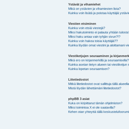
Ystävät ja vihamiehet
Mikä on ystävien ja vihamiesten lista?
Kuinka voin lisätä ja poistaa käyttäjiä ystävi
Viestien etsiminen
Kuinka voin etsiä viestejä?
Miksi hakutoiminto ei palauta yhtään tulosta
Miksi haku antaa vain tyhjän sivun?!?
Kuinka voin hakea toisia käyttäjiä??
Kuinka löydän omat viestini ja aloittamani vie
Viestiketjujen seuraaminen ja kirjanmerk
Mikä ero on kirjanmerkillä ja seuraamisella?
Kuinka asetan tietyn alueen tai viestiketjun
Kuinka lopetan seuraamisen?
Liitetiedostot
Mitkä liitetiedostot ovat sallittuja tällä alueell
Mistä löydän lähettämäni liitetiedostot?
phpBB 3 asiat
Kuka on kirjoittanut tämän ohjelmiston?
Miksi toimintoa X ei ole saatavilla?
Kehen otan yhteyttä tällä keskustelufoorumilla