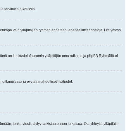
le tarvitavia oikeuksia.
tai ehkäpä vain ylläpitäjien ryhmän annetaan lähettää liitetiedostoja. Ota yhteys
en. Tämä on keskustelufoorumin ylläpitäjän oma ratkaisu ja phpBB Ryhmällä ei
ilmoittamisessa ja pyytää mahdolliset lisätiedot.
hmään, jonka viestit täytyy tarkistaa ennen julkaisua. Ota yhteyttä ylläpitäjiin