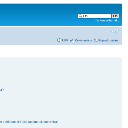
Tarkennettu haku
UKK
Rekisteröidy
Kirjaudu sisään
nä?
n sähköpostiini tältä keskustelufoorumilta!