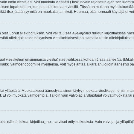
a vain omia viestejäsi. Voit muokata viestiäsi (Joskus vain rajoitetun ajan sen luom
okkauksen tapahtuneen, kun palaat lukemaan viestiä. Tässä on mukana myös lukumäärä
pitää itse jättää syy mitä on muokattu ja miksi). Huomaa, että normaali käyttäjä ei voi 
olet luonut allekirjoituksen. Voit valita
Lisää allekirjoitus
ruudun kirjoittaessasi viest
tää allekirjoituksen näkymisen viestikohtaisesti poistamalla rastin allekirjoituksesta,
aat viestiketjun ensimmäistä viestiä) näet valikossa kohdan
Lisää äänestys
. (Mikäl
aikki vaihtoehdot omille riveillensä. Voit myös antaa aikarajan, jolloin äänestys pä
 tai ylläpitäjä. Muokataksesi äänestystä sinun täytyy muokata viestiketjun ensimmäi
. Et voi muokata vaihtoehtoja. Tällöin vain valvojat ja ylläpitäjät voivat muokata 
 voisit nähdä, lukea, kirjoittaa, jne... tarvitset erityisoikeuksia. Vain valvojat ja ylläpi