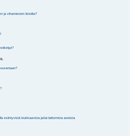
en ja vihamiesten listoilta?
?
stiketjut?
it.
 seurantaan?
a?
 esiintyvistä loukkaavista ja/tai laittomista asioista