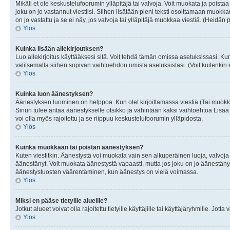
Mikäli et ole keskustelufoorumin ylläpitäjä tai valvoja. Voit muokata ja poista
joku on jo vastannut viestiisi. Siihen lisätään pieni teksti osoittamaan mu
on jo vastattu ja se ei näy, jos valvoja tai ylläpitäjä muokkaa viestiä. (Heidän 
Ylös
Kuinka lisään allekirjoutksen?
Luo allekirjoitus käyttääksesi sitä. Voit tehdä tämän omissa asetuksissasi. Kun 
valitsemalla siihen sopivan vaihtoehdon omista asetuksistasi. (Voit kuitenkin es
Ylös
Kuinka luon äänestyksen?
Äänestyksen luominen on helppoa. Kun olet kirjoittamassa viestiä (Tai muokk
Sinun tulee antaa äänestykselle otsikko ja vähintään kaksi vaihtoehtoa Lisää k
voi olla myös rajoitettu ja se riippuu keskustelufoorumin ylläpidosta.
Ylös
Kuinka muokkaan tai poistan äänestyksen?
Kuten viestitkin. Äänestystä voi muokata vain sen alkuperäinen luoja, valvoja
äänestänyt. Voit muokata äänestystä vapaasti, mutta jos joku on jo äänestänyt
äänestystuosten väärentäminen, kun äänestys on vielä voimassa.
Ylös
Miksi en pääse tietyille alueille?
Jotkut alueet voivat olla rajoitettu tietyille käyttäjille tai käyttäjäryhmille. Jotta
Ylös