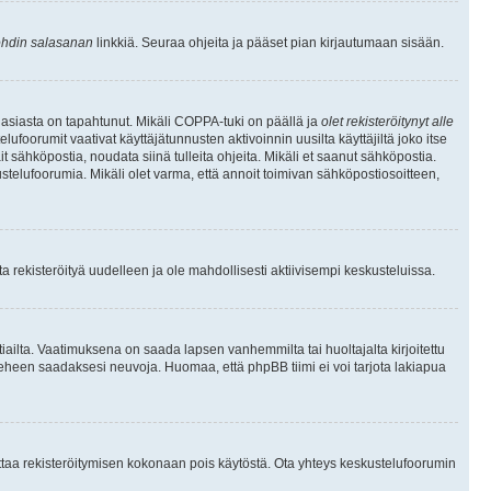
hdin salasanan
linkkiä. Seuraa ohjeita ja pääset pian kirjautumaan sisään.
 asiasta on tapahtunut. Mikäli COPPA-tuki on päällä ja
olet rekisteröitynyt alle
ufoorumit vaativat käyttäjätunnusten aktivoinnin uusilta käyttäjiltä joko itse
ait sähköpostia, noudata siinä tulleita ohjeita. Mikäli et saanut sähköpostia.
telufoorumia. Mikäli olet varma, että annoit toimivan sähköpostiosoitteen,
 rekisteröityä uudelleen ja ole mahdollisesti aktiivisempi keskusteluissa.
tiailta. Vaatimuksena on saada lapsen vanhemmilta tai huoltajalta kirjoitettu
ieheen saadaksesi neuvoja. Huomaa, että phpBB tiimi ei voi tarjota lakiapua
 ottaa rekisteröitymisen kokonaan pois käytöstä. Ota yhteys keskustelufoorumin