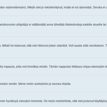
ten väärentämisen). Mikäli olet jo rekisteröitynyt, mutta et voi äänestää. Sinulla ei o
telufoorumin ylläpitäjä ei välttämättä anna lähettää liitetiedostoja kaikille alueille 
. Mikäli he katsovat, että olet rikkonut jotain sääntöä. Voit saada siitä varoituks
isi olla nappula, jolla voit ilmoittaa viestin. Tämän nappulan klikkaus ohjaa eteenpäin 
etun viestin. Mene omiin asetuksiisi ja seuraa ohjeita.
y ensin hyväksyä valvojien toimesta. On myös mahdollista, että olet joutunut käyttäjäry