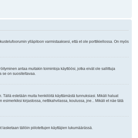
skustelufoorumin ylläpitoon varmistaaksesi, että et ole porttikiellossa. On myös
öityminen antaa muitakin toimintoja käyttöösi, jotka eivät ole sallittuja
ja se on suositeltavaa.
. Tällä estetään muita henkilöitä käyttämästä tunnuksiasi. Mikäli haluat
 esimerkiksi kirjastossa, nettikahvilassa, koulussa, jne... Mikäli et näe tätä
inut lasketaan tällöin piilotettujen käyttäjien lukumäärässä.