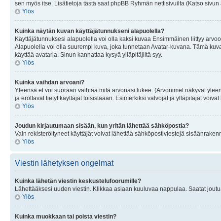
sen myös itse. Lisätietoja tästä saat phpBB Ryhmän nettisivuilta (Katso sivun 
Ylös
Kuinka näytän kuvan käyttäjätunnukseni alapuolella?
Käyttäjätunnuksesi alapuolella voi olla kaksi kuvaa Ensimmäinen liittyy arvoosi
Alapuolella voi olla suurempi kuva, joka tunnetaan Avatar-kuvana. Tämä kuva o
käyttää avataria. Sinun kannattaa kysyä ylläpitäjiltä syy.
Ylös
Kuinka vaihdan arvoani?
Yleensä et voi suoraan vaihtaa mitä arvonasi lukee. (Arvonimet näkyvät yleen
ja erottavat tietyt käyttäjät toisistaaan. Esimerkiksi valvojat ja ylläpitäjät v
Ylös
Joudun kirjautumaan sisään, kun yritän lähettää sähköpostia?
Vain rekisteröityneet käyttäjät voivat lähettää sähköpostiviestejä sisäänraken
Ylös
Viestin lähetyksen ongelmat
Kuinka lähetän viestin keskustelufoorumille?
Lähettääksesi uuden viestin. Klikkaa asiaan kuuluvaa nappulaa. Saatat joutua k
Ylös
Kuinka muokkaan tai poista viestin?