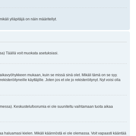
käli ylläpitäjä on näin määritellyt.
a) Täällä voit muokata asetuksiasi.
 aikavyöhykkeen mukaan, kuin se missä sinä olet. Mikäli tämä on se syy.
eröityneille käyttäjille. Joten jos et ole jo rekisteröitynyt. Nyt voisi olla
omessa). Keskustelufoorumia ei ole suuniteltu vaihtamaan tuota aikaa
sentaa haluamasi kielen. Mikäli käännöstä ei ole olemassa. Voit vapaasti kääntää