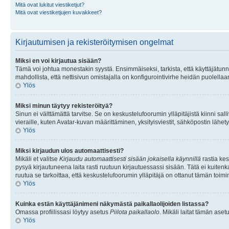
Mitä ovat lukitut viestiketjut?
Mitä ovat viestiketjujen kuvakkeet?
Kirjautumisen ja rekisteröitymisen ongelmat
Miksi en voi kirjautua sisään?
Tämä voi johtua monestakin syystä. Ensimmäiseksi, tarkista, että käyttäjätunnuk
mahdollista, että nettisivun omistajalla on konfigurointivirhe heidän puolellaan
Ylös
Miksi minun täytyy rekisteröityä?
Sinun ei välttämättä tarvitse. Se on keskustelufoorumin ylläpitäjistä kiinni sall
vieraille, kuten Avatar-kuvan määrittäminen, yksityisviestit, sähköpostin lähety
Ylös
Miksi kirjaudun ulos automaattisesti?
Mikäli et valitse
Kirjaudu automaattisesti sisään jokaisella käynnillä
rastia kes
pysyä kirjautuneena laita rasti ruutuun kirjautuessassi sisään. Tätä ei kuitenka
ruutua se tarkoittaa, että keskustelufoorumin ylläpitäjä on ottanut tämän toim
Ylös
Kuinka estän käyttäjänimeni näkymästä paikallaolijoiden listassa?
Omassa profiilissasi löytyy asetus
Piilota paikallaolo
. Mikäli laitat tämän as
Ylös