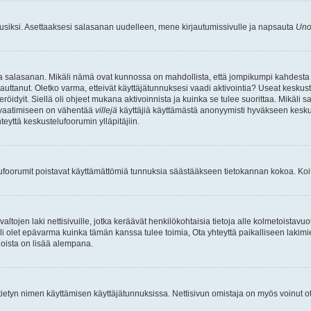
uusiksi. Asettaaksesi salasanan uudelleen, mene kirjautumissivulle ja napsauta
Uno
n ja salasanan. Mikäli nämä ovat kunnossa on mahdollista, että jompikumpi kahdesta
auttanut. Oletko varma, etteivät käyttäjätunnuksesi vaadi aktivointia? Useat keskustel
röidyit. Siellä oli ohjeet mukana aktivoinnista ja kuinka se tulee suorittaa. Mikäli s
n vaatimiseen on vähentää
villejä
käyttäjiä käyttämästä anonyymisti hyväkseen keskus
teyttä keskustelufoorumin ylläpitäjiin.
elufoorumit poistavat käyttämättömiä tunnuksia säästääkseen tietokannan kokoa. Koita
tojen laki nettisivuille, jotka keräävät henkilökohtaisia tietoja alle kolmetoistavuo
li olet epävarma kuinka tämän kanssa tulee toimia, Ota yhteyttä paikalliseen lakim
 joista on lisää alempana.
nyt tietyn nimen käyttämisen käyttäjätunnuksissa. Nettisivun omistaja on myös voinut