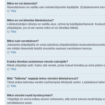
Miksi en voi äänestää?
Äänestäminen on sallittu vain rekisteröityneille käyttäjille. (Estääksemme tulos
Ylös
Miksi en voi lähettää liitetiedostoa?
Liitetiedostotjen lähetys on sallittu alue, ryhmä tai käyttäjäkohtaisesti. Keskus
ylläpitäjään, jos et ole varma miksi et voi lähettää liitteitä.
Ylös
Miksi sain varoituksen?
Jokaisella ylläpitäjällä on omat sääntösä ylläpitämällään keskustelufoorumilla
ole mitään tekemistä tietyllä sivustolla saamasi varoituksen kanssa.
Ylös
Kuinka ilmoitan asiattoman viestin valvojalle?
Mikäli ylläpitäjä sallii. Katso sitä viestiä, jonka haluat ilmoittaa ja siinä pitä
Ylös
Mitä "Tallenna" nappula tekee viestien lähetyksessä?
Tämä antaa tallentaa viestisi myöhempää lähetystä varten. Ladataksesi tallenn
Ylös
Miksi viestini vaatii hyväksynnän?
Ylläpitäjä on voinut laittaa alueen sellaiseksi, että sinne tulevat viestit täyty
selvittääksesi asian.