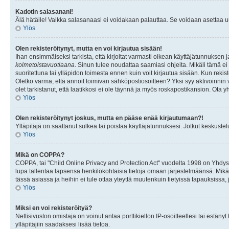
Kadotin salasanani!
Älä hätäile! Vaikka salasanaasi ei voidakaan palauttaa. Se voidaan asettaa 
Ylös
Olen rekisteröitynyt, mutta en voi kirjautua sisään!
Ihan ensimmäiseksi tarkista, että kirjoitat varmasti oikean käyttäjätunnukse
kolmetoistavuotiaana
. Sinun tulee noudattaa saamiasi ohjeita. Mikäli tämä ei 
suoritettuna tai ylläpidon toimesta ennen kuin voit kirjautua sisään. Kun rekiste
Oletko varma, että annoit toimivan sähköpostiosoitteen? Yksi syy aktivoinni
olet tarkistanut, että laatikkosi ei ole täynnä ja myös roskapostikansion. Ota yh
Ylös
Olen rekisteröitynyt joskus, mutta en pääse enää kirjautumaan?!
Ylläpitäjä on saattanut sulkea tai poistaa käyttäjätunnuksesi. Jotkut keskust
Ylös
Mikä on COPPA?
COPPA, tai "Child Online Privacy and Protection Act" vuodelta 1998 on Yhdysval
lupa tallentaa lapsensa henkilökohtaisia tietoja omaan järjestelmäänsä. Mikä
tässä asiassa ja heihin ei tule ottaa yteyttä muutenkuin tietyissä tapauksissa,
Ylös
Miksi en voi rekisteröityä?
Nettisivuston omistaja on voinut antaa porttikiellon IP-osoitteellesi tai estä
ylläpitäjiin saadaksesi lisää tietoa.