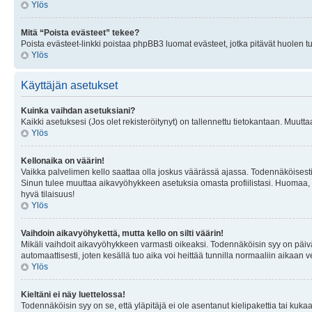
Ylös
Mitä “Poista evästeet” tekee?
Poista evästeet-linkki poistaa phpBB3 luomat evästeet, jotka pitävät huolen tunn
Ylös
Käyttäjän asetukset
Kuinka vaihdan asetuksiani?
Kaikki asetuksesi (Jos olet rekisteröitynyt) on tallennettu tietokantaan. Muutta
Ylös
Kellonaika on väärin!
Vaikka palvelimen kello saattaa olla joskus väärässä ajassa. Todennäköisesti
Sinun tulee muuttaa aikavyöhykkeen asetuksia omasta profiilistasi. Huomaa, että 
hyvä tilaisuus!
Ylös
Vaihdoin aikavyöhykettä, mutta kello on silti väärin!
Mikäli vaihdoit aikavyöhykkeen varmasti oikeaksi. Todennäköisin syy on päiv
automaattisesti, joten kesällä tuo aika voi heittää tunnilla normaaliin aikaan v
Ylös
Kieltäni ei näy luettelossa!
Todennäköisin syy on se, että yläpitäjä ei ole asentanut kielipakettia tai kuka