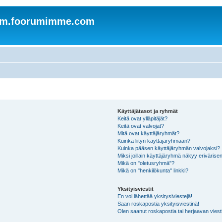
om.foorumimme.com
Käyttäjätasot ja ryhmät
Keitä ovat ylläpitäjät?
Keitä ovat valvojat?
Mitä ovat käyttäjäryhmät?
Kuinka liityn käyttäjäryhmään?
Kuinka pääsen käyttäjäryhmän valvojaksi?
Miksi joillain käyttäjäryhmä näkyy erivärise
Mikä on "oletusryhmä"?
Mikä on "henkilökunta" linkki?
Yksityisviestit
En voi lähettää yksitysiviestejä!
Saan roskapostia yksityisviestinä!
Olen saanut roskapostia tai herjaavan viesti