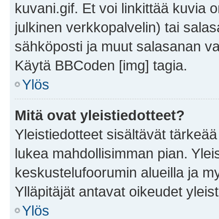
kuvani.gif. Et voi linkittää kuvia 
julkinen verkkopalvelin) tai sala
sähköposti ja muut salasanan vaa
Käytä BBCoden [img] tagia.
Ylös
Mitä ovat yleistiedotteet?
Yleistiedotteet sisältävät tärkeä
lukea mahdollisimman pian. Yleis
keskustelufoorumin alueilla ja m
Ylläpitäjät antavat oikeudet yleis
Ylös