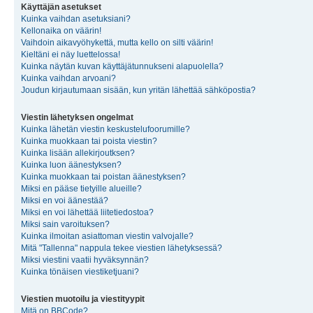
Käyttäjän asetukset
Kuinka vaihdan asetuksiani?
Kellonaika on väärin!
Vaihdoin aikavyöhykettä, mutta kello on silti väärin!
Kieltäni ei näy luettelossa!
Kuinka näytän kuvan käyttäjätunnukseni alapuolella?
Kuinka vaihdan arvoani?
Joudun kirjautumaan sisään, kun yritän lähettää sähköpostia?
Viestin lähetyksen ongelmat
Kuinka lähetän viestin keskustelufoorumille?
Kuinka muokkaan tai poista viestin?
Kuinka lisään allekirjoutksen?
Kuinka luon äänestyksen?
Kuinka muokkaan tai poistan äänestyksen?
Miksi en pääse tietyille alueille?
Miksi en voi äänestää?
Miksi en voi lähettää liitetiedostoa?
Miksi sain varoituksen?
Kuinka ilmoitan asiattoman viestin valvojalle?
Mitä "Tallenna" nappula tekee viestien lähetyksessä?
Miksi viestini vaatii hyväksynnän?
Kuinka tönäisen viestiketjuani?
Viestien muotoilu ja viestityypit
Mitä on BBCode?