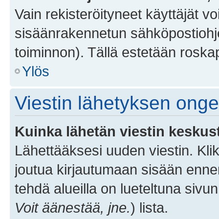
Vain rekisteröityneet käyttäjät v
sisäänrakennetun sähköpostiohjel
toiminnon). Tällä estetään roskap
Ylös
Viestin lähetyksen ong
Kuinka lähetän viestin keskus
Lähettääksesi uuden viestin. Kl
joutua kirjautumaan sisään ennen 
tehdä alueilla on lueteltuna sivun
Voit äänestää, jne.
) lista.