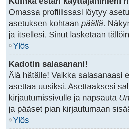
Kuinka estän käyttäjänimeni n
Omassa profiilissasi löytyy aset
asetuksen kohtaan
päällä
. Näkym
ja itsellesi. Sinut lasketaan tällö
Ylös
Kadotin salasanani!
Älä hätäile! Vaikka salasanaasi 
asettaa uusiksi. Asettaaksesi s
kirjautumissivulle ja napsauta
Un
ja pääset pian kirjautumaan sisä
Ylös