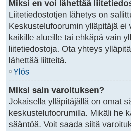
Miksi en voi lähettää liitetied
Liitetiedostotjen lähetys on sallit
Keskustelufoorumin ylläpitäjä ei v
kaikille alueille tai ehkäpä vain 
liitetiedostoja. Ota yhteys ylläpit
lähettää liitteitä.
Ylös
Miksi sain varoituksen?
Jokaisella ylläpitäjällä on omat 
keskustelufoorumilla. Mikäli he ka
sääntöä. Voit saada siitä varoi