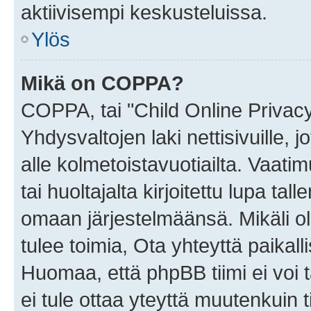
aktiivisempi keskusteluissa.
Ylös
Mikä on COPPA?
COPPA, tai "Child Online Privac
Yhdysvaltojen laki nettisivuille, 
alle kolmetoistavuotiailta. Vaa
tai huoltajalta kirjoitettu lupa ta
omaan järjestelmäänsä. Mikäli 
tulee toimia, Ota yhteyttä paika
Huomaa, että phpBB tiimi ei voi t
ei tule ottaa yteyttä muutenkuin t