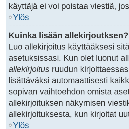
käyttäjä ei voi poistaa viestiä, jo
Ylös
Kuinka lisään allekirjoutksen?
Luo allekirjoitus käyttääksesi si
asetuksissasi. Kun olet luonut all
allekirjoitus
ruudun kirjoittaessasi
lisättäväksi automaattisesti kaikki
sopivan vaihtoehdon omista asetu
allekirjoituksen näkymisen viesti
allekirjoituksesta, kun kirjoitat uu
Ylös