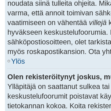
noudata siinä tulleita ohjeita. Mi
varma, että annoit toimivan sähk
vaatimiseen on vähentää
villejä
k
hyväkseen keskustelufoorumia. Mi
sähköpostiosoitteen, olet tarkista
myös roskapostikansion. Ota yhte
Ylös
Olen rekisteröitynyt joskus, 
Ylläpitäjä on saattanut sulkea ta
keskustelufoorumit poistavat k
tietokannan kokoa. Koita rekister