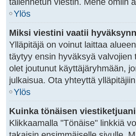
tallennetun viestin. Mene omiin a
Ylös
Miksi viestini vaatii hyväksyn
Ylläpitäjä on voinut laittaa alueen
täytyy ensin hyväksyä valvojien 
olet joutunut käyttäjäryhmään, jo
julkaisua. Ota yhteyttä ylläpitäjii
Ylös
Kuinka tönäisen viestiketjuan
Klikkaamalla "Tönäise" linkkiä voi
takaisin ensimmäiselle sivulle. M