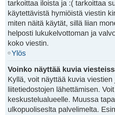
tarkoittaa iloista ja :( tarkoittaa 
käytettävistä hymiöistä viestin k
miten näitä käytät, sillä liian m
helposti lukukelvottoman ja valvo
koko viestin.
Ylös
Voinko näyttää kuvia viesteis
Kyllä, voit näyttää kuvia viestien 
liitetiedostojen lähettämisen. Vo
keskustelualueelle. Muussa tapa
ulkopuoliseslta palvelimelta. Es