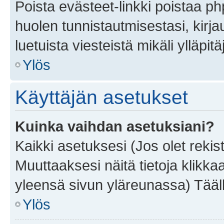
Poista evästeet-linkki poistaa p
huolen tunnistautmisestasi, kirja
luetuista viesteistä mikäli ylläpitä
Ylös
Käyttäjän asetukset
Kuinka vaihdan asetuksiani?
Kaikki asetuksesi (Jos olet rekist
Muuttaaksesi näitä tietoja klikka
yleensä sivun yläreunassa) Tääll
Ylös