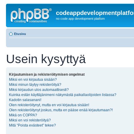
codeappdevelopmentplatf
no code app development platfom
Etusivu
Usein kysyttyä
Kirjautumisen ja rekisteröitymisen ongelmat
Miksi en voi kirjautua sisään?
Miksi minun täytyy rekisteröityä?
Miksi kirjaudun ulos automaattisesti?
Kuinka estän käyttäjänimeni näkymästä paikallaolijoiden listassa?
Kadotin salasanani!
Olen rekisteröitynyt, mutta en voi kirjautua sisään!
Olen rekisteröitynyt joskus, mutta en pääse enää kirjautumaan?!
Mikä on COPPA?
Miksi en voi rekisteröityä?
Mitä “Poista evästeet” tekee?