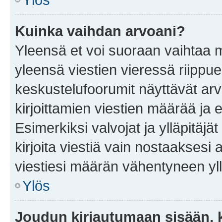
Kuinka vaihdan arvoani?
Yleensä et voi suoraan vaihtaa 
yleensä viestien vieressä riippu
keskustelufoorumit näyttävät ar
kirjoittamien viestien määrää ja er
Esimerkiksi valvojat ja ylläpitäjä
kirjoita viestiä vain nostaakses
viestiesi määrän vähentyneen yl
Ylös
Joudun kirjautumaan sisään, k