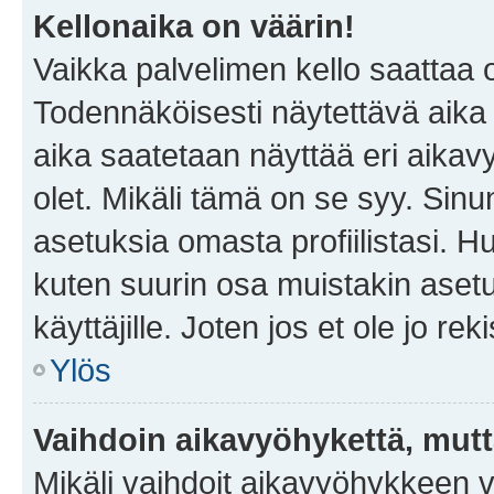
Kellonaika on väärin!
Vaikka palvelimen kello saattaa 
Todennäköisesti näytettävä aika
aika saatetaan näyttää eri aika
olet. Mikäli tämä on se syy. Si
asetuksia omasta profiilistasi. 
kuten suurin osa muistakin asetuks
käyttäjille. Joten jos et ole jo rek
Ylös
Vaihdoin aikavyöhykettä, mutta 
Mikäli vaihdoit aikavyöhykkeen 