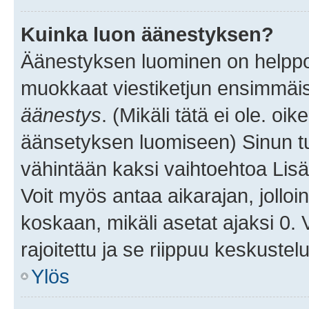
Kuinka luon äänestyksen?
Äänestyksen luominen on helppoa.
muokkaat viestiketjun ensimmäis
äänestys
. (Mikäli tätä ei ole. oik
äänsetyksen luomiseen) Sinun tu
vähintään kaksi vaihtoehtoa Lisää
Voit myös antaa aikarajan, jolloi
koskaan, mikäli asetat ajaksi 0.
rajoitettu ja se riippuu keskustel
Ylös