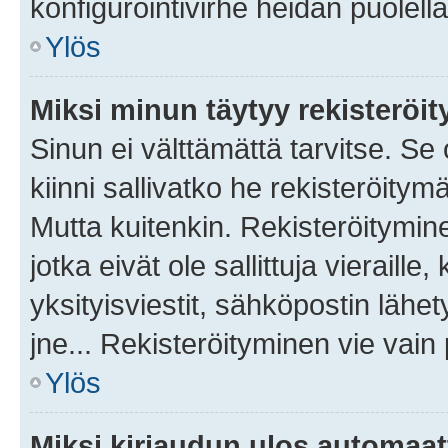
konfigurointivirhe heidän puolella
Ylös
Miksi minun täytyy rekisteröit
Sinun ei välttämättä tarvitse. Se
kiinni sallivatko he rekisteröitym
Mutta kuitenkin. Rekisteröitymine
jotka eivät ole sallittuja vierail
yksityisviestit, sähköpostin lähet
jne... Rekisteröityminen vie vain
Ylös
Miksi kirjaudun ulos automaat