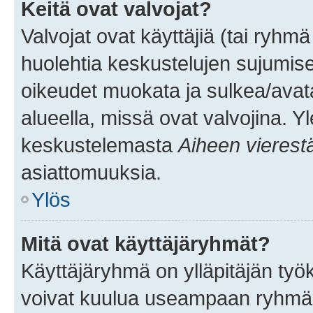
Keitä ovat valvojat?
Valvojat ovat käyttäjiä (tai ryhmä
huolehtia keskustelujen sujumise
oikeudet muokata ja sulkea/avata, 
alueella, missä ovat valvojina. Y
keskustelemasta
Aiheen vierest
asiattomuuksia.
Ylös
Mitä ovat käyttäjäryhmät?
Käyttäjäryhmä on ylläpitäjän työka
voivat kuulua useampaan ryhmään