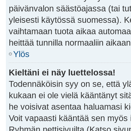
päivänvalon säästöajassa (tai tu
yleisesti käytössä suomessa). Ke
vaihtamaan tuota aikaa automaatti
heittää tunnilla normaaliin aikaan
Ylös
Kieltäni ei näy luettelossa!
Todennäköisin syy on se, että yläp
kukaan ei ole vielä kääntänyt sitä 
he voisivat asentaa haluamasi ki
Voit vapaasti kääntää sen myös i
Ryhmän nettisivuilta (Katso sivun