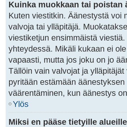
Kuinka muokkaan tai poistan
Kuten viestitkin. Äänestystä voi
valvoja tai ylläpitäjä. Muokatak
viestiketjun ensimmäistä viestiä
yhteydessä. Mikäli kukaan ei ol
vapaasti, mutta jos joku on jo ä
Tällöin vain valvojat ja ylläpitäjä
pyritään estämään äänestyksen 
väärentäminen, kun äänestys on
Ylös
Miksi en pääse tietyille alueill