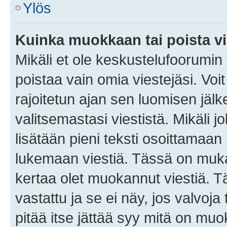
Ylös
Kuinka muokkaan tai poista vi
Mikäli et ole keskustelufoorumin y
poistaa vain omia viestejäsi. Voi
rajoitetun ajan sen luomisen jäl
valitsemastasi viestistä. Mikäli jo
lisätään pieni teksti osoittama
lukemaan viestiä. Tässä on mu
kertaa olet muokannut viestiä. Tä
vastattu ja se ei näy, jos valvoja
pitää itse jättää syy mitä on muo