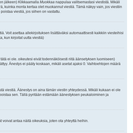
isen jälkeen) Klikkaamalla
Muokkaa
nappulaa valitsemastasi viestistä. Mikäli
, kuinka monta kertaa olet muokannut viestiä. Tämä näkyy vain, jos viestiin
poistaa viestiä, jos siihen on vastattu.
iä. Voit asettaa allekirjoituksen lisättäväksi automaattisesti kaikkiin viesteihisi
 kun kirjoitat uutta viestiä)
i tätä ei ole. oikeutesi eivät todennäköisesti riitä äänsetyksen luomiseen)
ättyy. Änestys ei pääty koskaan, mikäli asetat ajaksi 0. Vaihtoehtojen määrä
stä viestiä. Äänestys on aina tämän viestin yhteydessä. Mikäli kukaan ei ole
tai poistaa sen. Tällä pyritään estämään äänestyksen peukaloiminen ja
täjät voivat antaa näitä oikeuksia, joten ota yhteyttä heihin.