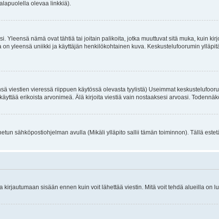
alapuolella olevaa linkkiä).
. Yleensä nämä ovat tähtiä tai joitain palikoita, jotka muuttuvat sitä muka, kuin kir
n yleensä uniikki ja käyttäjän henkilökohtainen kuva. Keskustelufoorumin ylläpitäjä
sä viestien vieressä riippuen käytössä olevasta tyylistä) Useimmat keskustelufooru
oivat käyttää erikoista arvonimeä. Älä kirjoita viestiä vain nostaaksesi arvoasi. Tod
netun sähköpostiohjelman avulla (Mikäli ylläpito sallii tämän toiminnon). Tällä estet
irjautumaan sisään ennen kuin voit lähettää viestin. Mitä voit tehdä alueilla on lu