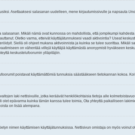
uusiksi. Asettaaksesi salasanan uudelleen, mene kirjautumissivulle ja napsauta
Uno
n ja salasanan. Mikäli nämä ovat kunnossa on mahdollista, että jompikumpi kahdesta
auttanut. Oletko varma, etteivät käyttäjätunnuksesi vaadi aktivointia? Useat keskustel
röidyit. Siellä oli ohjeet mukana aktivoinnista ja kuinka se tulee suorittaa. Mikäli s
n vaatimiseen on vähentää
villejä
käyttäjiä käyttämästä anonyymisti hyväkseen keskus
teyttä keskustelufoorumin ylläpitäjiin.
elufoorumit poistavat käyttämättömiä tunnuksia säästääkseen tietokannan kokoa. Koita
tojen laki nettisivuille, jotka keräävät henkilökohtaisia tietoja alle kolmetoistavuo
li olet epävarma kuinka tämän kanssa tulee toimia, Ota yhteyttä paikalliseen lakim
 joista on lisää alempana.
nyt tietyn nimen käyttämisen käyttäjätunnuksissa. Nettisivun omistaja on myös voinut