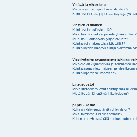
Ystävät ja vihamiehet
Mikä on ystävien ja vihamiesten lista?
Kuinka voin lisätä ja poistaa käyttäjiä ystävi
Viestien etsiminen
Kuinka voin etsiä viestejä?
Miksi hakutoiminto ei palauta yhtään tulosta
Miksi haku antaa vain tyhjän sivun?!?
Kuinka voin hakea toisia käyttäjiä??
Kuinka löydän omat viestini ja aloittamani vie
Viestiketjujen seuraaminen ja kirjanmerk
Mikä ero on kirjanmerkillä ja seuraamisella?
Kuinka asetan tietyn alueen tai viestiketjun
Kuinka lopetan seuraamisen?
Liitetiedostot
Mitkä liitetiedostot ovat sallittuja tällä alueell
Mistä löydän lähettämäni liitetiedostot?
phpBB 3 asiat
Kuka on kirjoittanut tämän ohjelmiston?
Miksi toimintoa X ei ole saatavilla?
Kehen otan yhteyttä tällä keskustelufoorumilla