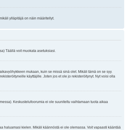
käli ylläpitäjä on näin määritellyt.
a) Täällä voit muokata asetuksiasi.
 aikavyöhykkeen mukaan, kuin se missä sinä olet. Mikäli tämä on se syy.
eröityneille käyttäjille. Joten jos et ole jo rekisteröitynyt. Nyt voisi olla
omessa). Keskustelufoorumia ei ole suuniteltu vaihtamaan tuota aikaa
sentaa haluamasi kielen. Mikäli käännöstä ei ole olemassa. Voit vapaasti kääntää