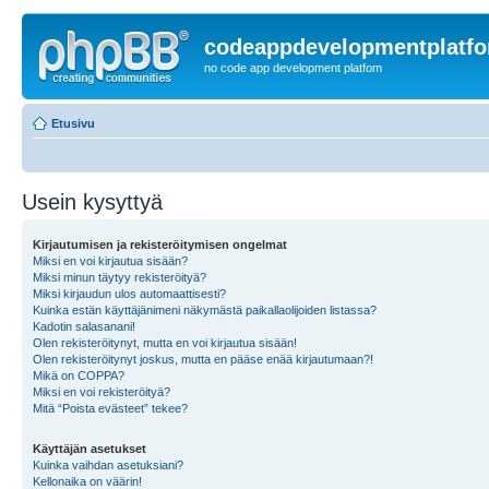
codeappdevelopmentplatf
no code app development platfom
Etusivu
Usein kysyttyä
Kirjautumisen ja rekisteröitymisen ongelmat
Miksi en voi kirjautua sisään?
Miksi minun täytyy rekisteröityä?
Miksi kirjaudun ulos automaattisesti?
Kuinka estän käyttäjänimeni näkymästä paikallaolijoiden listassa?
Kadotin salasanani!
Olen rekisteröitynyt, mutta en voi kirjautua sisään!
Olen rekisteröitynyt joskus, mutta en pääse enää kirjautumaan?!
Mikä on COPPA?
Miksi en voi rekisteröityä?
Mitä “Poista evästeet” tekee?
Käyttäjän asetukset
Kuinka vaihdan asetuksiani?
Kellonaika on väärin!