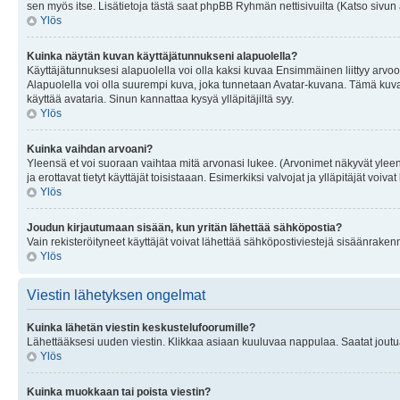
sen myös itse. Lisätietoja tästä saat phpBB Ryhmän nettisivuilta (Katso sivun 
Ylös
Kuinka näytän kuvan käyttäjätunnukseni alapuolella?
Käyttäjätunnuksesi alapuolella voi olla kaksi kuvaa Ensimmäinen liittyy arvoosi
Alapuolella voi olla suurempi kuva, joka tunnetaan Avatar-kuvana. Tämä kuva o
käyttää avataria. Sinun kannattaa kysyä ylläpitäjiltä syy.
Ylös
Kuinka vaihdan arvoani?
Yleensä et voi suoraan vaihtaa mitä arvonasi lukee. (Arvonimet näkyvät yleen
ja erottavat tietyt käyttäjät toisistaaan. Esimerkiksi valvojat ja ylläpitäjät v
Ylös
Joudun kirjautumaan sisään, kun yritän lähettää sähköpostia?
Vain rekisteröityneet käyttäjät voivat lähettää sähköpostiviestejä sisäänraken
Ylös
Viestin lähetyksen ongelmat
Kuinka lähetän viestin keskustelufoorumille?
Lähettääksesi uuden viestin. Klikkaa asiaan kuuluvaa nappulaa. Saatat joutua k
Ylös
Kuinka muokkaan tai poista viestin?