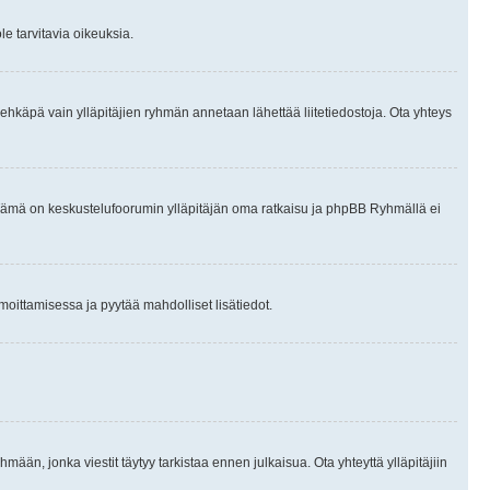
le tarvitavia oikeuksia.
tai ehkäpä vain ylläpitäjien ryhmän annetaan lähettää liitetiedostoja. Ota yhteys
en. Tämä on keskustelufoorumin ylläpitäjän oma ratkaisu ja phpBB Ryhmällä ei
ilmoittamisessa ja pyytää mahdolliset lisätiedot.
hmään, jonka viestit täytyy tarkistaa ennen julkaisua. Ota yhteyttä ylläpitäjiin