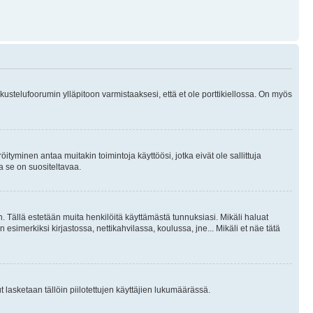
skustelufoorumin ylläpitoon varmistaaksesi, että et ole porttikiellossa. On myös
öityminen antaa muitakin toimintoja käyttöösi, jotka eivät ole sallittuja
ja se on suositeltavaa.
. Tällä estetään muita henkilöitä käyttämästä tunnuksiasi. Mikäli haluat
 esimerkiksi kirjastossa, nettikahvilassa, koulussa, jne... Mikäli et näe tätä
inut lasketaan tällöin piilotettujen käyttäjien lukumäärässä.