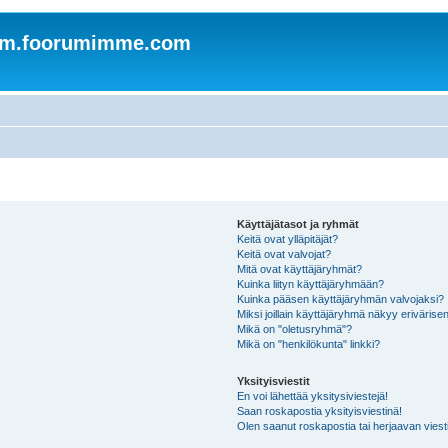
om.foorumimme.com
Käyttäjätasot ja ryhmät
Keitä ovat ylläpitäjät?
Keitä ovat valvojat?
Mitä ovat käyttäjäryhmät?
Kuinka liityn käyttäjäryhmään?
Kuinka pääsen käyttäjäryhmän valvojaksi?
Miksi joillain käyttäjäryhmä näkyy erivärise
Mikä on "oletusryhmä"?
Mikä on "henkilökunta" linkki?
Yksityisviestit
En voi lähettää yksitysiviestejä!
Saan roskapostia yksityisviestinä!
Olen saanut roskapostia tai herjaavan viesti