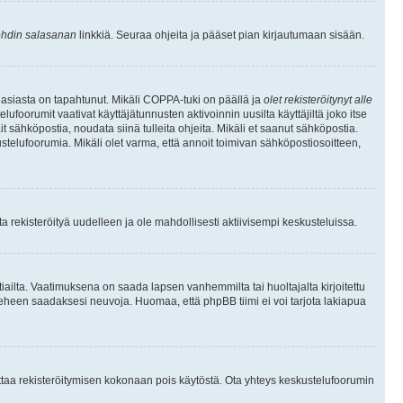
hdin salasanan
linkkiä. Seuraa ohjeita ja pääset pian kirjautumaan sisään.
 asiasta on tapahtunut. Mikäli COPPA-tuki on päällä ja
olet rekisteröitynyt alle
ufoorumit vaativat käyttäjätunnusten aktivoinnin uusilta käyttäjiltä joko itse
ait sähköpostia, noudata siinä tulleita ohjeita. Mikäli et saanut sähköpostia.
telufoorumia. Mikäli olet varma, että annoit toimivan sähköpostiosoitteen,
 rekisteröityä uudelleen ja ole mahdollisesti aktiivisempi keskusteluissa.
tiailta. Vaatimuksena on saada lapsen vanhemmilta tai huoltajalta kirjoitettu
ieheen saadaksesi neuvoja. Huomaa, että phpBB tiimi ei voi tarjota lakiapua
 ottaa rekisteröitymisen kokonaan pois käytöstä. Ota yhteys keskustelufoorumin