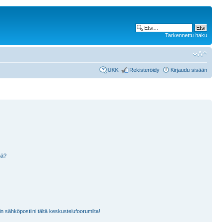
Tarkennettu haku
UKK
Rekisteröidy
Kirjaudu sisään
nä?
n sähköpostiini tältä keskustelufoorumilta!