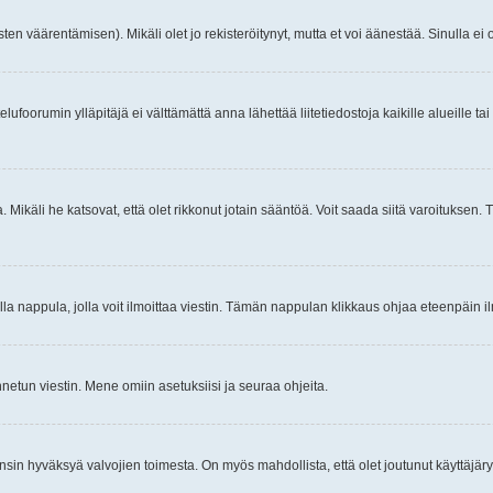
ten väärentämisen). Mikäli olet jo rekisteröitynyt, mutta et voi äänestää. Sinulla ei o
telufoorumin ylläpitäjä ei välttämättä anna lähettää liitetiedostoja kaikille alueille 
. Mikäli he katsovat, että olet rikkonut jotain sääntöä. Voit saada siitä varoituks
isi olla nappula, jolla voit ilmoittaa viestin. Tämän nappulan klikkaus ohjaa eteenpäin 
etun viestin. Mene omiin asetuksiisi ja seuraa ohjeita.
y ensin hyväksyä valvojien toimesta. On myös mahdollista, että olet joutunut käyttäjäry