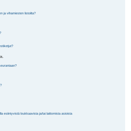
en ja vihamiesten listoilta?
?
stiketjut?
it.
 seurantaan?
a?
 esiintyvistä loukkaavista ja/tai laittomista asioista