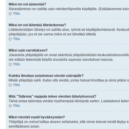
Miksi en voi äänestää?
Äänestäminen on sallittu vain rekisteröityneille käyttäjille. (Estääksemme tulos
Ylös
Miksi en voi lähettää liitetiedostoa?
Liitetiedostotjen lähetys on sallittu alue, ryhmä tai käyttäjäkohtaisesti. Keskus
ylläpitäjään, jos et ole varma miksi et voi lähettää liitteitä.
Ylös
Miksi sain varoituksen?
Jokaisella ylläpitäjällä on omat sääntösä ylläpitämällään keskustelufoorumilla
ole mitään tekemistä tietyllä sivustolla saamasi varoituksen kanssa.
Ylös
Kuinka ilmoitan asiattoman viestin valvojalle?
Mikäli ylläpitäjä sallii. Katso sitä viestiä, jonka haluat ilmoittaa ja siinä pitä
Ylös
Mitä "Tallenna" nappula tekee viestien lähetyksessä?
Tämä antaa tallentaa viestisi myöhempää lähetystä varten. Ladataksesi tallenn
Ylös
Miksi viestini vaatii hyväksynnän?
Ylläpitäjä on voinut laittaa alueen sellaiseksi, että sinne tulevat viestit täyty
selvittääksesi asian.