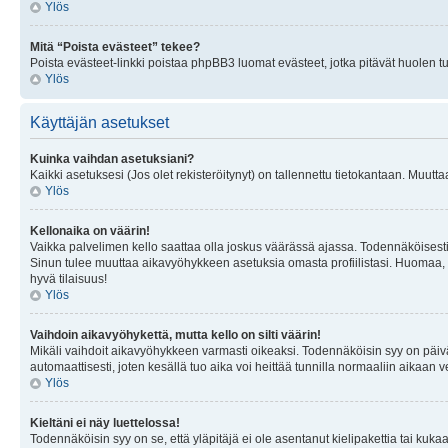
Ylös
Mitä “Poista evästeet” tekee?
Poista evästeet-linkki poistaa phpBB3 luomat evästeet, jotka pitävät huolen tunn
Ylös
Käyttäjän asetukset
Kuinka vaihdan asetuksiani?
Kaikki asetuksesi (Jos olet rekisteröitynyt) on tallennettu tietokantaan. Muutta
Ylös
Kellonaika on väärin!
Vaikka palvelimen kello saattaa olla joskus väärässä ajassa. Todennäköisesti
Sinun tulee muuttaa aikavyöhykkeen asetuksia omasta profiilistasi. Huomaa, että 
hyvä tilaisuus!
Ylös
Vaihdoin aikavyöhykettä, mutta kello on silti väärin!
Mikäli vaihdoit aikavyöhykkeen varmasti oikeaksi. Todennäköisin syy on päiv
automaattisesti, joten kesällä tuo aika voi heittää tunnilla normaaliin aikaan v
Ylös
Kieltäni ei näy luettelossa!
Todennäköisin syy on se, että yläpitäjä ei ole asentanut kielipakettia tai kuka