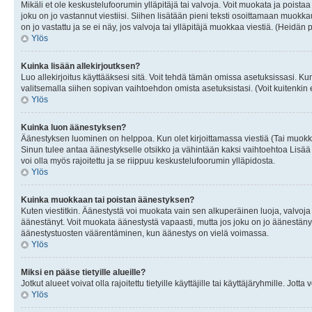
Mikäli et ole keskustelufoorumin ylläpitäjä tai valvoja. Voit muokata ja poista
joku on jo vastannut viestiisi. Siihen lisätään pieni teksti osoittamaan mu
on jo vastattu ja se ei näy, jos valvoja tai ylläpitäjä muokkaa viestiä. (Heidän 
Ylös
Kuinka lisään allekirjoutksen?
Luo allekirjoitus käyttääksesi sitä. Voit tehdä tämän omissa asetuksissasi. Kun 
valitsemalla siihen sopivan vaihtoehdon omista asetuksistasi. (Voit kuitenkin es
Ylös
Kuinka luon äänestyksen?
Äänestyksen luominen on helppoa. Kun olet kirjoittamassa viestiä (Tai muokk
Sinun tulee antaa äänestykselle otsikko ja vähintään kaksi vaihtoehtoa Lisää k
voi olla myös rajoitettu ja se riippuu keskustelufoorumin ylläpidosta.
Ylös
Kuinka muokkaan tai poistan äänestyksen?
Kuten viestitkin. Äänestystä voi muokata vain sen alkuperäinen luoja, valvoja
äänestänyt. Voit muokata äänestystä vapaasti, mutta jos joku on jo äänestänyt
äänestystuosten väärentäminen, kun äänestys on vielä voimassa.
Ylös
Miksi en pääse tietyille alueille?
Jotkut alueet voivat olla rajoitettu tietyille käyttäjille tai käyttäjäryhmille. Jotta
Ylös