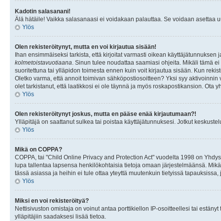
Kadotin salasanani!
Älä hätäile! Vaikka salasanaasi ei voidakaan palauttaa. Se voidaan asettaa 
Ylös
Olen rekisteröitynyt, mutta en voi kirjautua sisään!
Ihan ensimmäiseksi tarkista, että kirjoitat varmasti oikean käyttäjätunnukse
kolmetoistavuotiaana
. Sinun tulee noudattaa saamiasi ohjeita. Mikäli tämä ei 
suoritettuna tai ylläpidon toimesta ennen kuin voit kirjautua sisään. Kun rekiste
Oletko varma, että annoit toimivan sähköpostiosoitteen? Yksi syy aktivoinni
olet tarkistanut, että laatikkosi ei ole täynnä ja myös roskapostikansion. Ota yh
Ylös
Olen rekisteröitynyt joskus, mutta en pääse enää kirjautumaan?!
Ylläpitäjä on saattanut sulkea tai poistaa käyttäjätunnuksesi. Jotkut keskust
Ylös
Mikä on COPPA?
COPPA, tai "Child Online Privacy and Protection Act" vuodelta 1998 on Yhdysval
lupa tallentaa lapsensa henkilökohtaisia tietoja omaan järjestelmäänsä. Mikä
tässä asiassa ja heihin ei tule ottaa yteyttä muutenkuin tietyissä tapauksissa,
Ylös
Miksi en voi rekisteröityä?
Nettisivuston omistaja on voinut antaa porttikiellon IP-osoitteellesi tai estä
ylläpitäjiin saadaksesi lisää tietoa.