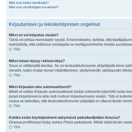
Mitä ovat lukitut viestiketjut?
Mitä ovat viestiketjujen kuvakkeet?
Kirjautumisen ja rekisteröitymisen ongelmat
Miksi en voi kirjautua sisään?
Tämä voi johtua monestakin syystä. Ensimmäiseksi, tarkista, että käyttäjätunnuk
mahdollista, että nettisivun omistajalla on konfigurointivirhe heidän puolellaan
Ylös
Miksi minun täytyy rekisteröityä?
Sinun ei välttämättä tarvitse. Se on keskustelufoorumin ylläpitäjistä kiinni sall
vieraille, kuten Avatar-kuvan määrittäminen, yksityisviestit, sähköpostin lähety
Ylös
Miksi kirjaudun ulos automaattisesti?
Mikäli et valitse
Kirjaudu automaattisesti sisään jokaisella käynnillä
rastia kes
pysyä kirjautuneena laita rasti ruutuun kirjautuessassi sisään. Tätä ei kuitenka
ruutua se tarkoittaa, että keskustelufoorumin ylläpitäjä on ottanut tämän toim
Ylös
Kuinka estän käyttäjänimeni näkymästä paikallaolijoiden listassa?
Omassa profiilissasi löytyy asetus
Piilota paikallaolo
. Mikäli laitat tämän as
Ylös