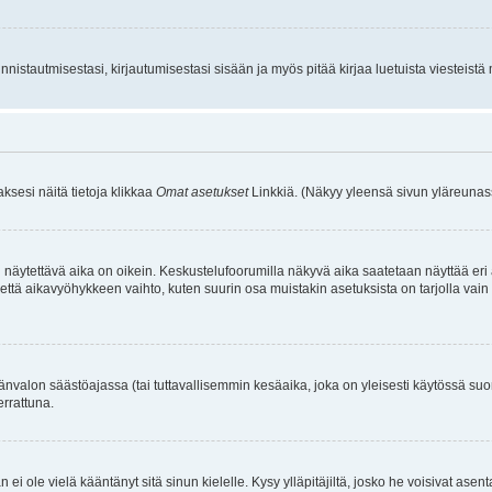
istautmisestasi, kirjautumisestasi sisään ja myös pitää kirjaa luetuista viesteistä mi
aksesi näitä tietoja klikkaa
Omat asetukset
Linkkiä. (Näkyy yleensä sivun yläreunass
 näytettävä aika on oikein. Keskustelufoorumilla näkyvä aika saatetaan näyttää eri
aikavyöhykkeen vaihto, kuten suurin osa muistakin asetuksista on tarjolla vain rekist
änvalon säästöajassa (tai tuttavallisemmin kesäaika, joka on yleisesti käytössä su
errattuna.
an ei ole vielä kääntänyt sitä sinun kielelle. Kysy ylläpitäjiltä, josko he voisivat a