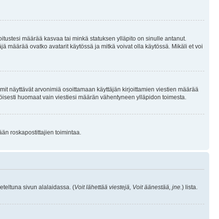
joitustesi määrää kasvaa tai minkä statuksen ylläpito on sinulle antanut.
 määrää ovatko avatarit käytössä ja mitkä voivat olla käytössä. Mikäli et voi
mit näyttävät arvonimiä osoittamaan käyttäjän kirjoittamien viestien määrää
ennäköisesti huomaat vain viestiesi määrän vähentyneen ylläpidon toimesta.
ään roskapostittajien toimintaa.
eteltuna sivun alalaidassa. (
Voit lähettää viestejä, Voit äänestää, jne.
) lista.