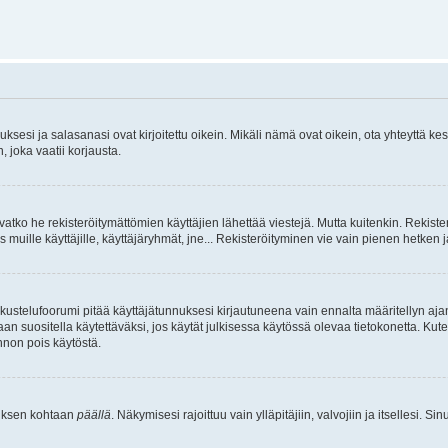
sesi ja salasanasi ovat kirjoitettu oikein. Mikäli nämä ovat oikein, ota yhteyttä ke
, joka vaatii korjausta.
ivatko he rekisteröitymättömien käyttäjien lähettää viestejä. Mutta kuitenkin. Rekister
s muille käyttäjille, käyttäjäryhmät, jne... Rekisteröityminen vie vain pienen hetken 
kustelufoorumi pitää käyttäjätunnuksesi kirjautuneena vain ennalta määritellyn ajan
an suositella käytettäväksi, jos käytät julkisessa käytössä olevaa tietokonetta. Kuten
innon pois käytöstä.
etuksen kohtaan
päällä
. Näkymisesi rajoittuu vain ylläpitäjiin, valvojiin ja itsellesi. S