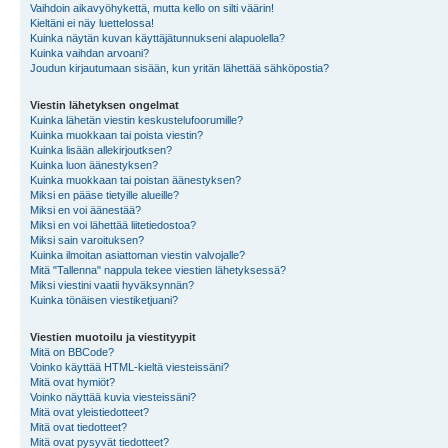
Vaihdoin aikavyöhykettä, mutta kello on silti väärin!
Kieltäni ei näy luettelossa!
Kuinka näytän kuvan käyttäjätunnukseni alapuolella?
Kuinka vaihdan arvoani?
Joudun kirjautumaan sisään, kun yritän lähettää sähköpostia?
Viestin lähetyksen ongelmat
Kuinka lähetän viestin keskustelufoorumille?
Kuinka muokkaan tai poista viestin?
Kuinka lisään allekirjoutksen?
Kuinka luon äänestyksen?
Kuinka muokkaan tai poistan äänestyksen?
Miksi en pääse tietyille alueille?
Miksi en voi äänestää?
Miksi en voi lähettää liitetiedostoa?
Miksi sain varoituksen?
Kuinka ilmoitan asiattoman viestin valvojalle?
Mitä "Tallenna" nappula tekee viestien lähetyksessä?
Miksi viestini vaatii hyväksynnän?
Kuinka tönäisen viestiketjuani?
Viestien muotoilu ja viestityypit
Mitä on BBCode?
Voinko käyttää HTML-kieltä viesteissäni?
Mitä ovat hymiöt?
Voinko näyttää kuvia viesteissäni?
Mitä ovat yleistiedotteet?
Mitä ovat tiedotteet?
Mitä ovat pysyvät tiedotteet?