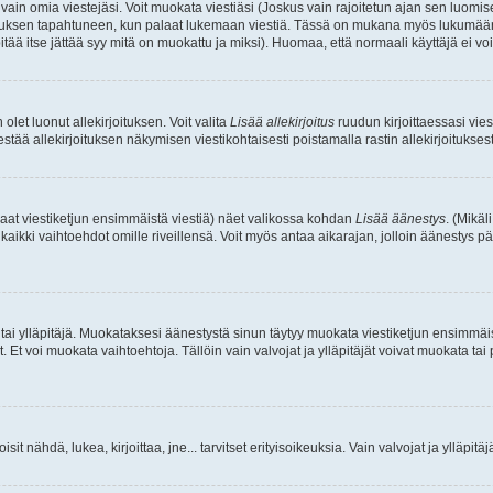
a vain omia viestejäsi. Voit muokata viestiäsi (Joskus vain rajoitetun ajan sen luom
okkauksen tapahtuneen, kun palaat lukemaan viestiä. Tässä on mukana myös lukumäärä
pitää itse jättää syy mitä on muokattu ja miksi). Huomaa, että normaali käyttäjä ei voi 
olet luonut allekirjoituksen. Voit valita
Lisää allekirjoitus
ruudun kirjoittaessasi viest
tää allekirjoituksen näkymisen viestikohtaisesti poistamalla rastin allekirjoituksesta,
aat viestiketjun ensimmäistä viestiä) näet valikossa kohdan
Lisää äänestys
. (Mikäl
aikki vaihtoehdot omille riveillensä. Voit myös antaa aikarajan, jolloin äänestys pä
 tai ylläpitäjä. Muokataksesi äänestystä sinun täytyy muokata viestiketjun ensimmäi
. Et voi muokata vaihtoehtoja. Tällöin vain valvojat ja ylläpitäjät voivat muokata 
 voisit nähdä, lukea, kirjoittaa, jne... tarvitset erityisoikeuksia. Vain valvojat ja ylläpi