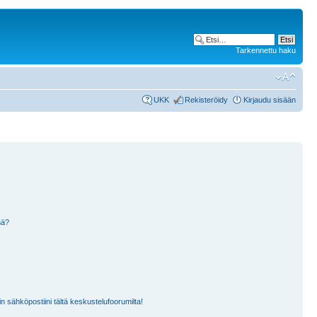
Tarkennettu haku
UKK
Rekisteröidy
Kirjaudu sisään
nä?
n sähköpostiini tältä keskustelufoorumilta!