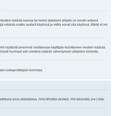
joitustesi määrää kasvaa tai minkä statuksen ylläpito on sinulle antanut.
 määrää ovatko avatarit käytössä ja mitkä voivat olla käytössä. Mikäli et voi
mit näyttävät arvonimiä osoittamaan käyttäjän kirjoittamien viestien määrää
ennäköisesti huomaat vain viestiesi määrän vähentyneen ylläpidon toimesta.
ään roskapostittajien toimintaa.
eteltuna sivun alalaidassa. (
Voit lähettää viestejä, Voit äänestää, jne.
) lista.