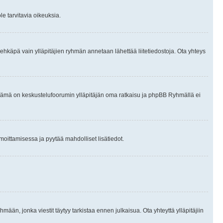
le tarvitavia oikeuksia.
tai ehkäpä vain ylläpitäjien ryhmän annetaan lähettää liitetiedostoja. Ota yhteys
en. Tämä on keskustelufoorumin ylläpitäjän oma ratkaisu ja phpBB Ryhmällä ei
ilmoittamisessa ja pyytää mahdolliset lisätiedot.
hmään, jonka viestit täytyy tarkistaa ennen julkaisua. Ota yhteyttä ylläpitäjiin