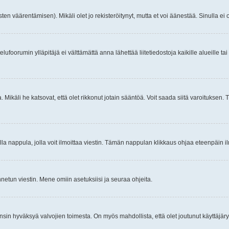
ten väärentämisen). Mikäli olet jo rekisteröitynyt, mutta et voi äänestää. Sinulla ei o
telufoorumin ylläpitäjä ei välttämättä anna lähettää liitetiedostoja kaikille alueille 
. Mikäli he katsovat, että olet rikkonut jotain sääntöä. Voit saada siitä varoituks
isi olla nappula, jolla voit ilmoittaa viestin. Tämän nappulan klikkaus ohjaa eteenpäin 
etun viestin. Mene omiin asetuksiisi ja seuraa ohjeita.
y ensin hyväksyä valvojien toimesta. On myös mahdollista, että olet joutunut käyttäjäry