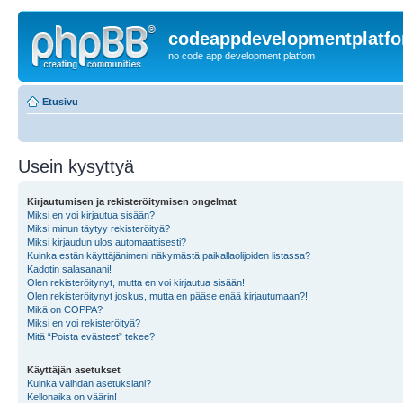
codeappdevelopmentplatf
no code app development platfom
Etusivu
Usein kysyttyä
Kirjautumisen ja rekisteröitymisen ongelmat
Miksi en voi kirjautua sisään?
Miksi minun täytyy rekisteröityä?
Miksi kirjaudun ulos automaattisesti?
Kuinka estän käyttäjänimeni näkymästä paikallaolijoiden listassa?
Kadotin salasanani!
Olen rekisteröitynyt, mutta en voi kirjautua sisään!
Olen rekisteröitynyt joskus, mutta en pääse enää kirjautumaan?!
Mikä on COPPA?
Miksi en voi rekisteröityä?
Mitä “Poista evästeet” tekee?
Käyttäjän asetukset
Kuinka vaihdan asetuksiani?
Kellonaika on väärin!