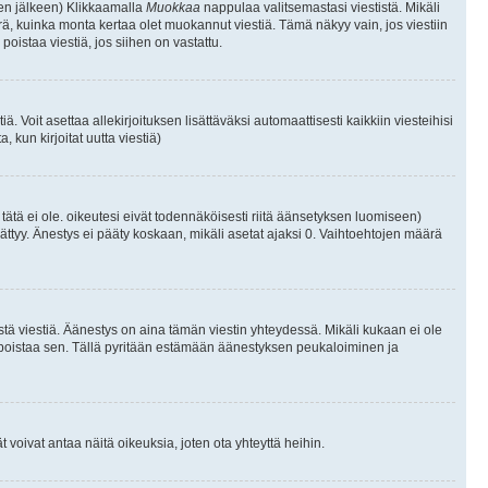
isen jälkeen) Klikkaamalla
Muokkaa
nappulaa valitsemastasi viestistä. Mikäli
, kuinka monta kertaa olet muokannut viestiä. Tämä näkyy vain, jos viestiin
poistaa viestiä, jos siihen on vastattu.
iä. Voit asettaa allekirjoituksen lisättäväksi automaattisesti kaikkiin viesteihisi
 kun kirjoitat uutta viestiä)
i tätä ei ole. oikeutesi eivät todennäköisesti riitä äänsetyksen luomiseen)
ättyy. Änestys ei pääty koskaan, mikäli asetat ajaksi 0. Vaihtoehtojen määrä
stä viestiä. Äänestys on aina tämän viestin yhteydessä. Mikäli kukaan ei ole
tai poistaa sen. Tällä pyritään estämään äänestyksen peukaloiminen ja
täjät voivat antaa näitä oikeuksia, joten ota yhteyttä heihin.