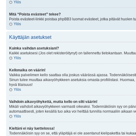
Ylös
Mitä “Poista evästeet” tekee?
Poista evästeet-linkki poistaa phpBB3 luomat evästeet, jotka pitävät huolen tunn
Ylös
Käyttäjän asetukset
Kuinka vaihdan asetuksiani?
Kaikki asetuksesi (Jos olet rekisteröitynyt) on tallennettu tietokantaan. Muutta
Ylös
Kellonaika on väärin!
Vaikka palvelimen kello saattaa olla joskus väärässä ajassa. Todennäköisesti
Sinun tulee muuttaa aikavyöhykkeen asetuksia omasta profiilistasi. Huomaa, että 
hyvä tilaisuus!
Ylös
Vaihdoin aikavyöhykettä, mutta kello on silti väärin!
Mikäli vaihdoit aikavyöhykkeen varmasti oikeaksi. Todennäköisin syy on päiv
automaattisesti, joten kesällä tuo aika voi heittää tunnilla normaaliin aikaan v
Ylös
Kieltäni ei näy luettelossa!
Todennäköisin syy on se, että yläpitäjä ei ole asentanut kielipakettia tai kuka