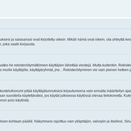
sesi ja salasanasi ovat kirjoitettu oikein. Mikäli nämä ovat oikein, ota yhteyttä ke
, joka vaatii korjausta.
ivatko he rekisteröitymättömien käyttäjien lähettää viestejä. Mutta kuitenkin. Rekister
s muille käyttäjille, käyttäjäryhmät, jne... Rekisteröityminen vie vain pienen hetken 
kustelufoorumi pitää käyttäjätunnuksesi kirjautuneena vain ennalta määritellyn ajan
an suositella käytettäväksi, jos käytät julkisessa käytössä olevaa tietokonetta. Kuten
innon pois käytöstä.
etuksen kohtaan
päällä
. Näkymisesi rajoittuu vain ylläpitäjiin, valvojiin ja itsellesi. S