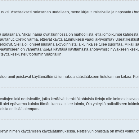
uusiksi. Asettaaksesi salasanan uudelleen, mene kirjautumissivulle ja napsauta
Uno
n ja salasanan. Mikäli nämä ovat kunnossa on mahdollista, että jompikumpi kahdesta
auttanut. Oletko varma, etteivät käyttäjätunnuksesi vaadi aktivointia? Useat keskustel
röidyit. Siellä oli ohjeet mukana aktivoinnista ja kuinka se tulee suorittaa. Mikäli s
n vaatimiseen on vähentää
villejä
käyttäjiä käyttämästä anonyymisti hyväkseen keskus
teyttä keskustelufoorumin ylläpitäjiin.
elufoorumit poistavat käyttämättömiä tunnuksia säästääkseen tietokannan kokoa. Koita
tojen laki nettisivuille, jotka keräävät henkilökohtaisia tietoja alle kolmetoistavuo
li olet epävarma kuinka tämän kanssa tulee toimia, Ota yhteyttä paikalliseen lakim
 joista on lisää alempana.
nyt tietyn nimen käyttämisen käyttäjätunnuksissa. Nettisivun omistaja on myös voinut