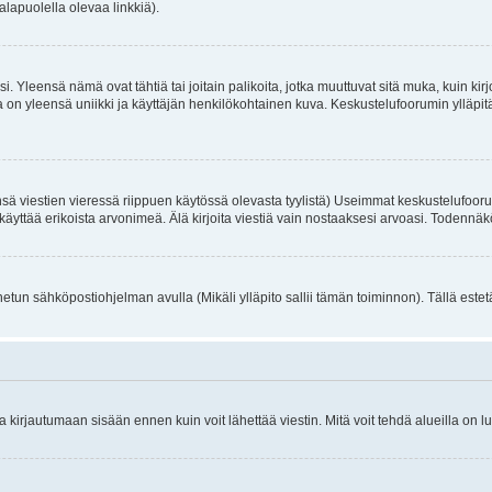
alapuolella olevaa linkkiä).
. Yleensä nämä ovat tähtiä tai joitain palikoita, jotka muuttuvat sitä muka, kuin kir
n yleensä uniikki ja käyttäjän henkilökohtainen kuva. Keskustelufoorumin ylläpitäjä
sä viestien vieressä riippuen käytössä olevasta tyylistä) Useimmat keskustelufooru
oivat käyttää erikoista arvonimeä. Älä kirjoita viestiä vain nostaaksesi arvoasi. Tod
netun sähköpostiohjelman avulla (Mikäli ylläpito sallii tämän toiminnon). Tällä estet
irjautumaan sisään ennen kuin voit lähettää viestin. Mitä voit tehdä alueilla on lu