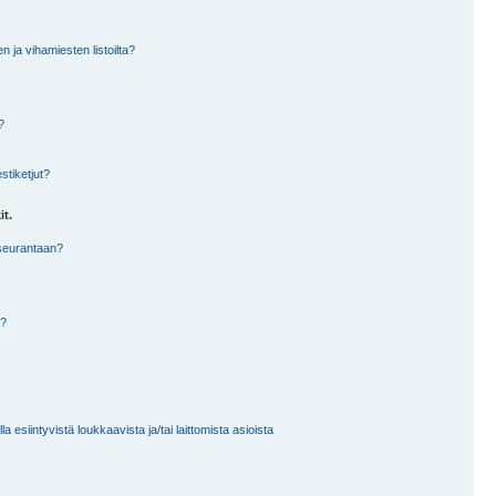
en ja vihamiesten listoilta?
?
stiketjut?
it.
 seurantaan?
a?
 esiintyvistä loukkaavista ja/tai laittomista asioista