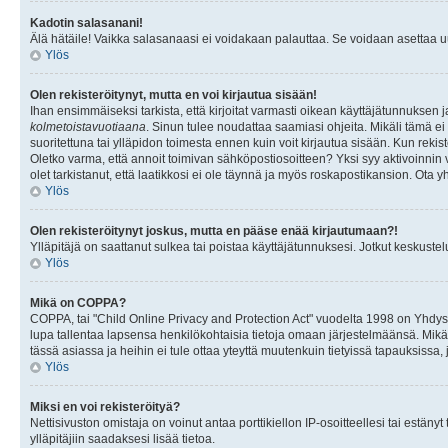
Kadotin salasanani!
Älä hätäile! Vaikka salasanaasi ei voidakaan palauttaa. Se voidaan asettaa 
Ylös
Olen rekisteröitynyt, mutta en voi kirjautua sisään!
Ihan ensimmäiseksi tarkista, että kirjoitat varmasti oikean käyttäjätunnukse
kolmetoistavuotiaana
. Sinun tulee noudattaa saamiasi ohjeita. Mikäli tämä ei 
suoritettuna tai ylläpidon toimesta ennen kuin voit kirjautua sisään. Kun rekiste
Oletko varma, että annoit toimivan sähköpostiosoitteen? Yksi syy aktivoinni
olet tarkistanut, että laatikkosi ei ole täynnä ja myös roskapostikansion. Ota yh
Ylös
Olen rekisteröitynyt joskus, mutta en pääse enää kirjautumaan?!
Ylläpitäjä on saattanut sulkea tai poistaa käyttäjätunnuksesi. Jotkut keskust
Ylös
Mikä on COPPA?
COPPA, tai "Child Online Privacy and Protection Act" vuodelta 1998 on Yhdysval
lupa tallentaa lapsensa henkilökohtaisia tietoja omaan järjestelmäänsä. Mikä
tässä asiassa ja heihin ei tule ottaa yteyttä muutenkuin tietyissä tapauksissa,
Ylös
Miksi en voi rekisteröityä?
Nettisivuston omistaja on voinut antaa porttikiellon IP-osoitteellesi tai estä
ylläpitäjiin saadaksesi lisää tietoa.