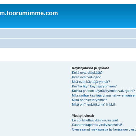
om.foorumimme.com
Käyttäjätasot ja ryhmät
Keitä ovat ylläpitäjät?
Keitä ovat valvojat?
Mitä ovat käyttäjäryhmät?
Kuinka liityn käyttäjäryhmään?
Kuinka pääsen käyttäjäryhmän valvojaksi?
Miksi joillain käyttäjäryhmä näkyy erivärise
Mikä on "oletusryhmä"?
Mikä on "henkilökunta" linkki?
Yksityisviestit
En voi lähettää yksitysiviestejä!
Saan roskapostia yksityisviestinä!
Olen saanut roskapostia tai herjaavan viesti