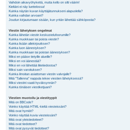
Vaihdoin aikavyöhykettä, mutta kello on silti väärin!
Kieltäni ei näy luettelossa!
Kuinka näytän kuvan käyttäjätunnukseni alapuolella?
Kuinka vaihdan arvoani?
Joudun kirjautumaan sisään, kun yritän lähettää sähköpostia?
Viestin lähetyksen ongelmat
Kuinka lähetän viestin keskustelufoorumille?
Kuinka muokkaan tai poista viestin?
Kuinka lisään allekirjoutksen?
Kuinka luon äänestyksen?
Kuinka muokkaan tai poistan äänestyksen?
Miksi en pääse tietyille alueille?
Miksi en voi äänestää?
Miksi en voi lähettää liitetiedostoa?
Miksi sain varoituksen?
Kuinka ilmoitan asiattoman viestin valvojalle?
Mitä "Tallenna" nappula tekee viestien lähetyksessä?
Miksi viestini vaatii hyväksynnän?
Kuinka tönäisen viestiketjuani?
Viestien muotoilu ja viestityypit
Mitä on BBCode?
Voinko käyttää HTML-kieltä viesteissäni?
Mitä ovat hymiöt?
Voinko näyttää kuvia viesteissäni?
Mitä ovat yleistiedotteet?
Mitä ovat tiedotteet?
Mitä ovat pysyvät tiedotteet?