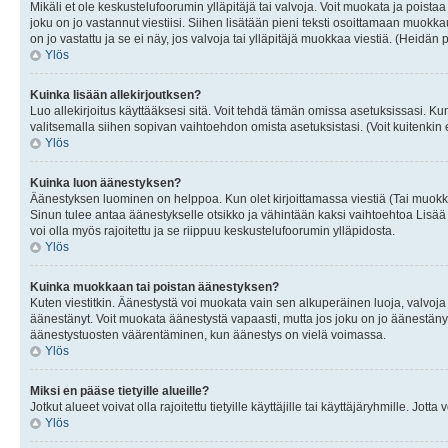
Mikäli et ole keskustelufoorumin ylläpitäjä tai valvoja. Voit muokata ja poista
joku on jo vastannut viestiisi. Siihen lisätään pieni teksti osoittamaan mu
on jo vastattu ja se ei näy, jos valvoja tai ylläpitäjä muokkaa viestiä. (Heidän 
Ylös
Kuinka lisään allekirjoutksen?
Luo allekirjoitus käyttääksesi sitä. Voit tehdä tämän omissa asetuksissasi. Kun 
valitsemalla siihen sopivan vaihtoehdon omista asetuksistasi. (Voit kuitenkin es
Ylös
Kuinka luon äänestyksen?
Äänestyksen luominen on helppoa. Kun olet kirjoittamassa viestiä (Tai muokk
Sinun tulee antaa äänestykselle otsikko ja vähintään kaksi vaihtoehtoa Lisää k
voi olla myös rajoitettu ja se riippuu keskustelufoorumin ylläpidosta.
Ylös
Kuinka muokkaan tai poistan äänestyksen?
Kuten viestitkin. Äänestystä voi muokata vain sen alkuperäinen luoja, valvoja
äänestänyt. Voit muokata äänestystä vapaasti, mutta jos joku on jo äänestänyt
äänestystuosten väärentäminen, kun äänestys on vielä voimassa.
Ylös
Miksi en pääse tietyille alueille?
Jotkut alueet voivat olla rajoitettu tietyille käyttäjille tai käyttäjäryhmille. Jotta
Ylös