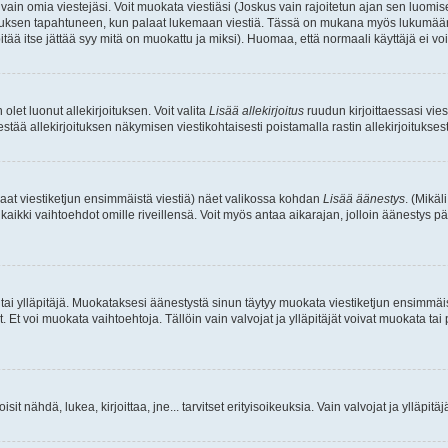
a vain omia viestejäsi. Voit muokata viestiäsi (Joskus vain rajoitetun ajan sen luom
okkauksen tapahtuneen, kun palaat lukemaan viestiä. Tässä on mukana myös lukumäärä
pitää itse jättää syy mitä on muokattu ja miksi). Huomaa, että normaali käyttäjä ei voi 
olet luonut allekirjoituksen. Voit valita
Lisää allekirjoitus
ruudun kirjoittaessasi viest
tää allekirjoituksen näkymisen viestikohtaisesti poistamalla rastin allekirjoituksesta,
aat viestiketjun ensimmäistä viestiä) näet valikossa kohdan
Lisää äänestys
. (Mikäl
aikki vaihtoehdot omille riveillensä. Voit myös antaa aikarajan, jolloin äänestys pä
 tai ylläpitäjä. Muokataksesi äänestystä sinun täytyy muokata viestiketjun ensimmäi
. Et voi muokata vaihtoehtoja. Tällöin vain valvojat ja ylläpitäjät voivat muokata 
 voisit nähdä, lukea, kirjoittaa, jne... tarvitset erityisoikeuksia. Vain valvojat ja ylläpi