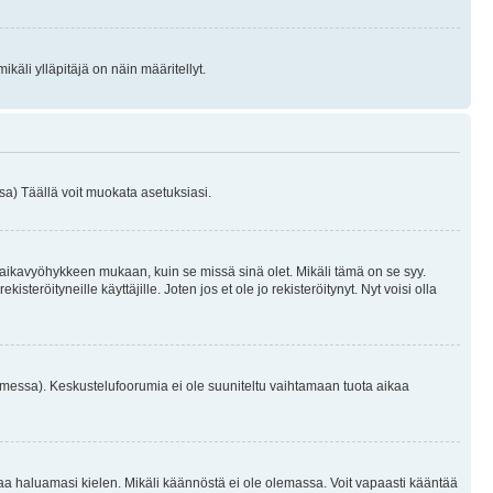
käli ylläpitäjä on näin määritellyt.
a) Täällä voit muokata asetuksiasi.
 aikavyöhykkeen mukaan, kuin se missä sinä olet. Mikäli tämä on se syy.
eröityneille käyttäjille. Joten jos et ole jo rekisteröitynyt. Nyt voisi olla
omessa). Keskustelufoorumia ei ole suuniteltu vaihtamaan tuota aikaa
sentaa haluamasi kielen. Mikäli käännöstä ei ole olemassa. Voit vapaasti kääntää