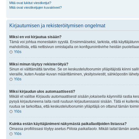
Mitä ovat lukitut viestiketjut?
Mitä ovat viestiketjujen kuvakkeet?
Kirjautumisen ja rekisteröitymisen ongelmat
Miksi en voi kirjautua sisään?
Tämä voi johtua monestakin syystä. Ensimmäiseksi, tarkista, että käyttäjätunnuk
mahdollista, että nettisivun omistajalla on konfigurointivirhe heidän puolellaan
Ylös
Miksi minun täytyy rekisteröityä?
Sinun ei välttämättä tarvitse. Se on keskustelufoorumin ylläpitäjistä kiinni sall
vieraille, kuten Avatar-kuvan määrittäminen, yksityisviestit, sähköpostin lähety
Ylös
Miksi kirjaudun ulos automaattisesti?
Mikäli et valitse
Kirjaudu automaattisesti sisään jokaisella käynnillä
rastia kes
pysyä kirjautuneena laita rasti ruutuun kirjautuessassi sisään. Tätä ei kuitenka
ruutua se tarkoittaa, että keskustelufoorumin ylläpitäjä on ottanut tämän toim
Ylös
Kuinka estän käyttäjänimeni näkymästä paikallaolijoiden listassa?
Omassa profiilissasi löytyy asetus
Piilota paikallaolo
. Mikäli laitat tämän as
Ylös