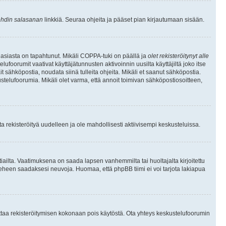
hdin salasanan
linkkiä. Seuraa ohjeita ja pääset pian kirjautumaan sisään.
 asiasta on tapahtunut. Mikäli COPPA-tuki on päällä ja
olet rekisteröitynyt alle
ufoorumit vaativat käyttäjätunnusten aktivoinnin uusilta käyttäjiltä joko itse
ait sähköpostia, noudata siinä tulleita ohjeita. Mikäli et saanut sähköpostia.
telufoorumia. Mikäli olet varma, että annoit toimivan sähköpostiosoitteen,
 rekisteröityä uudelleen ja ole mahdollisesti aktiivisempi keskusteluissa.
tiailta. Vaatimuksena on saada lapsen vanhemmilta tai huoltajalta kirjoitettu
ieheen saadaksesi neuvoja. Huomaa, että phpBB tiimi ei voi tarjota lakiapua
 ottaa rekisteröitymisen kokonaan pois käytöstä. Ota yhteys keskustelufoorumin