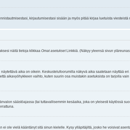
istautmisestasi, kirjautumisestasi sisään ja myös pitää kirjaa luetuista viesteistä mi
aksesi näitä tietoja klikkaa
Omat asetukset
Linkkiä. (Näkyy yleensä sivun yläreunass
 näytettävä aika on oikein. Keskustelufoorumilla näkyvä aika saatetaan näyttää eri
aikavyöhykkeen vaihto, kuten suurin osa muistakin asetuksista on tarjolla vain rekist
änvalon säästöajassa (tai tuttavallisemmin kesäaika, joka on yleisesti käytössä su
errattuna.
an ei ole vielä kääntänyt sitä sinun kielelle. Kysy ylläpitäjiltä, josko he voisivat a