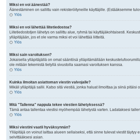
Miksi en voi äänestää?
Äänestäminen on sallittu vain rekisteröityneille käyttäjille. (Estääksemme tulos
Ylös
Miksi en voi lähettää liitetiedostoa?
Liitetiedostotjen lähetys on sallittu alue, ryhmä tai käyttäjäkohtaisesti. Keskus
ylläpitäjään, jos et ole varma miksi et voi lähettää liitteitä.
Ylös
Miksi sain varoituksen?
Jokaisella ylläpitäjällä on omat sääntösä ylläpitämällään keskustelufoorumilla
ole mitään tekemistä tietyllä sivustolla saamasi varoituksen kanssa.
Ylös
Kuinka ilmoitan asiattoman viestin valvojalle?
Mikäli ylläpitäjä sallii. Katso sitä viestiä, jonka haluat ilmoittaa ja siinä pitä
Ylös
Mitä "Tallenna" nappula tekee viestien lähetyksessä?
Tämä antaa tallentaa viestisi myöhempää lähetystä varten. Ladataksesi tallenn
Ylös
Miksi viestini vaatii hyväksynnän?
Ylläpitäjä on voinut laittaa alueen sellaiseksi, että sinne tulevat viestit täyty
selvittääksesi asian.