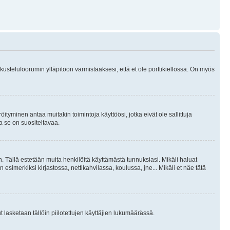
skustelufoorumin ylläpitoon varmistaaksesi, että et ole porttikiellossa. On myös
öityminen antaa muitakin toimintoja käyttöösi, jotka eivät ole sallittuja
ja se on suositeltavaa.
. Tällä estetään muita henkilöitä käyttämästä tunnuksiasi. Mikäli haluat
 esimerkiksi kirjastossa, nettikahvilassa, koulussa, jne... Mikäli et näe tätä
inut lasketaan tällöin piilotettujen käyttäjien lukumäärässä.