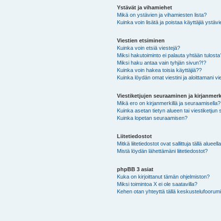
Ystävät ja vihamiehet
Mikä on ystävien ja vihamiesten lista?
Kuinka voin lisätä ja poistaa käyttäjiä ystävi
Viestien etsiminen
Kuinka voin etsiä viestejä?
Miksi hakutoiminto ei palauta yhtään tulosta
Miksi haku antaa vain tyhjän sivun?!?
Kuinka voin hakea toisia käyttäjiä??
Kuinka löydän omat viestini ja aloittamani vie
Viestiketjujen seuraaminen ja kirjanmerk
Mikä ero on kirjanmerkillä ja seuraamisella?
Kuinka asetan tietyn alueen tai viestiketjun
Kuinka lopetan seuraamisen?
Liitetiedostot
Mitkä liitetiedostot ovat sallittuja tällä alueell
Mistä löydän lähettämäni liitetiedostot?
phpBB 3 asiat
Kuka on kirjoittanut tämän ohjelmiston?
Miksi toimintoa X ei ole saatavilla?
Kehen otan yhteyttä tällä keskustelufoorumilla