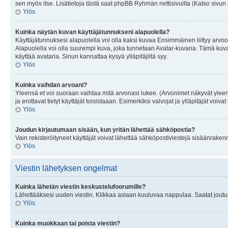
sen myös itse. Lisätietoja tästä saat phpBB Ryhmän nettisivuilta (Katso sivun 
Ylös
Kuinka näytän kuvan käyttäjätunnukseni alapuolella?
Käyttäjätunnuksesi alapuolella voi olla kaksi kuvaa Ensimmäinen liittyy arvoosi
Alapuolella voi olla suurempi kuva, joka tunnetaan Avatar-kuvana. Tämä kuva o
käyttää avataria. Sinun kannattaa kysyä ylläpitäjiltä syy.
Ylös
Kuinka vaihdan arvoani?
Yleensä et voi suoraan vaihtaa mitä arvonasi lukee. (Arvonimet näkyvät yleen
ja erottavat tietyt käyttäjät toisistaaan. Esimerkiksi valvojat ja ylläpitäjät v
Ylös
Joudun kirjautumaan sisään, kun yritän lähettää sähköpostia?
Vain rekisteröityneet käyttäjät voivat lähettää sähköpostiviestejä sisäänraken
Ylös
Viestin lähetyksen ongelmat
Kuinka lähetän viestin keskustelufoorumille?
Lähettääksesi uuden viestin. Klikkaa asiaan kuuluvaa nappulaa. Saatat joutua k
Ylös
Kuinka muokkaan tai poista viestin?