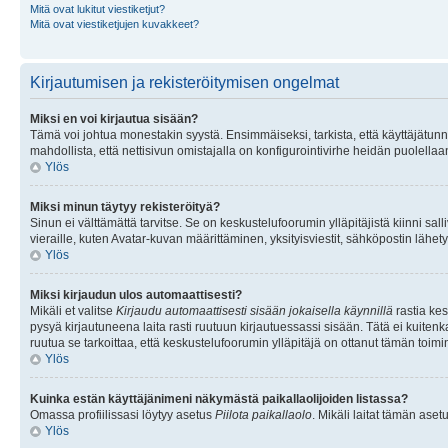
Mitä ovat lukitut viestiketjut?
Mitä ovat viestiketjujen kuvakkeet?
Kirjautumisen ja rekisteröitymisen ongelmat
Miksi en voi kirjautua sisään?
Tämä voi johtua monestakin syystä. Ensimmäiseksi, tarkista, että käyttäjätunnuk
mahdollista, että nettisivun omistajalla on konfigurointivirhe heidän puolellaan
Ylös
Miksi minun täytyy rekisteröityä?
Sinun ei välttämättä tarvitse. Se on keskustelufoorumin ylläpitäjistä kiinni sall
vieraille, kuten Avatar-kuvan määrittäminen, yksityisviestit, sähköpostin lähety
Ylös
Miksi kirjaudun ulos automaattisesti?
Mikäli et valitse
Kirjaudu automaattisesti sisään jokaisella käynnillä
rastia kes
pysyä kirjautuneena laita rasti ruutuun kirjautuessassi sisään. Tätä ei kuitenka
ruutua se tarkoittaa, että keskustelufoorumin ylläpitäjä on ottanut tämän toim
Ylös
Kuinka estän käyttäjänimeni näkymästä paikallaolijoiden listassa?
Omassa profiilissasi löytyy asetus
Piilota paikallaolo
. Mikäli laitat tämän as
Ylös