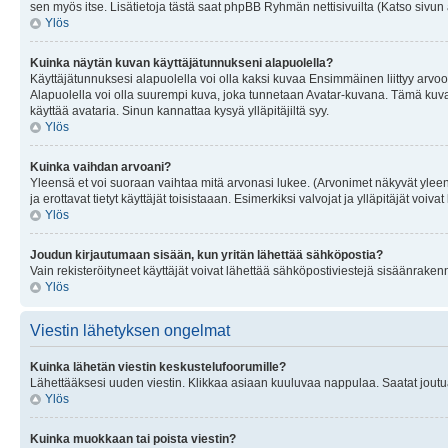
sen myös itse. Lisätietoja tästä saat phpBB Ryhmän nettisivuilta (Katso sivun 
Ylös
Kuinka näytän kuvan käyttäjätunnukseni alapuolella?
Käyttäjätunnuksesi alapuolella voi olla kaksi kuvaa Ensimmäinen liittyy arvoosi
Alapuolella voi olla suurempi kuva, joka tunnetaan Avatar-kuvana. Tämä kuva o
käyttää avataria. Sinun kannattaa kysyä ylläpitäjiltä syy.
Ylös
Kuinka vaihdan arvoani?
Yleensä et voi suoraan vaihtaa mitä arvonasi lukee. (Arvonimet näkyvät yleen
ja erottavat tietyt käyttäjät toisistaaan. Esimerkiksi valvojat ja ylläpitäjät v
Ylös
Joudun kirjautumaan sisään, kun yritän lähettää sähköpostia?
Vain rekisteröityneet käyttäjät voivat lähettää sähköpostiviestejä sisäänraken
Ylös
Viestin lähetyksen ongelmat
Kuinka lähetän viestin keskustelufoorumille?
Lähettääksesi uuden viestin. Klikkaa asiaan kuuluvaa nappulaa. Saatat joutua k
Ylös
Kuinka muokkaan tai poista viestin?