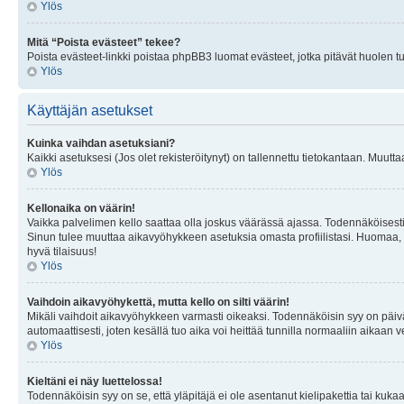
Ylös
Mitä “Poista evästeet” tekee?
Poista evästeet-linkki poistaa phpBB3 luomat evästeet, jotka pitävät huolen tunn
Ylös
Käyttäjän asetukset
Kuinka vaihdan asetuksiani?
Kaikki asetuksesi (Jos olet rekisteröitynyt) on tallennettu tietokantaan. Muutta
Ylös
Kellonaika on väärin!
Vaikka palvelimen kello saattaa olla joskus väärässä ajassa. Todennäköisesti
Sinun tulee muuttaa aikavyöhykkeen asetuksia omasta profiilistasi. Huomaa, että 
hyvä tilaisuus!
Ylös
Vaihdoin aikavyöhykettä, mutta kello on silti väärin!
Mikäli vaihdoit aikavyöhykkeen varmasti oikeaksi. Todennäköisin syy on päiv
automaattisesti, joten kesällä tuo aika voi heittää tunnilla normaaliin aikaan v
Ylös
Kieltäni ei näy luettelossa!
Todennäköisin syy on se, että yläpitäjä ei ole asentanut kielipakettia tai kuka