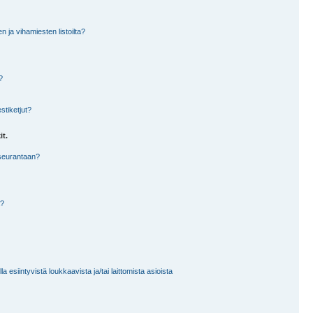
en ja vihamiesten listoilta?
?
stiketjut?
it.
 seurantaan?
a?
 esiintyvistä loukkaavista ja/tai laittomista asioista