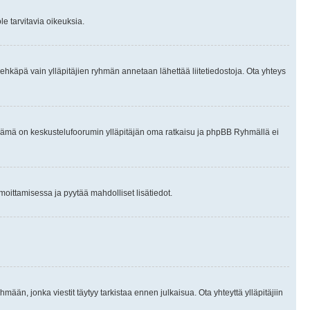
le tarvitavia oikeuksia.
tai ehkäpä vain ylläpitäjien ryhmän annetaan lähettää liitetiedostoja. Ota yhteys
en. Tämä on keskustelufoorumin ylläpitäjän oma ratkaisu ja phpBB Ryhmällä ei
ilmoittamisessa ja pyytää mahdolliset lisätiedot.
hmään, jonka viestit täytyy tarkistaa ennen julkaisua. Ota yhteyttä ylläpitäjiin