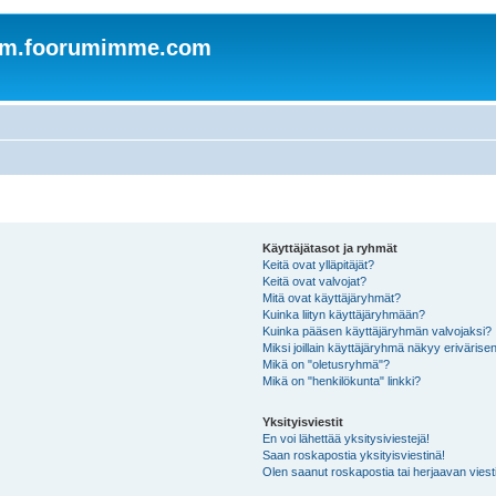
om.foorumimme.com
Käyttäjätasot ja ryhmät
Keitä ovat ylläpitäjät?
Keitä ovat valvojat?
Mitä ovat käyttäjäryhmät?
Kuinka liityn käyttäjäryhmään?
Kuinka pääsen käyttäjäryhmän valvojaksi?
Miksi joillain käyttäjäryhmä näkyy erivärise
Mikä on "oletusryhmä"?
Mikä on "henkilökunta" linkki?
Yksityisviestit
En voi lähettää yksitysiviestejä!
Saan roskapostia yksityisviestinä!
Olen saanut roskapostia tai herjaavan viesti