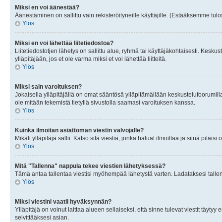
Miksi en voi äänestää?
Äänestäminen on sallittu vain rekisteröityneille käyttäjille. (Estääksemme tulos
Ylös
Miksi en voi lähettää liitetiedostoa?
Liitetiedostotjen lähetys on sallittu alue, ryhmä tai käyttäjäkohtaisesti. Keskus
ylläpitäjään, jos et ole varma miksi et voi lähettää liitteitä.
Ylös
Miksi sain varoituksen?
Jokaisella ylläpitäjällä on omat sääntösä ylläpitämällään keskustelufoorumilla
ole mitään tekemistä tietyllä sivustolla saamasi varoituksen kanssa.
Ylös
Kuinka ilmoitan asiattoman viestin valvojalle?
Mikäli ylläpitäjä sallii. Katso sitä viestiä, jonka haluat ilmoittaa ja siinä pitä
Ylös
Mitä "Tallenna" nappula tekee viestien lähetyksessä?
Tämä antaa tallentaa viestisi myöhempää lähetystä varten. Ladataksesi tallenn
Ylös
Miksi viestini vaatii hyväksynnän?
Ylläpitäjä on voinut laittaa alueen sellaiseksi, että sinne tulevat viestit täyty
selvittääksesi asian.