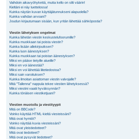
Vaihdoin aikavyöhykettä, mutta kello on silti väärin!
Kieltäni ei näy luettelossa!
Kuinka näytän kuvan käyttäjätunnukseni alapuolella?
Kuinka vaihdan arvoani?
Joudun kirjautumaan sisään, kun yritän lähettää sähköpostia?
Viestin lähetyksen ongelmat
Kuinka lähetän viestin keskustelufoorumille?
Kuinka muokkaan tai poista viestin?
Kuinka lisään allekirjoutksen?
Kuinka luon äänestyksen?
Kuinka muokkaan tai poistan äänestyksen?
Miksi en pääse tietyille alueille?
Miksi en voi äänestää?
Miksi en voi lähettää liitetiedostoa?
Miksi sain varoituksen?
Kuinka ilmoitan asiattoman viestin valvojalle?
Mitä "Tallenna" nappula tekee viestien lähetyksessä?
Miksi viestini vaatii hyväksynnän?
Kuinka tönäisen viestiketjuani?
Viestien muotoilu ja viestityypit
Mitä on BBCode?
Voinko käyttää HTML-kieltä viesteissäni?
Mitä ovat hymiöt?
Voinko näyttää kuvia viesteissäni?
Mitä ovat yleistiedotteet?
Mitä ovat tiedotteet?
Mitä ovat pysyvät tiedotteet?