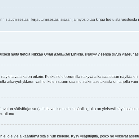
istautmisestasi, kirjautumisestasi sisään ja myös pitää kirjaa luetuista viesteistä mi
aksesi näitä tietoja klikkaa
Omat asetukset
Linkkiä. (Näkyy yleensä sivun yläreunass
 näytettävä aika on oikein. Keskustelufoorumilla näkyvä aika saatetaan näyttää eri
aikavyöhykkeen vaihto, kuten suurin osa muistakin asetuksista on tarjolla vain rekist
änvalon säästöajassa (tai tuttavallisemmin kesäaika, joka on yleisesti käytössä su
errattuna.
an ei ole vielä kääntänyt sitä sinun kielelle. Kysy ylläpitäjiltä, josko he voisivat a