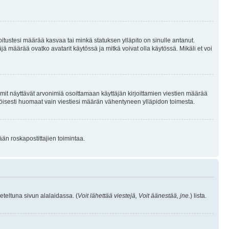
joitustesi määrää kasvaa tai minkä statuksen ylläpito on sinulle antanut.
 määrää ovatko avatarit käytössä ja mitkä voivat olla käytössä. Mikäli et voi
mit näyttävät arvonimiä osoittamaan käyttäjän kirjoittamien viestien määrää
ennäköisesti huomaat vain viestiesi määrän vähentyneen ylläpidon toimesta.
ään roskapostittajien toimintaa.
eteltuna sivun alalaidassa. (
Voit lähettää viestejä, Voit äänestää, jne.
) lista.