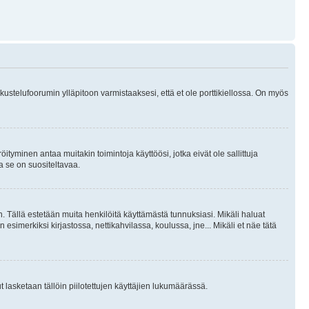
skustelufoorumin ylläpitoon varmistaaksesi, että et ole porttikiellossa. On myös
öityminen antaa muitakin toimintoja käyttöösi, jotka eivät ole sallittuja
ja se on suositeltavaa.
. Tällä estetään muita henkilöitä käyttämästä tunnuksiasi. Mikäli haluat
 esimerkiksi kirjastossa, nettikahvilassa, koulussa, jne... Mikäli et näe tätä
inut lasketaan tällöin piilotettujen käyttäjien lukumäärässä.