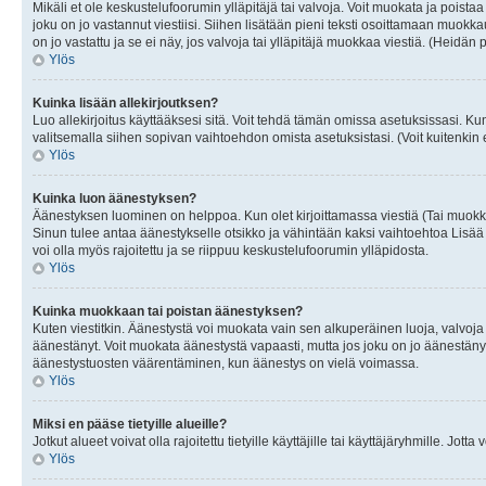
Mikäli et ole keskustelufoorumin ylläpitäjä tai valvoja. Voit muokata ja poista
joku on jo vastannut viestiisi. Siihen lisätään pieni teksti osoittamaan mu
on jo vastattu ja se ei näy, jos valvoja tai ylläpitäjä muokkaa viestiä. (Heidän 
Ylös
Kuinka lisään allekirjoutksen?
Luo allekirjoitus käyttääksesi sitä. Voit tehdä tämän omissa asetuksissasi. Kun 
valitsemalla siihen sopivan vaihtoehdon omista asetuksistasi. (Voit kuitenkin es
Ylös
Kuinka luon äänestyksen?
Äänestyksen luominen on helppoa. Kun olet kirjoittamassa viestiä (Tai muokk
Sinun tulee antaa äänestykselle otsikko ja vähintään kaksi vaihtoehtoa Lisää k
voi olla myös rajoitettu ja se riippuu keskustelufoorumin ylläpidosta.
Ylös
Kuinka muokkaan tai poistan äänestyksen?
Kuten viestitkin. Äänestystä voi muokata vain sen alkuperäinen luoja, valvoja
äänestänyt. Voit muokata äänestystä vapaasti, mutta jos joku on jo äänestänyt
äänestystuosten väärentäminen, kun äänestys on vielä voimassa.
Ylös
Miksi en pääse tietyille alueille?
Jotkut alueet voivat olla rajoitettu tietyille käyttäjille tai käyttäjäryhmille. Jotta
Ylös