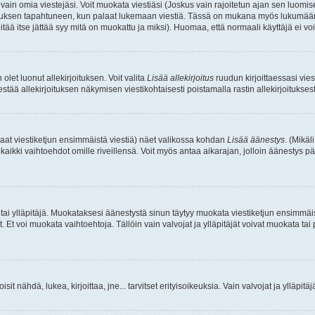
a vain omia viestejäsi. Voit muokata viestiäsi (Joskus vain rajoitetun ajan sen luom
okkauksen tapahtuneen, kun palaat lukemaan viestiä. Tässä on mukana myös lukumäärä
pitää itse jättää syy mitä on muokattu ja miksi). Huomaa, että normaali käyttäjä ei voi 
olet luonut allekirjoituksen. Voit valita
Lisää allekirjoitus
ruudun kirjoittaessasi viest
tää allekirjoituksen näkymisen viestikohtaisesti poistamalla rastin allekirjoituksesta,
aat viestiketjun ensimmäistä viestiä) näet valikossa kohdan
Lisää äänestys
. (Mikäl
aikki vaihtoehdot omille riveillensä. Voit myös antaa aikarajan, jolloin äänestys pä
 tai ylläpitäjä. Muokataksesi äänestystä sinun täytyy muokata viestiketjun ensimmäi
. Et voi muokata vaihtoehtoja. Tällöin vain valvojat ja ylläpitäjät voivat muokata 
 voisit nähdä, lukea, kirjoittaa, jne... tarvitset erityisoikeuksia. Vain valvojat ja ylläpi