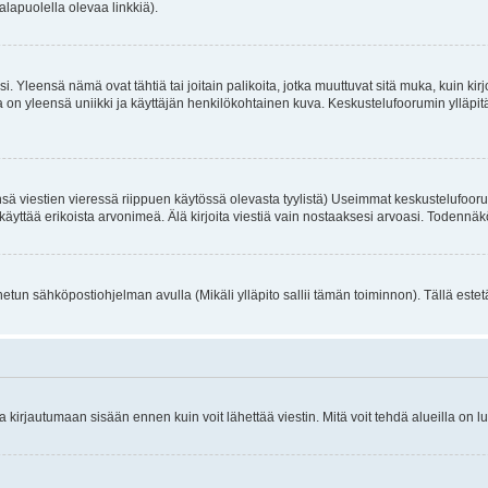
alapuolella olevaa linkkiä).
. Yleensä nämä ovat tähtiä tai joitain palikoita, jotka muuttuvat sitä muka, kuin kir
n yleensä uniikki ja käyttäjän henkilökohtainen kuva. Keskustelufoorumin ylläpitäjä
sä viestien vieressä riippuen käytössä olevasta tyylistä) Useimmat keskustelufooru
oivat käyttää erikoista arvonimeä. Älä kirjoita viestiä vain nostaaksesi arvoasi. Tod
netun sähköpostiohjelman avulla (Mikäli ylläpito sallii tämän toiminnon). Tällä estet
irjautumaan sisään ennen kuin voit lähettää viestin. Mitä voit tehdä alueilla on lu