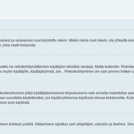
sesi ja salasanasi ovat kirjoitettu oikein. Mikäli nämä ovat oikein, ota yhteyttä ke
, joka vaatii korjausta.
ivatko he rekisteröitymättömien käyttäjien lähettää viestejä. Mutta kuitenkin. Rekister
s muille käyttäjille, käyttäjäryhmät, jne... Rekisteröityminen vie vain pienen hetken 
kustelufoorumi pitää käyttäjätunnuksesi kirjautuneena vain ennalta määritellyn ajan
an suositella käytettäväksi, jos käytät julkisessa käytössä olevaa tietokonetta. Kuten
innon pois käytöstä.
etuksen kohtaan
päällä
. Näkymisesi rajoittuu vain ylläpitäjiin, valvojiin ja itsellesi. S