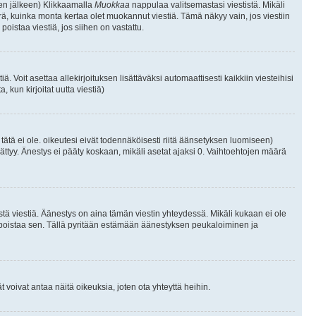
isen jälkeen) Klikkaamalla
Muokkaa
nappulaa valitsemastasi viestistä. Mikäli
, kuinka monta kertaa olet muokannut viestiä. Tämä näkyy vain, jos viestiin
poistaa viestiä, jos siihen on vastattu.
iä. Voit asettaa allekirjoituksen lisättäväksi automaattisesti kaikkiin viesteihisi
 kun kirjoitat uutta viestiä)
i tätä ei ole. oikeutesi eivät todennäköisesti riitä äänsetyksen luomiseen)
ättyy. Änestys ei pääty koskaan, mikäli asetat ajaksi 0. Vaihtoehtojen määrä
stä viestiä. Äänestys on aina tämän viestin yhteydessä. Mikäli kukaan ei ole
tai poistaa sen. Tällä pyritään estämään äänestyksen peukaloiminen ja
täjät voivat antaa näitä oikeuksia, joten ota yhteyttä heihin.