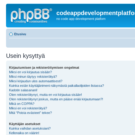
codeappdevelopmentplatf
no code app development platfom
Etusivu
Usein kysyttyä
Kirjautumisen ja rekisteröitymisen ongelmat
Miksi en voi kirjautua sisään?
Miksi minun täytyy rekisteröityä?
Miksi kirjaudun ulos automaattisesti?
Kuinka estän käyttäjänimeni näkymästä paikallaolijoiden listassa?
Kadotin salasanani!
Olen rekisteröitynyt, mutta en voi kirjautua sisään!
Olen rekisteröitynyt joskus, mutta en pääse enää kirjautumaan?!
Mikä on COPPA?
Miksi en voi rekisteröityä?
Mitä “Poista evästeet” tekee?
Käyttäjän asetukset
Kuinka vaihdan asetuksiani?
Kellonaika on väärin!