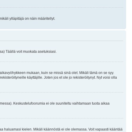
käli ylläpitäjä on näin määritellyt.
a) Täällä voit muokata asetuksiasi.
 aikavyöhykkeen mukaan, kuin se missä sinä olet. Mikäli tämä on se syy.
eröityneille käyttäjille. Joten jos et ole jo rekisteröitynyt. Nyt voisi olla
omessa). Keskustelufoorumia ei ole suuniteltu vaihtamaan tuota aikaa
sentaa haluamasi kielen. Mikäli käännöstä ei ole olemassa. Voit vapaasti kääntää