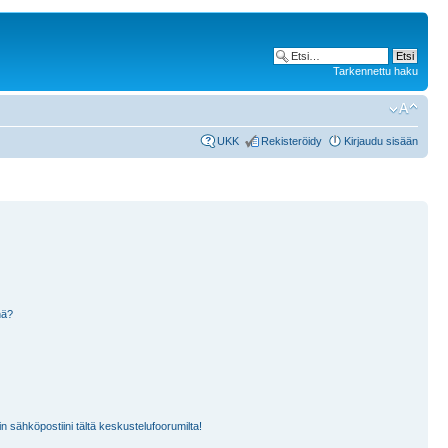
Tarkennettu haku
UKK
Rekisteröidy
Kirjaudu sisään
nä?
n sähköpostiini tältä keskustelufoorumilta!