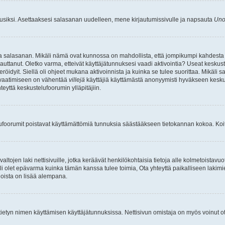
uusiksi. Asettaaksesi salasanan uudelleen, mene kirjautumissivulle ja napsauta
Uno
n ja salasanan. Mikäli nämä ovat kunnossa on mahdollista, että jompikumpi kahdesta
auttanut. Oletko varma, etteivät käyttäjätunnuksesi vaadi aktivointia? Useat keskustel
röidyit. Siellä oli ohjeet mukana aktivoinnista ja kuinka se tulee suorittaa. Mikäli s
n vaatimiseen on vähentää
villejä
käyttäjiä käyttämästä anonyymisti hyväkseen keskus
teyttä keskustelufoorumin ylläpitäjiin.
elufoorumit poistavat käyttämättömiä tunnuksia säästääkseen tietokannan kokoa. Koita
tojen laki nettisivuille, jotka keräävät henkilökohtaisia tietoja alle kolmetoistavuo
li olet epävarma kuinka tämän kanssa tulee toimia, Ota yhteyttä paikalliseen lakim
 joista on lisää alempana.
nyt tietyn nimen käyttämisen käyttäjätunnuksissa. Nettisivun omistaja on myös voinut