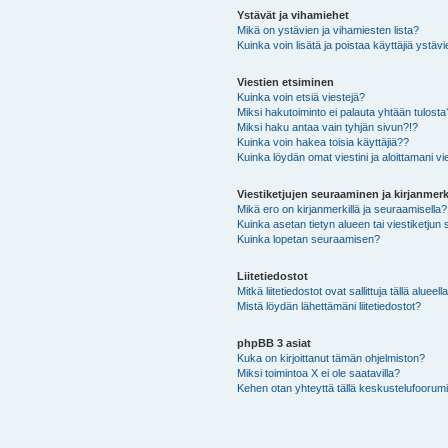
Ystävät ja vihamiehet
Mikä on ystävien ja vihamiesten lista?
Kuinka voin lisätä ja poistaa käyttäjiä ystävi
Viestien etsiminen
Kuinka voin etsiä viestejä?
Miksi hakutoiminto ei palauta yhtään tulosta
Miksi haku antaa vain tyhjän sivun?!?
Kuinka voin hakea toisia käyttäjiä??
Kuinka löydän omat viestini ja aloittamani vie
Viestiketjujen seuraaminen ja kirjanmerk
Mikä ero on kirjanmerkillä ja seuraamisella?
Kuinka asetan tietyn alueen tai viestiketjun
Kuinka lopetan seuraamisen?
Liitetiedostot
Mitkä liitetiedostot ovat sallittuja tällä alueell
Mistä löydän lähettämäni liitetiedostot?
phpBB 3 asiat
Kuka on kirjoittanut tämän ohjelmiston?
Miksi toimintoa X ei ole saatavilla?
Kehen otan yhteyttä tällä keskustelufoorumilla