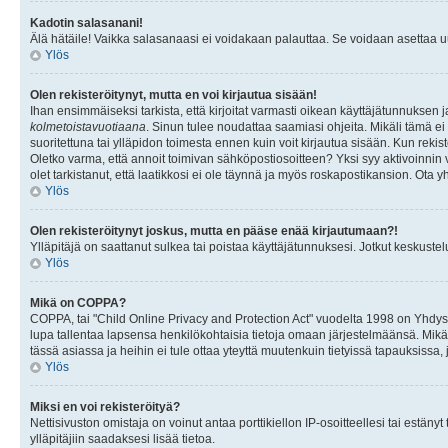
Kadotin salasanani!
Älä hätäile! Vaikka salasanaasi ei voidakaan palauttaa. Se voidaan asettaa 
Ylös
Olen rekisteröitynyt, mutta en voi kirjautua sisään!
Ihan ensimmäiseksi tarkista, että kirjoitat varmasti oikean käyttäjätunnukse
kolmetoistavuotiaana
. Sinun tulee noudattaa saamiasi ohjeita. Mikäli tämä ei 
suoritettuna tai ylläpidon toimesta ennen kuin voit kirjautua sisään. Kun rekiste
Oletko varma, että annoit toimivan sähköpostiosoitteen? Yksi syy aktivoinni
olet tarkistanut, että laatikkosi ei ole täynnä ja myös roskapostikansion. Ota yh
Ylös
Olen rekisteröitynyt joskus, mutta en pääse enää kirjautumaan?!
Ylläpitäjä on saattanut sulkea tai poistaa käyttäjätunnuksesi. Jotkut keskust
Ylös
Mikä on COPPA?
COPPA, tai "Child Online Privacy and Protection Act" vuodelta 1998 on Yhdysval
lupa tallentaa lapsensa henkilökohtaisia tietoja omaan järjestelmäänsä. Mikä
tässä asiassa ja heihin ei tule ottaa yteyttä muutenkuin tietyissä tapauksissa,
Ylös
Miksi en voi rekisteröityä?
Nettisivuston omistaja on voinut antaa porttikiellon IP-osoitteellesi tai estä
ylläpitäjiin saadaksesi lisää tietoa.