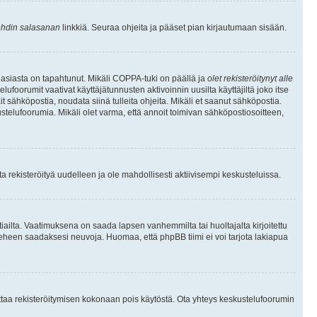
hdin salasanan
linkkiä. Seuraa ohjeita ja pääset pian kirjautumaan sisään.
 asiasta on tapahtunut. Mikäli COPPA-tuki on päällä ja
olet rekisteröitynyt alle
ufoorumit vaativat käyttäjätunnusten aktivoinnin uusilta käyttäjiltä joko itse
ait sähköpostia, noudata siinä tulleita ohjeita. Mikäli et saanut sähköpostia.
telufoorumia. Mikäli olet varma, että annoit toimivan sähköpostiosoitteen,
 rekisteröityä uudelleen ja ole mahdollisesti aktiivisempi keskusteluissa.
tiailta. Vaatimuksena on saada lapsen vanhemmilta tai huoltajalta kirjoitettu
ieheen saadaksesi neuvoja. Huomaa, että phpBB tiimi ei voi tarjota lakiapua
 ottaa rekisteröitymisen kokonaan pois käytöstä. Ota yhteys keskustelufoorumin