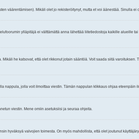
ten väärentämisen). Mikäli olet jo rekisteröitynyt, mutta et voi äänestää. Sinulla ei o
telufoorumin ylläpitäjä ei välttämättä anna lähettää liitetiedostoja kaikille alueille 
. Mikäli he katsovat, että olet rikkonut jotain sääntöä. Voit saada siitä varoituks
isi olla nappula, jolla voit ilmoittaa viestin. Tämän nappulan klikkaus ohjaa eteenpäin 
etun viestin. Mene omiin asetuksiisi ja seuraa ohjeita.
y ensin hyväksyä valvojien toimesta. On myös mahdollista, että olet joutunut käyttäjäry