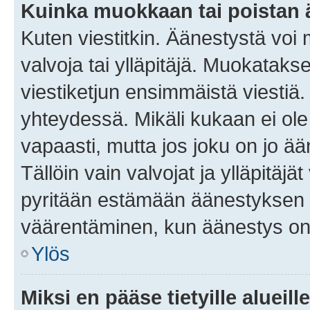
Kuinka muokkaan tai poistan
Kuten viestitkin. Äänestystä voi
valvoja tai ylläpitäjä. Muokatak
viestiketjun ensimmäistä viestiä
yhteydessä. Mikäli kukaan ei ol
vapaasti, mutta jos joku on jo ä
Tällöin vain valvojat ja ylläpitäjä
pyritään estämään äänestyksen 
väärentäminen, kun äänestys on
Ylös
Miksi en pääse tietyille alueill