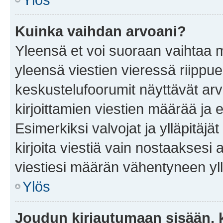
Kuinka vaihdan arvoani?
Yleensä et voi suoraan vaihtaa 
yleensä viestien vieressä riippu
keskustelufoorumit näyttävät ar
kirjoittamien viestien määrää ja er
Esimerkiksi valvojat ja ylläpitäjä
kirjoita viestiä vain nostaakses
viestiesi määrän vähentyneen yl
Ylös
Joudun kirjautumaan sisään, k