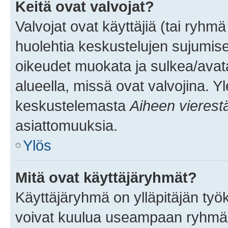
Keitä ovat valvojat?
Valvojat ovat käyttäjiä (tai ryhmä
huolehtia keskustelujen sujumise
oikeudet muokata ja sulkea/avata, 
alueella, missä ovat valvojina. Y
keskustelemasta
Aiheen vierest
asiattomuuksia.
Ylös
Mitä ovat käyttäjäryhmät?
Käyttäjäryhmä on ylläpitäjän työka
voivat kuulua useampaan ryhmään