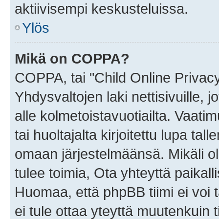
aktiivisempi keskusteluissa.
Ylös
Mikä on COPPA?
COPPA, tai "Child Online Privac
Yhdysvaltojen laki nettisivuille, 
alle kolmetoistavuotiailta. Vaa
tai huoltajalta kirjoitettu lupa ta
omaan järjestelmäänsä. Mikäli 
tulee toimia, Ota yhteyttä paika
Huomaa, että phpBB tiimi ei voi t
ei tule ottaa yteyttä muutenkuin t