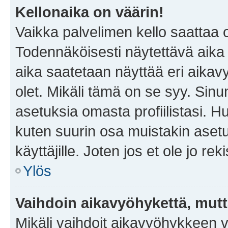
Kellonaika on väärin!
Vaikka palvelimen kello saattaa 
Todennäköisesti näytettävä aika
aika saatetaan näyttää eri aika
olet. Mikäli tämä on se syy. Si
asetuksia omasta profiilistasi. 
kuten suurin osa muistakin asetuks
käyttäjille. Joten jos et ole jo rek
Ylös
Vaihdoin aikavyöhykettä, mutta 
Mikäli vaihdoit aikavyöhykkeen 