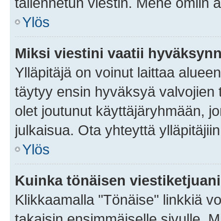
tallennetun viestin. Mene omiin a
Ylös
Miksi viestini vaatii hyväksyn
Ylläpitäjä on voinut laittaa alueen
täytyy ensin hyväksyä valvojien 
olet joutunut käyttäjäryhmään, jo
julkaisua. Ota yhteyttä ylläpitäjii
Ylös
Kuinka tönäisen viestiketjuan
Klikkaamalla "Tönäise" linkkiä voi
takaisin ensimmäiselle sivulle. M