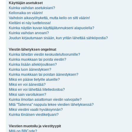
Käyttäjän asetukset
Kuinka vaihdan asetuksiani?
Kellonaika on väärin!
Vaihdoin aikavyöhykettä, mutta kello on silti väärin!
Kieltäni ei näy luettelossa!
Kuinka näytän kuvan käyttäjätunnukseni alapuolella?
Kuinka vaihdan arvoani?
Joudun kirjautumaan sisään, kun yritän lähettää sähköpostia?
Viestin lähetyksen ongelmat
Kuinka lähetän viestin keskustelufoorumille?
Kuinka muokkaan tai poista viestin?
Kuinka lisään allekirjoutksen?
Kuinka luon äänestyksen?
Kuinka muokkaan tai poistan äänestyksen?
Miksi en pääse tietyille alueille?
Miksi en voi äänestää?
Miksi en voi lähettää liitetiedostoa?
Miksi sain varoituksen?
Kuinka ilmoitan asiattoman viestin valvojalle?
Mitä "Tallenna" nappula tekee viestien lähetyksessä?
Miksi viestini vaatii hyväksynnän?
Kuinka tönäisen viestiketjuani?
Viestien muotoilu ja viestityypit
Mitä on BBCode?