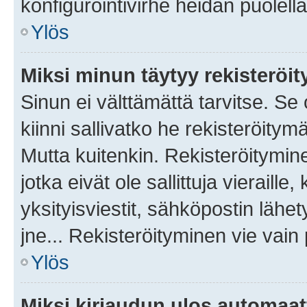
konfigurointivirhe heidän puolella
Ylös
Miksi minun täytyy rekisteröit
Sinun ei välttämättä tarvitse. Se
kiinni sallivatko he rekisteröitym
Mutta kuitenkin. Rekisteröitymine
jotka eivät ole sallittuja vierail
yksityisviestit, sähköpostin lähet
jne... Rekisteröityminen vie vain
Ylös
Miksi kirjaudun ulos automaat