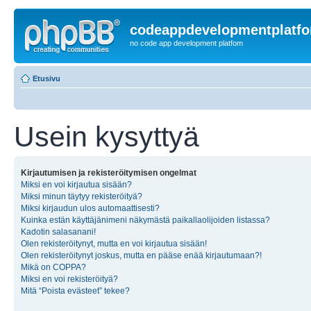
codeappdevelopmentplatf
no code app development platfom
Etusivu
Usein kysyttyä
Kirjautumisen ja rekisteröitymisen ongelmat
Miksi en voi kirjautua sisään?
Miksi minun täytyy rekisteröityä?
Miksi kirjaudun ulos automaattisesti?
Kuinka estän käyttäjänimeni näkymästä paikallaolijoiden listassa?
Kadotin salasanani!
Olen rekisteröitynyt, mutta en voi kirjautua sisään!
Olen rekisteröitynyt joskus, mutta en pääse enää kirjautumaan?!
Mikä on COPPA?
Miksi en voi rekisteröityä?
Mitä “Poista evästeet” tekee?