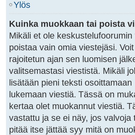
Ylös
Kuinka muokkaan tai poista vi
Mikäli et ole keskustelufoorumin y
poistaa vain omia viestejäsi. Voi
rajoitetun ajan sen luomisen jäl
valitsemastasi viestistä. Mikäli jo
lisätään pieni teksti osoittama
lukemaan viestiä. Tässä on mu
kertaa olet muokannut viestiä. Tä
vastattu ja se ei näy, jos valvoja
pitää itse jättää syy mitä on muo