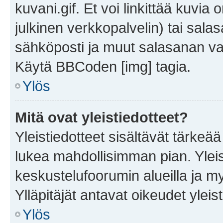
kuvani.gif. Et voi linkittää kuvia 
julkinen verkkopalvelin) tai sala
sähköposti ja muut salasanan vaa
Käytä BBCoden [img] tagia.
Ylös
Mitä ovat yleistiedotteet?
Yleistiedotteet sisältävät tärkeä
lukea mahdollisimman pian. Yleis
keskustelufoorumin alueilla ja m
Ylläpitäjät antavat oikeudet yleis
Ylös