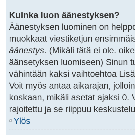
Kuinka luon äänestyksen?
Äänestyksen luominen on helppoa.
muokkaat viestiketjun ensimmäis
äänestys
. (Mikäli tätä ei ole. oik
äänsetyksen luomiseen) Sinun tu
vähintään kaksi vaihtoehtoa Lisää
Voit myös antaa aikarajan, jolloi
koskaan, mikäli asetat ajaksi 0.
rajoitettu ja se riippuu keskustel
Ylös