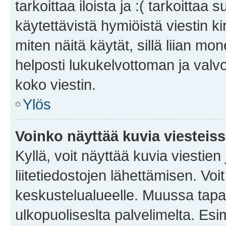
tarkoittaa iloista ja :( tarkoittaa 
käytettävistä hymiöistä viestin k
miten näitä käytät, sillä liian m
helposti lukukelvottoman ja valvo
koko viestin.
Ylös
Voinko näyttää kuvia viesteis
Kyllä, voit näyttää kuvia viestien 
liitetiedostojen lähettämisen. Vo
keskustelualueelle. Muussa tapa
ulkopuoliseslta palvelimelta. Es