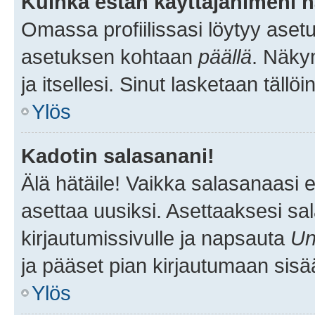
Kuinka estän käyttäjänimeni n
Omassa profiilissasi löytyy aset
asetuksen kohtaan
päällä
. Näkym
ja itsellesi. Sinut lasketaan tällö
Ylös
Kadotin salasanani!
Älä hätäile! Vaikka salasanaasi 
asettaa uusiksi. Asettaaksesi s
kirjautumissivulle ja napsauta
Un
ja pääset pian kirjautumaan sisä
Ylös