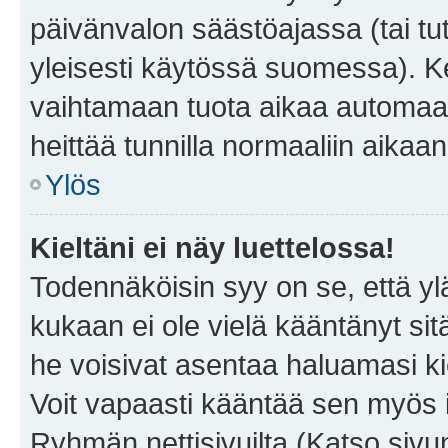
päivänvalon säästöajassa (tai tu
yleisesti käytössä suomessa). Ke
vaihtamaan tuota aikaa automaatti
heittää tunnilla normaaliin aikaan
Ylös
Kieltäni ei näy luettelossa!
Todennäköisin syy on se, että yläp
kukaan ei ole vielä kääntänyt sitä 
he voisivat asentaa haluamasi ki
Voit vapaasti kääntää sen myös i
Ryhmän nettisivuilta (Katso sivun