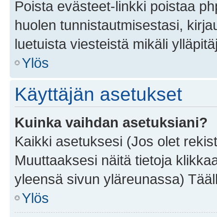
Poista evästeet-linkki poistaa p
huolen tunnistautmisestasi, kirja
luetuista viesteistä mikäli ylläpitä
Ylös
Käyttäjän asetukset
Kuinka vaihdan asetuksiani?
Kaikki asetuksesi (Jos olet rekist
Muuttaaksesi näitä tietoja klikka
yleensä sivun yläreunassa) Tääll
Ylös