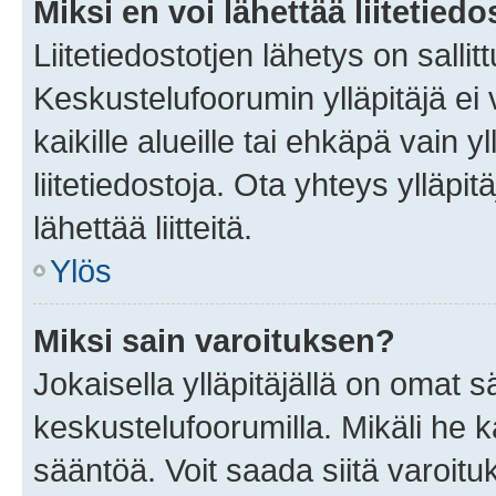
Miksi en voi lähettää liitetied
Liitetiedostotjen lähetys on sallit
Keskustelufoorumin ylläpitäjä ei v
kaikille alueille tai ehkäpä vain 
liitetiedostoja. Ota yhteys ylläpit
lähettää liitteitä.
Ylös
Miksi sain varoituksen?
Jokaisella ylläpitäjällä on omat 
keskustelufoorumilla. Mikäli he ka
sääntöä. Voit saada siitä varoi