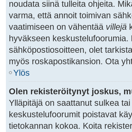
noudata siinä tulleita ohjeita. Mi
varma, että annoit toimivan sähk
vaatimiseen on vähentää
villejä
k
hyväkseen keskustelufoorumia. Mi
sähköpostiosoitteen, olet tarkista
myös roskapostikansion. Ota yhte
Ylös
Olen rekisteröitynyt joskus, 
Ylläpitäjä on saattanut sulkea ta
keskustelufoorumit poistavat k
tietokannan kokoa. Koita rekister