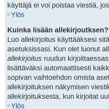
käyttäjä ei voi poistaa viestiä, jo
Ylös
Kuinka lisään allekirjoutksen?
Luo allekirjoitus käyttääksesi si
asetuksissasi. Kun olet luonut all
allekirjoitus
ruudun kirjoittaessasi
lisättäväksi automaattisesti kaikki
sopivan vaihtoehdon omista asetu
allekirjoituksen näkymisen viesti
allekirjoituksesta, kun kirjoitat uu
Ylös