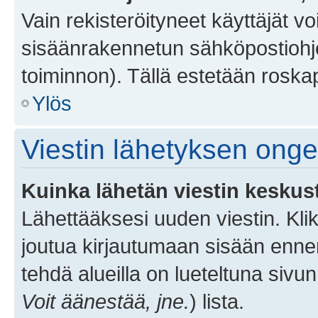
Vain rekisteröityneet käyttäjät v
sisäänrakennetun sähköpostiohjel
toiminnon). Tällä estetään roskap
Ylös
Viestin lähetyksen ong
Kuinka lähetän viestin keskus
Lähettääksesi uuden viestin. Kl
joutua kirjautumaan sisään ennen 
tehdä alueilla on lueteltuna sivun
Voit äänestää, jne.
) lista.