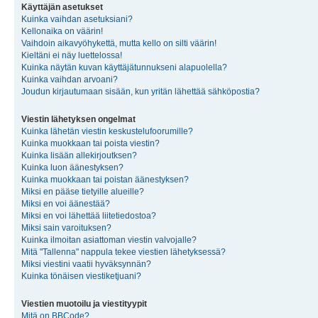
Käyttäjän asetukset
Kuinka vaihdan asetuksiani?
Kellonaika on väärin!
Vaihdoin aikavyöhykettä, mutta kello on silti väärin!
Kieltäni ei näy luettelossa!
Kuinka näytän kuvan käyttäjätunnukseni alapuolella?
Kuinka vaihdan arvoani?
Joudun kirjautumaan sisään, kun yritän lähettää sähköpostia?
Viestin lähetyksen ongelmat
Kuinka lähetän viestin keskustelufoorumille?
Kuinka muokkaan tai poista viestin?
Kuinka lisään allekirjoutksen?
Kuinka luon äänestyksen?
Kuinka muokkaan tai poistan äänestyksen?
Miksi en pääse tietyille alueille?
Miksi en voi äänestää?
Miksi en voi lähettää liitetiedostoa?
Miksi sain varoituksen?
Kuinka ilmoitan asiattoman viestin valvojalle?
Mitä "Tallenna" nappula tekee viestien lähetyksessä?
Miksi viestini vaatii hyväksynnän?
Kuinka tönäisen viestiketjuani?
Viestien muotoilu ja viestityypit
Mitä on BBCode?