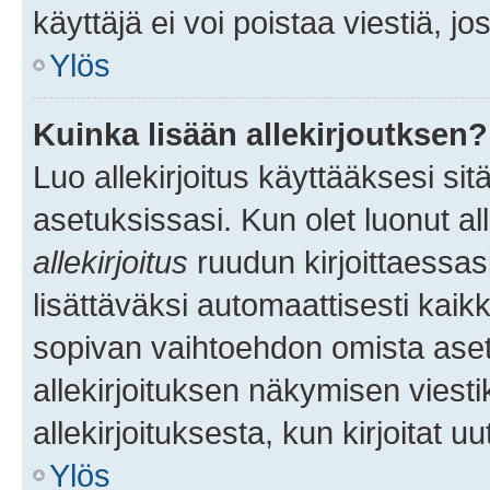
käyttäjä ei voi poistaa viestiä, jo
Ylös
Kuinka lisään allekirjoutksen?
Luo allekirjoitus käyttääksesi si
asetuksissasi. Kun olet luonut all
allekirjoitus
ruudun kirjoittaessasi
lisättäväksi automaattisesti kaikki
sopivan vaihtoehdon omista asetu
allekirjoituksen näkymisen viesti
allekirjoituksesta, kun kirjoitat uu
Ylös