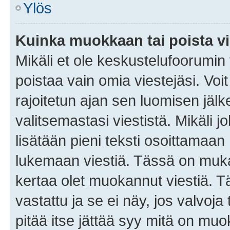
Ylös
Kuinka muokkaan tai poista vi
Mikäli et ole keskustelufoorumin y
poistaa vain omia viestejäsi. Voi
rajoitetun ajan sen luomisen jäl
valitsemastasi viestistä. Mikäli jo
lisätään pieni teksti osoittama
lukemaan viestiä. Tässä on mu
kertaa olet muokannut viestiä. Tä
vastattu ja se ei näy, jos valvoja
pitää itse jättää syy mitä on muo