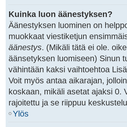
Kuinka luon äänestyksen?
Äänestyksen luominen on helppoa.
muokkaat viestiketjun ensimmäis
äänestys
. (Mikäli tätä ei ole. oik
äänsetyksen luomiseen) Sinun tu
vähintään kaksi vaihtoehtoa Lisää
Voit myös antaa aikarajan, jolloi
koskaan, mikäli asetat ajaksi 0.
rajoitettu ja se riippuu keskustel
Ylös