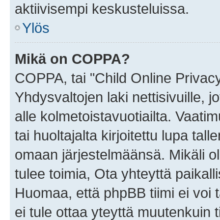
aktiivisempi keskusteluissa.
Ylös
Mikä on COPPA?
COPPA, tai "Child Online Privac
Yhdysvaltojen laki nettisivuille, 
alle kolmetoistavuotiailta. Vaa
tai huoltajalta kirjoitettu lupa ta
omaan järjestelmäänsä. Mikäli 
tulee toimia, Ota yhteyttä paika
Huomaa, että phpBB tiimi ei voi t
ei tule ottaa yteyttä muutenkuin t