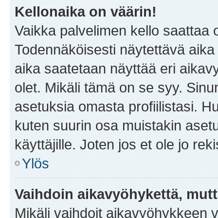
Kellonaika on väärin!
Vaikka palvelimen kello saattaa 
Todennäköisesti näytettävä aika
aika saatetaan näyttää eri aika
olet. Mikäli tämä on se syy. Si
asetuksia omasta profiilistasi. 
kuten suurin osa muistakin asetuks
käyttäjille. Joten jos et ole jo rek
Ylös
Vaihdoin aikavyöhykettä, mutta 
Mikäli vaihdoit aikavyöhykkeen 