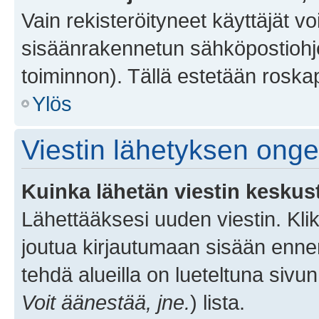
Vain rekisteröityneet käyttäjät v
sisäänrakennetun sähköpostiohjel
toiminnon). Tällä estetään roskap
Ylös
Viestin lähetyksen ong
Kuinka lähetän viestin keskus
Lähettääksesi uuden viestin. Kl
joutua kirjautumaan sisään ennen 
tehdä alueilla on lueteltuna sivun
Voit äänestää, jne.
) lista.