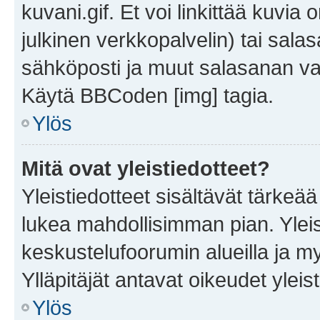
kuvani.gif. Et voi linkittää kuvia 
julkinen verkkopalvelin) tai sala
sähköposti ja muut salasanan vaa
Käytä BBCoden [img] tagia.
Ylös
Mitä ovat yleistiedotteet?
Yleistiedotteet sisältävät tärkeä
lukea mahdollisimman pian. Yleis
keskustelufoorumin alueilla ja m
Ylläpitäjät antavat oikeudet yleis
Ylös