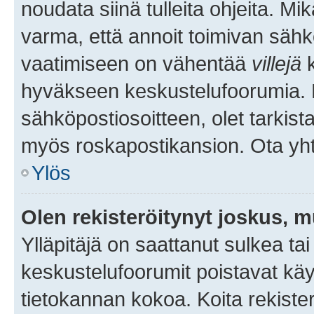
noudata siinä tulleita ohjeita. Mi
varma, että annoit toimivan sähk
vaatimiseen on vähentää
villejä
k
hyväkseen keskustelufoorumia. Mi
sähköpostiosoitteen, olet tarkista
myös roskapostikansion. Ota yhte
Ylös
Olen rekisteröitynyt joskus, 
Ylläpitäjä on saattanut sulkea ta
keskustelufoorumit poistavat k
tietokannan kokoa. Koita rekister