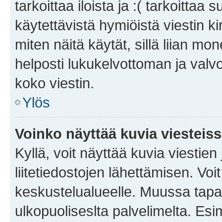
tarkoittaa iloista ja :( tarkoittaa 
käytettävistä hymiöistä viestin k
miten näitä käytät, sillä liian m
helposti lukukelvottoman ja valvo
koko viestin.
Ylös
Voinko näyttää kuvia viesteis
Kyllä, voit näyttää kuvia viestien 
liitetiedostojen lähettämisen. Vo
keskustelualueelle. Muussa tapa
ulkopuoliseslta palvelimelta. Es