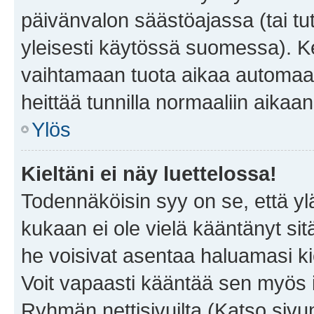
päivänvalon säästöajassa (tai tu
yleisesti käytössä suomessa). Ke
vaihtamaan tuota aikaa automaatti
heittää tunnilla normaaliin aikaan
Ylös
Kieltäni ei näy luettelossa!
Todennäköisin syy on se, että yläp
kukaan ei ole vielä kääntänyt sitä 
he voisivat asentaa haluamasi ki
Voit vapaasti kääntää sen myös i
Ryhmän nettisivuilta (Katso sivun