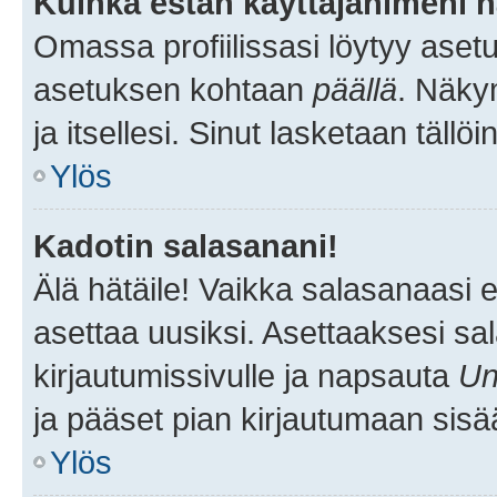
Kuinka estän käyttäjänimeni n
Omassa profiilissasi löytyy aset
asetuksen kohtaan
päällä
. Näkym
ja itsellesi. Sinut lasketaan tällö
Ylös
Kadotin salasanani!
Älä hätäile! Vaikka salasanaasi 
asettaa uusiksi. Asettaaksesi s
kirjautumissivulle ja napsauta
Un
ja pääset pian kirjautumaan sisä
Ylös