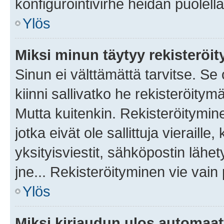
konfigurointivirhe heidän puolella
Ylös
Miksi minun täytyy rekisteröit
Sinun ei välttämättä tarvitse. Se
kiinni sallivatko he rekisteröitym
Mutta kuitenkin. Rekisteröitymine
jotka eivät ole sallittuja vierail
yksityisviestit, sähköpostin lähet
jne... Rekisteröityminen vie vain
Ylös
Miksi kirjaudun ulos automaat