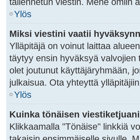
tallennetun viestin. Mene omiin a
Ylös
Miksi viestini vaatii hyväksyn
Ylläpitäjä on voinut laittaa alueen
täytyy ensin hyväksyä valvojien 
olet joutunut käyttäjäryhmään, jo
julkaisua. Ota yhteyttä ylläpitäjii
Ylös
Kuinka tönäisen viestiketjuan
Klikkaamalla "Tönäise" linkkiä voi
takaisin ensimmäiselle sivulle. M