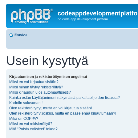
codeappdevelopmentplatf
no code app development platfom
Etusivu
Usein kysyttyä
Kirjautumisen ja rekisteröitymisen ongelmat
Miksi en voi kirjautua sisään?
Miksi minun täytyy rekisteröityä?
Miksi kirjaudun ulos automaattisesti?
Kuinka estän käyttäjänimeni näkymästä paikallaolijoiden listassa?
Kadotin salasanani!
Olen rekisteröitynyt, mutta en voi kirjautua sisään!
Olen rekisteröitynyt joskus, mutta en pääse enää kirjautumaan?!
Mikä on COPPA?
Miksi en voi rekisteröityä?
Mitä “Poista evästeet” tekee?