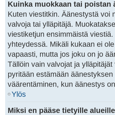
Kuinka muokkaan tai poistan
Kuten viestitkin. Äänestystä voi
valvoja tai ylläpitäjä. Muokatak
viestiketjun ensimmäistä viestiä
yhteydessä. Mikäli kukaan ei ol
vapaasti, mutta jos joku on jo ä
Tällöin vain valvojat ja ylläpitäjä
pyritään estämään äänestyksen 
väärentäminen, kun äänestys on
Ylös
Miksi en pääse tietyille alueill