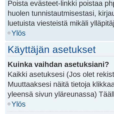
Poista evästeet-linkki poistaa p
huolen tunnistautmisestasi, kirja
luetuista viesteistä mikäli ylläpitä
Ylös
Käyttäjän asetukset
Kuinka vaihdan asetuksiani?
Kaikki asetuksesi (Jos olet rekist
Muuttaaksesi näitä tietoja klikka
yleensä sivun yläreunassa) Tääll
Ylös