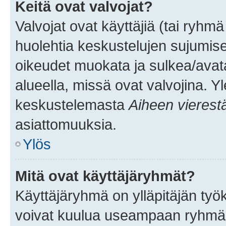
Keitä ovat valvojat?
Valvojat ovat käyttäjiä (tai ryhmä
huolehtia keskustelujen sujumise
oikeudet muokata ja sulkea/avata, 
alueella, missä ovat valvojina. Y
keskustelemasta
Aiheen vierest
asiattomuuksia.
Ylös
Mitä ovat käyttäjäryhmät?
Käyttäjäryhmä on ylläpitäjän työka
voivat kuulua useampaan ryhmään