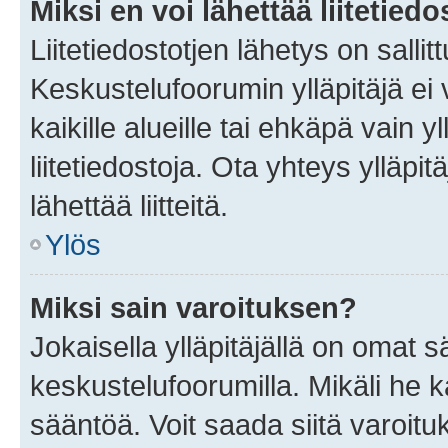
Miksi en voi lähettää liitetied
Liitetiedostotjen lähetys on sallit
Keskustelufoorumin ylläpitäjä ei v
kaikille alueille tai ehkäpä vain 
liitetiedostoja. Ota yhteys ylläpit
lähettää liitteitä.
Ylös
Miksi sain varoituksen?
Jokaisella ylläpitäjällä on omat 
keskustelufoorumilla. Mikäli he ka
sääntöä. Voit saada siitä varoi