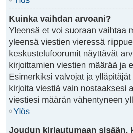
Kuinka vaihdan arvoani?
Yleensä et voi suoraan vaihtaa 
yleensä viestien vieressä riippu
keskustelufoorumit näyttävät ar
kirjoittamien viestien määrää ja er
Esimerkiksi valvojat ja ylläpitäjä
kirjoita viestiä vain nostaakses
viestiesi määrän vähentyneen yl
Ylös
Joudun kirjautumaan sisään, k