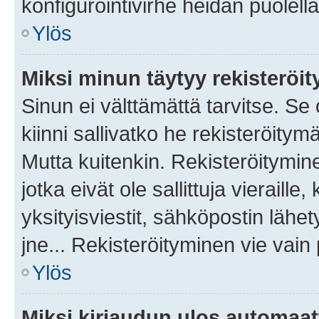
konfigurointivirhe heidän puolella
Ylös
Miksi minun täytyy rekisteröit
Sinun ei välttämättä tarvitse. Se
kiinni sallivatko he rekisteröitym
Mutta kuitenkin. Rekisteröitymine
jotka eivät ole sallittuja vierail
yksityisviestit, sähköpostin lähet
jne... Rekisteröityminen vie vain
Ylös
Miksi kirjaudun ulos automaat