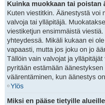
Kuinka muokkaan tai poistan
Kuten viestitkin. Äänestystä voi
valvoja tai ylläpitäjä. Muokatak
viestiketjun ensimmäistä viestiä
yhteydessä. Mikäli kukaan ei ol
vapaasti, mutta jos joku on jo ä
Tällöin vain valvojat ja ylläpitäjä
pyritään estämään äänestyksen 
väärentäminen, kun äänestys on
Ylös
Miksi en pääse tietyille alueill