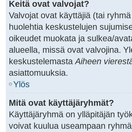
Keitä ovat valvojat?
Valvojat ovat käyttäjiä (tai ryhmä
huolehtia keskustelujen sujumise
oikeudet muokata ja sulkea/avata, 
alueella, missä ovat valvojina. Y
keskustelemasta
Aiheen vierest
asiattomuuksia.
Ylös
Mitä ovat käyttäjäryhmät?
Käyttäjäryhmä on ylläpitäjän työka
voivat kuulua useampaan ryhmään