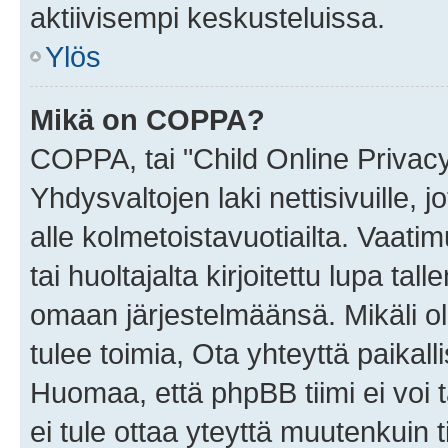
aktiivisempi keskusteluissa.
Ylös
Mikä on COPPA?
COPPA, tai "Child Online Privac
Yhdysvaltojen laki nettisivuille, 
alle kolmetoistavuotiailta. Vaa
tai huoltajalta kirjoitettu lupa ta
omaan järjestelmäänsä. Mikäli 
tulee toimia, Ota yhteyttä paika
Huomaa, että phpBB tiimi ei voi t
ei tule ottaa yteyttä muutenkuin t