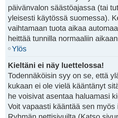
päivänvalon säästöajassa (tai tu
yleisesti käytössä suomessa). Ke
vaihtamaan tuota aikaa automaatti
heittää tunnilla normaaliin aikaan
Ylös
Kieltäni ei näy luettelossa!
Todennäköisin syy on se, että yläp
kukaan ei ole vielä kääntänyt sitä 
he voisivat asentaa haluamasi ki
Voit vapaasti kääntää sen myös i
Ryhmän nettisivuilta (Katso sivun