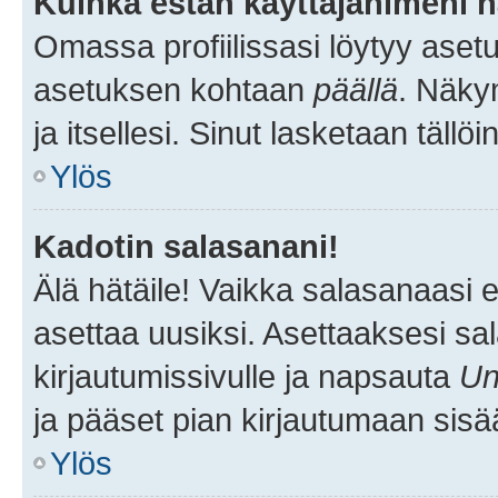
Kuinka estän käyttäjänimeni n
Omassa profiilissasi löytyy aset
asetuksen kohtaan
päällä
. Näkym
ja itsellesi. Sinut lasketaan tällö
Ylös
Kadotin salasanani!
Älä hätäile! Vaikka salasanaasi 
asettaa uusiksi. Asettaaksesi s
kirjautumissivulle ja napsauta
Un
ja pääset pian kirjautumaan sisä
Ylös