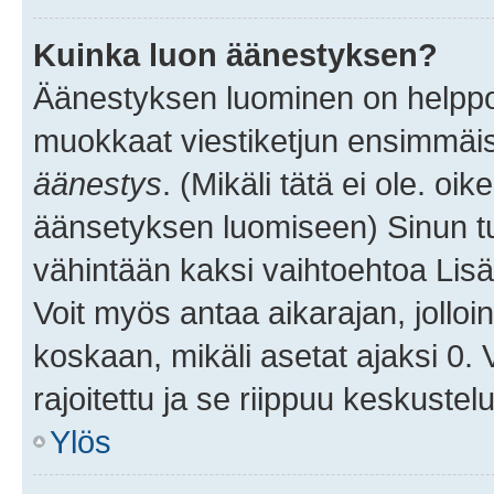
Kuinka luon äänestyksen?
Äänestyksen luominen on helppoa.
muokkaat viestiketjun ensimmäis
äänestys
. (Mikäli tätä ei ole. oik
äänsetyksen luomiseen) Sinun tu
vähintään kaksi vaihtoehtoa Lisää
Voit myös antaa aikarajan, jolloi
koskaan, mikäli asetat ajaksi 0.
rajoitettu ja se riippuu keskustel
Ylös