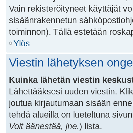
Vain rekisteröityneet käyttäjät v
sisäänrakennetun sähköpostiohjel
toiminnon). Tällä estetään roskap
Ylös
Viestin lähetyksen ong
Kuinka lähetän viestin keskus
Lähettääksesi uuden viestin. Kl
joutua kirjautumaan sisään ennen 
tehdä alueilla on lueteltuna sivun
Voit äänestää, jne.
) lista.