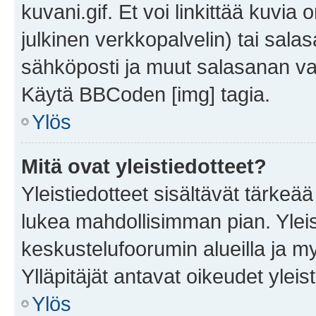
kuvani.gif. Et voi linkittää kuvia 
julkinen verkkopalvelin) tai sala
sähköposti ja muut salasanan vaa
Käytä BBCoden [img] tagia.
Ylös
Mitä ovat yleistiedotteet?
Yleistiedotteet sisältävät tärkeä
lukea mahdollisimman pian. Yleis
keskustelufoorumin alueilla ja m
Ylläpitäjät antavat oikeudet yleis
Ylös