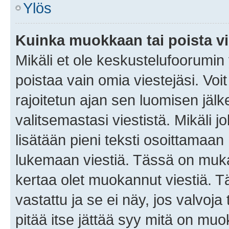
Ylös
Kuinka muokkaan tai poista vi
Mikäli et ole keskustelufoorumin y
poistaa vain omia viestejäsi. Voi
rajoitetun ajan sen luomisen jäl
valitsemastasi viestistä. Mikäli jo
lisätään pieni teksti osoittama
lukemaan viestiä. Tässä on mu
kertaa olet muokannut viestiä. Tä
vastattu ja se ei näy, jos valvoja
pitää itse jättää syy mitä on muo