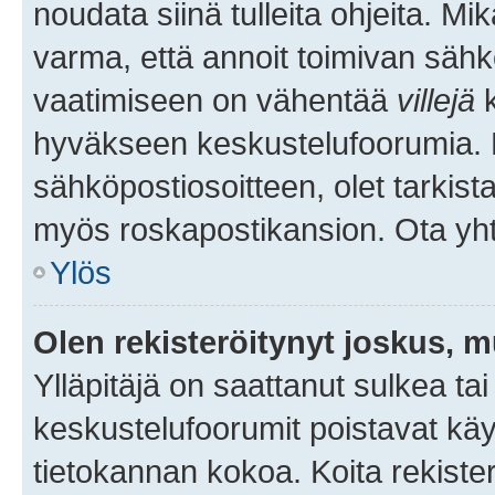
noudata siinä tulleita ohjeita. Mi
varma, että annoit toimivan sähk
vaatimiseen on vähentää
villejä
k
hyväkseen keskustelufoorumia. Mi
sähköpostiosoitteen, olet tarkista
myös roskapostikansion. Ota yhte
Ylös
Olen rekisteröitynyt joskus, 
Ylläpitäjä on saattanut sulkea ta
keskustelufoorumit poistavat k
tietokannan kokoa. Koita rekister