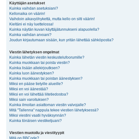
Käyttäjän asetukset
Kuinka vaihdan asetuksiani?
Kellonaika on väärin!
Vaihdoin aikavyöhykettä, mutta kello on silti väärin!
Kieltäni ei näy luettelossa!
Kuinka näytän kuvan käyttäjätunnukseni alapuolella?
Kuinka vaihdan arvoani?
Joudun kirjautumaan sisään, kun yritän lähettää sähköpostia?
Viestin lähetyksen ongelmat
Kuinka lähetän viestin keskustelufoorumille?
Kuinka muokkaan tai poista viestin?
Kuinka lisään allekirjoutksen?
Kuinka luon äänestyksen?
Kuinka muokkaan tai poistan äänestyksen?
Miksi en pääse tietyille alueille?
Miksi en voi äänestää?
Miksi en voi lähettää liitetiedostoa?
Miksi sain varoituksen?
Kuinka ilmoitan asiattoman viestin valvojalle?
Mitä "Tallenna" nappula tekee viestien lähetyksessä?
Miksi viestini vaatii hyväksynnän?
Kuinka tönäisen viestiketjuani?
Viestien muotoilu ja viestityypit
Mitä on BBCode?