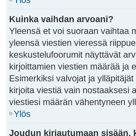
Kuinka vaihdan arvoani?
Yleensä et voi suoraan vaihtaa 
yleensä viestien vieressä riippu
keskustelufoorumit näyttävät ar
kirjoittamien viestien määrää ja er
Esimerkiksi valvojat ja ylläpitäjä
kirjoita viestiä vain nostaakses
viestiesi määrän vähentyneen yl
Ylös
Joudun kirjautumaan sisään, k