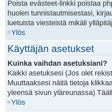
Poista evästeet-linkki poistaa p
huolen tunnistautmisestasi, kirja
luetuista viesteistä mikäli ylläpitä
Ylös
Käyttäjän asetukset
Kuinka vaihdan asetuksiani?
Kaikki asetuksesi (Jos olet rekist
Muuttaaksesi näitä tietoja klikka
yleensä sivun yläreunassa) Tääll
Ylös