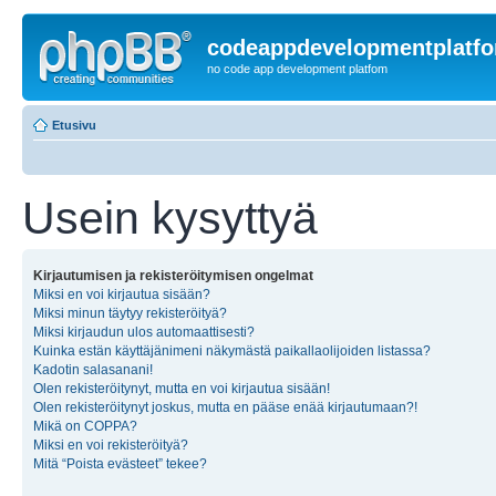
codeappdevelopmentplatf
no code app development platfom
Etusivu
Usein kysyttyä
Kirjautumisen ja rekisteröitymisen ongelmat
Miksi en voi kirjautua sisään?
Miksi minun täytyy rekisteröityä?
Miksi kirjaudun ulos automaattisesti?
Kuinka estän käyttäjänimeni näkymästä paikallaolijoiden listassa?
Kadotin salasanani!
Olen rekisteröitynyt, mutta en voi kirjautua sisään!
Olen rekisteröitynyt joskus, mutta en pääse enää kirjautumaan?!
Mikä on COPPA?
Miksi en voi rekisteröityä?
Mitä “Poista evästeet” tekee?