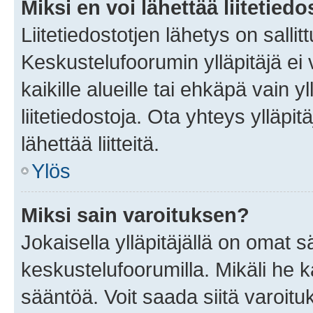
Miksi en voi lähettää liitetied
Liitetiedostotjen lähetys on sallit
Keskustelufoorumin ylläpitäjä ei v
kaikille alueille tai ehkäpä vain 
liitetiedostoja. Ota yhteys ylläpit
lähettää liitteitä.
Ylös
Miksi sain varoituksen?
Jokaisella ylläpitäjällä on omat 
keskustelufoorumilla. Mikäli he ka
sääntöä. Voit saada siitä varoi