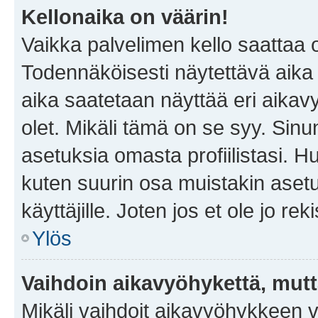
Kellonaika on väärin!
Vaikka palvelimen kello saattaa 
Todennäköisesti näytettävä aika
aika saatetaan näyttää eri aika
olet. Mikäli tämä on se syy. Si
asetuksia omasta profiilistasi. 
kuten suurin osa muistakin asetuks
käyttäjille. Joten jos et ole jo rek
Ylös
Vaihdoin aikavyöhykettä, mutta 
Mikäli vaihdoit aikavyöhykkeen 