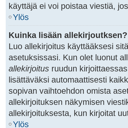
käyttäjä ei voi poistaa viestiä, jo
Ylös
Kuinka lisään allekirjoutksen?
Luo allekirjoitus käyttääksesi si
asetuksissasi. Kun olet luonut all
allekirjoitus
ruudun kirjoittaessasi
lisättäväksi automaattisesti kaikki
sopivan vaihtoehdon omista asetu
allekirjoituksen näkymisen viesti
allekirjoituksesta, kun kirjoitat uu
Ylös