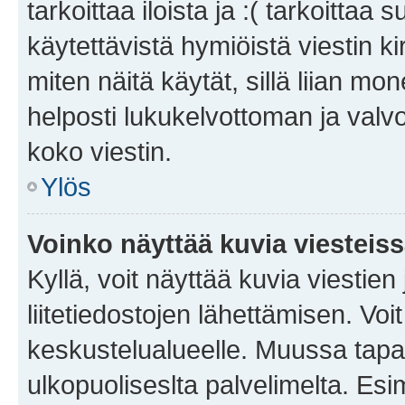
tarkoittaa iloista ja :( tarkoittaa 
käytettävistä hymiöistä viestin k
miten näitä käytät, sillä liian m
helposti lukukelvottoman ja valvo
koko viestin.
Ylös
Voinko näyttää kuvia viesteis
Kyllä, voit näyttää kuvia viestien 
liitetiedostojen lähettämisen. Vo
keskustelualueelle. Muussa tapa
ulkopuoliseslta palvelimelta. Es