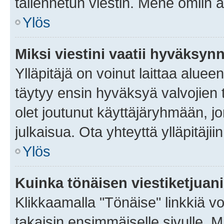
tallennetun viestin. Mene omiin a
Ylös
Miksi viestini vaatii hyväksyn
Ylläpitäjä on voinut laittaa alueen
täytyy ensin hyväksyä valvojien 
olet joutunut käyttäjäryhmään, jo
julkaisua. Ota yhteyttä ylläpitäjii
Ylös
Kuinka tönäisen viestiketjuan
Klikkaamalla "Tönäise" linkkiä voi
takaisin ensimmäiselle sivulle. M