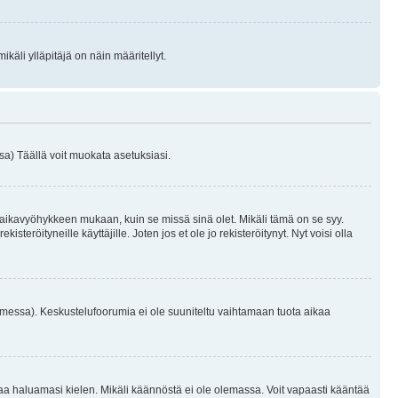
käli ylläpitäjä on näin määritellyt.
a) Täällä voit muokata asetuksiasi.
 aikavyöhykkeen mukaan, kuin se missä sinä olet. Mikäli tämä on se syy.
eröityneille käyttäjille. Joten jos et ole jo rekisteröitynyt. Nyt voisi olla
omessa). Keskustelufoorumia ei ole suuniteltu vaihtamaan tuota aikaa
sentaa haluamasi kielen. Mikäli käännöstä ei ole olemassa. Voit vapaasti kääntää