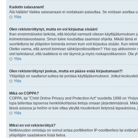
Kadotin salasanani!
Älä hätäile! Vaikka salasanaasi ei voidakaan palauttaa. Se voidaan asettaa 
Ylös
Olen rekisteröitynyt, mutta en voi kirjautua sisään!
Ihan ensimmäiseksi tarkista, että kirjoitat varmasti oikean käyttäjätunnukse
kolmetoistavuotiaana
. Sinun tulee noudattaa saamiasi ohjeita. Mikäli tämä ei 
suoritettuna tai ylläpidon toimesta ennen kuin voit kirjautua sisään. Kun rekiste
Oletko varma, että annoit toimivan sähköpostiosoitteen? Yksi syy aktivoinni
olet tarkistanut, että laatikkosi ei ole täynnä ja myös roskapostikansion. Ota yh
Ylös
Olen rekisteröitynyt joskus, mutta en pääse enää kirjautumaan?!
Ylläpitäjä on saattanut sulkea tai poistaa käyttäjätunnuksesi. Jotkut keskust
Ylös
Mikä on COPPA?
COPPA, tai "Child Online Privacy and Protection Act" vuodelta 1998 on Yhdysval
lupa tallentaa lapsensa henkilökohtaisia tietoja omaan järjestelmäänsä. Mikä
tässä asiassa ja heihin ei tule ottaa yteyttä muutenkuin tietyissä tapauksissa,
Ylös
Miksi en voi rekisteröityä?
Nettisivuston omistaja on voinut antaa porttikiellon IP-osoitteellesi tai estä
ylläpitäjiin saadaksesi lisää tietoa.