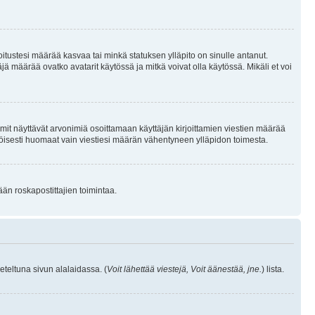
joitustesi määrää kasvaa tai minkä statuksen ylläpito on sinulle antanut.
 määrää ovatko avatarit käytössä ja mitkä voivat olla käytössä. Mikäli et voi
mit näyttävät arvonimiä osoittamaan käyttäjän kirjoittamien viestien määrää
ennäköisesti huomaat vain viestiesi määrän vähentyneen ylläpidon toimesta.
ään roskapostittajien toimintaa.
eteltuna sivun alalaidassa. (
Voit lähettää viestejä, Voit äänestää, jne.
) lista.