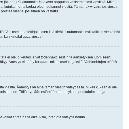
isen jälkeen) Klikkaamalla
Muokkaa
nappulaa valitsemastasi viestistä. Mikäli
, kuinka monta kertaa olet muokannut viestiä. Tämä näkyy vain, jos viestiin
poistaa viestiä, jos siihen on vastattu.
iä. Voit asettaa allekirjoituksen lisättäväksi automaattisesti kaikkiin viesteihisi
 kun kirjoitat uutta viestiä)
i tätä ei ole. oikeutesi eivät todennäköisesti riitä äänsetyksen luomiseen)
ättyy. Änestys ei pääty koskaan, mikäli asetat ajaksi 0. Vaihtoehtojen määrä
stä viestiä. Äänestys on aina tämän viestin yhteydessä. Mikäli kukaan ei ole
tai poistaa sen. Tällä pyritään estämään äänestyksen peukaloiminen ja
täjät voivat antaa näitä oikeuksia, joten ota yhteyttä heihin.