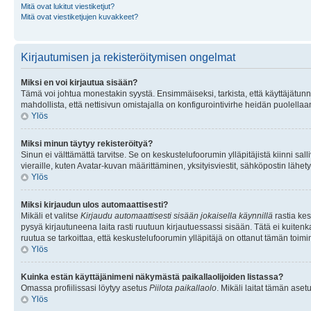
Mitä ovat lukitut viestiketjut?
Mitä ovat viestiketjujen kuvakkeet?
Kirjautumisen ja rekisteröitymisen ongelmat
Miksi en voi kirjautua sisään?
Tämä voi johtua monestakin syystä. Ensimmäiseksi, tarkista, että käyttäjätunnuk
mahdollista, että nettisivun omistajalla on konfigurointivirhe heidän puolellaan
Ylös
Miksi minun täytyy rekisteröityä?
Sinun ei välttämättä tarvitse. Se on keskustelufoorumin ylläpitäjistä kiinni sall
vieraille, kuten Avatar-kuvan määrittäminen, yksityisviestit, sähköpostin lähety
Ylös
Miksi kirjaudun ulos automaattisesti?
Mikäli et valitse
Kirjaudu automaattisesti sisään jokaisella käynnillä
rastia kes
pysyä kirjautuneena laita rasti ruutuun kirjautuessassi sisään. Tätä ei kuitenka
ruutua se tarkoittaa, että keskustelufoorumin ylläpitäjä on ottanut tämän toim
Ylös
Kuinka estän käyttäjänimeni näkymästä paikallaolijoiden listassa?
Omassa profiilissasi löytyy asetus
Piilota paikallaolo
. Mikäli laitat tämän as
Ylös