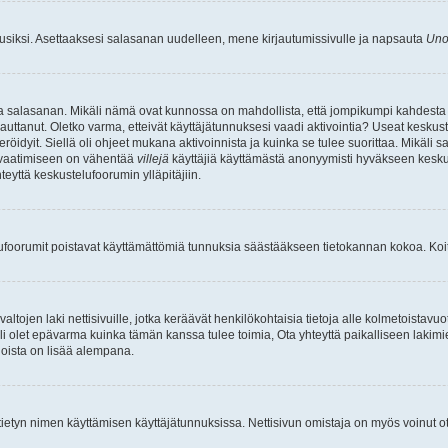
uusiksi. Asettaaksesi salasanan uudelleen, mene kirjautumissivulle ja napsauta
Uno
n ja salasanan. Mikäli nämä ovat kunnossa on mahdollista, että jompikumpi kahdesta
auttanut. Oletko varma, etteivät käyttäjätunnuksesi vaadi aktivointia? Useat keskustel
röidyit. Siellä oli ohjeet mukana aktivoinnista ja kuinka se tulee suorittaa. Mikäli s
n vaatimiseen on vähentää
villejä
käyttäjiä käyttämästä anonyymisti hyväkseen keskus
teyttä keskustelufoorumin ylläpitäjiin.
elufoorumit poistavat käyttämättömiä tunnuksia säästääkseen tietokannan kokoa. Koita
tojen laki nettisivuille, jotka keräävät henkilökohtaisia tietoja alle kolmetoistavuo
li olet epävarma kuinka tämän kanssa tulee toimia, Ota yhteyttä paikalliseen lakim
 joista on lisää alempana.
nyt tietyn nimen käyttämisen käyttäjätunnuksissa. Nettisivun omistaja on myös voinut