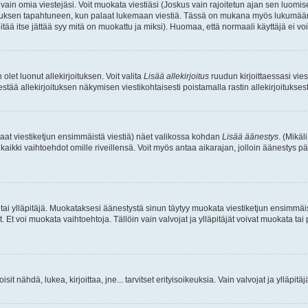
a vain omia viestejäsi. Voit muokata viestiäsi (Joskus vain rajoitetun ajan sen luom
okkauksen tapahtuneen, kun palaat lukemaan viestiä. Tässä on mukana myös lukumäärä
pitää itse jättää syy mitä on muokattu ja miksi). Huomaa, että normaali käyttäjä ei voi 
olet luonut allekirjoituksen. Voit valita
Lisää allekirjoitus
ruudun kirjoittaessasi viest
tää allekirjoituksen näkymisen viestikohtaisesti poistamalla rastin allekirjoituksesta,
aat viestiketjun ensimmäistä viestiä) näet valikossa kohdan
Lisää äänestys
. (Mikäl
aikki vaihtoehdot omille riveillensä. Voit myös antaa aikarajan, jolloin äänestys pä
 tai ylläpitäjä. Muokataksesi äänestystä sinun täytyy muokata viestiketjun ensimmäi
. Et voi muokata vaihtoehtoja. Tällöin vain valvojat ja ylläpitäjät voivat muokata 
 voisit nähdä, lukea, kirjoittaa, jne... tarvitset erityisoikeuksia. Vain valvojat ja ylläpi