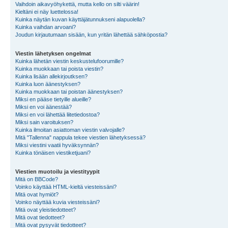
Vaihdoin aikavyöhykettä, mutta kello on silti väärin!
Kieltäni ei näy luettelossa!
Kuinka näytän kuvan käyttäjätunnukseni alapuolella?
Kuinka vaihdan arvoani?
Joudun kirjautumaan sisään, kun yritän lähettää sähköpostia?
Viestin lähetyksen ongelmat
Kuinka lähetän viestin keskustelufoorumille?
Kuinka muokkaan tai poista viestin?
Kuinka lisään allekirjoutksen?
Kuinka luon äänestyksen?
Kuinka muokkaan tai poistan äänestyksen?
Miksi en pääse tietyille alueille?
Miksi en voi äänestää?
Miksi en voi lähettää liitetiedostoa?
Miksi sain varoituksen?
Kuinka ilmoitan asiattoman viestin valvojalle?
Mitä "Tallenna" nappula tekee viestien lähetyksessä?
Miksi viestini vaatii hyväksynnän?
Kuinka tönäisen viestiketjuani?
Viestien muotoilu ja viestityypit
Mitä on BBCode?
Voinko käyttää HTML-kieltä viesteissäni?
Mitä ovat hymiöt?
Voinko näyttää kuvia viesteissäni?
Mitä ovat yleistiedotteet?
Mitä ovat tiedotteet?
Mitä ovat pysyvät tiedotteet?