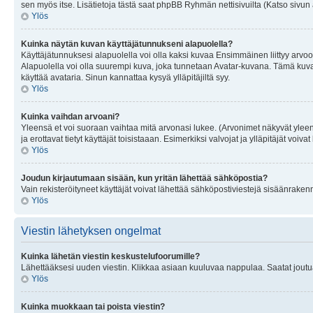
sen myös itse. Lisätietoja tästä saat phpBB Ryhmän nettisivuilta (Katso sivun 
Ylös
Kuinka näytän kuvan käyttäjätunnukseni alapuolella?
Käyttäjätunnuksesi alapuolella voi olla kaksi kuvaa Ensimmäinen liittyy arvoosi
Alapuolella voi olla suurempi kuva, joka tunnetaan Avatar-kuvana. Tämä kuva o
käyttää avataria. Sinun kannattaa kysyä ylläpitäjiltä syy.
Ylös
Kuinka vaihdan arvoani?
Yleensä et voi suoraan vaihtaa mitä arvonasi lukee. (Arvonimet näkyvät yleen
ja erottavat tietyt käyttäjät toisistaaan. Esimerkiksi valvojat ja ylläpitäjät v
Ylös
Joudun kirjautumaan sisään, kun yritän lähettää sähköpostia?
Vain rekisteröityneet käyttäjät voivat lähettää sähköpostiviestejä sisäänraken
Ylös
Viestin lähetyksen ongelmat
Kuinka lähetän viestin keskustelufoorumille?
Lähettääksesi uuden viestin. Klikkaa asiaan kuuluvaa nappulaa. Saatat joutua k
Ylös
Kuinka muokkaan tai poista viestin?