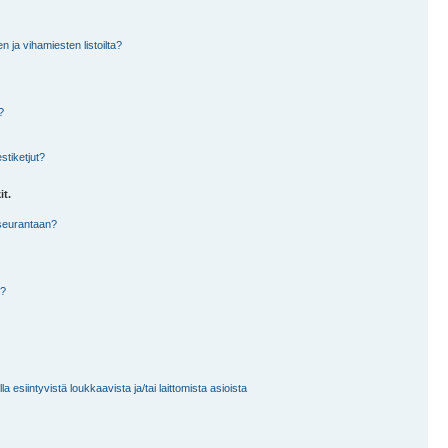
en ja vihamiesten listoilta?
?
stiketjut?
it.
 seurantaan?
a?
 esiintyvistä loukkaavista ja/tai laittomista asioista