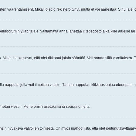
ten väärentämisen). Mikäli olet jo rekisteröitynyt, mutta et voi äänestää. Sinulla ei o
telufoorumin ylläpitäjä ei välttämättä anna lähettää liitetiedostoja kaikille alueille 
. Mikäli he katsovat, että olet rikkonut jotain sääntöä. Voit saada siitä varoituks
isi olla nappula, jolla voit ilmoittaa viestin. Tämän nappulan klikkaus ohjaa eteenpäin 
etun viestin. Mene omiin asetuksiisi ja seuraa ohjeita.
y ensin hyväksyä valvojien toimesta. On myös mahdollista, että olet joutunut käyttäjäry