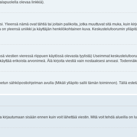
alapuolella olevaa linkkiä).
. Yleensä nämä ovat tähtiä tai joitain palikoita, jotka muuttuvat sitä muka, kuin kir
n yleensä uniikki ja käyttäjän henkilökohtainen kuva. Keskustelufoorumin ylläpitäjä
sä viestien vieressä riippuen käytössä olevasta tyylistä) Useimmat keskustelufooru
oivat käyttää erikoista arvonimeä. Älä kirjoita viestiä vain nostaaksesi arvoasi. Tod
netun sähköpostiohjelman avulla (Mikäli ylläpito sallii tämän toiminnon). Tällä estet
irjautumaan sisään ennen kuin voit lähettää viestin. Mitä voit tehdä alueilla on lu