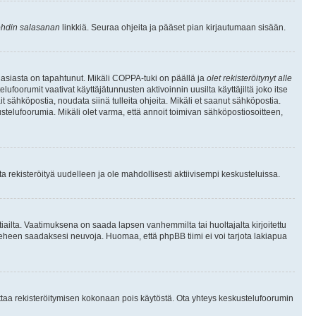
hdin salasanan
linkkiä. Seuraa ohjeita ja pääset pian kirjautumaan sisään.
 asiasta on tapahtunut. Mikäli COPPA-tuki on päällä ja
olet rekisteröitynyt alle
ufoorumit vaativat käyttäjätunnusten aktivoinnin uusilta käyttäjiltä joko itse
ait sähköpostia, noudata siinä tulleita ohjeita. Mikäli et saanut sähköpostia.
telufoorumia. Mikäli olet varma, että annoit toimivan sähköpostiosoitteen,
 rekisteröityä uudelleen ja ole mahdollisesti aktiivisempi keskusteluissa.
tiailta. Vaatimuksena on saada lapsen vanhemmilta tai huoltajalta kirjoitettu
ieheen saadaksesi neuvoja. Huomaa, että phpBB tiimi ei voi tarjota lakiapua
 ottaa rekisteröitymisen kokonaan pois käytöstä. Ota yhteys keskustelufoorumin