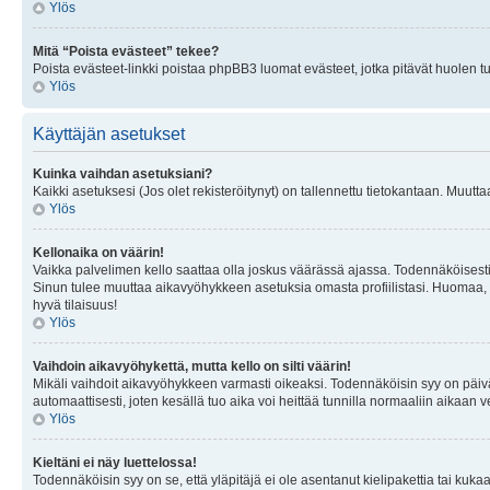
Ylös
Mitä “Poista evästeet” tekee?
Poista evästeet-linkki poistaa phpBB3 luomat evästeet, jotka pitävät huolen tunn
Ylös
Käyttäjän asetukset
Kuinka vaihdan asetuksiani?
Kaikki asetuksesi (Jos olet rekisteröitynyt) on tallennettu tietokantaan. Muutta
Ylös
Kellonaika on väärin!
Vaikka palvelimen kello saattaa olla joskus väärässä ajassa. Todennäköisesti
Sinun tulee muuttaa aikavyöhykkeen asetuksia omasta profiilistasi. Huomaa, että 
hyvä tilaisuus!
Ylös
Vaihdoin aikavyöhykettä, mutta kello on silti väärin!
Mikäli vaihdoit aikavyöhykkeen varmasti oikeaksi. Todennäköisin syy on päiv
automaattisesti, joten kesällä tuo aika voi heittää tunnilla normaaliin aikaan v
Ylös
Kieltäni ei näy luettelossa!
Todennäköisin syy on se, että yläpitäjä ei ole asentanut kielipakettia tai kuka