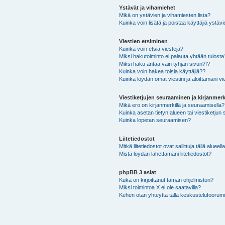
Ystävät ja vihamiehet
Mikä on ystävien ja vihamiesten lista?
Kuinka voin lisätä ja poistaa käyttäjiä ystävi
Viestien etsiminen
Kuinka voin etsiä viestejä?
Miksi hakutoiminto ei palauta yhtään tulosta
Miksi haku antaa vain tyhjän sivun?!?
Kuinka voin hakea toisia käyttäjiä??
Kuinka löydän omat viestini ja aloittamani vie
Viestiketjujen seuraaminen ja kirjanmerk
Mikä ero on kirjanmerkillä ja seuraamisella?
Kuinka asetan tietyn alueen tai viestiketjun
Kuinka lopetan seuraamisen?
Liitetiedostot
Mitkä liitetiedostot ovat sallittuja tällä alueell
Mistä löydän lähettämäni liitetiedostot?
phpBB 3 asiat
Kuka on kirjoittanut tämän ohjelmiston?
Miksi toimintoa X ei ole saatavilla?
Kehen otan yhteyttä tällä keskustelufoorumilla