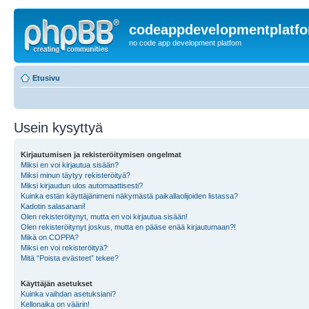
codeappdevelopmentplatf
no code app development platfom
Etusivu
Usein kysyttyä
Kirjautumisen ja rekisteröitymisen ongelmat
Miksi en voi kirjautua sisään?
Miksi minun täytyy rekisteröityä?
Miksi kirjaudun ulos automaattisesti?
Kuinka estän käyttäjänimeni näkymästä paikallaolijoiden listassa?
Kadotin salasanani!
Olen rekisteröitynyt, mutta en voi kirjautua sisään!
Olen rekisteröitynyt joskus, mutta en pääse enää kirjautumaan?!
Mikä on COPPA?
Miksi en voi rekisteröityä?
Mitä “Poista evästeet” tekee?
Käyttäjän asetukset
Kuinka vaihdan asetuksiani?
Kellonaika on väärin!