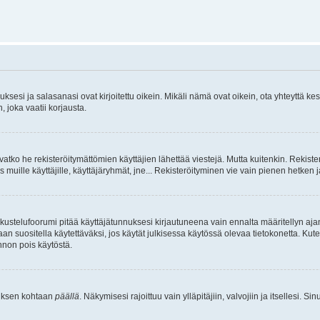
sesi ja salasanasi ovat kirjoitettu oikein. Mikäli nämä ovat oikein, ota yhteyttä ke
, joka vaatii korjausta.
ivatko he rekisteröitymättömien käyttäjien lähettää viestejä. Mutta kuitenkin. Rekister
s muille käyttäjille, käyttäjäryhmät, jne... Rekisteröityminen vie vain pienen hetken 
kustelufoorumi pitää käyttäjätunnuksesi kirjautuneena vain ennalta määritellyn ajan
an suositella käytettäväksi, jos käytät julkisessa käytössä olevaa tietokonetta. Kuten
innon pois käytöstä.
etuksen kohtaan
päällä
. Näkymisesi rajoittuu vain ylläpitäjiin, valvojiin ja itsellesi. S