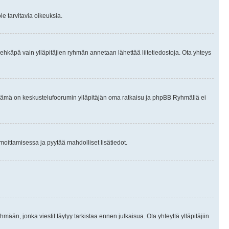
le tarvitavia oikeuksia.
tai ehkäpä vain ylläpitäjien ryhmän annetaan lähettää liitetiedostoja. Ota yhteys
en. Tämä on keskustelufoorumin ylläpitäjän oma ratkaisu ja phpBB Ryhmällä ei
ilmoittamisessa ja pyytää mahdolliset lisätiedot.
hmään, jonka viestit täytyy tarkistaa ennen julkaisua. Ota yhteyttä ylläpitäjiin