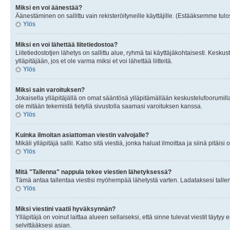
Miksi en voi äänestää?
Äänestäminen on sallittu vain rekisteröityneille käyttäjille. (Estääksemme tulos
Ylös
Miksi en voi lähettää liitetiedostoa?
Liitetiedostotjen lähetys on sallittu alue, ryhmä tai käyttäjäkohtaisesti. Keskus
ylläpitäjään, jos et ole varma miksi et voi lähettää liitteitä.
Ylös
Miksi sain varoituksen?
Jokaisella ylläpitäjällä on omat sääntösä ylläpitämällään keskustelufoorumilla
ole mitään tekemistä tietyllä sivustolla saamasi varoituksen kanssa.
Ylös
Kuinka ilmoitan asiattoman viestin valvojalle?
Mikäli ylläpitäjä sallii. Katso sitä viestiä, jonka haluat ilmoittaa ja siinä pitä
Ylös
Mitä "Tallenna" nappula tekee viestien lähetyksessä?
Tämä antaa tallentaa viestisi myöhempää lähetystä varten. Ladataksesi tallenn
Ylös
Miksi viestini vaatii hyväksynnän?
Ylläpitäjä on voinut laittaa alueen sellaiseksi, että sinne tulevat viestit täyty
selvittääksesi asian.