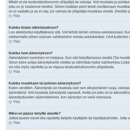
Mikäli et ole keskustelufoorumin ylläpitäjä tai valvoja. Voit muokata ja poista
joku on jo vastannut viestiisi. Siihen lisätään pieni teksti osoittamaan mu
on jo vastattu ja se ei näy, jos valvoja tai ylläpitäjä muokkaa viestiä. (Heidän 
Ylös
Kuinka lisään allekirjoutksen?
Luo allekirjoitus käyttääksesi sitä. Voit tehdä tämän omissa asetuksissasi. Kun 
valitsemalla siihen sopivan vaihtoehdon omista asetuksistasi. (Voit kuitenkin es
Ylös
Kuinka luon äänestyksen?
Äänestyksen luominen on helppoa. Kun olet kirjoittamassa viestiä (Tai muokk
Sinun tulee antaa äänestykselle otsikko ja vähintään kaksi vaihtoehtoa Lisää k
voi olla myös rajoitettu ja se riippuu keskustelufoorumin ylläpidosta.
Ylös
Kuinka muokkaan tai poistan äänestyksen?
Kuten viestitkin. Äänestystä voi muokata vain sen alkuperäinen luoja, valvoja
äänestänyt. Voit muokata äänestystä vapaasti, mutta jos joku on jo äänestänyt
äänestystuosten väärentäminen, kun äänestys on vielä voimassa.
Ylös
Miksi en pääse tietyille alueille?
Jotkut alueet voivat olla rajoitettu tietyille käyttäjille tai käyttäjäryhmille. Jotta
Ylös