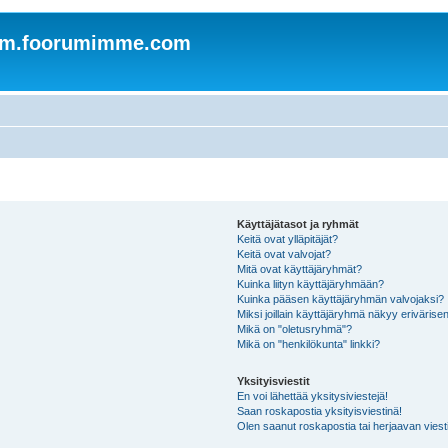
om.foorumimme.com
Käyttäjätasot ja ryhmät
Keitä ovat ylläpitäjät?
Keitä ovat valvojat?
Mitä ovat käyttäjäryhmät?
Kuinka liityn käyttäjäryhmään?
Kuinka pääsen käyttäjäryhmän valvojaksi?
Miksi joillain käyttäjäryhmä näkyy erivärise
Mikä on "oletusryhmä"?
Mikä on "henkilökunta" linkki?
Yksityisviestit
En voi lähettää yksitysiviestejä!
Saan roskapostia yksityisviestinä!
Olen saanut roskapostia tai herjaavan viesti