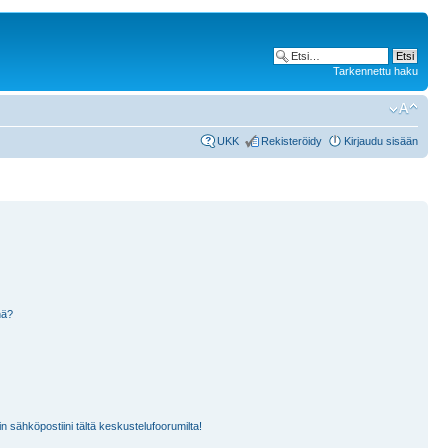
Tarkennettu haku
UKK
Rekisteröidy
Kirjaudu sisään
nä?
n sähköpostiini tältä keskustelufoorumilta!