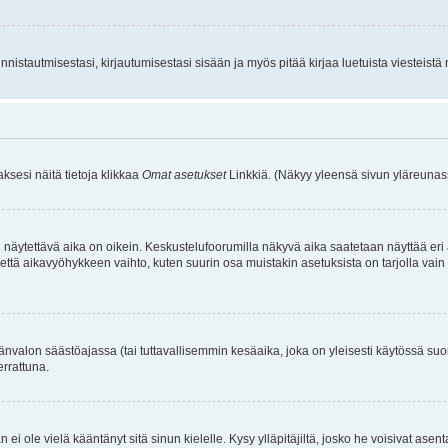
istautmisestasi, kirjautumisestasi sisään ja myös pitää kirjaa luetuista viesteistä mi
aksesi näitä tietoja klikkaa
Omat asetukset
Linkkiä. (Näkyy yleensä sivun yläreunass
 näytettävä aika on oikein. Keskustelufoorumilla näkyvä aika saatetaan näyttää eri
aikavyöhykkeen vaihto, kuten suurin osa muistakin asetuksista on tarjolla vain rekist
änvalon säästöajassa (tai tuttavallisemmin kesäaika, joka on yleisesti käytössä su
errattuna.
an ei ole vielä kääntänyt sitä sinun kielelle. Kysy ylläpitäjiltä, josko he voisivat a