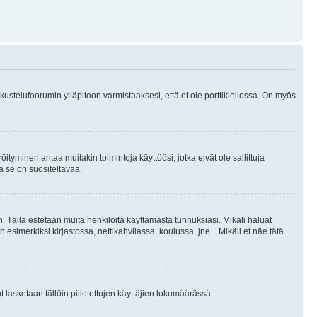
skustelufoorumin ylläpitoon varmistaaksesi, että et ole porttikiellossa. On myös
öityminen antaa muitakin toimintoja käyttöösi, jotka eivät ole sallittuja
ja se on suositeltavaa.
. Tällä estetään muita henkilöitä käyttämästä tunnuksiasi. Mikäli haluat
 esimerkiksi kirjastossa, nettikahvilassa, koulussa, jne... Mikäli et näe tätä
inut lasketaan tällöin piilotettujen käyttäjien lukumäärässä.