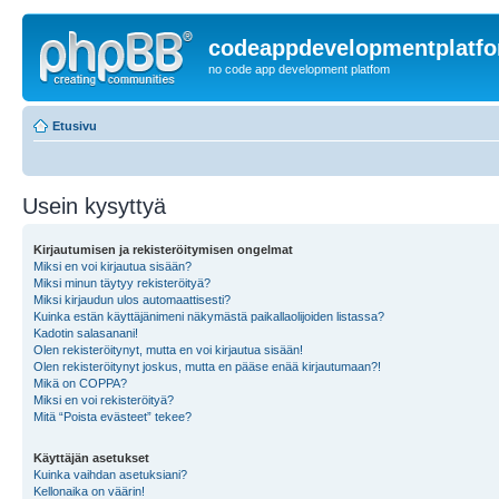
codeappdevelopmentplatf
no code app development platfom
Etusivu
Usein kysyttyä
Kirjautumisen ja rekisteröitymisen ongelmat
Miksi en voi kirjautua sisään?
Miksi minun täytyy rekisteröityä?
Miksi kirjaudun ulos automaattisesti?
Kuinka estän käyttäjänimeni näkymästä paikallaolijoiden listassa?
Kadotin salasanani!
Olen rekisteröitynyt, mutta en voi kirjautua sisään!
Olen rekisteröitynyt joskus, mutta en pääse enää kirjautumaan?!
Mikä on COPPA?
Miksi en voi rekisteröityä?
Mitä “Poista evästeet” tekee?
Käyttäjän asetukset
Kuinka vaihdan asetuksiani?
Kellonaika on väärin!