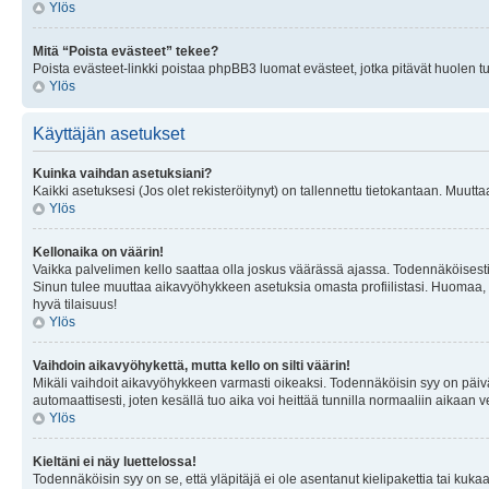
Ylös
Mitä “Poista evästeet” tekee?
Poista evästeet-linkki poistaa phpBB3 luomat evästeet, jotka pitävät huolen tunn
Ylös
Käyttäjän asetukset
Kuinka vaihdan asetuksiani?
Kaikki asetuksesi (Jos olet rekisteröitynyt) on tallennettu tietokantaan. Muutta
Ylös
Kellonaika on väärin!
Vaikka palvelimen kello saattaa olla joskus väärässä ajassa. Todennäköisesti
Sinun tulee muuttaa aikavyöhykkeen asetuksia omasta profiilistasi. Huomaa, että 
hyvä tilaisuus!
Ylös
Vaihdoin aikavyöhykettä, mutta kello on silti väärin!
Mikäli vaihdoit aikavyöhykkeen varmasti oikeaksi. Todennäköisin syy on päiv
automaattisesti, joten kesällä tuo aika voi heittää tunnilla normaaliin aikaan v
Ylös
Kieltäni ei näy luettelossa!
Todennäköisin syy on se, että yläpitäjä ei ole asentanut kielipakettia tai kuka