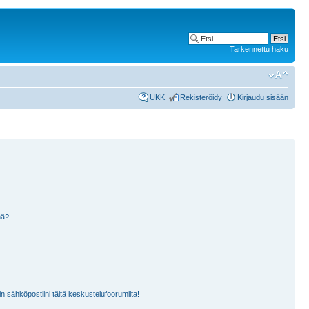
Tarkennettu haku
UKK
Rekisteröidy
Kirjaudu sisään
nä?
n sähköpostiini tältä keskustelufoorumilta!