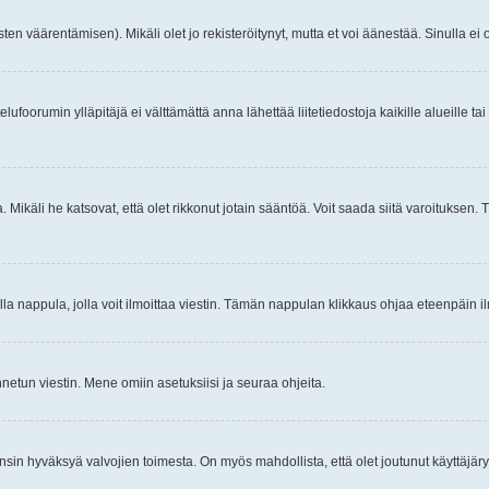
ten väärentämisen). Mikäli olet jo rekisteröitynyt, mutta et voi äänestää. Sinulla ei o
telufoorumin ylläpitäjä ei välttämättä anna lähettää liitetiedostoja kaikille alueille 
. Mikäli he katsovat, että olet rikkonut jotain sääntöä. Voit saada siitä varoituks
isi olla nappula, jolla voit ilmoittaa viestin. Tämän nappulan klikkaus ohjaa eteenpäin 
etun viestin. Mene omiin asetuksiisi ja seuraa ohjeita.
y ensin hyväksyä valvojien toimesta. On myös mahdollista, että olet joutunut käyttäjäry