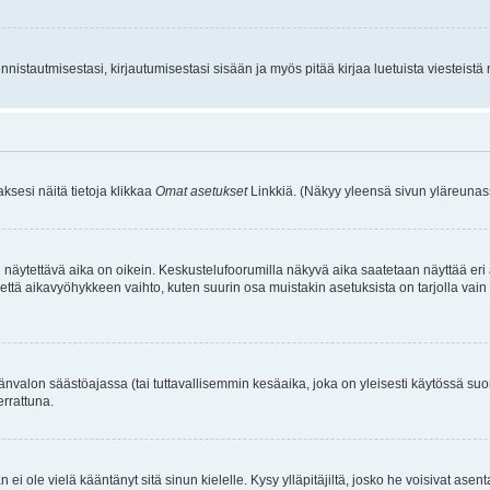
istautmisestasi, kirjautumisestasi sisään ja myös pitää kirjaa luetuista viesteistä mi
aksesi näitä tietoja klikkaa
Omat asetukset
Linkkiä. (Näkyy yleensä sivun yläreunass
 näytettävä aika on oikein. Keskustelufoorumilla näkyvä aika saatetaan näyttää eri
aikavyöhykkeen vaihto, kuten suurin osa muistakin asetuksista on tarjolla vain rekist
änvalon säästöajassa (tai tuttavallisemmin kesäaika, joka on yleisesti käytössä su
errattuna.
an ei ole vielä kääntänyt sitä sinun kielelle. Kysy ylläpitäjiltä, josko he voisivat a