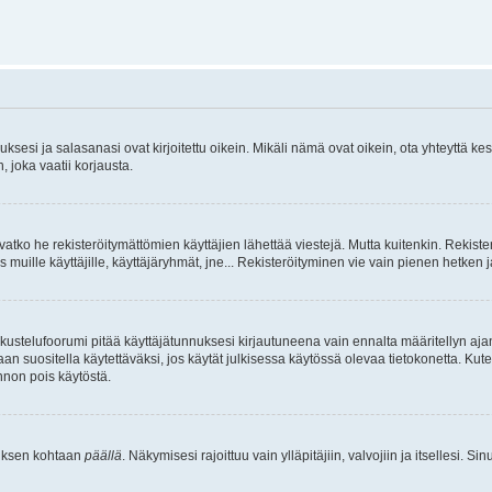
sesi ja salasanasi ovat kirjoitettu oikein. Mikäli nämä ovat oikein, ota yhteyttä ke
, joka vaatii korjausta.
ivatko he rekisteröitymättömien käyttäjien lähettää viestejä. Mutta kuitenkin. Rekister
s muille käyttäjille, käyttäjäryhmät, jne... Rekisteröityminen vie vain pienen hetken 
kustelufoorumi pitää käyttäjätunnuksesi kirjautuneena vain ennalta määritellyn ajan
an suositella käytettäväksi, jos käytät julkisessa käytössä olevaa tietokonetta. Kuten
innon pois käytöstä.
etuksen kohtaan
päällä
. Näkymisesi rajoittuu vain ylläpitäjiin, valvojiin ja itsellesi. S