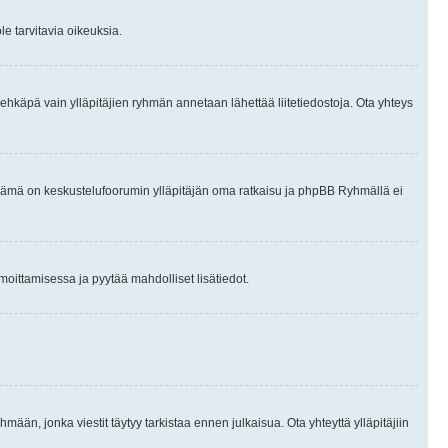
le tarvitavia oikeuksia.
tai ehkäpä vain ylläpitäjien ryhmän annetaan lähettää liitetiedostoja. Ota yhteys
en. Tämä on keskustelufoorumin ylläpitäjän oma ratkaisu ja phpBB Ryhmällä ei
ilmoittamisessa ja pyytää mahdolliset lisätiedot.
hmään, jonka viestit täytyy tarkistaa ennen julkaisua. Ota yhteyttä ylläpitäjiin