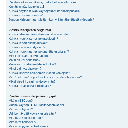
Vaihdoin aikavyöhykettä, mutta kello on silti väärin!
Kieltäni ei näy luettelossa!
Kuinka näytän kuvan käyttäjätunnukseni alapuolella?
Kuinka vaihdan arvoani?
Joudun kirjautumaan sisään, kun yritän lähettää sähköpostia?
Viestin lähetyksen ongelmat
Kuinka lähetän viestin keskustelufoorumille?
Kuinka muokkaan tai poista viestin?
Kuinka lisään allekirjoutksen?
Kuinka luon äänestyksen?
Kuinka muokkaan tai poistan äänestyksen?
Miksi en pääse tietyille alueille?
Miksi en voi äänestää?
Miksi en voi lähettää liitetiedostoa?
Miksi sain varoituksen?
Kuinka ilmoitan asiattoman viestin valvojalle?
Mitä "Tallenna" nappula tekee viestien lähetyksessä?
Miksi viestini vaatii hyväksynnän?
Kuinka tönäisen viestiketjuani?
Viestien muotoilu ja viestityypit
Mitä on BBCode?
Voinko käyttää HTML-kieltä viesteissäni?
Mitä ovat hymiöt?
Voinko näyttää kuvia viesteissäni?
Mitä ovat yleistiedotteet?
Mitä ovat tiedotteet?
Mitä ovat pysyvät tiedotteet?