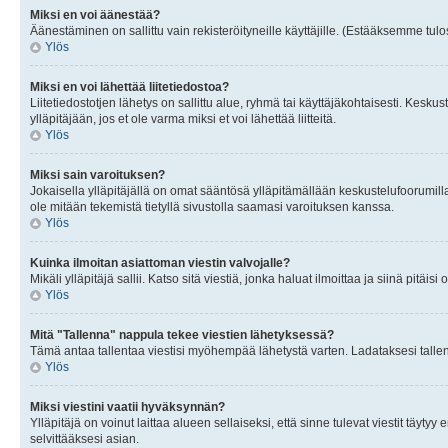
Miksi en voi äänestää?
Äänestäminen on sallittu vain rekisteröityneille käyttäjille. (Estääksemme tulos
Ylös
Miksi en voi lähettää liitetiedostoa?
Liitetiedostotjen lähetys on sallittu alue, ryhmä tai käyttäjäkohtaisesti. Keskus
ylläpitäjään, jos et ole varma miksi et voi lähettää liitteitä.
Ylös
Miksi sain varoituksen?
Jokaisella ylläpitäjällä on omat sääntösä ylläpitämällään keskustelufoorumilla
ole mitään tekemistä tietyllä sivustolla saamasi varoituksen kanssa.
Ylös
Kuinka ilmoitan asiattoman viestin valvojalle?
Mikäli ylläpitäjä sallii. Katso sitä viestiä, jonka haluat ilmoittaa ja siinä pitä
Ylös
Mitä "Tallenna" nappula tekee viestien lähetyksessä?
Tämä antaa tallentaa viestisi myöhempää lähetystä varten. Ladataksesi tallenn
Ylös
Miksi viestini vaatii hyväksynnän?
Ylläpitäjä on voinut laittaa alueen sellaiseksi, että sinne tulevat viestit täyty
selvittääksesi asian.