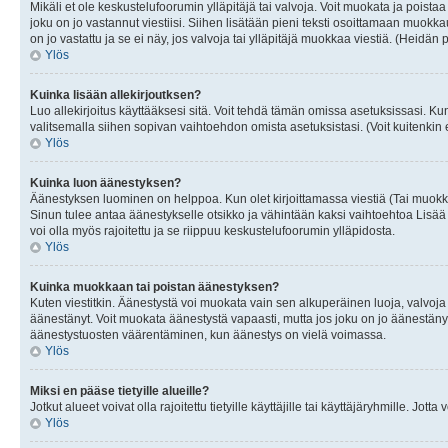
Mikäli et ole keskustelufoorumin ylläpitäjä tai valvoja. Voit muokata ja poista
joku on jo vastannut viestiisi. Siihen lisätään pieni teksti osoittamaan mu
on jo vastattu ja se ei näy, jos valvoja tai ylläpitäjä muokkaa viestiä. (Heidän 
Ylös
Kuinka lisään allekirjoutksen?
Luo allekirjoitus käyttääksesi sitä. Voit tehdä tämän omissa asetuksissasi. Kun 
valitsemalla siihen sopivan vaihtoehdon omista asetuksistasi. (Voit kuitenkin es
Ylös
Kuinka luon äänestyksen?
Äänestyksen luominen on helppoa. Kun olet kirjoittamassa viestiä (Tai muokk
Sinun tulee antaa äänestykselle otsikko ja vähintään kaksi vaihtoehtoa Lisää k
voi olla myös rajoitettu ja se riippuu keskustelufoorumin ylläpidosta.
Ylös
Kuinka muokkaan tai poistan äänestyksen?
Kuten viestitkin. Äänestystä voi muokata vain sen alkuperäinen luoja, valvoja
äänestänyt. Voit muokata äänestystä vapaasti, mutta jos joku on jo äänestänyt
äänestystuosten väärentäminen, kun äänestys on vielä voimassa.
Ylös
Miksi en pääse tietyille alueille?
Jotkut alueet voivat olla rajoitettu tietyille käyttäjille tai käyttäjäryhmille. Jotta
Ylös