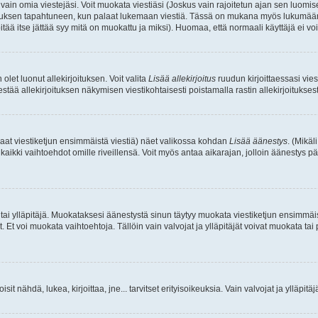
a vain omia viestejäsi. Voit muokata viestiäsi (Joskus vain rajoitetun ajan sen luom
okkauksen tapahtuneen, kun palaat lukemaan viestiä. Tässä on mukana myös lukumäärä
pitää itse jättää syy mitä on muokattu ja miksi). Huomaa, että normaali käyttäjä ei voi 
olet luonut allekirjoituksen. Voit valita
Lisää allekirjoitus
ruudun kirjoittaessasi viest
tää allekirjoituksen näkymisen viestikohtaisesti poistamalla rastin allekirjoituksesta,
aat viestiketjun ensimmäistä viestiä) näet valikossa kohdan
Lisää äänestys
. (Mikäl
aikki vaihtoehdot omille riveillensä. Voit myös antaa aikarajan, jolloin äänestys pä
 tai ylläpitäjä. Muokataksesi äänestystä sinun täytyy muokata viestiketjun ensimmäi
. Et voi muokata vaihtoehtoja. Tällöin vain valvojat ja ylläpitäjät voivat muokata 
 voisit nähdä, lukea, kirjoittaa, jne... tarvitset erityisoikeuksia. Vain valvojat ja ylläpi