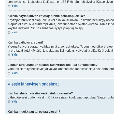
sen myös itse. Lisätietoja tästä saat phpBB Ryhmän nettisivuilta (Katso sivun 
Ylös
Kuinka näytän kuvan käyttäjätunnukseni alapuolella?
Käyttäjätunnuksesi alapuolella voi olla kaksi kuvaa Ensimmäinen liittyy arvoosi
Alapuolella voi olla suurempi kuva, joka tunnetaan Avatar-kuvana. Tämä kuva o
käyttää avataria. Sinun kannattaa kysyä ylläpitäjiltä syy.
Ylös
Kuinka vaihdan arvoani?
Yleensä et voi suoraan vaihtaa mitä arvonasi lukee. (Arvonimet näkyvät yleen
ja erottavat tietyt käyttäjät toisistaaan. Esimerkiksi valvojat ja ylläpitäjät v
Ylös
Joudun kirjautumaan sisään, kun yritän lähettää sähköpostia?
Vain rekisteröityneet käyttäjät voivat lähettää sähköpostiviestejä sisäänraken
Ylös
Viestin lähetyksen ongelmat
Kuinka lähetän viestin keskustelufoorumille?
Lähettääksesi uuden viestin. Klikkaa asiaan kuuluvaa nappulaa. Saatat joutua k
Ylös
Kuinka muokkaan tai poista viestin?