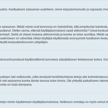
uusiksi. Asettaaksesi salasanan uudelleen, mene kirjautumissivulle ja napsauta
Uno
n ja salasanan. Mikäli nämä ovat kunnossa on mahdollista, että jompikumpi kahdesta
auttanut. Oletko varma, etteivät käyttäjätunnuksesi vaadi aktivointia? Useat keskustel
röidyit. Siellä oli ohjeet mukana aktivoinnista ja kuinka se tulee suorittaa. Mikäli s
n vaatimiseen on vähentää
villejä
käyttäjiä käyttämästä anonyymisti hyväkseen keskus
teyttä keskustelufoorumin ylläpitäjiin.
elufoorumit poistavat käyttämättömiä tunnuksia säästääkseen tietokannan kokoa. Koita
tojen laki nettisivuille, jotka keräävät henkilökohtaisia tietoja alle kolmetoistavuo
li olet epävarma kuinka tämän kanssa tulee toimia, Ota yhteyttä paikalliseen lakim
 joista on lisää alempana.
nyt tietyn nimen käyttämisen käyttäjätunnuksissa. Nettisivun omistaja on myös voinut