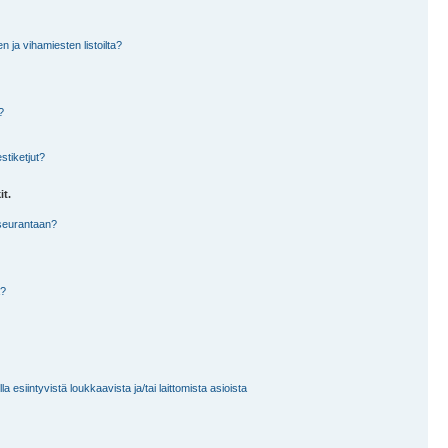
en ja vihamiesten listoilta?
?
stiketjut?
it.
 seurantaan?
a?
 esiintyvistä loukkaavista ja/tai laittomista asioista