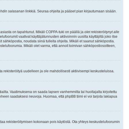
hdin salasanan
linkkiä. Seuraa ohjeita ja pääset pian kirjautumaan sisään.
 asiasta on tapahtunut. Mikäli COPPA-tuki on päällä ja
olet rekisteröitynyt alle
ufoorumit vaativat käyttäjätunnusten aktivoinnin uusilta käyttäjiltä joko itse
ait sähköpostia, noudata siinä tulleita ohjeita. Mikäli et saanut sähköpostia.
telufoorumia. Mikäli olet varma, että annoit toimivan sähköpostiosoitteen,
 rekisteröityä uudelleen ja ole mahdollisesti aktiivisempi keskusteluissa.
tiailta. Vaatimuksena on saada lapsen vanhemmilta tai huoltajalta kirjoitettu
ieheen saadaksesi neuvoja. Huomaa, että phpBB tiimi ei voi tarjota lakiapua
 ottaa rekisteröitymisen kokonaan pois käytöstä. Ota yhteys keskustelufoorumin