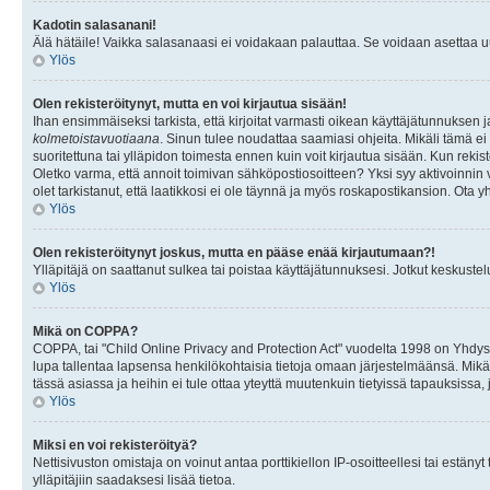
Kadotin salasanani!
Älä hätäile! Vaikka salasanaasi ei voidakaan palauttaa. Se voidaan asettaa 
Ylös
Olen rekisteröitynyt, mutta en voi kirjautua sisään!
Ihan ensimmäiseksi tarkista, että kirjoitat varmasti oikean käyttäjätunnukse
kolmetoistavuotiaana
. Sinun tulee noudattaa saamiasi ohjeita. Mikäli tämä ei 
suoritettuna tai ylläpidon toimesta ennen kuin voit kirjautua sisään. Kun rekiste
Oletko varma, että annoit toimivan sähköpostiosoitteen? Yksi syy aktivoinni
olet tarkistanut, että laatikkosi ei ole täynnä ja myös roskapostikansion. Ota yh
Ylös
Olen rekisteröitynyt joskus, mutta en pääse enää kirjautumaan?!
Ylläpitäjä on saattanut sulkea tai poistaa käyttäjätunnuksesi. Jotkut keskust
Ylös
Mikä on COPPA?
COPPA, tai "Child Online Privacy and Protection Act" vuodelta 1998 on Yhdysval
lupa tallentaa lapsensa henkilökohtaisia tietoja omaan järjestelmäänsä. Mikä
tässä asiassa ja heihin ei tule ottaa yteyttä muutenkuin tietyissä tapauksissa,
Ylös
Miksi en voi rekisteröityä?
Nettisivuston omistaja on voinut antaa porttikiellon IP-osoitteellesi tai estä
ylläpitäjiin saadaksesi lisää tietoa.