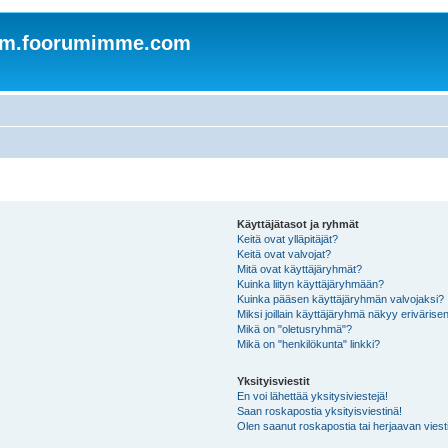
om.foorumimme.com
Käyttäjätasot ja ryhmät
Keitä ovat ylläpitäjät?
Keitä ovat valvojat?
Mitä ovat käyttäjäryhmät?
Kuinka liityn käyttäjäryhmään?
Kuinka pääsen käyttäjäryhmän valvojaksi?
Miksi joillain käyttäjäryhmä näkyy erivärise
Mikä on "oletusryhmä"?
Mikä on "henkilökunta" linkki?
Yksityisviestit
En voi lähettää yksitysiviestejä!
Saan roskapostia yksityisviestinä!
Olen saanut roskapostia tai herjaavan viesti