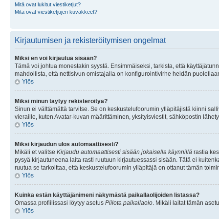
Mitä ovat lukitut viestiketjut?
Mitä ovat viestiketjujen kuvakkeet?
Kirjautumisen ja rekisteröitymisen ongelmat
Miksi en voi kirjautua sisään?
Tämä voi johtua monestakin syystä. Ensimmäiseksi, tarkista, että käyttäjätunnuk
mahdollista, että nettisivun omistajalla on konfigurointivirhe heidän puolellaan
Ylös
Miksi minun täytyy rekisteröityä?
Sinun ei välttämättä tarvitse. Se on keskustelufoorumin ylläpitäjistä kiinni sall
vieraille, kuten Avatar-kuvan määrittäminen, yksityisviestit, sähköpostin lähety
Ylös
Miksi kirjaudun ulos automaattisesti?
Mikäli et valitse
Kirjaudu automaattisesti sisään jokaisella käynnillä
rastia kes
pysyä kirjautuneena laita rasti ruutuun kirjautuessassi sisään. Tätä ei kuitenka
ruutua se tarkoittaa, että keskustelufoorumin ylläpitäjä on ottanut tämän toim
Ylös
Kuinka estän käyttäjänimeni näkymästä paikallaolijoiden listassa?
Omassa profiilissasi löytyy asetus
Piilota paikallaolo
. Mikäli laitat tämän as
Ylös