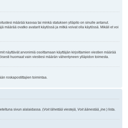
joitustesi määrää kasvaa tai minkä statuksen ylläpito on sinulle antanut.
 määrää ovatko avatarit käytössä ja mitkä voivat olla käytössä. Mikäli et voi
mit näyttävät arvonimiä osoittamaan käyttäjän kirjoittamien viestien määrää
ennäköisesti huomaat vain viestiesi määrän vähentyneen ylläpidon toimesta.
ään roskapostittajien toimintaa.
eteltuna sivun alalaidassa. (
Voit lähettää viestejä, Voit äänestää, jne.
) lista.