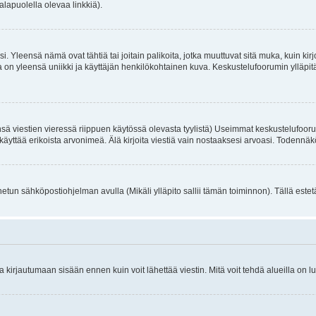
alapuolella olevaa linkkiä).
. Yleensä nämä ovat tähtiä tai joitain palikoita, jotka muuttuvat sitä muka, kuin kir
n yleensä uniikki ja käyttäjän henkilökohtainen kuva. Keskustelufoorumin ylläpitäjä
sä viestien vieressä riippuen käytössä olevasta tyylistä) Useimmat keskustelufooru
oivat käyttää erikoista arvonimeä. Älä kirjoita viestiä vain nostaaksesi arvoasi. Tod
netun sähköpostiohjelman avulla (Mikäli ylläpito sallii tämän toiminnon). Tällä estet
irjautumaan sisään ennen kuin voit lähettää viestin. Mitä voit tehdä alueilla on lu