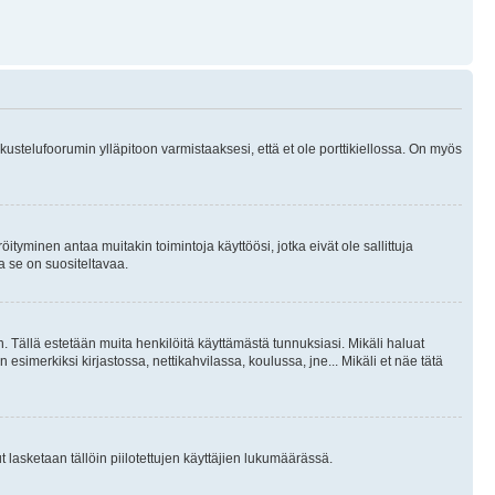
skustelufoorumin ylläpitoon varmistaaksesi, että et ole porttikiellossa. On myös
öityminen antaa muitakin toimintoja käyttöösi, jotka eivät ole sallittuja
ja se on suositeltavaa.
. Tällä estetään muita henkilöitä käyttämästä tunnuksiasi. Mikäli haluat
 esimerkiksi kirjastossa, nettikahvilassa, koulussa, jne... Mikäli et näe tätä
inut lasketaan tällöin piilotettujen käyttäjien lukumäärässä.