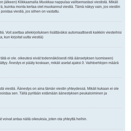
isen jälkeen) Klikkaamalla
Muokkaa
nappulaa valitsemastasi viestistä. Mikäli
, kuinka monta kertaa olet muokannut viestiä. Tämä näkyy vain, jos viestiin
poistaa viestiä, jos siihen on vastattu.
iä. Voit asettaa allekirjoituksen lisättäväksi automaattisesti kaikkiin viesteihisi
 kun kirjoitat uutta viestiä)
i tätä ei ole. oikeutesi eivät todennäköisesti riitä äänsetyksen luomiseen)
ättyy. Änestys ei pääty koskaan, mikäli asetat ajaksi 0. Vaihtoehtojen määrä
stä viestiä. Äänestys on aina tämän viestin yhteydessä. Mikäli kukaan ei ole
tai poistaa sen. Tällä pyritään estämään äänestyksen peukaloiminen ja
täjät voivat antaa näitä oikeuksia, joten ota yhteyttä heihin.