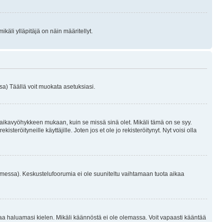
käli ylläpitäjä on näin määritellyt.
a) Täällä voit muokata asetuksiasi.
 aikavyöhykkeen mukaan, kuin se missä sinä olet. Mikäli tämä on se syy.
eröityneille käyttäjille. Joten jos et ole jo rekisteröitynyt. Nyt voisi olla
omessa). Keskustelufoorumia ei ole suuniteltu vaihtamaan tuota aikaa
sentaa haluamasi kielen. Mikäli käännöstä ei ole olemassa. Voit vapaasti kääntää