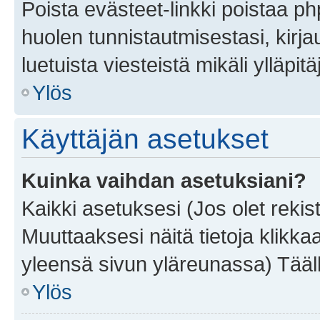
Poista evästeet-linkki poistaa p
huolen tunnistautmisestasi, kirja
luetuista viesteistä mikäli ylläpitä
Ylös
Käyttäjän asetukset
Kuinka vaihdan asetuksiani?
Kaikki asetuksesi (Jos olet rekist
Muuttaaksesi näitä tietoja klikka
yleensä sivun yläreunassa) Tääll
Ylös