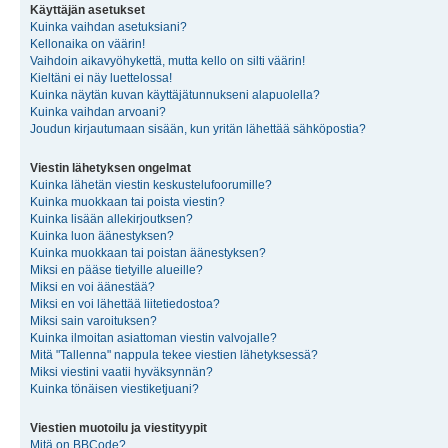
Käyttäjän asetukset
Kuinka vaihdan asetuksiani?
Kellonaika on väärin!
Vaihdoin aikavyöhykettä, mutta kello on silti väärin!
Kieltäni ei näy luettelossa!
Kuinka näytän kuvan käyttäjätunnukseni alapuolella?
Kuinka vaihdan arvoani?
Joudun kirjautumaan sisään, kun yritän lähettää sähköpostia?
Viestin lähetyksen ongelmat
Kuinka lähetän viestin keskustelufoorumille?
Kuinka muokkaan tai poista viestin?
Kuinka lisään allekirjoutksen?
Kuinka luon äänestyksen?
Kuinka muokkaan tai poistan äänestyksen?
Miksi en pääse tietyille alueille?
Miksi en voi äänestää?
Miksi en voi lähettää liitetiedostoa?
Miksi sain varoituksen?
Kuinka ilmoitan asiattoman viestin valvojalle?
Mitä "Tallenna" nappula tekee viestien lähetyksessä?
Miksi viestini vaatii hyväksynnän?
Kuinka tönäisen viestiketjuani?
Viestien muotoilu ja viestityypit
Mitä on BBCode?