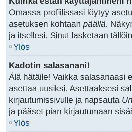
Kuinka estän käyttäjänimeni n
Omassa profiilissasi löytyy aset
asetuksen kohtaan
päällä
. Näkym
ja itsellesi. Sinut lasketaan tällö
Ylös
Kadotin salasanani!
Älä hätäile! Vaikka salasanaasi 
asettaa uusiksi. Asettaaksesi s
kirjautumissivulle ja napsauta
Un
ja pääset pian kirjautumaan sisä
Ylös