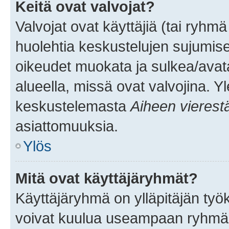
Keitä ovat valvojat?
Valvojat ovat käyttäjiä (tai ryhmä
huolehtia keskustelujen sujumise
oikeudet muokata ja sulkea/avata, 
alueella, missä ovat valvojina. Y
keskustelemasta
Aiheen vierest
asiattomuuksia.
Ylös
Mitä ovat käyttäjäryhmät?
Käyttäjäryhmä on ylläpitäjän työka
voivat kuulua useampaan ryhmään