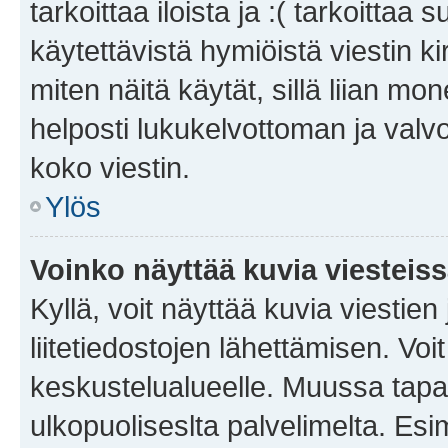
tarkoittaa iloista ja :( tarkoittaa 
käytettävistä hymiöistä viestin k
miten näitä käytät, sillä liian m
helposti lukukelvottoman ja valvo
koko viestin.
Ylös
Voinko näyttää kuvia viesteis
Kyllä, voit näyttää kuvia viestien 
liitetiedostojen lähettämisen. Vo
keskustelualueelle. Muussa tapa
ulkopuoliseslta palvelimelta. Es