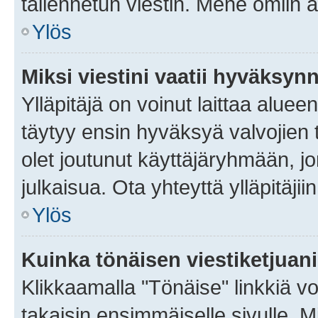
tallennetun viestin. Mene omiin a
Ylös
Miksi viestini vaatii hyväksyn
Ylläpitäjä on voinut laittaa alueen
täytyy ensin hyväksyä valvojien 
olet joutunut käyttäjäryhmään, jo
julkaisua. Ota yhteyttä ylläpitäjii
Ylös
Kuinka tönäisen viestiketjuan
Klikkaamalla "Tönäise" linkkiä voi
takaisin ensimmäiselle sivulle. M