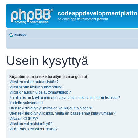
codeappdevelopmentplatf
no code app development platfom
Etusivu
Usein kysyttyä
Kirjautumisen ja rekisteröitymisen ongelmat
Miksi en voi kirjautua sisään?
Miksi minun täytyy rekisteröityä?
Miksi kirjaudun ulos automaattisesti?
Kuinka estän käyttäjänimeni näkymästä paikallaolijoiden listassa?
Kadotin salasanani!
Olen rekisteröitynyt, mutta en voi kirjautua sisään!
Olen rekisteröitynyt joskus, mutta en pääse enää kirjautumaan?!
Mikä on COPPA?
Miksi en voi rekisteröityä?
Mitä “Poista evästeet” tekee?