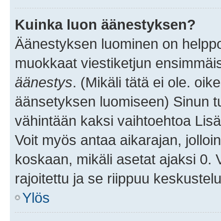
Kuinka luon äänestyksen?
Äänestyksen luominen on helppoa.
muokkaat viestiketjun ensimmäis
äänestys
. (Mikäli tätä ei ole. oik
äänsetyksen luomiseen) Sinun tu
vähintään kaksi vaihtoehtoa Lisää
Voit myös antaa aikarajan, jolloi
koskaan, mikäli asetat ajaksi 0.
rajoitettu ja se riippuu keskustel
Ylös