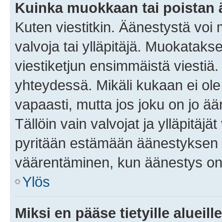
Kuinka muokkaan tai poistan
Kuten viestitkin. Äänestystä voi
valvoja tai ylläpitäjä. Muokatak
viestiketjun ensimmäistä viestiä
yhteydessä. Mikäli kukaan ei ol
vapaasti, mutta jos joku on jo ä
Tällöin vain valvojat ja ylläpitäjä
pyritään estämään äänestyksen 
väärentäminen, kun äänestys on
Ylös
Miksi en pääse tietyille alueill