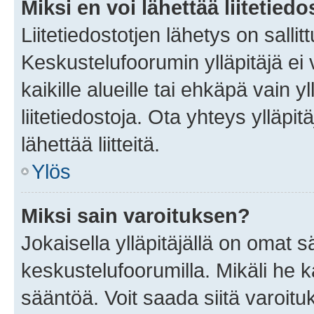
Miksi en voi lähettää liitetied
Liitetiedostotjen lähetys on sallit
Keskustelufoorumin ylläpitäjä ei v
kaikille alueille tai ehkäpä vain 
liitetiedostoja. Ota yhteys ylläpit
lähettää liitteitä.
Ylös
Miksi sain varoituksen?
Jokaisella ylläpitäjällä on omat 
keskustelufoorumilla. Mikäli he ka
sääntöä. Voit saada siitä varoi