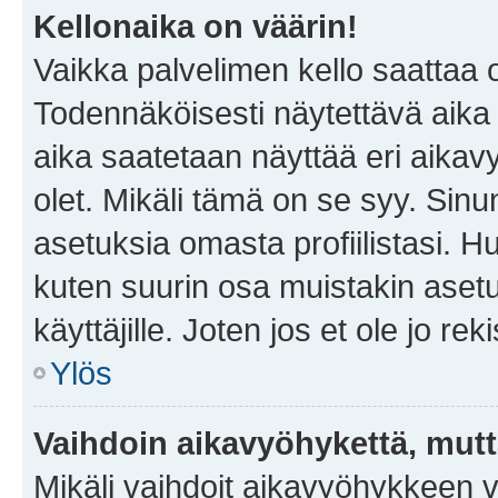
Kellonaika on väärin!
Vaikka palvelimen kello saattaa 
Todennäköisesti näytettävä aika
aika saatetaan näyttää eri aika
olet. Mikäli tämä on se syy. Si
asetuksia omasta profiilistasi. 
kuten suurin osa muistakin asetuks
käyttäjille. Joten jos et ole jo rek
Ylös
Vaihdoin aikavyöhykettä, mutta 
Mikäli vaihdoit aikavyöhykkeen 