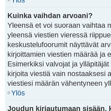
Kuinka vaihdan arvoani?
Yleensä et voi suoraan vaihtaa 
yleensä viestien vieressä riippu
keskustelufoorumit näyttävät ar
kirjoittamien viestien määrää ja er
Esimerkiksi valvojat ja ylläpitäjä
kirjoita viestiä vain nostaakses
viestiesi määrän vähentyneen yl
Ylös
Joudun kirjautumaan sisään, k