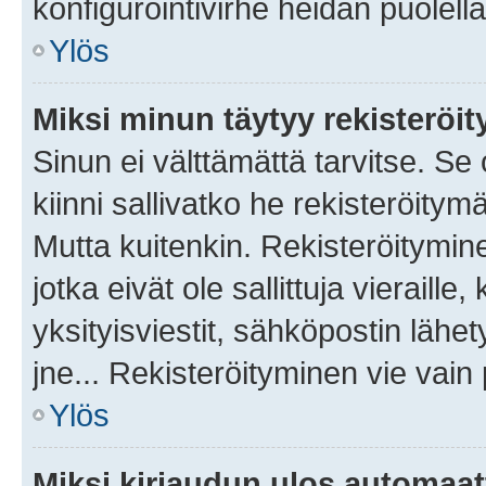
konfigurointivirhe heidän puolella
Ylös
Miksi minun täytyy rekisteröit
Sinun ei välttämättä tarvitse. Se
kiinni sallivatko he rekisteröitym
Mutta kuitenkin. Rekisteröitymine
jotka eivät ole sallittuja vierail
yksityisviestit, sähköpostin lähet
jne... Rekisteröityminen vie vain
Ylös
Miksi kirjaudun ulos automaat