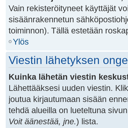
Vain rekisteröityneet käyttäjät v
sisäänrakennetun sähköpostiohjel
toiminnon). Tällä estetään roskap
Ylös
Viestin lähetyksen ong
Kuinka lähetän viestin keskus
Lähettääksesi uuden viestin. Kl
joutua kirjautumaan sisään ennen 
tehdä alueilla on lueteltuna sivun
Voit äänestää, jne.
) lista.