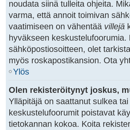
noudata siinä tulleita ohjeita. Mi
varma, että annoit toimivan sähk
vaatimiseen on vähentää
villejä
k
hyväkseen keskustelufoorumia. Mi
sähköpostiosoitteen, olet tarkista
myös roskapostikansion. Ota yhte
Ylös
Olen rekisteröitynyt joskus, 
Ylläpitäjä on saattanut sulkea ta
keskustelufoorumit poistavat k
tietokannan kokoa. Koita rekister