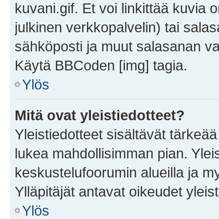
kuvani.gif. Et voi linkittää kuvia 
julkinen verkkopalvelin) tai sala
sähköposti ja muut salasanan vaa
Käytä BBCoden [img] tagia.
Ylös
Mitä ovat yleistiedotteet?
Yleistiedotteet sisältävät tärkeä
lukea mahdollisimman pian. Yleis
keskustelufoorumin alueilla ja m
Ylläpitäjät antavat oikeudet yleis
Ylös