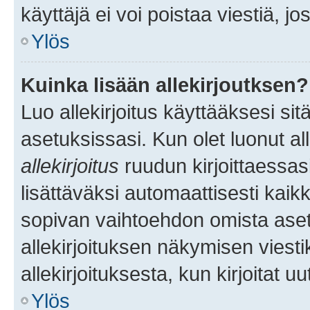
käyttäjä ei voi poistaa viestiä, jo
Ylös
Kuinka lisään allekirjoutksen?
Luo allekirjoitus käyttääksesi si
asetuksissasi. Kun olet luonut all
allekirjoitus
ruudun kirjoittaessasi
lisättäväksi automaattisesti kaikki
sopivan vaihtoehdon omista asetu
allekirjoituksen näkymisen viesti
allekirjoituksesta, kun kirjoitat uu
Ylös