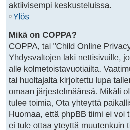
aktiivisempi keskusteluissa.
Ylös
Mikä on COPPA?
COPPA, tai "Child Online Privac
Yhdysvaltojen laki nettisivuille, 
alle kolmetoistavuotiailta. Vaa
tai huoltajalta kirjoitettu lupa ta
omaan järjestelmäänsä. Mikäli 
tulee toimia, Ota yhteyttä paika
Huomaa, että phpBB tiimi ei voi t
ei tule ottaa yteyttä muutenkuin t