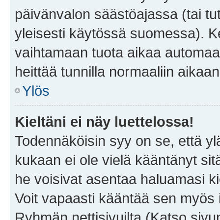
päivänvalon säästöajassa (tai tu
yleisesti käytössä suomessa). Ke
vaihtamaan tuota aikaa automaatti
heittää tunnilla normaaliin aikaan
Ylös
Kieltäni ei näy luettelossa!
Todennäköisin syy on se, että yläp
kukaan ei ole vielä kääntänyt sitä 
he voisivat asentaa haluamasi ki
Voit vapaasti kääntää sen myös i
Ryhmän nettisivuilta (Katso sivun