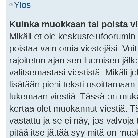
Ylös
Kuinka muokkaan tai poista vi
Mikäli et ole keskustelufoorumin y
poistaa vain omia viestejäsi. Voi
rajoitetun ajan sen luomisen jäl
valitsemastasi viestistä. Mikäli jo
lisätään pieni teksti osoittama
lukemaan viestiä. Tässä on mu
kertaa olet muokannut viestiä. Tä
vastattu ja se ei näy, jos valvoja
pitää itse jättää syy mitä on muo