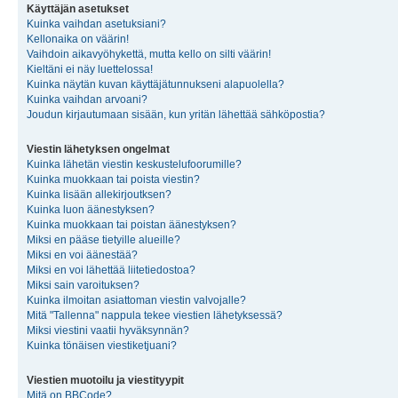
Käyttäjän asetukset
Kuinka vaihdan asetuksiani?
Kellonaika on väärin!
Vaihdoin aikavyöhykettä, mutta kello on silti väärin!
Kieltäni ei näy luettelossa!
Kuinka näytän kuvan käyttäjätunnukseni alapuolella?
Kuinka vaihdan arvoani?
Joudun kirjautumaan sisään, kun yritän lähettää sähköpostia?
Viestin lähetyksen ongelmat
Kuinka lähetän viestin keskustelufoorumille?
Kuinka muokkaan tai poista viestin?
Kuinka lisään allekirjoutksen?
Kuinka luon äänestyksen?
Kuinka muokkaan tai poistan äänestyksen?
Miksi en pääse tietyille alueille?
Miksi en voi äänestää?
Miksi en voi lähettää liitetiedostoa?
Miksi sain varoituksen?
Kuinka ilmoitan asiattoman viestin valvojalle?
Mitä "Tallenna" nappula tekee viestien lähetyksessä?
Miksi viestini vaatii hyväksynnän?
Kuinka tönäisen viestiketjuani?
Viestien muotoilu ja viestityypit
Mitä on BBCode?