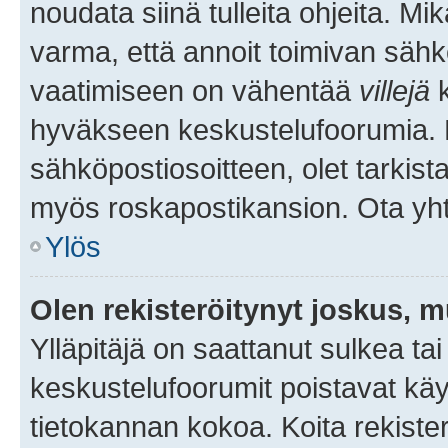
noudata siinä tulleita ohjeita. Mi
varma, että annoit toimivan sähk
vaatimiseen on vähentää
villejä
k
hyväkseen keskustelufoorumia. Mi
sähköpostiosoitteen, olet tarkista
myös roskapostikansion. Ota yhte
Ylös
Olen rekisteröitynyt joskus, 
Ylläpitäjä on saattanut sulkea ta
keskustelufoorumit poistavat k
tietokannan kokoa. Koita rekister