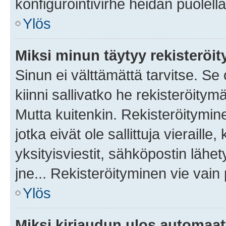
konfigurointivirhe heidän puolella
Ylös
Miksi minun täytyy rekisteröit
Sinun ei välttämättä tarvitse. Se
kiinni sallivatko he rekisteröitym
Mutta kuitenkin. Rekisteröitymine
jotka eivät ole sallittuja vierail
yksityisviestit, sähköpostin lähet
jne... Rekisteröityminen vie vain
Ylös
Miksi kirjaudun ulos automaat