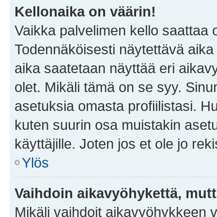
Kellonaika on väärin!
Vaikka palvelimen kello saattaa 
Todennäköisesti näytettävä aika
aika saatetaan näyttää eri aika
olet. Mikäli tämä on se syy. Si
asetuksia omasta profiilistasi. 
kuten suurin osa muistakin asetuks
käyttäjille. Joten jos et ole jo rek
Ylös
Vaihdoin aikavyöhykettä, mutta 
Mikäli vaihdoit aikavyöhykkeen 