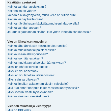
Käyttäjän asetukset
Kuinka vaihdan asetuksiani?
Kellonaika on väärin!
Vaihdoin aikavyöhykettä, mutta kello on silti väärin!
Kieltäni ei näy luettelossa!
Kuinka näytän kuvan käyttäjätunnukseni alapuolella?
Kuinka vaihdan arvoani?
Joudun kirjautumaan sisään, kun yritän lähettää sähköpostia?
Viestin lähetyksen ongelmat
Kuinka lähetän viestin keskustelufoorumille?
Kuinka muokkaan tai poista viestin?
Kuinka lisään allekirjoutksen?
Kuinka luon äänestyksen?
Kuinka muokkaan tai poistan äänestyksen?
Miksi en pääse tietyille alueille?
Miksi en voi äänestää?
Miksi en voi lähettää liitetiedostoa?
Miksi sain varoituksen?
Kuinka ilmoitan asiattoman viestin valvojalle?
Mitä "Tallenna" nappula tekee viestien lähetyksessä?
Miksi viestini vaatii hyväksynnän?
Kuinka tönäisen viestiketjuani?
Viestien muotoilu ja viestityypit
Mitä on BBCode?