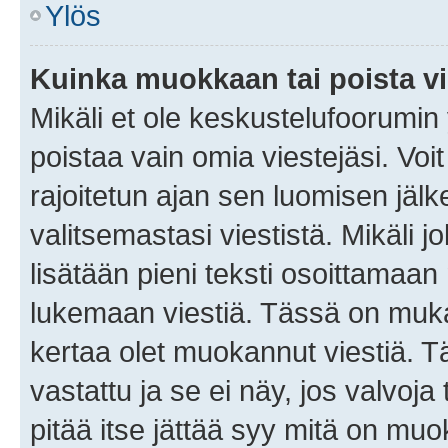
Ylös
Kuinka muokkaan tai poista vi
Mikäli et ole keskustelufoorumin y
poistaa vain omia viestejäsi. Voi
rajoitetun ajan sen luomisen jäl
valitsemastasi viestistä. Mikäli jo
lisätään pieni teksti osoittama
lukemaan viestiä. Tässä on mu
kertaa olet muokannut viestiä. Tä
vastattu ja se ei näy, jos valvoja
pitää itse jättää syy mitä on muo