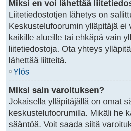
Miksi en voi lähettää liitetied
Liitetiedostotjen lähetys on sallit
Keskustelufoorumin ylläpitäjä ei v
kaikille alueille tai ehkäpä vain 
liitetiedostoja. Ota yhteys ylläpit
lähettää liitteitä.
Ylös
Miksi sain varoituksen?
Jokaisella ylläpitäjällä on omat 
keskustelufoorumilla. Mikäli he ka
sääntöä. Voit saada siitä varoi