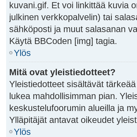
kuvani.gif. Et voi linkittää kuvia 
julkinen verkkopalvelin) tai sala
sähköposti ja muut salasanan vaa
Käytä BBCoden [img] tagia.
Ylös
Mitä ovat yleistiedotteet?
Yleistiedotteet sisältävät tärkeä
lukea mahdollisimman pian. Yleis
keskustelufoorumin alueilla ja m
Ylläpitäjät antavat oikeudet yleis
Ylös