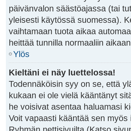
päivänvalon säästöajassa (tai tu
yleisesti käytössä suomessa). Ke
vaihtamaan tuota aikaa automaatti
heittää tunnilla normaaliin aikaan
Ylös
Kieltäni ei näy luettelossa!
Todennäköisin syy on se, että yläp
kukaan ei ole vielä kääntänyt sitä 
he voisivat asentaa haluamasi ki
Voit vapaasti kääntää sen myös i
Ryhmän nettisivuilta (Katso sivun