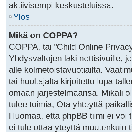
aktiivisempi keskusteluissa.
Ylös
Mikä on COPPA?
COPPA, tai "Child Online Privac
Yhdysvaltojen laki nettisivuille, 
alle kolmetoistavuotiailta. Vaa
tai huoltajalta kirjoitettu lupa ta
omaan järjestelmäänsä. Mikäli 
tulee toimia, Ota yhteyttä paika
Huomaa, että phpBB tiimi ei voi t
ei tule ottaa yteyttä muutenkuin t