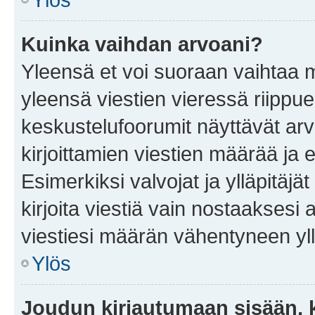
Kuinka vaihdan arvoani?
Yleensä et voi suoraan vaihtaa 
yleensä viestien vieressä riippu
keskustelufoorumit näyttävät ar
kirjoittamien viestien määrää ja er
Esimerkiksi valvojat ja ylläpitäjä
kirjoita viestiä vain nostaakses
viestiesi määrän vähentyneen yl
Ylös
Joudun kirjautumaan sisään, k