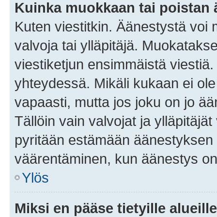
Kuinka muokkaan tai poistan
Kuten viestitkin. Äänestystä voi
valvoja tai ylläpitäjä. Muokatak
viestiketjun ensimmäistä viestiä
yhteydessä. Mikäli kukaan ei ol
vapaasti, mutta jos joku on jo ä
Tällöin vain valvojat ja ylläpitäjä
pyritään estämään äänestyksen 
väärentäminen, kun äänestys on
Ylös
Miksi en pääse tietyille alueill