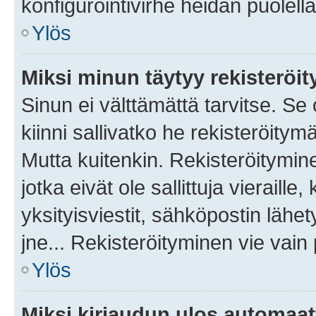
konfigurointivirhe heidän puolella
Ylös
Miksi minun täytyy rekisteröit
Sinun ei välttämättä tarvitse. Se
kiinni sallivatko he rekisteröitym
Mutta kuitenkin. Rekisteröitymine
jotka eivät ole sallittuja vierail
yksityisviestit, sähköpostin lähet
jne... Rekisteröityminen vie vain
Ylös
Miksi kirjaudun ulos automaat