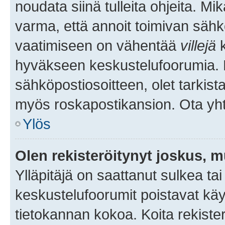
noudata siinä tulleita ohjeita. Mi
varma, että annoit toimivan sähk
vaatimiseen on vähentää
villejä
k
hyväkseen keskustelufoorumia. Mi
sähköpostiosoitteen, olet tarkista
myös roskapostikansion. Ota yhte
Ylös
Olen rekisteröitynyt joskus, 
Ylläpitäjä on saattanut sulkea ta
keskustelufoorumit poistavat k
tietokannan kokoa. Koita rekister