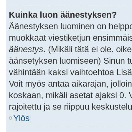
Kuinka luon äänestyksen?
Äänestyksen luominen on helppoa.
muokkaat viestiketjun ensimmäis
äänestys
. (Mikäli tätä ei ole. oik
äänsetyksen luomiseen) Sinun tu
vähintään kaksi vaihtoehtoa Lisää
Voit myös antaa aikarajan, jolloi
koskaan, mikäli asetat ajaksi 0.
rajoitettu ja se riippuu keskustel
Ylös