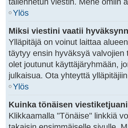
tallennetun viestin. Mene omiin a
Ylös
Miksi viestini vaatii hyväksyn
Ylläpitäjä on voinut laittaa alueen
täytyy ensin hyväksyä valvojien 
olet joutunut käyttäjäryhmään, jo
julkaisua. Ota yhteyttä ylläpitäjii
Ylös
Kuinka tönäisen viestiketjuan
Klikkaamalla "Tönäise" linkkiä voi
takaisin ensimmäiselle sivulle. M