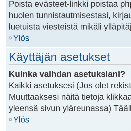
Poista evästeet-linkki poistaa p
huolen tunnistautmisestasi, kirja
luetuista viesteistä mikäli ylläpitä
Ylös
Käyttäjän asetukset
Kuinka vaihdan asetuksiani?
Kaikki asetuksesi (Jos olet rekist
Muuttaaksesi näitä tietoja klikka
yleensä sivun yläreunassa) Tääll
Ylös