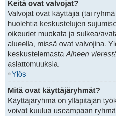
Keitä ovat valvojat?
Valvojat ovat käyttäjiä (tai ryhmä
huolehtia keskustelujen sujumise
oikeudet muokata ja sulkea/avata, 
alueella, missä ovat valvojina. Y
keskustelemasta
Aiheen vierest
asiattomuuksia.
Ylös
Mitä ovat käyttäjäryhmät?
Käyttäjäryhmä on ylläpitäjän työka
voivat kuulua useampaan ryhmään