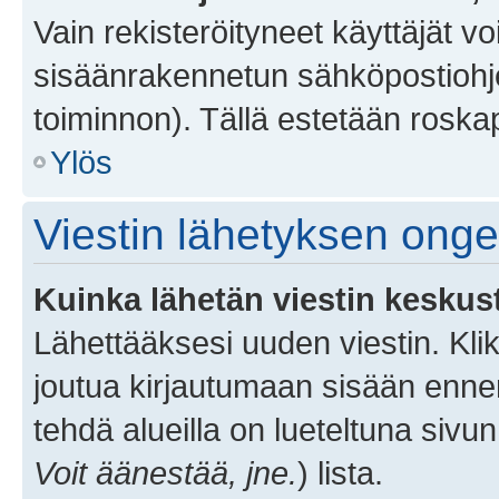
Vain rekisteröityneet käyttäjät v
sisäänrakennetun sähköpostiohjel
toiminnon). Tällä estetään roskap
Ylös
Viestin lähetyksen ong
Kuinka lähetän viestin keskus
Lähettääksesi uuden viestin. Kl
joutua kirjautumaan sisään ennen 
tehdä alueilla on lueteltuna sivun
Voit äänestää, jne.
) lista.