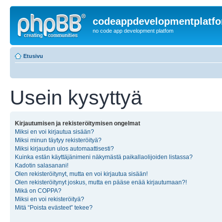
codeappdevelopmentplatf
no code app development platfom
Etusivu
Usein kysyttyä
Kirjautumisen ja rekisteröitymisen ongelmat
Miksi en voi kirjautua sisään?
Miksi minun täytyy rekisteröityä?
Miksi kirjaudun ulos automaattisesti?
Kuinka estän käyttäjänimeni näkymästä paikallaolijoiden listassa?
Kadotin salasanani!
Olen rekisteröitynyt, mutta en voi kirjautua sisään!
Olen rekisteröitynyt joskus, mutta en pääse enää kirjautumaan?!
Mikä on COPPA?
Miksi en voi rekisteröityä?
Mitä “Poista evästeet” tekee?