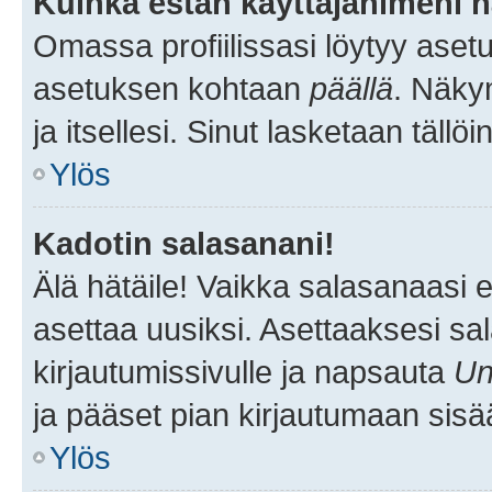
Kuinka estän käyttäjänimeni n
Omassa profiilissasi löytyy aset
asetuksen kohtaan
päällä
. Näkym
ja itsellesi. Sinut lasketaan tällö
Ylös
Kadotin salasanani!
Älä hätäile! Vaikka salasanaasi 
asettaa uusiksi. Asettaaksesi s
kirjautumissivulle ja napsauta
Un
ja pääset pian kirjautumaan sisä
Ylös