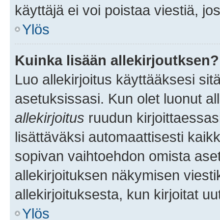
käyttäjä ei voi poistaa viestiä, jo
Ylös
Kuinka lisään allekirjoutksen?
Luo allekirjoitus käyttääksesi si
asetuksissasi. Kun olet luonut all
allekirjoitus
ruudun kirjoittaessasi
lisättäväksi automaattisesti kaikki
sopivan vaihtoehdon omista asetu
allekirjoituksen näkymisen viesti
allekirjoituksesta, kun kirjoitat uu
Ylös