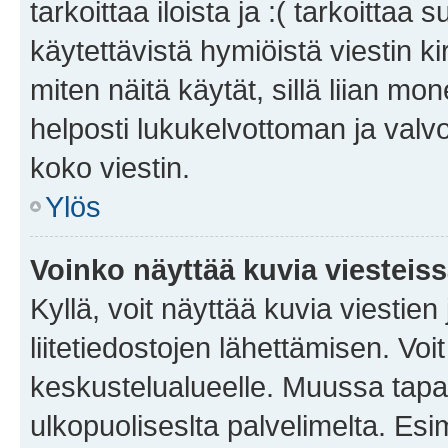
tarkoittaa iloista ja :( tarkoittaa 
käytettävistä hymiöistä viestin k
miten näitä käytät, sillä liian m
helposti lukukelvottoman ja valvo
koko viestin.
Ylös
Voinko näyttää kuvia viesteis
Kyllä, voit näyttää kuvia viestien 
liitetiedostojen lähettämisen. Vo
keskustelualueelle. Muussa tapa
ulkopuoliseslta palvelimelta. Es