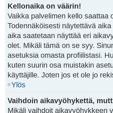
Kellonaika on väärin!
Vaikka palvelimen kello saattaa 
Todennäköisesti näytettävä aika
aika saatetaan näyttää eri aika
olet. Mikäli tämä on se syy. Si
asetuksia omasta profiilistasi. 
kuten suurin osa muistakin asetuks
käyttäjille. Joten jos et ole jo rek
Ylös
Vaihdoin aikavyöhykettä, mutta 
Mikäli vaihdoit aikavyöhykkeen 