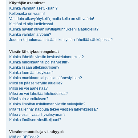
Käyttäjän asetukset
Kuinka vaihdan asetuksiani?
Kellonaika on väärin!
Vaihdoin aikavyöhykettä, mutta kello on silti väärin!
Kieltäni ei näy luettelossa!
Kuinka näytän kuvan käyttäjätunnukseni alapuolella?
Kuinka vaihdan arvoani?
Joudun kirjautumaan sisään, kun yritän lähettää sähköpostia?
Viestin lähetyksen ongelmat
Kuinka lähetän viestin keskustelufoorumille?
Kuinka muokkaan tai poista viestin?
Kuinka lisään allekirjoutksen?
Kuinka luon äänestyksen?
Kuinka muokkaan tai poistan äänestyksen?
Miksi en pääse tietyille alueille?
Miksi en voi äänestää?
Miksi en voi lähettää liitetiedostoa?
Miksi sain varoituksen?
Kuinka ilmoitan asiattoman viestin valvojalle?
Mitä "Tallenna" nappula tekee viestien lähetyksessä?
Miksi viestini vaatii hyväksynnän?
Kuinka tönäisen viestiketjuani?
Viestien muotoilu ja viestityypit
Mitä on BBCode?