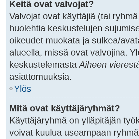
Keitä ovat valvojat?
Valvojat ovat käyttäjiä (tai ryhmä
huolehtia keskustelujen sujumise
oikeudet muokata ja sulkea/avata, 
alueella, missä ovat valvojina. Y
keskustelemasta
Aiheen vierest
asiattomuuksia.
Ylös
Mitä ovat käyttäjäryhmät?
Käyttäjäryhmä on ylläpitäjän työka
voivat kuulua useampaan ryhmään