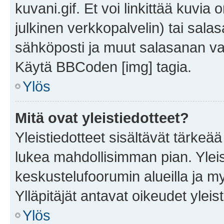
kuvani.gif. Et voi linkittää kuvia 
julkinen verkkopalvelin) tai sala
sähköposti ja muut salasanan vaa
Käytä BBCoden [img] tagia.
Ylös
Mitä ovat yleistiedotteet?
Yleistiedotteet sisältävät tärkeä
lukea mahdollisimman pian. Yleis
keskustelufoorumin alueilla ja m
Ylläpitäjät antavat oikeudet yleis
Ylös