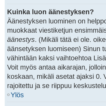
Kuinka luon äänestyksen?
Äänestyksen luominen on helppoa.
muokkaat viestiketjun ensimmäis
äänestys
. (Mikäli tätä ei ole. oik
äänsetyksen luomiseen) Sinun tu
vähintään kaksi vaihtoehtoa Lisää
Voit myös antaa aikarajan, jolloi
koskaan, mikäli asetat ajaksi 0.
rajoitettu ja se riippuu keskustel
Ylös