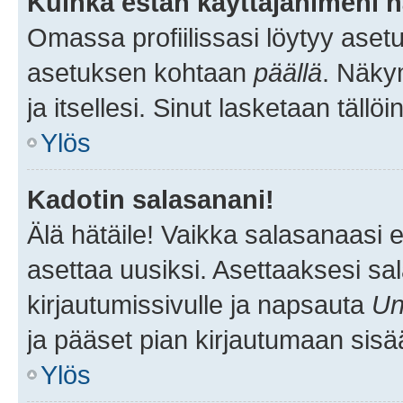
Kuinka estän käyttäjänimeni n
Omassa profiilissasi löytyy aset
asetuksen kohtaan
päällä
. Näkym
ja itsellesi. Sinut lasketaan tällö
Ylös
Kadotin salasanani!
Älä hätäile! Vaikka salasanaasi 
asettaa uusiksi. Asettaaksesi s
kirjautumissivulle ja napsauta
Un
ja pääset pian kirjautumaan sisä
Ylös