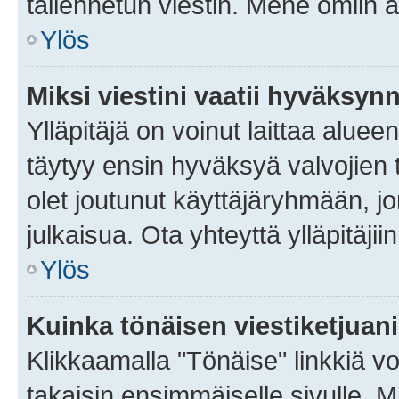
tallennetun viestin. Mene omiin a
Ylös
Miksi viestini vaatii hyväksyn
Ylläpitäjä on voinut laittaa alueen
täytyy ensin hyväksyä valvojien 
olet joutunut käyttäjäryhmään, jo
julkaisua. Ota yhteyttä ylläpitäjii
Ylös
Kuinka tönäisen viestiketjuan
Klikkaamalla "Tönäise" linkkiä voi
takaisin ensimmäiselle sivulle. M