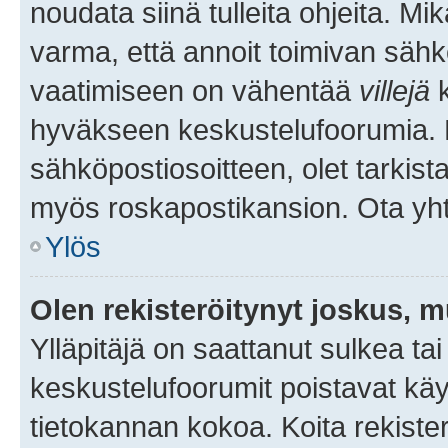
noudata siinä tulleita ohjeita. Mi
varma, että annoit toimivan sähk
vaatimiseen on vähentää
villejä
k
hyväkseen keskustelufoorumia. Mi
sähköpostiosoitteen, olet tarkista
myös roskapostikansion. Ota yhte
Ylös
Olen rekisteröitynyt joskus, 
Ylläpitäjä on saattanut sulkea ta
keskustelufoorumit poistavat k
tietokannan kokoa. Koita rekister