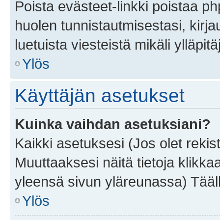
Poista evästeet-linkki poistaa p
huolen tunnistautmisestasi, kirja
luetuista viesteistä mikäli ylläpitä
Ylös
Käyttäjän asetukset
Kuinka vaihdan asetuksiani?
Kaikki asetuksesi (Jos olet rekist
Muuttaaksesi näitä tietoja klikka
yleensä sivun yläreunassa) Tääll
Ylös