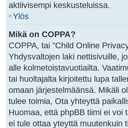
aktiivisempi keskusteluissa.
Ylös
Mikä on COPPA?
COPPA, tai "Child Online Privac
Yhdysvaltojen laki nettisivuille, 
alle kolmetoistavuotiailta. Vaa
tai huoltajalta kirjoitettu lupa ta
omaan järjestelmäänsä. Mikäli 
tulee toimia, Ota yhteyttä paika
Huomaa, että phpBB tiimi ei voi t
ei tule ottaa yteyttä muutenkuin t