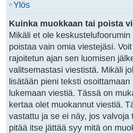
Ylös
Kuinka muokkaan tai poista vi
Mikäli et ole keskustelufoorumin y
poistaa vain omia viestejäsi. Voi
rajoitetun ajan sen luomisen jäl
valitsemastasi viestistä. Mikäli jo
lisätään pieni teksti osoittama
lukemaan viestiä. Tässä on mu
kertaa olet muokannut viestiä. Tä
vastattu ja se ei näy, jos valvoja
pitää itse jättää syy mitä on muo