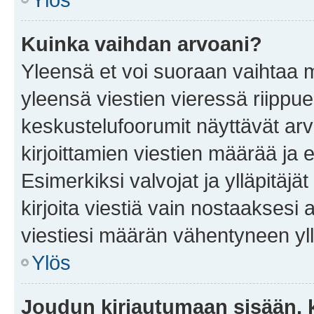
Kuinka vaihdan arvoani?
Yleensä et voi suoraan vaihtaa 
yleensä viestien vieressä riippu
keskustelufoorumit näyttävät ar
kirjoittamien viestien määrää ja er
Esimerkiksi valvojat ja ylläpitäjä
kirjoita viestiä vain nostaakses
viestiesi määrän vähentyneen yl
Ylös
Joudun kirjautumaan sisään, k