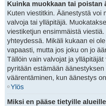
Kuinka muokkaan tai poistan
Kuten viestitkin. Äänestystä voi
valvoja tai ylläpitäjä. Muokatak
viestiketjun ensimmäistä viestiä
yhteydessä. Mikäli kukaan ei ol
vapaasti, mutta jos joku on jo ä
Tällöin vain valvojat ja ylläpitäjä
pyritään estämään äänestyksen 
väärentäminen, kun äänestys on
Ylös
Miksi en pääse tietyille alueill