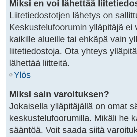
Miksi en voi lähettää liitetied
Liitetiedostotjen lähetys on sallit
Keskustelufoorumin ylläpitäjä ei v
kaikille alueille tai ehkäpä vain 
liitetiedostoja. Ota yhteys ylläpit
lähettää liitteitä.
Ylös
Miksi sain varoituksen?
Jokaisella ylläpitäjällä on omat 
keskustelufoorumilla. Mikäli he ka
sääntöä. Voit saada siitä varoi