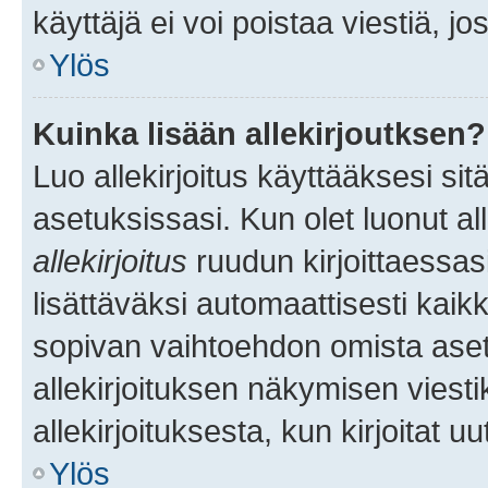
käyttäjä ei voi poistaa viestiä, jo
Ylös
Kuinka lisään allekirjoutksen?
Luo allekirjoitus käyttääksesi si
asetuksissasi. Kun olet luonut all
allekirjoitus
ruudun kirjoittaessasi
lisättäväksi automaattisesti kaikki
sopivan vaihtoehdon omista asetu
allekirjoituksen näkymisen viesti
allekirjoituksesta, kun kirjoitat uu
Ylös