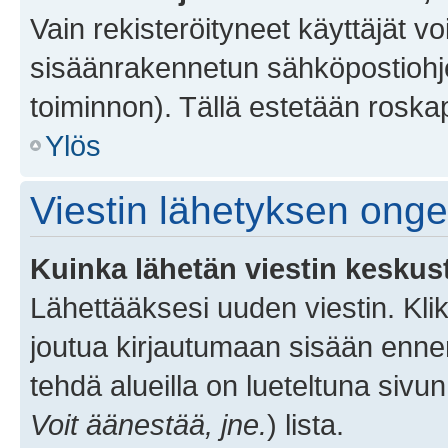
Vain rekisteröityneet käyttäjät v
sisäänrakennetun sähköpostiohjel
toiminnon). Tällä estetään roskap
Ylös
Viestin lähetyksen ong
Kuinka lähetän viestin keskus
Lähettääksesi uuden viestin. Kl
joutua kirjautumaan sisään ennen 
tehdä alueilla on lueteltuna sivun
Voit äänestää, jne.
) lista.