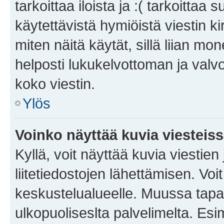
tarkoittaa iloista ja :( tarkoittaa 
käytettävistä hymiöistä viestin k
miten näitä käytät, sillä liian m
helposti lukukelvottoman ja valvo
koko viestin.
Ylös
Voinko näyttää kuvia viesteis
Kyllä, voit näyttää kuvia viestien 
liitetiedostojen lähettämisen. Vo
keskustelualueelle. Muussa tapa
ulkopuoliseslta palvelimelta. Es