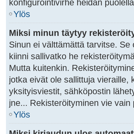
konfigurointivirhe heidän puolella
Ylös
Miksi minun täytyy rekisteröit
Sinun ei välttämättä tarvitse. Se
kiinni sallivatko he rekisteröitym
Mutta kuitenkin. Rekisteröitymine
jotka eivät ole sallittuja vierail
yksityisviestit, sähköpostin lähet
jne... Rekisteröityminen vie vain
Ylös
Miksi kirjaudun ulos automaat