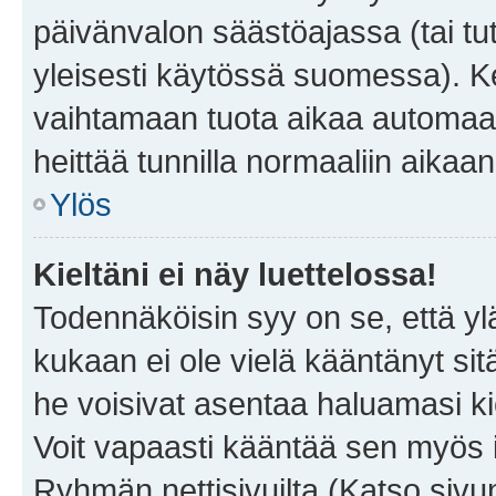
päivänvalon säästöajassa (tai tu
yleisesti käytössä suomessa). Ke
vaihtamaan tuota aikaa automaatti
heittää tunnilla normaaliin aikaan
Ylös
Kieltäni ei näy luettelossa!
Todennäköisin syy on se, että yläp
kukaan ei ole vielä kääntänyt sitä 
he voisivat asentaa haluamasi ki
Voit vapaasti kääntää sen myös i
Ryhmän nettisivuilta (Katso sivun