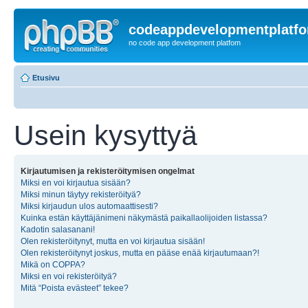
codeappdevelopmentplatf
no code app development platfom
Etusivu
Usein kysyttyä
Kirjautumisen ja rekisteröitymisen ongelmat
Miksi en voi kirjautua sisään?
Miksi minun täytyy rekisteröityä?
Miksi kirjaudun ulos automaattisesti?
Kuinka estän käyttäjänimeni näkymästä paikallaolijoiden listassa?
Kadotin salasanani!
Olen rekisteröitynyt, mutta en voi kirjautua sisään!
Olen rekisteröitynyt joskus, mutta en pääse enää kirjautumaan?!
Mikä on COPPA?
Miksi en voi rekisteröityä?
Mitä “Poista evästeet” tekee?