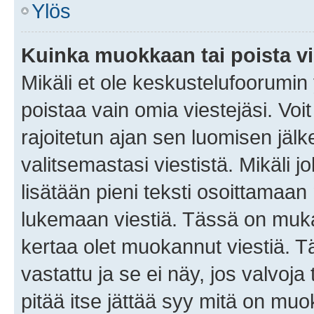
Ylös
Kuinka muokkaan tai poista vi
Mikäli et ole keskustelufoorumin y
poistaa vain omia viestejäsi. Voi
rajoitetun ajan sen luomisen jäl
valitsemastasi viestistä. Mikäli jo
lisätään pieni teksti osoittama
lukemaan viestiä. Tässä on mu
kertaa olet muokannut viestiä. Tä
vastattu ja se ei näy, jos valvoja
pitää itse jättää syy mitä on muo