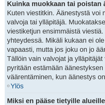
Kuinka muokkaan tai poistan
Kuten viestitkin. Äänestystä voi
valvoja tai ylläpitäjä. Muokatak
viestiketjun ensimmäistä viestiä
yhteydessä. Mikäli kukaan ei ol
vapaasti, mutta jos joku on jo ä
Tällöin vain valvojat ja ylläpitäjä
pyritään estämään äänestyksen 
väärentäminen, kun äänestys on
Ylös
Miksi en pääse tietyille alueill