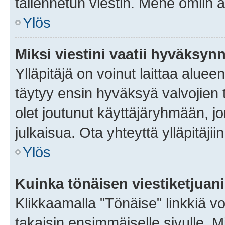
tallennetun viestin. Mene omiin a
Ylös
Miksi viestini vaatii hyväksyn
Ylläpitäjä on voinut laittaa alueen
täytyy ensin hyväksyä valvojien 
olet joutunut käyttäjäryhmään, jo
julkaisua. Ota yhteyttä ylläpitäjii
Ylös
Kuinka tönäisen viestiketjuan
Klikkaamalla "Tönäise" linkkiä voi
takaisin ensimmäiselle sivulle. M