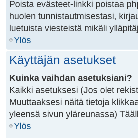
Poista evästeet-linkki poistaa p
huolen tunnistautmisestasi, kirja
luetuista viesteistä mikäli ylläpitä
Ylös
Käyttäjän asetukset
Kuinka vaihdan asetuksiani?
Kaikki asetuksesi (Jos olet rekist
Muuttaaksesi näitä tietoja klikka
yleensä sivun yläreunassa) Tääll
Ylös