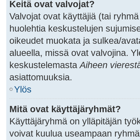
Keitä ovat valvojat?
Valvojat ovat käyttäjiä (tai ryhmä
huolehtia keskustelujen sujumise
oikeudet muokata ja sulkea/avata, 
alueella, missä ovat valvojina. Y
keskustelemasta
Aiheen vierest
asiattomuuksia.
Ylös
Mitä ovat käyttäjäryhmät?
Käyttäjäryhmä on ylläpitäjän työka
voivat kuulua useampaan ryhmään