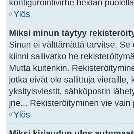
konfigurointivirhe heidän puolella
Ylös
Miksi minun täytyy rekisteröit
Sinun ei välttämättä tarvitse. Se
kiinni sallivatko he rekisteröitym
Mutta kuitenkin. Rekisteröitymine
jotka eivät ole sallittuja vierail
yksityisviestit, sähköpostin lähet
jne... Rekisteröityminen vie vain
Ylös
Miksi kirjaudun ulos automaat