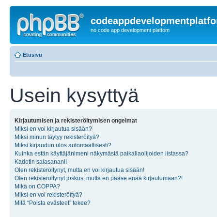
codeappdevelopmentplatf
no code app development platfom
Etusivu
Usein kysyttyä
Kirjautumisen ja rekisteröitymisen ongelmat
Miksi en voi kirjautua sisään?
Miksi minun täytyy rekisteröityä?
Miksi kirjaudun ulos automaattisesti?
Kuinka estän käyttäjänimeni näkymästä paikallaolijoiden listassa?
Kadotin salasanani!
Olen rekisteröitynyt, mutta en voi kirjautua sisään!
Olen rekisteröitynyt joskus, mutta en pääse enää kirjautumaan?!
Mikä on COPPA?
Miksi en voi rekisteröityä?
Mitä “Poista evästeet” tekee?