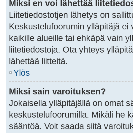
Miksi en voi lähettää liitetied
Liitetiedostotjen lähetys on sallit
Keskustelufoorumin ylläpitäjä ei v
kaikille alueille tai ehkäpä vain 
liitetiedostoja. Ota yhteys ylläpit
lähettää liitteitä.
Ylös
Miksi sain varoituksen?
Jokaisella ylläpitäjällä on omat 
keskustelufoorumilla. Mikäli he ka
sääntöä. Voit saada siitä varoi