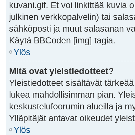
kuvani.gif. Et voi linkittää kuvia 
julkinen verkkopalvelin) tai sala
sähköposti ja muut salasanan vaa
Käytä BBCoden [img] tagia.
Ylös
Mitä ovat yleistiedotteet?
Yleistiedotteet sisältävät tärkeä
lukea mahdollisimman pian. Yleis
keskustelufoorumin alueilla ja m
Ylläpitäjät antavat oikeudet yleis
Ylös