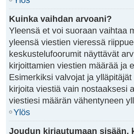
Kuinka vaihdan arvoani?
Yleensä et voi suoraan vaihtaa 
yleensä viestien vieressä riippu
keskustelufoorumit näyttävät ar
kirjoittamien viestien määrää ja er
Esimerkiksi valvojat ja ylläpitäjä
kirjoita viestiä vain nostaakses
viestiesi määrän vähentyneen yl
Ylös
Joudun kirjautumaan sisään, k