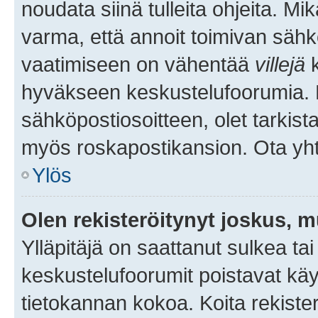
noudata siinä tulleita ohjeita. Mi
varma, että annoit toimivan sähk
vaatimiseen on vähentää
villejä
k
hyväkseen keskustelufoorumia. Mi
sähköpostiosoitteen, olet tarkista
myös roskapostikansion. Ota yhte
Ylös
Olen rekisteröitynyt joskus, 
Ylläpitäjä on saattanut sulkea ta
keskustelufoorumit poistavat k
tietokannan kokoa. Koita rekister