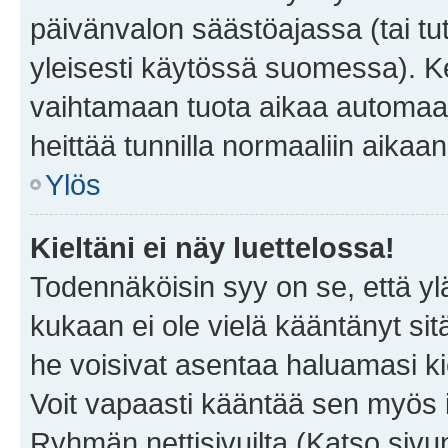
päivänvalon säästöajassa (tai tu
yleisesti käytössä suomessa). Ke
vaihtamaan tuota aikaa automaatti
heittää tunnilla normaaliin aikaan
Ylös
Kieltäni ei näy luettelossa!
Todennäköisin syy on se, että yläp
kukaan ei ole vielä kääntänyt sitä 
he voisivat asentaa haluamasi ki
Voit vapaasti kääntää sen myös i
Ryhmän nettisivuilta (Katso sivun