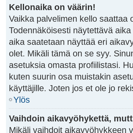
Kellonaika on väärin!
Vaikka palvelimen kello saattaa 
Todennäköisesti näytettävä aika
aika saatetaan näyttää eri aika
olet. Mikäli tämä on se syy. Si
asetuksia omasta profiilistasi. 
kuten suurin osa muistakin asetuks
käyttäjille. Joten jos et ole jo rek
Ylös
Vaihdoin aikavyöhykettä, mutta 
Mikäli vaihdoit aikavyöhykkeen 