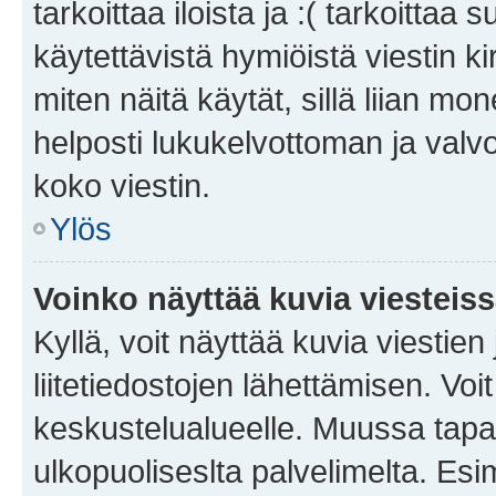
tarkoittaa iloista ja :( tarkoittaa 
käytettävistä hymiöistä viestin k
miten näitä käytät, sillä liian m
helposti lukukelvottoman ja valvo
koko viestin.
Ylös
Voinko näyttää kuvia viesteis
Kyllä, voit näyttää kuvia viestien 
liitetiedostojen lähettämisen. Vo
keskustelualueelle. Muussa tapa
ulkopuoliseslta palvelimelta. Es