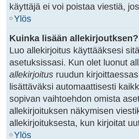
käyttäjä ei voi poistaa viestiä, jo
Ylös
Kuinka lisään allekirjoutksen?
Luo allekirjoitus käyttääksesi si
asetuksissasi. Kun olet luonut all
allekirjoitus
ruudun kirjoittaessasi
lisättäväksi automaattisesti kaikki
sopivan vaihtoehdon omista asetu
allekirjoituksen näkymisen viesti
allekirjoituksesta, kun kirjoitat uu
Ylös