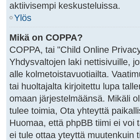
aktiivisempi keskusteluissa.
Ylös
Mikä on COPPA?
COPPA, tai "Child Online Privac
Yhdysvaltojen laki nettisivuille, 
alle kolmetoistavuotiailta. Vaa
tai huoltajalta kirjoitettu lupa ta
omaan järjestelmäänsä. Mikäli 
tulee toimia, Ota yhteyttä paika
Huomaa, että phpBB tiimi ei voi t
ei tule ottaa yteyttä muutenkuin t