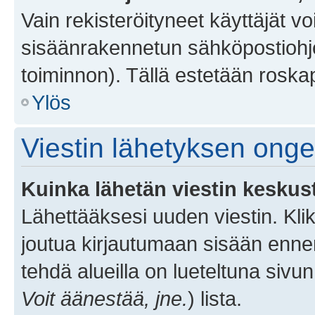
Vain rekisteröityneet käyttäjät v
sisäänrakennetun sähköpostiohjel
toiminnon). Tällä estetään roskap
Ylös
Viestin lähetyksen ong
Kuinka lähetän viestin keskus
Lähettääksesi uuden viestin. Kl
joutua kirjautumaan sisään ennen 
tehdä alueilla on lueteltuna sivun
Voit äänestää, jne.
) lista.