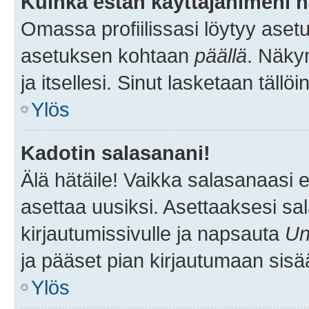
Kuinka estän käyttäjänimeni n
Omassa profiilissasi löytyy aset
asetuksen kohtaan
päällä
. Näkym
ja itsellesi. Sinut lasketaan tällö
Ylös
Kadotin salasanani!
Älä hätäile! Vaikka salasanaasi 
asettaa uusiksi. Asettaaksesi s
kirjautumissivulle ja napsauta
Un
ja pääset pian kirjautumaan sisä
Ylös