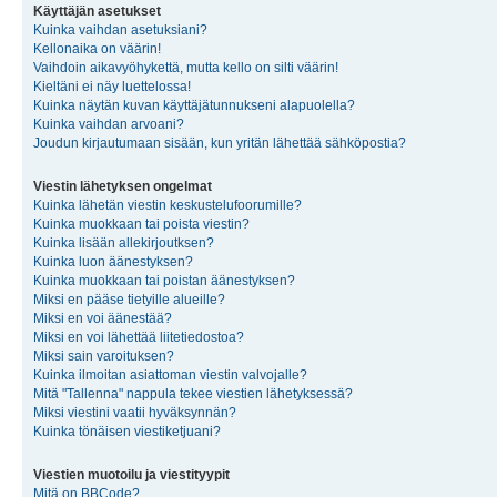
Käyttäjän asetukset
Kuinka vaihdan asetuksiani?
Kellonaika on väärin!
Vaihdoin aikavyöhykettä, mutta kello on silti väärin!
Kieltäni ei näy luettelossa!
Kuinka näytän kuvan käyttäjätunnukseni alapuolella?
Kuinka vaihdan arvoani?
Joudun kirjautumaan sisään, kun yritän lähettää sähköpostia?
Viestin lähetyksen ongelmat
Kuinka lähetän viestin keskustelufoorumille?
Kuinka muokkaan tai poista viestin?
Kuinka lisään allekirjoutksen?
Kuinka luon äänestyksen?
Kuinka muokkaan tai poistan äänestyksen?
Miksi en pääse tietyille alueille?
Miksi en voi äänestää?
Miksi en voi lähettää liitetiedostoa?
Miksi sain varoituksen?
Kuinka ilmoitan asiattoman viestin valvojalle?
Mitä "Tallenna" nappula tekee viestien lähetyksessä?
Miksi viestini vaatii hyväksynnän?
Kuinka tönäisen viestiketjuani?
Viestien muotoilu ja viestityypit
Mitä on BBCode?