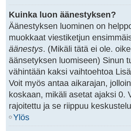
Kuinka luon äänestyksen?
Äänestyksen luominen on helppoa.
muokkaat viestiketjun ensimmäis
äänestys
. (Mikäli tätä ei ole. oik
äänsetyksen luomiseen) Sinun tu
vähintään kaksi vaihtoehtoa Lisää
Voit myös antaa aikarajan, jolloi
koskaan, mikäli asetat ajaksi 0.
rajoitettu ja se riippuu keskustel
Ylös