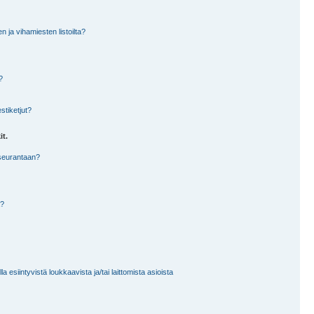
en ja vihamiesten listoilta?
?
stiketjut?
it.
 seurantaan?
a?
 esiintyvistä loukkaavista ja/tai laittomista asioista