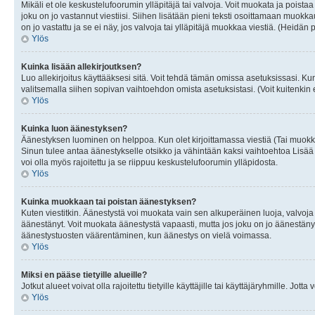
Mikäli et ole keskustelufoorumin ylläpitäjä tai valvoja. Voit muokata ja poista
joku on jo vastannut viestiisi. Siihen lisätään pieni teksti osoittamaan mu
on jo vastattu ja se ei näy, jos valvoja tai ylläpitäjä muokkaa viestiä. (Heidän 
Ylös
Kuinka lisään allekirjoutksen?
Luo allekirjoitus käyttääksesi sitä. Voit tehdä tämän omissa asetuksissasi. Kun 
valitsemalla siihen sopivan vaihtoehdon omista asetuksistasi. (Voit kuitenkin es
Ylös
Kuinka luon äänestyksen?
Äänestyksen luominen on helppoa. Kun olet kirjoittamassa viestiä (Tai muokk
Sinun tulee antaa äänestykselle otsikko ja vähintään kaksi vaihtoehtoa Lisää k
voi olla myös rajoitettu ja se riippuu keskustelufoorumin ylläpidosta.
Ylös
Kuinka muokkaan tai poistan äänestyksen?
Kuten viestitkin. Äänestystä voi muokata vain sen alkuperäinen luoja, valvoja
äänestänyt. Voit muokata äänestystä vapaasti, mutta jos joku on jo äänestänyt
äänestystuosten väärentäminen, kun äänestys on vielä voimassa.
Ylös
Miksi en pääse tietyille alueille?
Jotkut alueet voivat olla rajoitettu tietyille käyttäjille tai käyttäjäryhmille. Jotta
Ylös