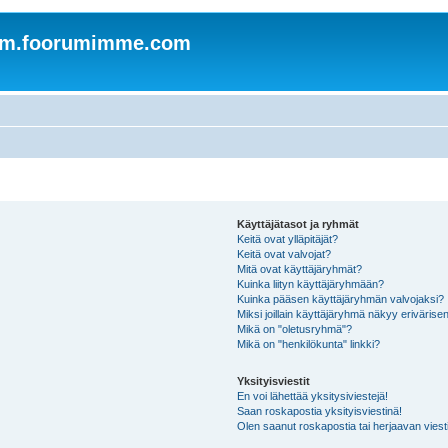
om.foorumimme.com
Käyttäjätasot ja ryhmät
Keitä ovat ylläpitäjät?
Keitä ovat valvojat?
Mitä ovat käyttäjäryhmät?
Kuinka liityn käyttäjäryhmään?
Kuinka pääsen käyttäjäryhmän valvojaksi?
Miksi joillain käyttäjäryhmä näkyy erivärise
Mikä on "oletusryhmä"?
Mikä on "henkilökunta" linkki?
Yksityisviestit
En voi lähettää yksitysiviestejä!
Saan roskapostia yksityisviestinä!
Olen saanut roskapostia tai herjaavan viesti