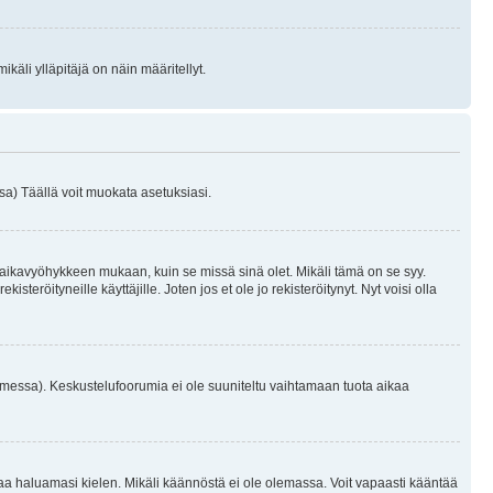
käli ylläpitäjä on näin määritellyt.
a) Täällä voit muokata asetuksiasi.
 aikavyöhykkeen mukaan, kuin se missä sinä olet. Mikäli tämä on se syy.
eröityneille käyttäjille. Joten jos et ole jo rekisteröitynyt. Nyt voisi olla
omessa). Keskustelufoorumia ei ole suuniteltu vaihtamaan tuota aikaa
sentaa haluamasi kielen. Mikäli käännöstä ei ole olemassa. Voit vapaasti kääntää