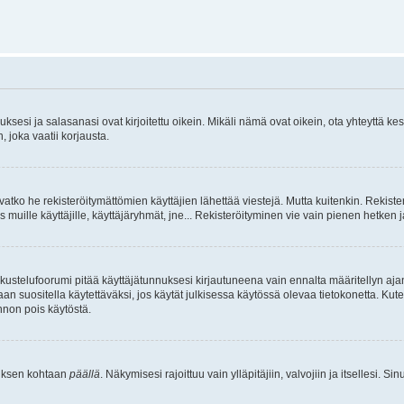
sesi ja salasanasi ovat kirjoitettu oikein. Mikäli nämä ovat oikein, ota yhteyttä ke
, joka vaatii korjausta.
ivatko he rekisteröitymättömien käyttäjien lähettää viestejä. Mutta kuitenkin. Rekister
s muille käyttäjille, käyttäjäryhmät, jne... Rekisteröityminen vie vain pienen hetken 
kustelufoorumi pitää käyttäjätunnuksesi kirjautuneena vain ennalta määritellyn ajan
an suositella käytettäväksi, jos käytät julkisessa käytössä olevaa tietokonetta. Kuten
innon pois käytöstä.
etuksen kohtaan
päällä
. Näkymisesi rajoittuu vain ylläpitäjiin, valvojiin ja itsellesi. S