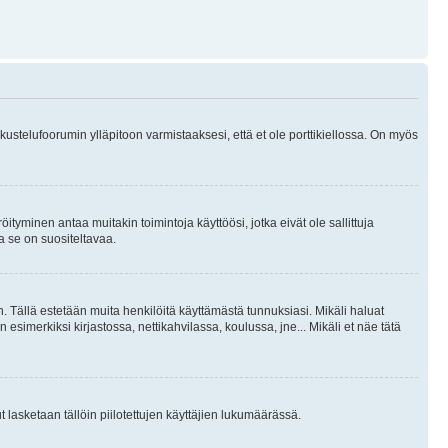
skustelufoorumin ylläpitoon varmistaaksesi, että et ole porttikiellossa. On myös
öityminen antaa muitakin toimintoja käyttöösi, jotka eivät ole sallittuja
ja se on suositeltavaa.
. Tällä estetään muita henkilöitä käyttämästä tunnuksiasi. Mikäli haluat
 esimerkiksi kirjastossa, nettikahvilassa, koulussa, jne... Mikäli et näe tätä
inut lasketaan tällöin piilotettujen käyttäjien lukumäärässä.