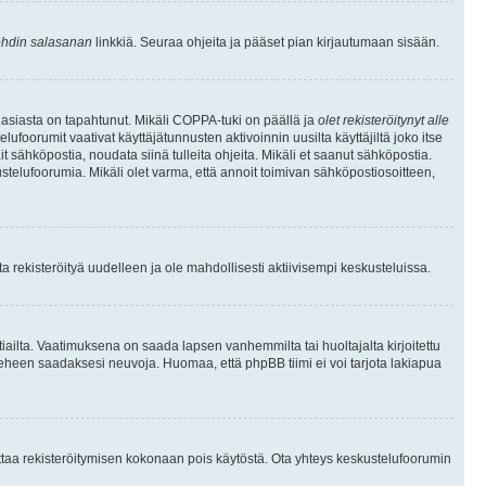
hdin salasanan
linkkiä. Seuraa ohjeita ja pääset pian kirjautumaan sisään.
 asiasta on tapahtunut. Mikäli COPPA-tuki on päällä ja
olet rekisteröitynyt alle
ufoorumit vaativat käyttäjätunnusten aktivoinnin uusilta käyttäjiltä joko itse
ait sähköpostia, noudata siinä tulleita ohjeita. Mikäli et saanut sähköpostia.
telufoorumia. Mikäli olet varma, että annoit toimivan sähköpostiosoitteen,
 rekisteröityä uudelleen ja ole mahdollisesti aktiivisempi keskusteluissa.
tiailta. Vaatimuksena on saada lapsen vanhemmilta tai huoltajalta kirjoitettu
ieheen saadaksesi neuvoja. Huomaa, että phpBB tiimi ei voi tarjota lakiapua
 ottaa rekisteröitymisen kokonaan pois käytöstä. Ota yhteys keskustelufoorumin