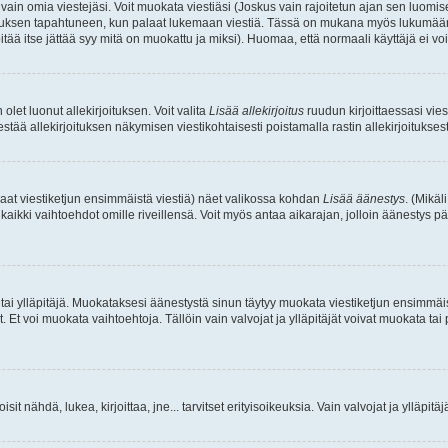
a vain omia viestejäsi. Voit muokata viestiäsi (Joskus vain rajoitetun ajan sen luom
okkauksen tapahtuneen, kun palaat lukemaan viestiä. Tässä on mukana myös lukumäärä
pitää itse jättää syy mitä on muokattu ja miksi). Huomaa, että normaali käyttäjä ei voi 
olet luonut allekirjoituksen. Voit valita
Lisää allekirjoitus
ruudun kirjoittaessasi viest
tää allekirjoituksen näkymisen viestikohtaisesti poistamalla rastin allekirjoituksesta,
aat viestiketjun ensimmäistä viestiä) näet valikossa kohdan
Lisää äänestys
. (Mikäl
aikki vaihtoehdot omille riveillensä. Voit myös antaa aikarajan, jolloin äänestys pä
 tai ylläpitäjä. Muokataksesi äänestystä sinun täytyy muokata viestiketjun ensimmäi
. Et voi muokata vaihtoehtoja. Tällöin vain valvojat ja ylläpitäjät voivat muokata 
 voisit nähdä, lukea, kirjoittaa, jne... tarvitset erityisoikeuksia. Vain valvojat ja ylläpi