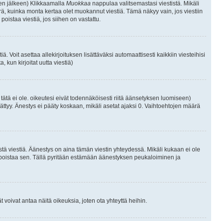
isen jälkeen) Klikkaamalla
Muokkaa
nappulaa valitsemastasi viestistä. Mikäli
, kuinka monta kertaa olet muokannut viestiä. Tämä näkyy vain, jos viestiin
poistaa viestiä, jos siihen on vastattu.
iä. Voit asettaa allekirjoituksen lisättäväksi automaattisesti kaikkiin viesteihisi
 kun kirjoitat uutta viestiä)
i tätä ei ole. oikeutesi eivät todennäköisesti riitä äänsetyksen luomiseen)
ättyy. Änestys ei pääty koskaan, mikäli asetat ajaksi 0. Vaihtoehtojen määrä
stä viestiä. Äänestys on aina tämän viestin yhteydessä. Mikäli kukaan ei ole
tai poistaa sen. Tällä pyritään estämään äänestyksen peukaloiminen ja
täjät voivat antaa näitä oikeuksia, joten ota yhteyttä heihin.