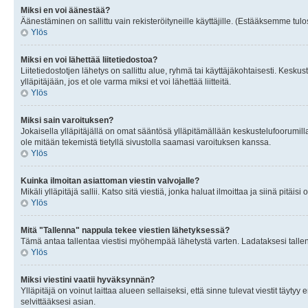
Miksi en voi äänestää?
Äänestäminen on sallittu vain rekisteröityneille käyttäjille. (Estääksemme tulos
Ylös
Miksi en voi lähettää liitetiedostoa?
Liitetiedostotjen lähetys on sallittu alue, ryhmä tai käyttäjäkohtaisesti. Keskus
ylläpitäjään, jos et ole varma miksi et voi lähettää liitteitä.
Ylös
Miksi sain varoituksen?
Jokaisella ylläpitäjällä on omat sääntösä ylläpitämällään keskustelufoorumilla
ole mitään tekemistä tietyllä sivustolla saamasi varoituksen kanssa.
Ylös
Kuinka ilmoitan asiattoman viestin valvojalle?
Mikäli ylläpitäjä sallii. Katso sitä viestiä, jonka haluat ilmoittaa ja siinä pitä
Ylös
Mitä "Tallenna" nappula tekee viestien lähetyksessä?
Tämä antaa tallentaa viestisi myöhempää lähetystä varten. Ladataksesi tallenn
Ylös
Miksi viestini vaatii hyväksynnän?
Ylläpitäjä on voinut laittaa alueen sellaiseksi, että sinne tulevat viestit täyty
selvittääksesi asian.