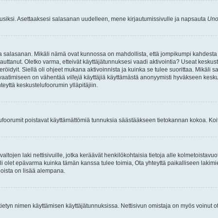
uusiksi. Asettaaksesi salasanan uudelleen, mene kirjautumissivulle ja napsauta
Uno
n ja salasanan. Mikäli nämä ovat kunnossa on mahdollista, että jompikumpi kahdesta
auttanut. Oletko varma, etteivät käyttäjätunnuksesi vaadi aktivointia? Useat keskustel
röidyit. Siellä oli ohjeet mukana aktivoinnista ja kuinka se tulee suorittaa. Mikäli s
n vaatimiseen on vähentää
villejä
käyttäjiä käyttämästä anonyymisti hyväkseen keskus
teyttä keskustelufoorumin ylläpitäjiin.
elufoorumit poistavat käyttämättömiä tunnuksia säästääkseen tietokannan kokoa. Koita
tojen laki nettisivuille, jotka keräävät henkilökohtaisia tietoja alle kolmetoistavuo
li olet epävarma kuinka tämän kanssa tulee toimia, Ota yhteyttä paikalliseen lakim
 joista on lisää alempana.
nyt tietyn nimen käyttämisen käyttäjätunnuksissa. Nettisivun omistaja on myös voinut