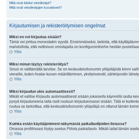
Mitä ovat lukitut viestiketjut?
Mitä ovat viestiketjujen kuvakkeet?
Kirjautumisen ja rekisteröitymisen ongelmat
Miksi en voi kirjautua sisään?
Tämä voi johtua monestakin syystä. Ensimmäiseksi, tarkista, että käyttäjätunnuk
mahdollista, että nettisivun omistajalla on konfigurointivirhe heidän puolellaan
Ylös
Miksi minun täytyy rekisteröityä?
Sinun ei välttämättä tarvitse. Se on keskustelufoorumin ylläpitäjistä kiinni sall
vieraille, kuten Avatar-kuvan määrittäminen, yksityisviestit, sähköpostin lähety
Ylös
Miksi kirjaudun ulos automaattisesti?
Mikäli et valitse
Kirjaudu automaattisesti sisään jokaisella käynnillä
rastia kes
pysyä kirjautuneena laita rasti ruutuun kirjautuessassi sisään. Tätä ei kuitenka
ruutua se tarkoittaa, että keskustelufoorumin ylläpitäjä on ottanut tämän toim
Ylös
Kuinka estän käyttäjänimeni näkymästä paikallaolijoiden listassa?
Omassa profiilissasi löytyy asetus
Piilota paikallaolo
. Mikäli laitat tämän as
Ylös