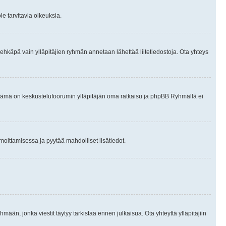
le tarvitavia oikeuksia.
tai ehkäpä vain ylläpitäjien ryhmän annetaan lähettää liitetiedostoja. Ota yhteys
en. Tämä on keskustelufoorumin ylläpitäjän oma ratkaisu ja phpBB Ryhmällä ei
ilmoittamisessa ja pyytää mahdolliset lisätiedot.
hmään, jonka viestit täytyy tarkistaa ennen julkaisua. Ota yhteyttä ylläpitäjiin