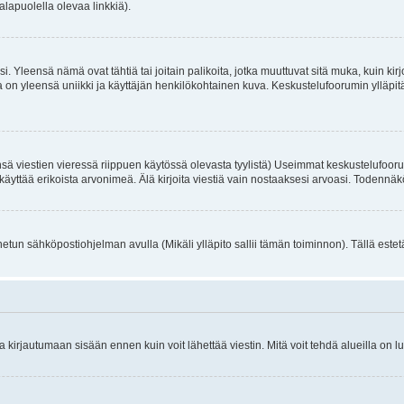
alapuolella olevaa linkkiä).
. Yleensä nämä ovat tähtiä tai joitain palikoita, jotka muuttuvat sitä muka, kuin kir
n yleensä uniikki ja käyttäjän henkilökohtainen kuva. Keskustelufoorumin ylläpitäjä
sä viestien vieressä riippuen käytössä olevasta tyylistä) Useimmat keskustelufooru
oivat käyttää erikoista arvonimeä. Älä kirjoita viestiä vain nostaaksesi arvoasi. Tod
netun sähköpostiohjelman avulla (Mikäli ylläpito sallii tämän toiminnon). Tällä estet
irjautumaan sisään ennen kuin voit lähettää viestin. Mitä voit tehdä alueilla on lu