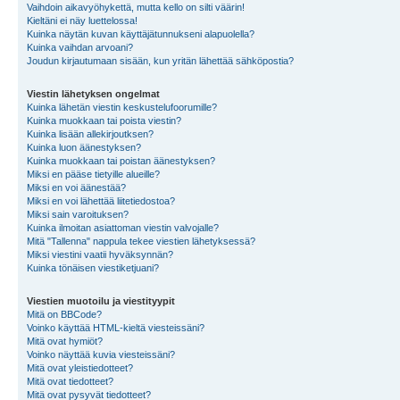
Vaihdoin aikavyöhykettä, mutta kello on silti väärin!
Kieltäni ei näy luettelossa!
Kuinka näytän kuvan käyttäjätunnukseni alapuolella?
Kuinka vaihdan arvoani?
Joudun kirjautumaan sisään, kun yritän lähettää sähköpostia?
Viestin lähetyksen ongelmat
Kuinka lähetän viestin keskustelufoorumille?
Kuinka muokkaan tai poista viestin?
Kuinka lisään allekirjoutksen?
Kuinka luon äänestyksen?
Kuinka muokkaan tai poistan äänestyksen?
Miksi en pääse tietyille alueille?
Miksi en voi äänestää?
Miksi en voi lähettää liitetiedostoa?
Miksi sain varoituksen?
Kuinka ilmoitan asiattoman viestin valvojalle?
Mitä "Tallenna" nappula tekee viestien lähetyksessä?
Miksi viestini vaatii hyväksynnän?
Kuinka tönäisen viestiketjuani?
Viestien muotoilu ja viestityypit
Mitä on BBCode?
Voinko käyttää HTML-kieltä viesteissäni?
Mitä ovat hymiöt?
Voinko näyttää kuvia viesteissäni?
Mitä ovat yleistiedotteet?
Mitä ovat tiedotteet?
Mitä ovat pysyvät tiedotteet?