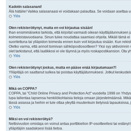
Kadotin salasanani!
Älä hätäile! Vaikka salasanaasi ei voidakaan palauttaa. Se voidaan asettaa 
Ylös
Olen rekisteröitynyt, mutta en voi kirjautua sisään!
Ihan ensimmäiseksi tarkista, että kirjoitat varmasti oikean käyttäjätunnukse
kolmetoistavuotiaana
. Sinun tulee noudattaa saamiasi ohjeita. Mikäli tämä ei 
suoritettuna tai ylläpidon toimesta ennen kuin voit kirjautua sisään. Kun rekiste
Oletko varma, että annoit toimivan sähköpostiosoitteen? Yksi syy aktivoinni
olet tarkistanut, että laatikkosi ei ole täynnä ja myös roskapostikansion. Ota yh
Ylös
Olen rekisteröitynyt joskus, mutta en pääse enää kirjautumaan?!
Ylläpitäjä on saattanut sulkea tai poistaa käyttäjätunnuksesi. Jotkut keskust
Ylös
Mikä on COPPA?
COPPA, tai "Child Online Privacy and Protection Act" vuodelta 1998 on Yhdysval
lupa tallentaa lapsensa henkilökohtaisia tietoja omaan järjestelmäänsä. Mikä
tässä asiassa ja heihin ei tule ottaa yteyttä muutenkuin tietyissä tapauksissa,
Ylös
Miksi en voi rekisteröityä?
Nettisivuston omistaja on voinut antaa porttikiellon IP-osoitteellesi tai estä
ylläpitäjiin saadaksesi lisää tietoa.