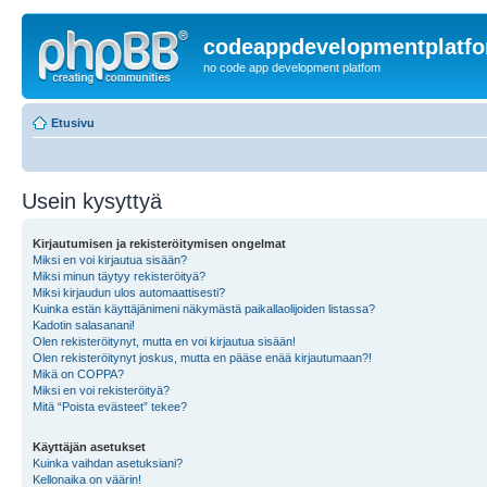
codeappdevelopmentplatf
no code app development platfom
Etusivu
Usein kysyttyä
Kirjautumisen ja rekisteröitymisen ongelmat
Miksi en voi kirjautua sisään?
Miksi minun täytyy rekisteröityä?
Miksi kirjaudun ulos automaattisesti?
Kuinka estän käyttäjänimeni näkymästä paikallaolijoiden listassa?
Kadotin salasanani!
Olen rekisteröitynyt, mutta en voi kirjautua sisään!
Olen rekisteröitynyt joskus, mutta en pääse enää kirjautumaan?!
Mikä on COPPA?
Miksi en voi rekisteröityä?
Mitä “Poista evästeet” tekee?
Käyttäjän asetukset
Kuinka vaihdan asetuksiani?
Kellonaika on väärin!