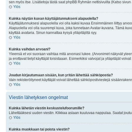
sen myös itse. Lisätietoja tästä saat phpBB Ryhmän nettisivuilta (Katso sivun 
Ylös
Kuinka näytän kuvan käyttäjätunnukseni alapuolella?
Käyttäjätunnuksesi alapuolella voi olla kaksi kuvaa Ensimmäinen liittyy arvoosi
Alapuolella voi olla suurempi kuva, joka tunnetaan Avatar-kuvana. Tämä kuva o
käyttää avataria. Sinun kannattaa kysyä ylläpitäjiltä syy.
Ylös
Kuinka vaihdan arvoani?
Yleensä et voi suoraan vaihtaa mitä arvonasi lukee. (Arvonimet näkyvät yleen
ja erottavat tietyt käyttäjät toisistaaan. Esimerkiksi valvojat ja ylläpitäjät v
Ylös
Joudun kirjautumaan sisään, kun yritän lähettää sähköpostia?
Vain rekisteröityneet käyttäjät voivat lähettää sähköpostiviestejä sisäänraken
Ylös
Viestin lähetyksen ongelmat
Kuinka lähetän viestin keskustelufoorumille?
Lähettääksesi uuden viestin. Klikkaa asiaan kuuluvaa nappulaa. Saatat joutua k
Ylös
Kuinka muokkaan tai poista viestin?