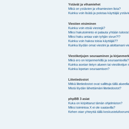
Ystävät ja vihamiehet
Mikä on ystävien ja vihamiesten lista?
Kuinka voin lisätä ja poistaa käyttäjiä ystävi
Viestien etsiminen
Kuinka voin etsiä viestejä?
Miksi hakutoiminto ei palauta yhtään tulosta
Miksi haku antaa vain tyhjän sivun?!?
Kuinka voin hakea toisia käyttäjiä??
Kuinka löydän omat viestini ja aloittamani vie
Viestiketjujen seuraaminen ja kirjanmerk
Mikä ero on kirjanmerkillä ja seuraamisella?
Kuinka asetan tietyn alueen tai viestiketjun
Kuinka lopetan seuraamisen?
Liitetiedostot
Mitkä liitetiedostot ovat sallittuja tällä alueell
Mistä löydän lähettämäni liitetiedostot?
phpBB 3 asiat
Kuka on kirjoittanut tämän ohjelmiston?
Miksi toimintoa X ei ole saatavilla?
Kehen otan yhteyttä tällä keskustelufoorumilla