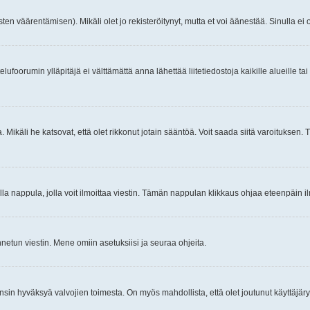
ten väärentämisen). Mikäli olet jo rekisteröitynyt, mutta et voi äänestää. Sinulla ei o
telufoorumin ylläpitäjä ei välttämättä anna lähettää liitetiedostoja kaikille alueille 
. Mikäli he katsovat, että olet rikkonut jotain sääntöä. Voit saada siitä varoituks
isi olla nappula, jolla voit ilmoittaa viestin. Tämän nappulan klikkaus ohjaa eteenpäin 
etun viestin. Mene omiin asetuksiisi ja seuraa ohjeita.
y ensin hyväksyä valvojien toimesta. On myös mahdollista, että olet joutunut käyttäjäry