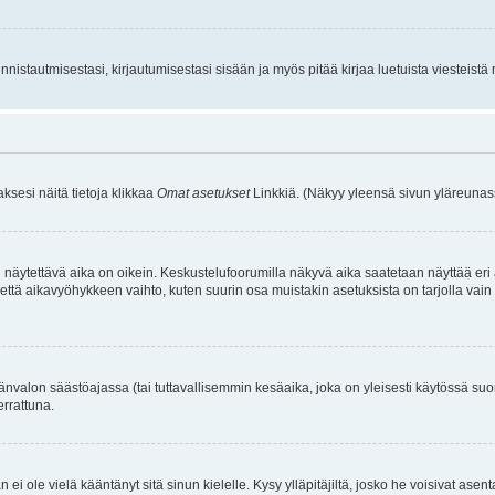
istautmisestasi, kirjautumisestasi sisään ja myös pitää kirjaa luetuista viesteistä mi
aksesi näitä tietoja klikkaa
Omat asetukset
Linkkiä. (Näkyy yleensä sivun yläreunass
 näytettävä aika on oikein. Keskustelufoorumilla näkyvä aika saatetaan näyttää eri
aikavyöhykkeen vaihto, kuten suurin osa muistakin asetuksista on tarjolla vain rekist
änvalon säästöajassa (tai tuttavallisemmin kesäaika, joka on yleisesti käytössä su
errattuna.
an ei ole vielä kääntänyt sitä sinun kielelle. Kysy ylläpitäjiltä, josko he voisivat a