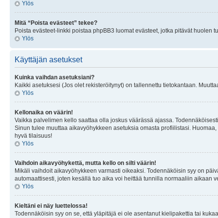
Ylös
Mitä “Poista evästeet” tekee?
Poista evästeet-linkki poistaa phpBB3 luomat evästeet, jotka pitävät huolen tunn
Ylös
Käyttäjän asetukset
Kuinka vaihdan asetuksiani?
Kaikki asetuksesi (Jos olet rekisteröitynyt) on tallennettu tietokantaan. Muutta
Ylös
Kellonaika on väärin!
Vaikka palvelimen kello saattaa olla joskus väärässä ajassa. Todennäköisesti
Sinun tulee muuttaa aikavyöhykkeen asetuksia omasta profiilistasi. Huomaa, että 
hyvä tilaisuus!
Ylös
Vaihdoin aikavyöhykettä, mutta kello on silti väärin!
Mikäli vaihdoit aikavyöhykkeen varmasti oikeaksi. Todennäköisin syy on päiv
automaattisesti, joten kesällä tuo aika voi heittää tunnilla normaaliin aikaan v
Ylös
Kieltäni ei näy luettelossa!
Todennäköisin syy on se, että yläpitäjä ei ole asentanut kielipakettia tai kuka