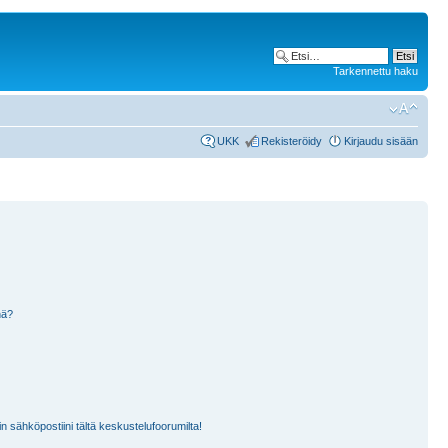
Tarkennettu haku
UKK
Rekisteröidy
Kirjaudu sisään
nä?
n sähköpostiini tältä keskustelufoorumilta!