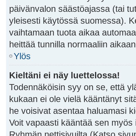
päivänvalon säästöajassa (tai tu
yleisesti käytössä suomessa). Ke
vaihtamaan tuota aikaa automaatti
heittää tunnilla normaaliin aikaan
Ylös
Kieltäni ei näy luettelossa!
Todennäköisin syy on se, että yläp
kukaan ei ole vielä kääntänyt sitä 
he voisivat asentaa haluamasi ki
Voit vapaasti kääntää sen myös i
Ryhmän nettisivuilta (Katso sivun