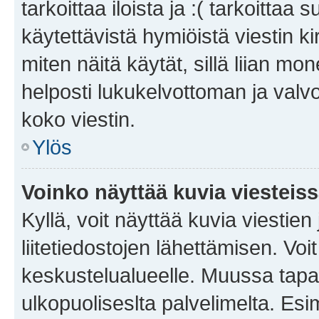
tarkoittaa iloista ja :( tarkoittaa 
käytettävistä hymiöistä viestin k
miten näitä käytät, sillä liian m
helposti lukukelvottoman ja valvo
koko viestin.
Ylös
Voinko näyttää kuvia viesteis
Kyllä, voit näyttää kuvia viestien 
liitetiedostojen lähettämisen. Vo
keskustelualueelle. Muussa tapa
ulkopuoliseslta palvelimelta. Es