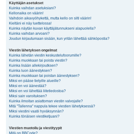
Käyttäjän asetukset
Kuinka vaihdan asetuksiani?
Kellonaika on väärin!
Vaihdoin aikavyöhykettä, mutta kello on silti väärin!
Kieltäni ei näy luettelossa!
Kuinka näytän kuvan käyttäjätunnukseni alapuolella?
Kuinka vaihdan arvoani?
Joudun kirjautumaan sisään, kun yritän lähettää sähköpostia?
Viestin lähetyksen ongelmat
Kuinka lähetän viestin keskustelufoorumille?
Kuinka muokkaan tai poista viestin?
Kuinka lisään allekirjoutksen?
Kuinka luon äänestyksen?
Kuinka muokkaan tai poistan äänestyksen?
Miksi en pääse tietyille alueille?
Miksi en voi äänestää?
Miksi en voi lähettää liitetiedostoa?
Miksi sain varoituksen?
Kuinka ilmoitan asiattoman viestin valvojalle?
Mitä "Tallenna" nappula tekee viestien lähetyksessä?
Miksi viestini vaatii hyväksynnän?
Kuinka tönäisen viestiketjuani?
Viestien muotoilu ja viestityypit
Mitä on BBCode?