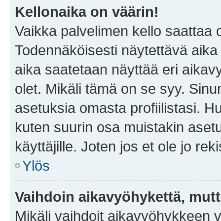
Kellonaika on väärin!
Vaikka palvelimen kello saattaa 
Todennäköisesti näytettävä aika
aika saatetaan näyttää eri aika
olet. Mikäli tämä on se syy. Si
asetuksia omasta profiilistasi. 
kuten suurin osa muistakin asetuks
käyttäjille. Joten jos et ole jo rek
Ylös
Vaihdoin aikavyöhykettä, mutta 
Mikäli vaihdoit aikavyöhykkeen 