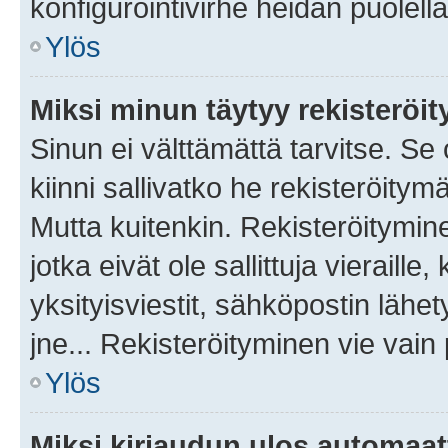
konfigurointivirhe heidän puolella
Ylös
Miksi minun täytyy rekisteröit
Sinun ei välttämättä tarvitse. Se
kiinni sallivatko he rekisteröitym
Mutta kuitenkin. Rekisteröitymine
jotka eivät ole sallittuja vierail
yksityisviestit, sähköpostin lähet
jne... Rekisteröityminen vie vain
Ylös
Miksi kirjaudun ulos automaat