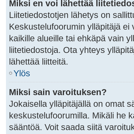
Miksi en voi lähettää liitetied
Liitetiedostotjen lähetys on sallit
Keskustelufoorumin ylläpitäjä ei v
kaikille alueille tai ehkäpä vain 
liitetiedostoja. Ota yhteys ylläpit
lähettää liitteitä.
Ylös
Miksi sain varoituksen?
Jokaisella ylläpitäjällä on omat 
keskustelufoorumilla. Mikäli he ka
sääntöä. Voit saada siitä varoi