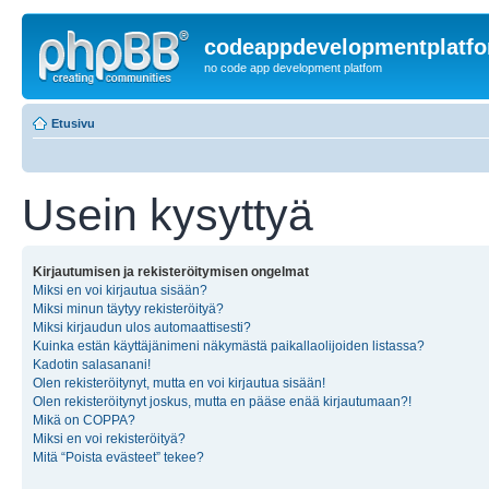
codeappdevelopmentplatf
no code app development platfom
Etusivu
Usein kysyttyä
Kirjautumisen ja rekisteröitymisen ongelmat
Miksi en voi kirjautua sisään?
Miksi minun täytyy rekisteröityä?
Miksi kirjaudun ulos automaattisesti?
Kuinka estän käyttäjänimeni näkymästä paikallaolijoiden listassa?
Kadotin salasanani!
Olen rekisteröitynyt, mutta en voi kirjautua sisään!
Olen rekisteröitynyt joskus, mutta en pääse enää kirjautumaan?!
Mikä on COPPA?
Miksi en voi rekisteröityä?
Mitä “Poista evästeet” tekee?