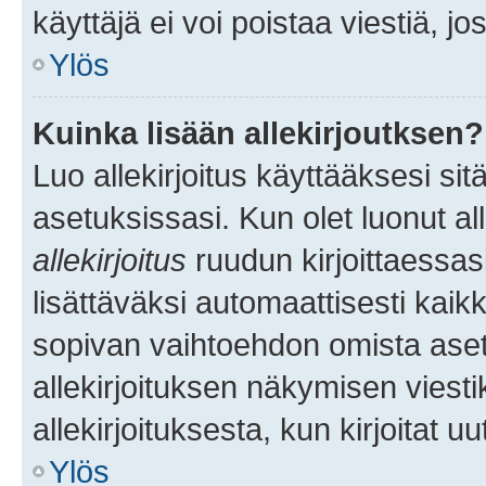
käyttäjä ei voi poistaa viestiä, jo
Ylös
Kuinka lisään allekirjoutksen?
Luo allekirjoitus käyttääksesi si
asetuksissasi. Kun olet luonut all
allekirjoitus
ruudun kirjoittaessasi
lisättäväksi automaattisesti kaikki
sopivan vaihtoehdon omista asetu
allekirjoituksen näkymisen viesti
allekirjoituksesta, kun kirjoitat uu
Ylös