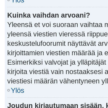
Kuinka vaihdan arvoani?
Yleensä et voi suoraan vaihtaa 
yleensä viestien vieressä riippu
keskustelufoorumit näyttävät ar
kirjoittamien viestien määrää ja er
Esimerkiksi valvojat ja ylläpitäjä
kirjoita viestiä vain nostaakses
viestiesi määrän vähentyneen yl
Ylös
Joudun kirjautumaan sisään, k