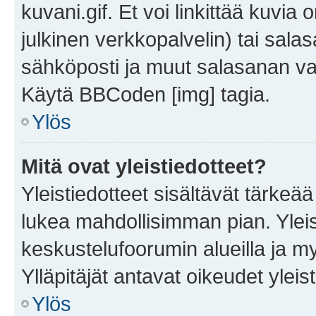
kuvani.gif. Et voi linkittää kuvia 
julkinen verkkopalvelin) tai sala
sähköposti ja muut salasanan vaa
Käytä BBCoden [img] tagia.
Ylös
Mitä ovat yleistiedotteet?
Yleistiedotteet sisältävät tärkeä
lukea mahdollisimman pian. Yleis
keskustelufoorumin alueilla ja m
Ylläpitäjät antavat oikeudet yleis
Ylös