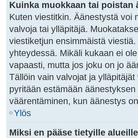
Kuinka muokkaan tai poistan
Kuten viestitkin. Äänestystä voi
valvoja tai ylläpitäjä. Muokatak
viestiketjun ensimmäistä viestiä
yhteydessä. Mikäli kukaan ei ol
vapaasti, mutta jos joku on jo ä
Tällöin vain valvojat ja ylläpitäjä
pyritään estämään äänestyksen 
väärentäminen, kun äänestys on
Ylös
Miksi en pääse tietyille alueill