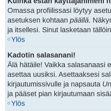
Kuinka estän käyttäjänimeni n
Omassa profiilissasi löytyy aset
asetuksen kohtaan
päällä
. Näkym
ja itsellesi. Sinut lasketaan tällö
Ylös
Kadotin salasanani!
Älä hätäile! Vaikka salasanaasi 
asettaa uusiksi. Asettaaksesi s
kirjautumissivulle ja napsauta
Un
ja pääset pian kirjautumaan sisä
Ylös