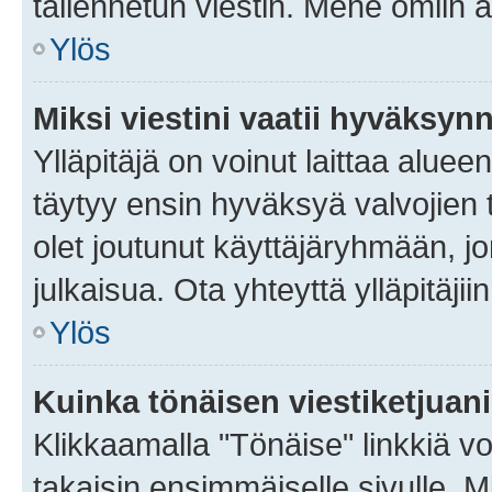
tallennetun viestin. Mene omiin a
Ylös
Miksi viestini vaatii hyväksyn
Ylläpitäjä on voinut laittaa alueen
täytyy ensin hyväksyä valvojien 
olet joutunut käyttäjäryhmään, jo
julkaisua. Ota yhteyttä ylläpitäjii
Ylös
Kuinka tönäisen viestiketjuan
Klikkaamalla "Tönäise" linkkiä voi
takaisin ensimmäiselle sivulle. M