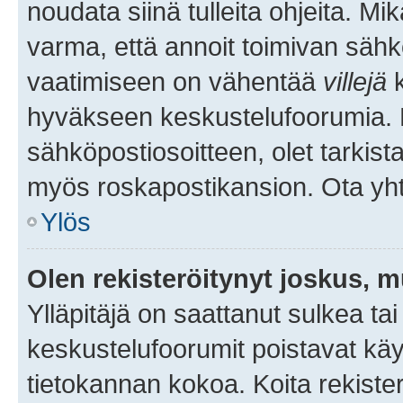
noudata siinä tulleita ohjeita. Mi
varma, että annoit toimivan sähk
vaatimiseen on vähentää
villejä
k
hyväkseen keskustelufoorumia. Mi
sähköpostiosoitteen, olet tarkista
myös roskapostikansion. Ota yhte
Ylös
Olen rekisteröitynyt joskus, 
Ylläpitäjä on saattanut sulkea ta
keskustelufoorumit poistavat k
tietokannan kokoa. Koita rekister