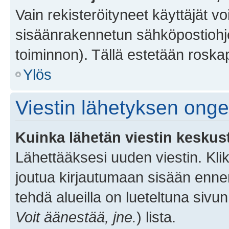
Vain rekisteröityneet käyttäjät v
sisäänrakennetun sähköpostiohjel
toiminnon). Tällä estetään roskap
Ylös
Viestin lähetyksen ong
Kuinka lähetän viestin keskus
Lähettääksesi uuden viestin. Kl
joutua kirjautumaan sisään ennen 
tehdä alueilla on lueteltuna sivun
Voit äänestää, jne.
) lista.