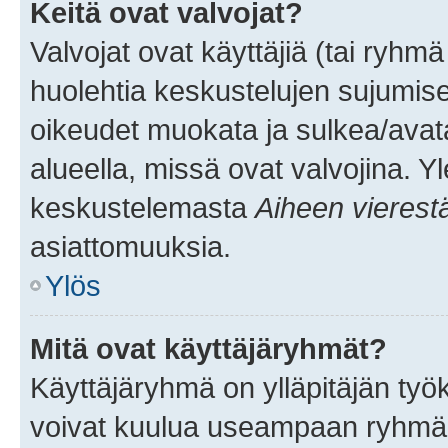
Keitä ovat valvojat?
Valvojat ovat käyttäjiä (tai ryhmä
huolehtia keskustelujen sujumise
oikeudet muokata ja sulkea/avata, 
alueella, missä ovat valvojina. Y
keskustelemasta
Aiheen vierest
asiattomuuksia.
Ylös
Mitä ovat käyttäjäryhmät?
Käyttäjäryhmä on ylläpitäjän työka
voivat kuulua useampaan ryhmään