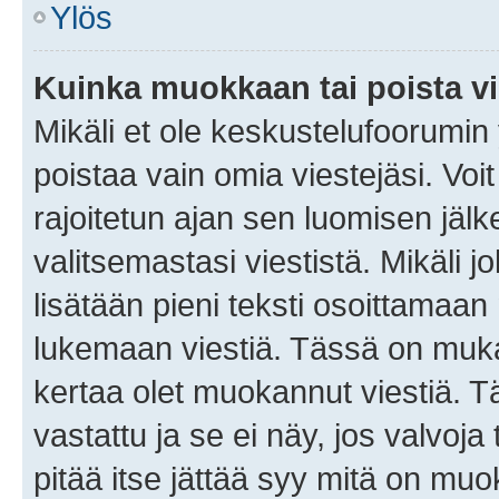
Ylös
Kuinka muokkaan tai poista vi
Mikäli et ole keskustelufoorumin y
poistaa vain omia viestejäsi. Voi
rajoitetun ajan sen luomisen jäl
valitsemastasi viestistä. Mikäli jo
lisätään pieni teksti osoittama
lukemaan viestiä. Tässä on mu
kertaa olet muokannut viestiä. Tä
vastattu ja se ei näy, jos valvoja
pitää itse jättää syy mitä on muo