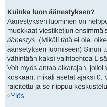
Kuinka luon äänestyksen?
Äänestyksen luominen on helppoa.
muokkaat viestiketjun ensimmäis
äänestys
. (Mikäli tätä ei ole. oik
äänsetyksen luomiseen) Sinun tu
vähintään kaksi vaihtoehtoa Lisää
Voit myös antaa aikarajan, jolloi
koskaan, mikäli asetat ajaksi 0.
rajoitettu ja se riippuu keskustel
Ylös