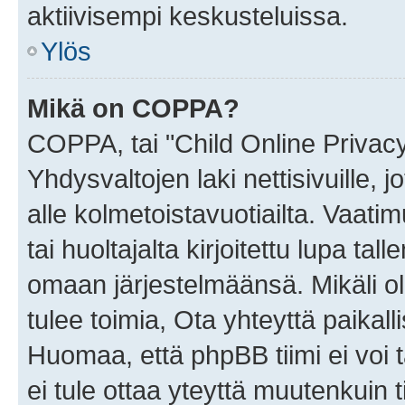
aktiivisempi keskusteluissa.
Ylös
Mikä on COPPA?
COPPA, tai "Child Online Privac
Yhdysvaltojen laki nettisivuille, 
alle kolmetoistavuotiailta. Vaa
tai huoltajalta kirjoitettu lupa ta
omaan järjestelmäänsä. Mikäli 
tulee toimia, Ota yhteyttä paika
Huomaa, että phpBB tiimi ei voi t
ei tule ottaa yteyttä muutenkuin t