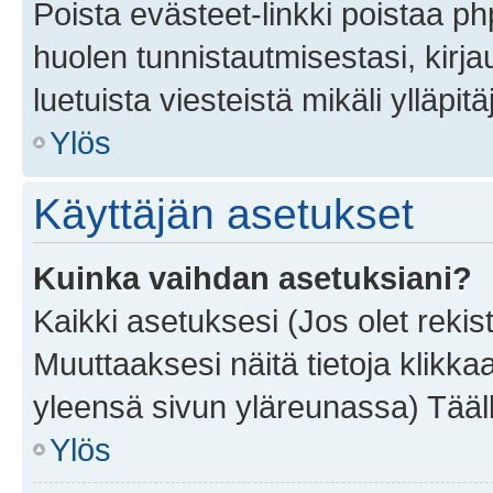
Poista evästeet-linkki poistaa p
huolen tunnistautmisestasi, kirja
luetuista viesteistä mikäli ylläpitä
Ylös
Käyttäjän asetukset
Kuinka vaihdan asetuksiani?
Kaikki asetuksesi (Jos olet rekist
Muuttaaksesi näitä tietoja klikka
yleensä sivun yläreunassa) Tääll
Ylös