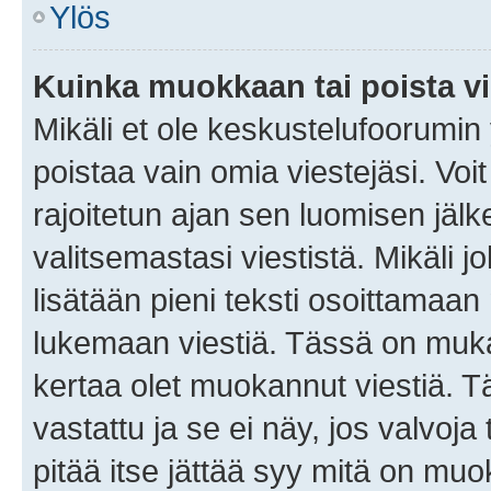
Ylös
Kuinka muokkaan tai poista vi
Mikäli et ole keskustelufoorumin y
poistaa vain omia viestejäsi. Voi
rajoitetun ajan sen luomisen jäl
valitsemastasi viestistä. Mikäli jo
lisätään pieni teksti osoittama
lukemaan viestiä. Tässä on mu
kertaa olet muokannut viestiä. Tä
vastattu ja se ei näy, jos valvoja
pitää itse jättää syy mitä on muo