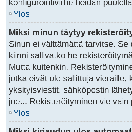
konfigurointivirhe heidän puolella
Ylös
Miksi minun täytyy rekisteröit
Sinun ei välttämättä tarvitse. Se
kiinni sallivatko he rekisteröitym
Mutta kuitenkin. Rekisteröitymine
jotka eivät ole sallittuja vierail
yksityisviestit, sähköpostin lähet
jne... Rekisteröityminen vie vain
Ylös
Miksi kirjaudun ulos automaat