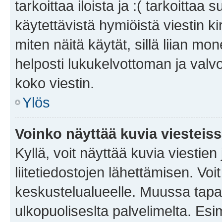
tarkoittaa iloista ja :( tarkoittaa 
käytettävistä hymiöistä viestin k
miten näitä käytät, sillä liian m
helposti lukukelvottoman ja valvo
koko viestin.
Ylös
Voinko näyttää kuvia viesteis
Kyllä, voit näyttää kuvia viestien 
liitetiedostojen lähettämisen. Vo
keskustelualueelle. Muussa tapa
ulkopuoliseslta palvelimelta. Es