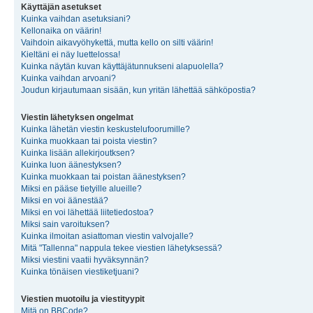
Käyttäjän asetukset
Kuinka vaihdan asetuksiani?
Kellonaika on väärin!
Vaihdoin aikavyöhykettä, mutta kello on silti väärin!
Kieltäni ei näy luettelossa!
Kuinka näytän kuvan käyttäjätunnukseni alapuolella?
Kuinka vaihdan arvoani?
Joudun kirjautumaan sisään, kun yritän lähettää sähköpostia?
Viestin lähetyksen ongelmat
Kuinka lähetän viestin keskustelufoorumille?
Kuinka muokkaan tai poista viestin?
Kuinka lisään allekirjoutksen?
Kuinka luon äänestyksen?
Kuinka muokkaan tai poistan äänestyksen?
Miksi en pääse tietyille alueille?
Miksi en voi äänestää?
Miksi en voi lähettää liitetiedostoa?
Miksi sain varoituksen?
Kuinka ilmoitan asiattoman viestin valvojalle?
Mitä "Tallenna" nappula tekee viestien lähetyksessä?
Miksi viestini vaatii hyväksynnän?
Kuinka tönäisen viestiketjuani?
Viestien muotoilu ja viestityypit
Mitä on BBCode?