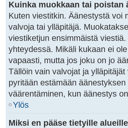
Kuinka muokkaan tai poistan
Kuten viestitkin. Äänestystä voi
valvoja tai ylläpitäjä. Muokatak
viestiketjun ensimmäistä viestiä
yhteydessä. Mikäli kukaan ei ol
vapaasti, mutta jos joku on jo ä
Tällöin vain valvojat ja ylläpitäjä
pyritään estämään äänestyksen 
väärentäminen, kun äänestys on
Ylös
Miksi en pääse tietyille alueill