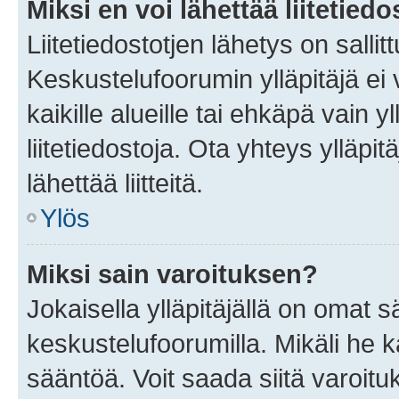
Miksi en voi lähettää liitetied
Liitetiedostotjen lähetys on sallit
Keskustelufoorumin ylläpitäjä ei v
kaikille alueille tai ehkäpä vain 
liitetiedostoja. Ota yhteys ylläpit
lähettää liitteitä.
Ylös
Miksi sain varoituksen?
Jokaisella ylläpitäjällä on omat 
keskustelufoorumilla. Mikäli he ka
sääntöä. Voit saada siitä varoi