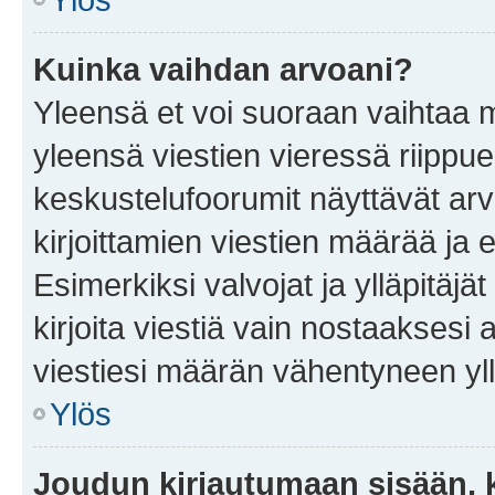
Kuinka vaihdan arvoani?
Yleensä et voi suoraan vaihtaa 
yleensä viestien vieressä riippu
keskustelufoorumit näyttävät ar
kirjoittamien viestien määrää ja er
Esimerkiksi valvojat ja ylläpitäjä
kirjoita viestiä vain nostaakses
viestiesi määrän vähentyneen yl
Ylös
Joudun kirjautumaan sisään, k