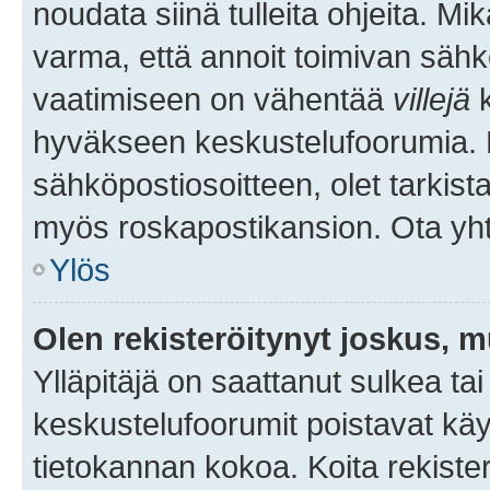
noudata siinä tulleita ohjeita. Mi
varma, että annoit toimivan sähk
vaatimiseen on vähentää
villejä
k
hyväkseen keskustelufoorumia. Mi
sähköpostiosoitteen, olet tarkista
myös roskapostikansion. Ota yhte
Ylös
Olen rekisteröitynyt joskus, 
Ylläpitäjä on saattanut sulkea ta
keskustelufoorumit poistavat k
tietokannan kokoa. Koita rekister