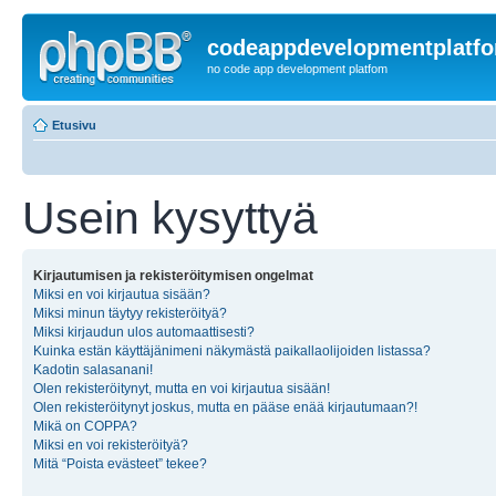
codeappdevelopmentplatf
no code app development platfom
Etusivu
Usein kysyttyä
Kirjautumisen ja rekisteröitymisen ongelmat
Miksi en voi kirjautua sisään?
Miksi minun täytyy rekisteröityä?
Miksi kirjaudun ulos automaattisesti?
Kuinka estän käyttäjänimeni näkymästä paikallaolijoiden listassa?
Kadotin salasanani!
Olen rekisteröitynyt, mutta en voi kirjautua sisään!
Olen rekisteröitynyt joskus, mutta en pääse enää kirjautumaan?!
Mikä on COPPA?
Miksi en voi rekisteröityä?
Mitä “Poista evästeet” tekee?