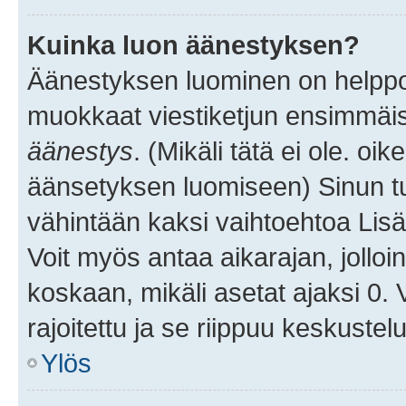
Kuinka luon äänestyksen?
Äänestyksen luominen on helppoa.
muokkaat viestiketjun ensimmäis
äänestys
. (Mikäli tätä ei ole. oik
äänsetyksen luomiseen) Sinun tu
vähintään kaksi vaihtoehtoa Lisää
Voit myös antaa aikarajan, jolloi
koskaan, mikäli asetat ajaksi 0.
rajoitettu ja se riippuu keskustel
Ylös