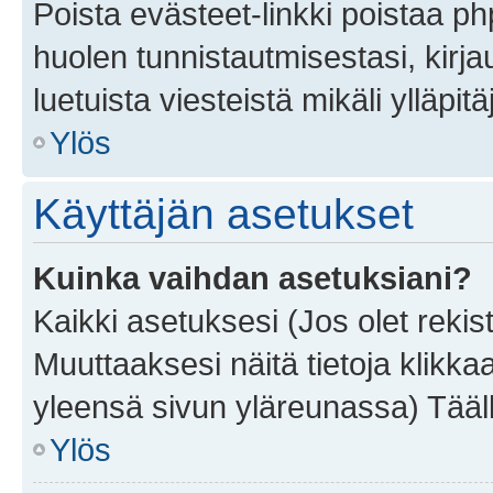
Poista evästeet-linkki poistaa p
huolen tunnistautmisestasi, kirja
luetuista viesteistä mikäli ylläpitä
Ylös
Käyttäjän asetukset
Kuinka vaihdan asetuksiani?
Kaikki asetuksesi (Jos olet rekist
Muuttaaksesi näitä tietoja klikka
yleensä sivun yläreunassa) Tääll
Ylös