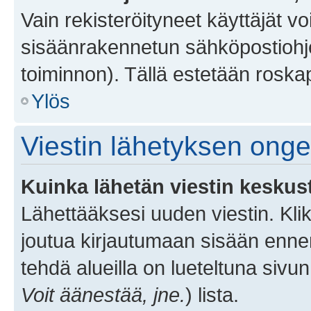
Vain rekisteröityneet käyttäjät v
sisäänrakennetun sähköpostiohjel
toiminnon). Tällä estetään roskap
Ylös
Viestin lähetyksen ong
Kuinka lähetän viestin keskus
Lähettääksesi uuden viestin. Kl
joutua kirjautumaan sisään ennen 
tehdä alueilla on lueteltuna sivun
Voit äänestää, jne.
) lista.