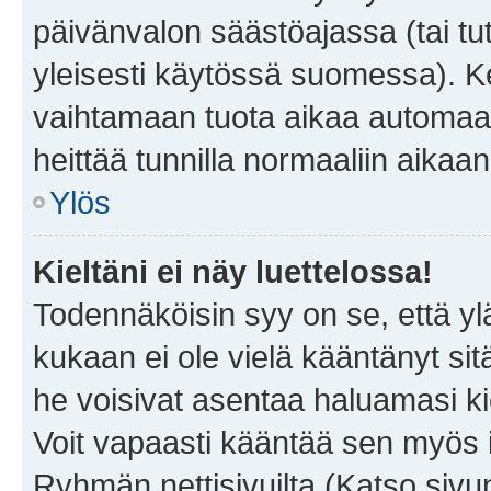
päivänvalon säästöajassa (tai tu
yleisesti käytössä suomessa). Ke
vaihtamaan tuota aikaa automaatti
heittää tunnilla normaaliin aikaan
Ylös
Kieltäni ei näy luettelossa!
Todennäköisin syy on se, että yläp
kukaan ei ole vielä kääntänyt sitä 
he voisivat asentaa haluamasi ki
Voit vapaasti kääntää sen myös i
Ryhmän nettisivuilta (Katso sivun