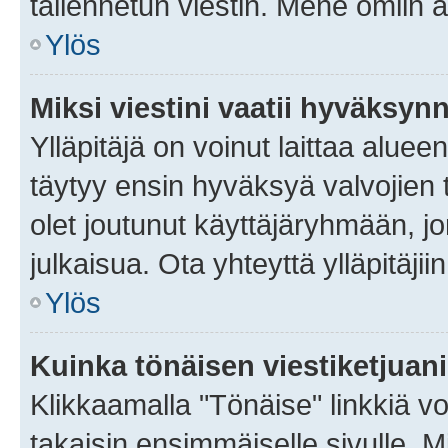
tallennetun viestin. Mene omiin a
Ylös
Miksi viestini vaatii hyväksyn
Ylläpitäjä on voinut laittaa alueen
täytyy ensin hyväksyä valvojien 
olet joutunut käyttäjäryhmään, jo
julkaisua. Ota yhteyttä ylläpitäjii
Ylös
Kuinka tönäisen viestiketjuan
Klikkaamalla "Tönäise" linkkiä voi
takaisin ensimmäiselle sivulle. M