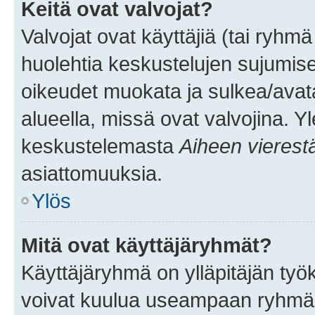
Keitä ovat valvojat?
Valvojat ovat käyttäjiä (tai ryhmä
huolehtia keskustelujen sujumise
oikeudet muokata ja sulkea/avata, 
alueella, missä ovat valvojina. Y
keskustelemasta
Aiheen vierest
asiattomuuksia.
Ylös
Mitä ovat käyttäjäryhmät?
Käyttäjäryhmä on ylläpitäjän työka
voivat kuulua useampaan ryhmään