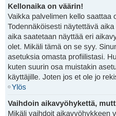
Kellonaika on väärin!
Vaikka palvelimen kello saattaa 
Todennäköisesti näytettävä aika
aika saatetaan näyttää eri aika
olet. Mikäli tämä on se syy. Si
asetuksia omasta profiilistasi. 
kuten suurin osa muistakin asetuks
käyttäjille. Joten jos et ole jo rek
Ylös
Vaihdoin aikavyöhykettä, mutta 
Mikäli vaihdoit aikavyöhykkeen 