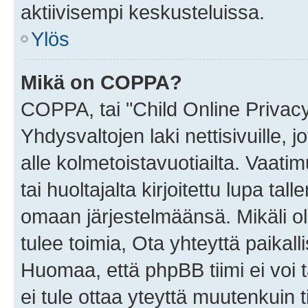
aktiivisempi keskusteluissa.
Ylös
Mikä on COPPA?
COPPA, tai "Child Online Privac
Yhdysvaltojen laki nettisivuille, 
alle kolmetoistavuotiailta. Vaa
tai huoltajalta kirjoitettu lupa ta
omaan järjestelmäänsä. Mikäli 
tulee toimia, Ota yhteyttä paika
Huomaa, että phpBB tiimi ei voi t
ei tule ottaa yteyttä muutenkuin t