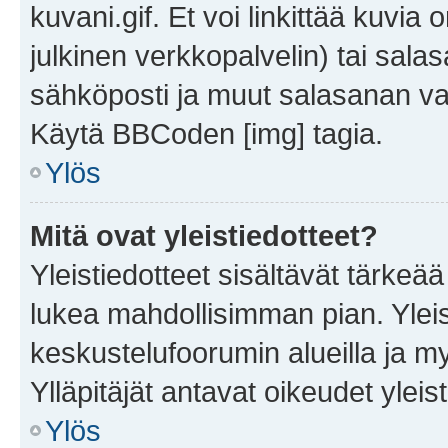
kuvani.gif. Et voi linkittää kuvia 
julkinen verkkopalvelin) tai sala
sähköposti ja muut salasanan vaa
Käytä BBCoden [img] tagia.
Ylös
Mitä ovat yleistiedotteet?
Yleistiedotteet sisältävät tärkeä
lukea mahdollisimman pian. Yleis
keskustelufoorumin alueilla ja m
Ylläpitäjät antavat oikeudet yleis
Ylös