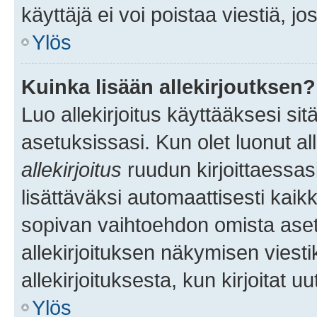
käyttäjä ei voi poistaa viestiä, jo
Ylös
Kuinka lisään allekirjoutksen?
Luo allekirjoitus käyttääksesi si
asetuksissasi. Kun olet luonut all
allekirjoitus
ruudun kirjoittaessasi
lisättäväksi automaattisesti kaikki
sopivan vaihtoehdon omista asetu
allekirjoituksen näkymisen viesti
allekirjoituksesta, kun kirjoitat uu
Ylös