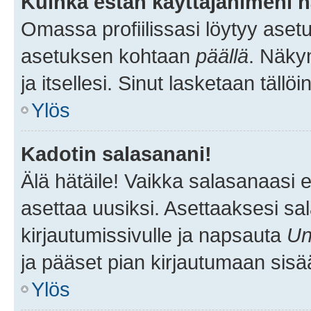
Kuinka estän käyttäjänimeni n
Omassa profiilissasi löytyy aset
asetuksen kohtaan
päällä
. Näkym
ja itsellesi. Sinut lasketaan tällö
Ylös
Kadotin salasanani!
Älä hätäile! Vaikka salasanaasi 
asettaa uusiksi. Asettaaksesi s
kirjautumissivulle ja napsauta
Un
ja pääset pian kirjautumaan sisä
Ylös