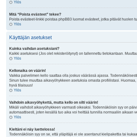
Ylös
Mitä “Poista evästeet” tekee?
Poista evästeet-linkki poistaa phpBB3 luomat evästeet, jotka pitävät huolen tunn
Ylös
Käyttäjän asetukset
Kuinka vaihdan asetuksiani?
Kaikki asetuksesi (Jos olet rekisteröitynyt) on tallennettu tietokantaan. Muutta
Ylös
Kellonaika on väärin!
Vaikka palvelimen kello saattaa olla joskus väärässä ajassa. Todennäköisesti
Sinun tulee muuttaa aikavyöhykkeen asetuksia omasta profiilistasi. Huomaa, että 
hyvä tilaisuus!
Ylös
Vaihdoin aikavyöhykettä, mutta kello on silti väärin!
Mikäli vaihdoit aikavyöhykkeen varmasti oikeaksi. Todennäköisin syy on päiv
automaattisesti, joten kesällä tuo aika voi heittää tunnilla normaaliin aikaan v
Ylös
Kieltäni ei näy luettelossa!
Todennäköisin syy on se, että yläpitäjä ei ole asentanut kielipakettia tai kuka