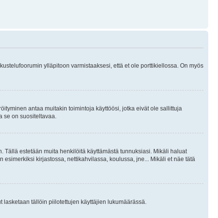
skustelufoorumin ylläpitoon varmistaaksesi, että et ole porttikiellossa. On myös
öityminen antaa muitakin toimintoja käyttöösi, jotka eivät ole sallittuja
ja se on suositeltavaa.
. Tällä estetään muita henkilöitä käyttämästä tunnuksiasi. Mikäli haluat
 esimerkiksi kirjastossa, nettikahvilassa, koulussa, jne... Mikäli et näe tätä
inut lasketaan tällöin piilotettujen käyttäjien lukumäärässä.