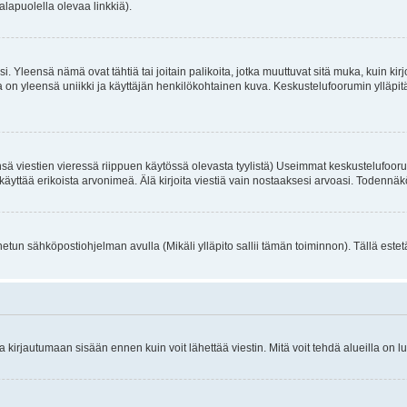
alapuolella olevaa linkkiä).
. Yleensä nämä ovat tähtiä tai joitain palikoita, jotka muuttuvat sitä muka, kuin kir
n yleensä uniikki ja käyttäjän henkilökohtainen kuva. Keskustelufoorumin ylläpitäjä
sä viestien vieressä riippuen käytössä olevasta tyylistä) Useimmat keskustelufooru
oivat käyttää erikoista arvonimeä. Älä kirjoita viestiä vain nostaaksesi arvoasi. Tod
netun sähköpostiohjelman avulla (Mikäli ylläpito sallii tämän toiminnon). Tällä estet
irjautumaan sisään ennen kuin voit lähettää viestin. Mitä voit tehdä alueilla on lu