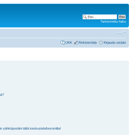
Tarkennettu haku
UKK
Rekisteröidy
Kirjaudu sisään
nä?
n sähköpostiini tältä keskustelufoorumilta!