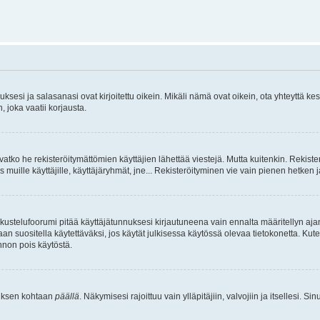
sesi ja salasanasi ovat kirjoitettu oikein. Mikäli nämä ovat oikein, ota yhteyttä ke
, joka vaatii korjausta.
ivatko he rekisteröitymättömien käyttäjien lähettää viestejä. Mutta kuitenkin. Rekister
s muille käyttäjille, käyttäjäryhmät, jne... Rekisteröityminen vie vain pienen hetken 
kustelufoorumi pitää käyttäjätunnuksesi kirjautuneena vain ennalta määritellyn ajan
an suositella käytettäväksi, jos käytät julkisessa käytössä olevaa tietokonetta. Kuten
innon pois käytöstä.
etuksen kohtaan
päällä
. Näkymisesi rajoittuu vain ylläpitäjiin, valvojiin ja itsellesi. S