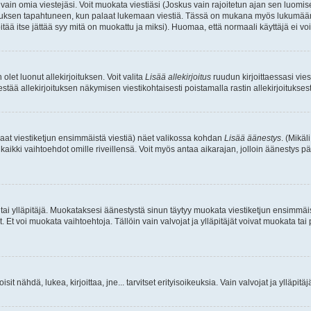
a vain omia viestejäsi. Voit muokata viestiäsi (Joskus vain rajoitetun ajan sen luom
okkauksen tapahtuneen, kun palaat lukemaan viestiä. Tässä on mukana myös lukumäärä
pitää itse jättää syy mitä on muokattu ja miksi). Huomaa, että normaali käyttäjä ei voi 
olet luonut allekirjoituksen. Voit valita
Lisää allekirjoitus
ruudun kirjoittaessasi viest
tää allekirjoituksen näkymisen viestikohtaisesti poistamalla rastin allekirjoituksesta,
aat viestiketjun ensimmäistä viestiä) näet valikossa kohdan
Lisää äänestys
. (Mikäl
aikki vaihtoehdot omille riveillensä. Voit myös antaa aikarajan, jolloin äänestys pä
 tai ylläpitäjä. Muokataksesi äänestystä sinun täytyy muokata viestiketjun ensimmäi
. Et voi muokata vaihtoehtoja. Tällöin vain valvojat ja ylläpitäjät voivat muokata 
 voisit nähdä, lukea, kirjoittaa, jne... tarvitset erityisoikeuksia. Vain valvojat ja ylläpi