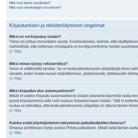
Mitä ovat lukitut viestiketjut?
Mitä ovat viestiketjujen kuvakkeet?
Kirjautumisen ja rekisteröitymisen ongelmat
Miksi en voi kirjautua sisään?
Tämä voi johtua monestakin syystä. Ensimmäiseksi, tarkista, että käyttäjätunnuk
mahdollista, että nettisivun omistajalla on konfigurointivirhe heidän puolellaan
Ylös
Miksi minun täytyy rekisteröityä?
Sinun ei välttämättä tarvitse. Se on keskustelufoorumin ylläpitäjistä kiinni sall
vieraille, kuten Avatar-kuvan määrittäminen, yksityisviestit, sähköpostin lähety
Ylös
Miksi kirjaudun ulos automaattisesti?
Mikäli et valitse
Kirjaudu automaattisesti sisään jokaisella käynnillä
rastia kes
pysyä kirjautuneena laita rasti ruutuun kirjautuessassi sisään. Tätä ei kuitenka
ruutua se tarkoittaa, että keskustelufoorumin ylläpitäjä on ottanut tämän toim
Ylös
Kuinka estän käyttäjänimeni näkymästä paikallaolijoiden listassa?
Omassa profiilissasi löytyy asetus
Piilota paikallaolo
. Mikäli laitat tämän as
Ylös