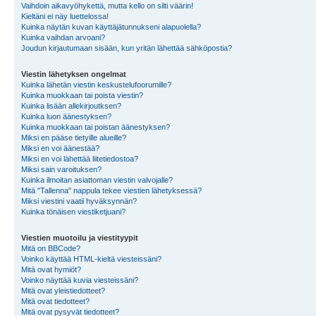
Vaihdoin aikavyöhykettä, mutta kello on silti väärin!
Kieltäni ei näy luettelossa!
Kuinka näytän kuvan käyttäjätunnukseni alapuolella?
Kuinka vaihdan arvoani?
Joudun kirjautumaan sisään, kun yritän lähettää sähköpostia?
Viestin lähetyksen ongelmat
Kuinka lähetän viestin keskustelufoorumille?
Kuinka muokkaan tai poista viestin?
Kuinka lisään allekirjoutksen?
Kuinka luon äänestyksen?
Kuinka muokkaan tai poistan äänestyksen?
Miksi en pääse tietyille alueille?
Miksi en voi äänestää?
Miksi en voi lähettää liitetiedostoa?
Miksi sain varoituksen?
Kuinka ilmoitan asiattoman viestin valvojalle?
Mitä "Tallenna" nappula tekee viestien lähetyksessä?
Miksi viestini vaatii hyväksynnän?
Kuinka tönäisen viestiketjuani?
Viestien muotoilu ja viestityypit
Mitä on BBCode?
Voinko käyttää HTML-kieltä viesteissäni?
Mitä ovat hymiöt?
Voinko näyttää kuvia viesteissäni?
Mitä ovat yleistiedotteet?
Mitä ovat tiedotteet?
Mitä ovat pysyvät tiedotteet?