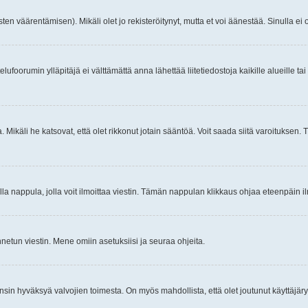
ten väärentämisen). Mikäli olet jo rekisteröitynyt, mutta et voi äänestää. Sinulla ei o
telufoorumin ylläpitäjä ei välttämättä anna lähettää liitetiedostoja kaikille alueille 
. Mikäli he katsovat, että olet rikkonut jotain sääntöä. Voit saada siitä varoituks
isi olla nappula, jolla voit ilmoittaa viestin. Tämän nappulan klikkaus ohjaa eteenpäin 
etun viestin. Mene omiin asetuksiisi ja seuraa ohjeita.
y ensin hyväksyä valvojien toimesta. On myös mahdollista, että olet joutunut käyttäjäry