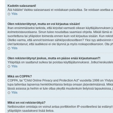
Kadotin salasanani!
Älä hätäile! Vaikka salasanaasi ei voidakaan palauttaa. Se voidaan asettaa 
Ylös
Olen rekisteröitynyt, mutta en voi kirjautua sisään!
Ihan ensimmäiseksi tarkista, että kirjoitat varmasti oikean käyttäjätunnukse
kolmetoistavuotiaana
. Sinun tulee noudattaa saamiasi ohjeita. Mikäli tämä ei 
suoritettuna tai ylläpidon toimesta ennen kuin voit kirjautua sisään. Kun rekiste
Oletko varma, että annoit toimivan sähköpostiosoitteen? Yksi syy aktivoinni
olet tarkistanut, että laatikkosi ei ole täynnä ja myös roskapostikansion. Ota yh
Ylös
Olen rekisteröitynyt joskus, mutta en pääse enää kirjautumaan?!
Ylläpitäjä on saattanut sulkea tai poistaa käyttäjätunnuksesi. Jotkut keskust
Ylös
Mikä on COPPA?
COPPA, tai "Child Online Privacy and Protection Act" vuodelta 1998 on Yhdysval
lupa tallentaa lapsensa henkilökohtaisia tietoja omaan järjestelmäänsä. Mikä
tässä asiassa ja heihin ei tule ottaa yteyttä muutenkuin tietyissä tapauksissa,
Ylös
Miksi en voi rekisteröityä?
Nettisivuston omistaja on voinut antaa porttikiellon IP-osoitteellesi tai estä
ylläpitäjiin saadaksesi lisää tietoa.