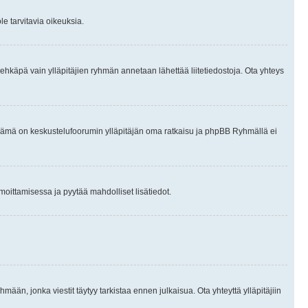
le tarvitavia oikeuksia.
tai ehkäpä vain ylläpitäjien ryhmän annetaan lähettää liitetiedostoja. Ota yhteys
en. Tämä on keskustelufoorumin ylläpitäjän oma ratkaisu ja phpBB Ryhmällä ei
ilmoittamisessa ja pyytää mahdolliset lisätiedot.
hmään, jonka viestit täytyy tarkistaa ennen julkaisua. Ota yhteyttä ylläpitäjiin