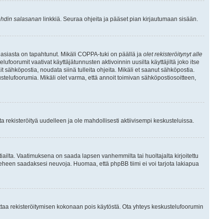
hdin salasanan
linkkiä. Seuraa ohjeita ja pääset pian kirjautumaan sisään.
 asiasta on tapahtunut. Mikäli COPPA-tuki on päällä ja
olet rekisteröitynyt alle
ufoorumit vaativat käyttäjätunnusten aktivoinnin uusilta käyttäjiltä joko itse
ait sähköpostia, noudata siinä tulleita ohjeita. Mikäli et saanut sähköpostia.
telufoorumia. Mikäli olet varma, että annoit toimivan sähköpostiosoitteen,
 rekisteröityä uudelleen ja ole mahdollisesti aktiivisempi keskusteluissa.
tiailta. Vaatimuksena on saada lapsen vanhemmilta tai huoltajalta kirjoitettu
ieheen saadaksesi neuvoja. Huomaa, että phpBB tiimi ei voi tarjota lakiapua
 ottaa rekisteröitymisen kokonaan pois käytöstä. Ota yhteys keskustelufoorumin