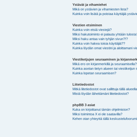
Ystävät ja vihamiehet
Mikä on ystävien ja vihamiesten lista?
Kuinka voin lisätä ja poistaa käyttäjiä ystävi
Viestien etsiminen
Kuinka voin etsiä viestejä?
Miksi hakutoiminto ei palauta yhtään tulosta
Miksi haku antaa vain tyhjän sivun?!?
Kuinka voin hakea toisia käyttäjiä??
Kuinka löydän omat viestini ja aloittamani vie
Viestiketjujen seuraaminen ja kirjanmerk
Mikä ero on kirjanmerkillä ja seuraamisella?
Kuinka asetan tietyn alueen tai viestiketjun
Kuinka lopetan seuraamisen?
Liitetiedostot
Mitkä liitetiedostot ovat sallittuja tällä alueell
Mistä löydän lähettämäni liitetiedostot?
phpBB 3 asiat
Kuka on kirjoittanut tämän ohjelmiston?
Miksi toimintoa X ei ole saatavilla?
Kehen otan yhteyttä tällä keskustelufoorumilla