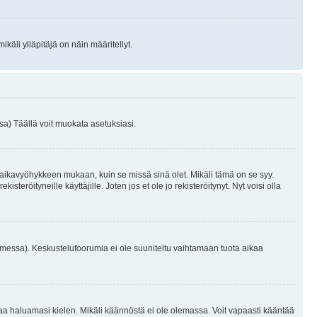
käli ylläpitäjä on näin määritellyt.
a) Täällä voit muokata asetuksiasi.
 aikavyöhykkeen mukaan, kuin se missä sinä olet. Mikäli tämä on se syy.
eröityneille käyttäjille. Joten jos et ole jo rekisteröitynyt. Nyt voisi olla
omessa). Keskustelufoorumia ei ole suuniteltu vaihtamaan tuota aikaa
sentaa haluamasi kielen. Mikäli käännöstä ei ole olemassa. Voit vapaasti kääntää