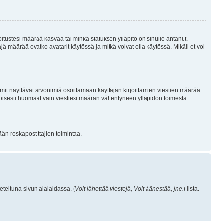
joitustesi määrää kasvaa tai minkä statuksen ylläpito on sinulle antanut.
 määrää ovatko avatarit käytössä ja mitkä voivat olla käytössä. Mikäli et voi
mit näyttävät arvonimiä osoittamaan käyttäjän kirjoittamien viestien määrää
ennäköisesti huomaat vain viestiesi määrän vähentyneen ylläpidon toimesta.
ään roskapostittajien toimintaa.
eteltuna sivun alalaidassa. (
Voit lähettää viestejä, Voit äänestää, jne.
) lista.