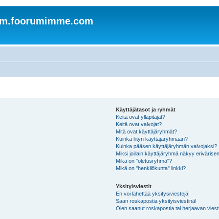
om.foorumimme.com
Käyttäjätasot ja ryhmät
Keitä ovat ylläpitäjät?
Keitä ovat valvojat?
Mitä ovat käyttäjäryhmät?
Kuinka liityn käyttäjäryhmään?
Kuinka pääsen käyttäjäryhmän valvojaksi?
Miksi joillain käyttäjäryhmä näkyy erivärise
Mikä on "oletusryhmä"?
Mikä on "henkilökunta" linkki?
Yksityisviestit
En voi lähettää yksitysiviestejä!
Saan roskapostia yksityisviestinä!
Olen saanut roskapostia tai herjaavan viesti