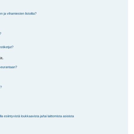
en ja vihamiesten listoilta?
?
stiketjut?
it.
 seurantaan?
a?
 esiintyvistä loukkaavista ja/tai laittomista asioista