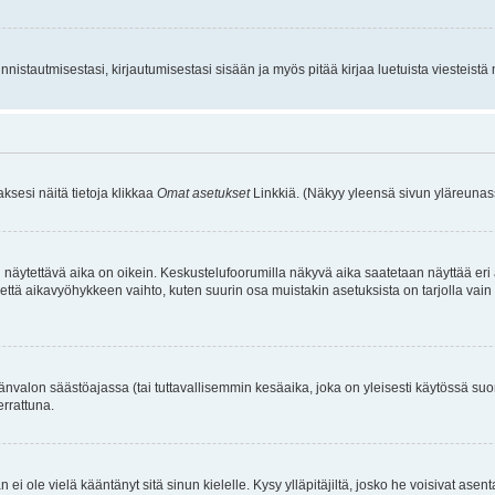
istautmisestasi, kirjautumisestasi sisään ja myös pitää kirjaa luetuista viesteistä mi
aksesi näitä tietoja klikkaa
Omat asetukset
Linkkiä. (Näkyy yleensä sivun yläreunass
 näytettävä aika on oikein. Keskustelufoorumilla näkyvä aika saatetaan näyttää eri
aikavyöhykkeen vaihto, kuten suurin osa muistakin asetuksista on tarjolla vain rekist
änvalon säästöajassa (tai tuttavallisemmin kesäaika, joka on yleisesti käytössä su
errattuna.
an ei ole vielä kääntänyt sitä sinun kielelle. Kysy ylläpitäjiltä, josko he voisivat a