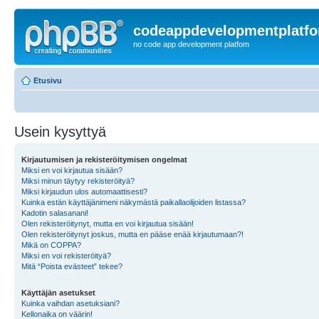
codeappdevelopmentplatf
no code app development platfom
Etusivu
Usein kysyttyä
Kirjautumisen ja rekisteröitymisen ongelmat
Miksi en voi kirjautua sisään?
Miksi minun täytyy rekisteröityä?
Miksi kirjaudun ulos automaattisesti?
Kuinka estän käyttäjänimeni näkymästä paikallaolijoiden listassa?
Kadotin salasanani!
Olen rekisteröitynyt, mutta en voi kirjautua sisään!
Olen rekisteröitynyt joskus, mutta en pääse enää kirjautumaan?!
Mikä on COPPA?
Miksi en voi rekisteröityä?
Mitä “Poista evästeet” tekee?
Käyttäjän asetukset
Kuinka vaihdan asetuksiani?
Kellonaika on väärin!