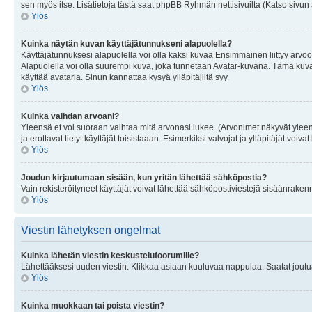
sen myös itse. Lisätietoja tästä saat phpBB Ryhmän nettisivuilta (Katso sivun 
Ylös
Kuinka näytän kuvan käyttäjätunnukseni alapuolella?
Käyttäjätunnuksesi alapuolella voi olla kaksi kuvaa Ensimmäinen liittyy arvoosi
Alapuolella voi olla suurempi kuva, joka tunnetaan Avatar-kuvana. Tämä kuva o
käyttää avataria. Sinun kannattaa kysyä ylläpitäjiltä syy.
Ylös
Kuinka vaihdan arvoani?
Yleensä et voi suoraan vaihtaa mitä arvonasi lukee. (Arvonimet näkyvät yleen
ja erottavat tietyt käyttäjät toisistaaan. Esimerkiksi valvojat ja ylläpitäjät v
Ylös
Joudun kirjautumaan sisään, kun yritän lähettää sähköpostia?
Vain rekisteröityneet käyttäjät voivat lähettää sähköpostiviestejä sisäänraken
Ylös
Viestin lähetyksen ongelmat
Kuinka lähetän viestin keskustelufoorumille?
Lähettääksesi uuden viestin. Klikkaa asiaan kuuluvaa nappulaa. Saatat joutua k
Ylös
Kuinka muokkaan tai poista viestin?