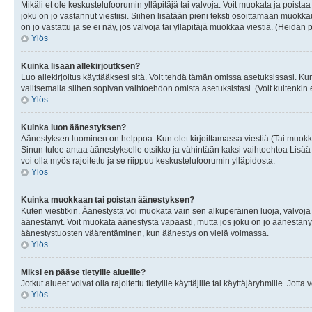
Mikäli et ole keskustelufoorumin ylläpitäjä tai valvoja. Voit muokata ja poista
joku on jo vastannut viestiisi. Siihen lisätään pieni teksti osoittamaan mu
on jo vastattu ja se ei näy, jos valvoja tai ylläpitäjä muokkaa viestiä. (Heidän 
Ylös
Kuinka lisään allekirjoutksen?
Luo allekirjoitus käyttääksesi sitä. Voit tehdä tämän omissa asetuksissasi. Kun 
valitsemalla siihen sopivan vaihtoehdon omista asetuksistasi. (Voit kuitenkin es
Ylös
Kuinka luon äänestyksen?
Äänestyksen luominen on helppoa. Kun olet kirjoittamassa viestiä (Tai muokk
Sinun tulee antaa äänestykselle otsikko ja vähintään kaksi vaihtoehtoa Lisää k
voi olla myös rajoitettu ja se riippuu keskustelufoorumin ylläpidosta.
Ylös
Kuinka muokkaan tai poistan äänestyksen?
Kuten viestitkin. Äänestystä voi muokata vain sen alkuperäinen luoja, valvoja
äänestänyt. Voit muokata äänestystä vapaasti, mutta jos joku on jo äänestänyt
äänestystuosten väärentäminen, kun äänestys on vielä voimassa.
Ylös
Miksi en pääse tietyille alueille?
Jotkut alueet voivat olla rajoitettu tietyille käyttäjille tai käyttäjäryhmille. Jotta
Ylös