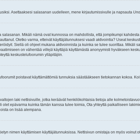
uusiksi. Asettaaksesi salasanan uudelleen, mene kirjautumissivulle ja napsauta
Uno
n ja salasanan. Mikäli nämä ovat kunnossa on mahdollista, että jompikumpi kahdesta
auttanut. Oletko varma, etteivät käyttäjätunnuksesi vaadi aktivointia? Useat keskustel
röidyit. Siellä oli ohjeet mukana aktivoinnista ja kuinka se tulee suorittaa. Mikäli s
n vaatimiseen on vähentää
villejä
käyttäjiä käyttämästä anonyymisti hyväkseen keskus
teyttä keskustelufoorumin ylläpitäjiin.
elufoorumit poistavat käyttämättömiä tunnuksia säästääkseen tietokannan kokoa. Koita
tojen laki nettisivuille, jotka keräävät henkilökohtaisia tietoja alle kolmetoistavuo
li olet epävarma kuinka tämän kanssa tulee toimia, Ota yhteyttä paikalliseen lakim
 joista on lisää alempana.
nyt tietyn nimen käyttämisen käyttäjätunnuksissa. Nettisivun omistaja on myös voinut