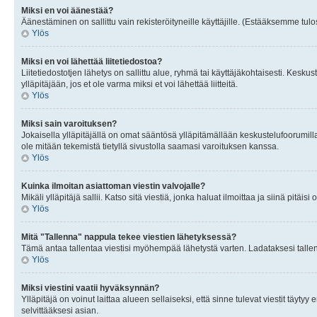
Miksi en voi äänestää?
Äänestäminen on sallittu vain rekisteröityneille käyttäjille. (Estääksemme tulos
Ylös
Miksi en voi lähettää liitetiedostoa?
Liitetiedostotjen lähetys on sallittu alue, ryhmä tai käyttäjäkohtaisesti. Keskus
ylläpitäjään, jos et ole varma miksi et voi lähettää liitteitä.
Ylös
Miksi sain varoituksen?
Jokaisella ylläpitäjällä on omat sääntösä ylläpitämällään keskustelufoorumilla
ole mitään tekemistä tietyllä sivustolla saamasi varoituksen kanssa.
Ylös
Kuinka ilmoitan asiattoman viestin valvojalle?
Mikäli ylläpitäjä sallii. Katso sitä viestiä, jonka haluat ilmoittaa ja siinä pitä
Ylös
Mitä "Tallenna" nappula tekee viestien lähetyksessä?
Tämä antaa tallentaa viestisi myöhempää lähetystä varten. Ladataksesi tallenn
Ylös
Miksi viestini vaatii hyväksynnän?
Ylläpitäjä on voinut laittaa alueen sellaiseksi, että sinne tulevat viestit täyty
selvittääksesi asian.