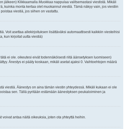
isen jälkeen) Klikkaamalla
Muokkaa
nappulaa valitsemastasi viestistä. Mikäli
, kuinka monta kertaa olet muokannut viestiä. Tämä näkyy vain, jos viestiin
poistaa viestiä, jos siihen on vastattu.
iä. Voit asettaa allekirjoituksen lisättäväksi automaattisesti kaikkiin viesteihisi
 kun kirjoitat uutta viestiä)
i tätä ei ole. oikeutesi eivät todennäköisesti riitä äänsetyksen luomiseen)
ättyy. Änestys ei pääty koskaan, mikäli asetat ajaksi 0. Vaihtoehtojen määrä
stä viestiä. Äänestys on aina tämän viestin yhteydessä. Mikäli kukaan ei ole
tai poistaa sen. Tällä pyritään estämään äänestyksen peukaloiminen ja
täjät voivat antaa näitä oikeuksia, joten ota yhteyttä heihin.