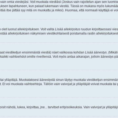
a vain omia viestejäsi. Voit muokata viestiäsi (Joskus vain rajoitetun ajan sen luom
okkauksen tapahtuneen, kun palaat lukemaan viestiä. Tässä on mukana myös lukumäärä
pitää itse jättää syy mitä on muokattu ja miksi). Huomaa, että normaali käyttäjä ei voi 
olet luonut allekirjoituksen. Voit valita
Lisää allekirjoitus
ruudun kirjoittaessasi viest
tää allekirjoituksen näkymisen viestikohtaisesti poistamalla rastin allekirjoituksesta,
aat viestiketjun ensimmäistä viestiä) näet valikossa kohdan
Lisää äänestys
. (Mikäl
aikki vaihtoehdot omille riveillensä. Voit myös antaa aikarajan, jolloin äänestys pä
 tai ylläpitäjä. Muokataksesi äänestystä sinun täytyy muokata viestiketjun ensimmäi
. Et voi muokata vaihtoehtoja. Tällöin vain valvojat ja ylläpitäjät voivat muokata 
 voisit nähdä, lukea, kirjoittaa, jne... tarvitset erityisoikeuksia. Vain valvojat ja ylläpi