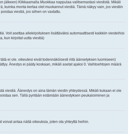
isen jälkeen) Klikkaamalla
Muokkaa
nappulaa valitsemastasi viestistä. Mikäli
, kuinka monta kertaa olet muokannut viestiä. Tämä näkyy vain, jos viestiin
poistaa viestiä, jos siihen on vastattu.
iä. Voit asettaa allekirjoituksen lisättäväksi automaattisesti kaikkiin viesteihisi
 kun kirjoitat uutta viestiä)
i tätä ei ole. oikeutesi eivät todennäköisesti riitä äänsetyksen luomiseen)
ättyy. Änestys ei pääty koskaan, mikäli asetat ajaksi 0. Vaihtoehtojen määrä
stä viestiä. Äänestys on aina tämän viestin yhteydessä. Mikäli kukaan ei ole
tai poistaa sen. Tällä pyritään estämään äänestyksen peukaloiminen ja
täjät voivat antaa näitä oikeuksia, joten ota yhteyttä heihin.