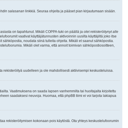
hdin salasanan
linkkiä. Seuraa ohjeita ja pääset pian kirjautumaan sisään.
 asiasta on tapahtunut. Mikäli COPPA-tuki on päällä ja
olet rekisteröitynyt alle
ufoorumit vaativat käyttäjätunnusten aktivoinnin uusilta käyttäjiltä joko itse
ait sähköpostia, noudata siinä tulleita ohjeita. Mikäli et saanut sähköpostia.
telufoorumia. Mikäli olet varma, että annoit toimivan sähköpostiosoitteen,
 rekisteröityä uudelleen ja ole mahdollisesti aktiivisempi keskusteluissa.
tiailta. Vaatimuksena on saada lapsen vanhemmilta tai huoltajalta kirjoitettu
ieheen saadaksesi neuvoja. Huomaa, että phpBB tiimi ei voi tarjota lakiapua
 ottaa rekisteröitymisen kokonaan pois käytöstä. Ota yhteys keskustelufoorumin