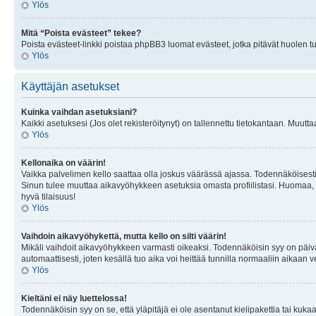
Ylös
Mitä “Poista evästeet” tekee?
Poista evästeet-linkki poistaa phpBB3 luomat evästeet, jotka pitävät huolen tunn
Ylös
Käyttäjän asetukset
Kuinka vaihdan asetuksiani?
Kaikki asetuksesi (Jos olet rekisteröitynyt) on tallennettu tietokantaan. Muutta
Ylös
Kellonaika on väärin!
Vaikka palvelimen kello saattaa olla joskus väärässä ajassa. Todennäköisesti
Sinun tulee muuttaa aikavyöhykkeen asetuksia omasta profiilistasi. Huomaa, että 
hyvä tilaisuus!
Ylös
Vaihdoin aikavyöhykettä, mutta kello on silti väärin!
Mikäli vaihdoit aikavyöhykkeen varmasti oikeaksi. Todennäköisin syy on päiv
automaattisesti, joten kesällä tuo aika voi heittää tunnilla normaaliin aikaan v
Ylös
Kieltäni ei näy luettelossa!
Todennäköisin syy on se, että yläpitäjä ei ole asentanut kielipakettia tai kuka