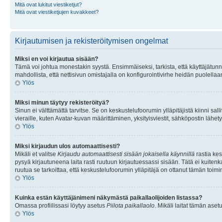
Mitä ovat lukitut viestiketjut?
Mitä ovat viestiketjujen kuvakkeet?
Kirjautumisen ja rekisteröitymisen ongelmat
Miksi en voi kirjautua sisään?
Tämä voi johtua monestakin syystä. Ensimmäiseksi, tarkista, että käyttäjätunnuk
mahdollista, että nettisivun omistajalla on konfigurointivirhe heidän puolellaan
Ylös
Miksi minun täytyy rekisteröityä?
Sinun ei välttämättä tarvitse. Se on keskustelufoorumin ylläpitäjistä kiinni sall
vieraille, kuten Avatar-kuvan määrittäminen, yksityisviestit, sähköpostin lähety
Ylös
Miksi kirjaudun ulos automaattisesti?
Mikäli et valitse
Kirjaudu automaattisesti sisään jokaisella käynnillä
rastia kes
pysyä kirjautuneena laita rasti ruutuun kirjautuessassi sisään. Tätä ei kuitenka
ruutua se tarkoittaa, että keskustelufoorumin ylläpitäjä on ottanut tämän toim
Ylös
Kuinka estän käyttäjänimeni näkymästä paikallaolijoiden listassa?
Omassa profiilissasi löytyy asetus
Piilota paikallaolo
. Mikäli laitat tämän as
Ylös