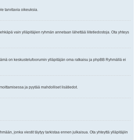
le tarvitavia oikeuksia.
tai ehkäpä vain ylläpitäjien ryhmän annetaan lähettää liitetiedostoja. Ota yhteys
en. Tämä on keskustelufoorumin ylläpitäjän oma ratkaisu ja phpBB Ryhmällä ei
ilmoittamisessa ja pyytää mahdolliset lisätiedot.
hmään, jonka viestit täytyy tarkistaa ennen julkaisua. Ota yhteyttä ylläpitäjiin