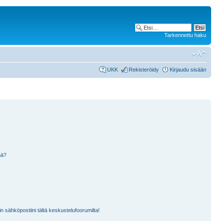
Tarkennettu haku
UKK
Rekisteröidy
Kirjaudu sisään
nä?
n sähköpostiini tältä keskustelufoorumilta!