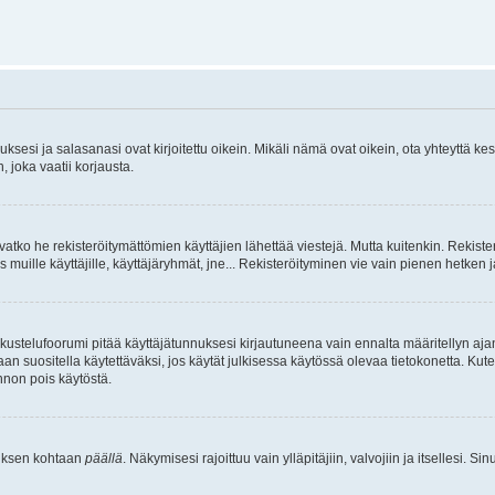
sesi ja salasanasi ovat kirjoitettu oikein. Mikäli nämä ovat oikein, ota yhteyttä ke
, joka vaatii korjausta.
ivatko he rekisteröitymättömien käyttäjien lähettää viestejä. Mutta kuitenkin. Rekister
s muille käyttäjille, käyttäjäryhmät, jne... Rekisteröityminen vie vain pienen hetken 
kustelufoorumi pitää käyttäjätunnuksesi kirjautuneena vain ennalta määritellyn ajan
an suositella käytettäväksi, jos käytät julkisessa käytössä olevaa tietokonetta. Kuten
innon pois käytöstä.
etuksen kohtaan
päällä
. Näkymisesi rajoittuu vain ylläpitäjiin, valvojiin ja itsellesi. S