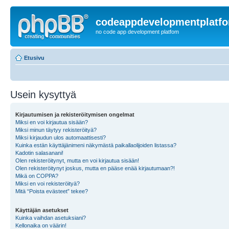
codeappdevelopmentplatf
no code app development platfom
Etusivu
Usein kysyttyä
Kirjautumisen ja rekisteröitymisen ongelmat
Miksi en voi kirjautua sisään?
Miksi minun täytyy rekisteröityä?
Miksi kirjaudun ulos automaattisesti?
Kuinka estän käyttäjänimeni näkymästä paikallaolijoiden listassa?
Kadotin salasanani!
Olen rekisteröitynyt, mutta en voi kirjautua sisään!
Olen rekisteröitynyt joskus, mutta en pääse enää kirjautumaan?!
Mikä on COPPA?
Miksi en voi rekisteröityä?
Mitä “Poista evästeet” tekee?
Käyttäjän asetukset
Kuinka vaihdan asetuksiani?
Kellonaika on väärin!