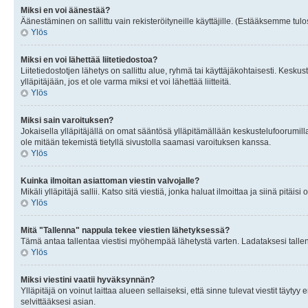
Miksi en voi äänestää?
Äänestäminen on sallittu vain rekisteröityneille käyttäjille. (Estääksemme tulos
Ylös
Miksi en voi lähettää liitetiedostoa?
Liitetiedostotjen lähetys on sallittu alue, ryhmä tai käyttäjäkohtaisesti. Keskus
ylläpitäjään, jos et ole varma miksi et voi lähettää liitteitä.
Ylös
Miksi sain varoituksen?
Jokaisella ylläpitäjällä on omat sääntösä ylläpitämällään keskustelufoorumilla
ole mitään tekemistä tietyllä sivustolla saamasi varoituksen kanssa.
Ylös
Kuinka ilmoitan asiattoman viestin valvojalle?
Mikäli ylläpitäjä sallii. Katso sitä viestiä, jonka haluat ilmoittaa ja siinä pitä
Ylös
Mitä "Tallenna" nappula tekee viestien lähetyksessä?
Tämä antaa tallentaa viestisi myöhempää lähetystä varten. Ladataksesi tallenn
Ylös
Miksi viestini vaatii hyväksynnän?
Ylläpitäjä on voinut laittaa alueen sellaiseksi, että sinne tulevat viestit täyty
selvittääksesi asian.