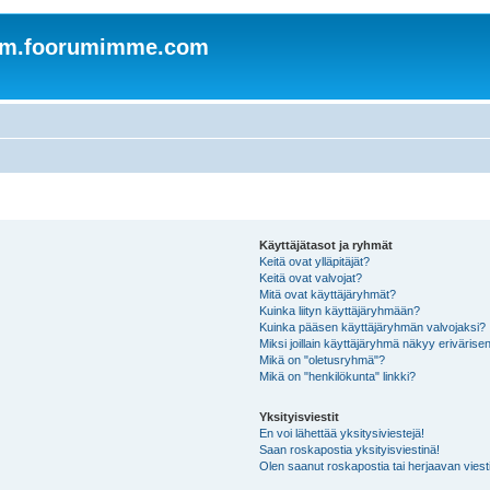
om.foorumimme.com
Käyttäjätasot ja ryhmät
Keitä ovat ylläpitäjät?
Keitä ovat valvojat?
Mitä ovat käyttäjäryhmät?
Kuinka liityn käyttäjäryhmään?
Kuinka pääsen käyttäjäryhmän valvojaksi?
Miksi joillain käyttäjäryhmä näkyy erivärise
Mikä on "oletusryhmä"?
Mikä on "henkilökunta" linkki?
Yksityisviestit
En voi lähettää yksitysiviestejä!
Saan roskapostia yksityisviestinä!
Olen saanut roskapostia tai herjaavan viesti