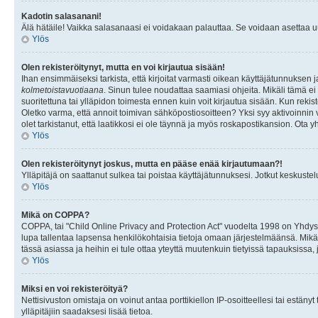
Kadotin salasanani!
Älä hätäile! Vaikka salasanaasi ei voidakaan palauttaa. Se voidaan asettaa 
Ylös
Olen rekisteröitynyt, mutta en voi kirjautua sisään!
Ihan ensimmäiseksi tarkista, että kirjoitat varmasti oikean käyttäjätunnukse
kolmetoistavuotiaana
. Sinun tulee noudattaa saamiasi ohjeita. Mikäli tämä ei 
suoritettuna tai ylläpidon toimesta ennen kuin voit kirjautua sisään. Kun rekiste
Oletko varma, että annoit toimivan sähköpostiosoitteen? Yksi syy aktivoinni
olet tarkistanut, että laatikkosi ei ole täynnä ja myös roskapostikansion. Ota yh
Ylös
Olen rekisteröitynyt joskus, mutta en pääse enää kirjautumaan?!
Ylläpitäjä on saattanut sulkea tai poistaa käyttäjätunnuksesi. Jotkut keskust
Ylös
Mikä on COPPA?
COPPA, tai "Child Online Privacy and Protection Act" vuodelta 1998 on Yhdysval
lupa tallentaa lapsensa henkilökohtaisia tietoja omaan järjestelmäänsä. Mikä
tässä asiassa ja heihin ei tule ottaa yteyttä muutenkuin tietyissä tapauksissa,
Ylös
Miksi en voi rekisteröityä?
Nettisivuston omistaja on voinut antaa porttikiellon IP-osoitteellesi tai estä
ylläpitäjiin saadaksesi lisää tietoa.