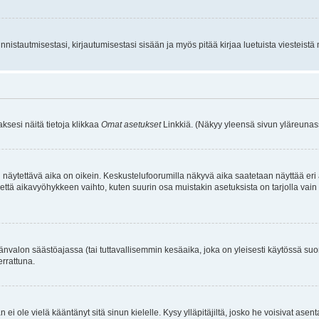
istautmisestasi, kirjautumisestasi sisään ja myös pitää kirjaa luetuista viesteistä mi
aksesi näitä tietoja klikkaa
Omat asetukset
Linkkiä. (Näkyy yleensä sivun yläreunass
 näytettävä aika on oikein. Keskustelufoorumilla näkyvä aika saatetaan näyttää eri
aikavyöhykkeen vaihto, kuten suurin osa muistakin asetuksista on tarjolla vain rekist
änvalon säästöajassa (tai tuttavallisemmin kesäaika, joka on yleisesti käytössä su
errattuna.
an ei ole vielä kääntänyt sitä sinun kielelle. Kysy ylläpitäjiltä, josko he voisivat a