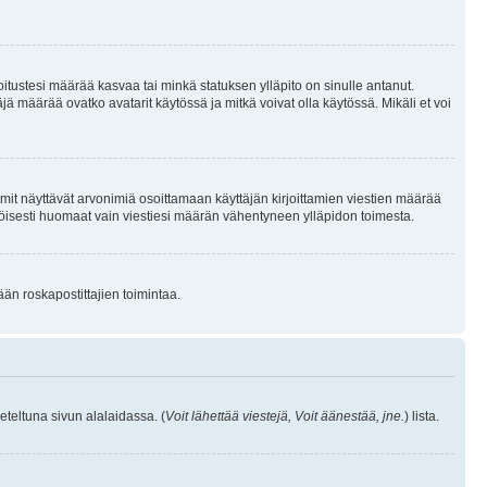
joitustesi määrää kasvaa tai minkä statuksen ylläpito on sinulle antanut.
 määrää ovatko avatarit käytössä ja mitkä voivat olla käytössä. Mikäli et voi
mit näyttävät arvonimiä osoittamaan käyttäjän kirjoittamien viestien määrää
ennäköisesti huomaat vain viestiesi määrän vähentyneen ylläpidon toimesta.
ään roskapostittajien toimintaa.
eteltuna sivun alalaidassa. (
Voit lähettää viestejä, Voit äänestää, jne.
) lista.