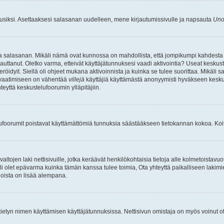
uusiksi. Asettaaksesi salasanan uudelleen, mene kirjautumissivulle ja napsauta
Uno
n ja salasanan. Mikäli nämä ovat kunnossa on mahdollista, että jompikumpi kahdesta
auttanut. Oletko varma, etteivät käyttäjätunnuksesi vaadi aktivointia? Useat keskustel
röidyit. Siellä oli ohjeet mukana aktivoinnista ja kuinka se tulee suorittaa. Mikäli s
n vaatimiseen on vähentää
villejä
käyttäjiä käyttämästä anonyymisti hyväkseen keskus
teyttä keskustelufoorumin ylläpitäjiin.
elufoorumit poistavat käyttämättömiä tunnuksia säästääkseen tietokannan kokoa. Koita
tojen laki nettisivuille, jotka keräävät henkilökohtaisia tietoja alle kolmetoistavuo
li olet epävarma kuinka tämän kanssa tulee toimia, Ota yhteyttä paikalliseen lakim
 joista on lisää alempana.
nyt tietyn nimen käyttämisen käyttäjätunnuksissa. Nettisivun omistaja on myös voinut