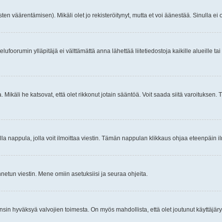
ten väärentämisen). Mikäli olet jo rekisteröitynyt, mutta et voi äänestää. Sinulla ei o
telufoorumin ylläpitäjä ei välttämättä anna lähettää liitetiedostoja kaikille alueille 
. Mikäli he katsovat, että olet rikkonut jotain sääntöä. Voit saada siitä varoituks
isi olla nappula, jolla voit ilmoittaa viestin. Tämän nappulan klikkaus ohjaa eteenpäin 
etun viestin. Mene omiin asetuksiisi ja seuraa ohjeita.
y ensin hyväksyä valvojien toimesta. On myös mahdollista, että olet joutunut käyttäjäry