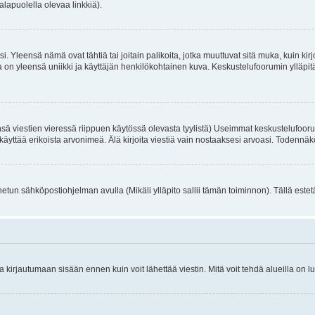
alapuolella olevaa linkkiä).
. Yleensä nämä ovat tähtiä tai joitain palikoita, jotka muuttuvat sitä muka, kuin kir
n yleensä uniikki ja käyttäjän henkilökohtainen kuva. Keskustelufoorumin ylläpitäjä
sä viestien vieressä riippuen käytössä olevasta tyylistä) Useimmat keskustelufooru
oivat käyttää erikoista arvonimeä. Älä kirjoita viestiä vain nostaaksesi arvoasi. Tod
netun sähköpostiohjelman avulla (Mikäli ylläpito sallii tämän toiminnon). Tällä estet
irjautumaan sisään ennen kuin voit lähettää viestin. Mitä voit tehdä alueilla on lu