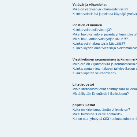
Ystävät ja vihamiehet
Mikä on ystävien ja vihamiesten lista?
Kuinka voin lisätä ja poistaa käyttäjiä ystävi
Viestien etsiminen
Kuinka voin etsiä viestejä?
Miksi hakutoiminto ei palauta yhtään tulosta
Miksi haku antaa vain tyhjän sivun?!?
Kuinka voin hakea toisia käyttäjiä??
Kuinka löydän omat viestini ja aloittamani vie
Viestiketjujen seuraaminen ja kirjanmerk
Mikä ero on kirjanmerkillä ja seuraamisella?
Kuinka asetan tietyn alueen tai viestiketjun
Kuinka lopetan seuraamisen?
Liitetiedostot
Mitkä liitetiedostot ovat sallittuja tällä alueell
Mistä löydän lähettämäni liitetiedostot?
phpBB 3 asiat
Kuka on kirjoittanut tämän ohjelmiston?
Miksi toimintoa X ei ole saatavilla?
Kehen otan yhteyttä tällä keskustelufoorumilla