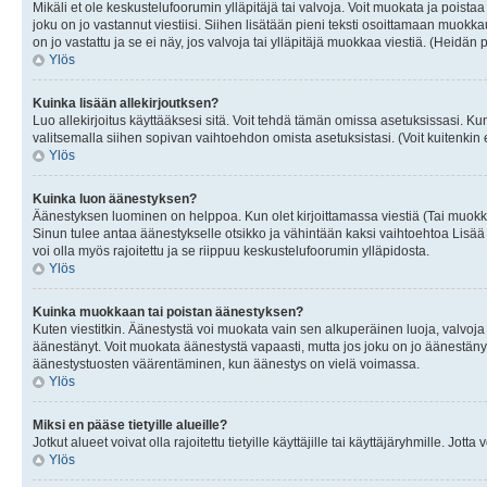
Mikäli et ole keskustelufoorumin ylläpitäjä tai valvoja. Voit muokata ja poista
joku on jo vastannut viestiisi. Siihen lisätään pieni teksti osoittamaan mu
on jo vastattu ja se ei näy, jos valvoja tai ylläpitäjä muokkaa viestiä. (Heidän 
Ylös
Kuinka lisään allekirjoutksen?
Luo allekirjoitus käyttääksesi sitä. Voit tehdä tämän omissa asetuksissasi. Kun 
valitsemalla siihen sopivan vaihtoehdon omista asetuksistasi. (Voit kuitenkin es
Ylös
Kuinka luon äänestyksen?
Äänestyksen luominen on helppoa. Kun olet kirjoittamassa viestiä (Tai muokk
Sinun tulee antaa äänestykselle otsikko ja vähintään kaksi vaihtoehtoa Lisää k
voi olla myös rajoitettu ja se riippuu keskustelufoorumin ylläpidosta.
Ylös
Kuinka muokkaan tai poistan äänestyksen?
Kuten viestitkin. Äänestystä voi muokata vain sen alkuperäinen luoja, valvoja
äänestänyt. Voit muokata äänestystä vapaasti, mutta jos joku on jo äänestänyt
äänestystuosten väärentäminen, kun äänestys on vielä voimassa.
Ylös
Miksi en pääse tietyille alueille?
Jotkut alueet voivat olla rajoitettu tietyille käyttäjille tai käyttäjäryhmille. Jotta
Ylös