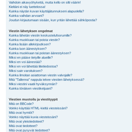
Vaihdoin aikavyöhykettä, mutta kello on silti väärin!
Kieltäni ei näy luettelossa!
Kuinka näytän kuvan käyttäjätunnukseni alapuolella?
Kuinka vaihdan arvoani?
Joudun kirjautumaan sisään, kun yritän lähettää sähköpostia?
Viestin lähetyksen ongelmat
Kuinka lähetän viestin keskustelufoorumille?
Kuinka muokkaan tai poista viestin?
Kuinka lisään allekirjoutksen?
Kuinka luon äänestyksen?
Kuinka muokkaan tai poistan äänestyksen?
Miksi en pääse tietyille alueille?
Miksi en voi äänestää?
Miksi en voi lähettää liitetiedostoa?
Miksi sain varoituksen?
Kuinka ilmoitan asiattoman viestin valvojalle?
Mitä "Tallenna" nappula tekee viestien lähetyksessä?
Miksi viestini vaatii hyväksynnän?
Kuinka tönäisen viestiketjuani?
Viestien muotoilu ja viestityypit
Mitä on BBCode?
Voinko käyttää HTML-kieltä viesteissäni?
Mitä ovat hymiöt?
Voinko näyttää kuvia viesteissäni?
Mitä ovat yleistiedotteet?
Mitä ovat tiedotteet?
Mitä ovat pysyvät tiedotteet?