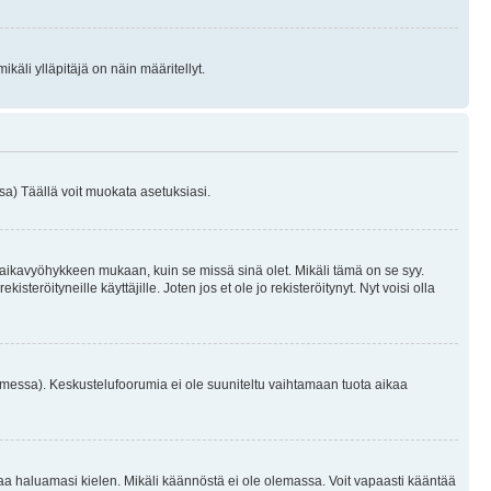
käli ylläpitäjä on näin määritellyt.
a) Täällä voit muokata asetuksiasi.
 aikavyöhykkeen mukaan, kuin se missä sinä olet. Mikäli tämä on se syy.
eröityneille käyttäjille. Joten jos et ole jo rekisteröitynyt. Nyt voisi olla
omessa). Keskustelufoorumia ei ole suuniteltu vaihtamaan tuota aikaa
sentaa haluamasi kielen. Mikäli käännöstä ei ole olemassa. Voit vapaasti kääntää