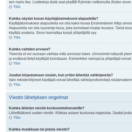
sen myös itse. Lisätietoja tästä saat phpBB Ryhmän nettisivuilta (Katso sivun 
Ylös
Kuinka näytän kuvan käyttäjätunnukseni alapuolella?
Käyttäjätunnuksesi alapuolella voi olla kaksi kuvaa Ensimmäinen liittyy arvoosi
Alapuolella voi olla suurempi kuva, joka tunnetaan Avatar-kuvana. Tämä kuva o
käyttää avataria. Sinun kannattaa kysyä ylläpitäjiltä syy.
Ylös
Kuinka vaihdan arvoani?
Yleensä et voi suoraan vaihtaa mitä arvonasi lukee. (Arvonimet näkyvät yleen
ja erottavat tietyt käyttäjät toisistaaan. Esimerkiksi valvojat ja ylläpitäjät v
Ylös
Joudun kirjautumaan sisään, kun yritän lähettää sähköpostia?
Vain rekisteröityneet käyttäjät voivat lähettää sähköpostiviestejä sisäänraken
Ylös
Viestin lähetyksen ongelmat
Kuinka lähetän viestin keskustelufoorumille?
Lähettääksesi uuden viestin. Klikkaa asiaan kuuluvaa nappulaa. Saatat joutua k
Ylös
Kuinka muokkaan tai poista viestin?