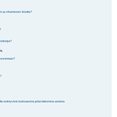
en ja vihamiesten listoilta?
?
stiketjut?
it.
 seurantaan?
a?
 esiintyvistä loukkaavista ja/tai laittomista asioista