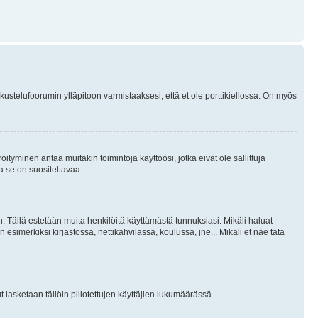
skustelufoorumin ylläpitoon varmistaaksesi, että et ole porttikiellossa. On myös
öityminen antaa muitakin toimintoja käyttöösi, jotka eivät ole sallittuja
ja se on suositeltavaa.
. Tällä estetään muita henkilöitä käyttämästä tunnuksiasi. Mikäli haluat
 esimerkiksi kirjastossa, nettikahvilassa, koulussa, jne... Mikäli et näe tätä
inut lasketaan tällöin piilotettujen käyttäjien lukumäärässä.