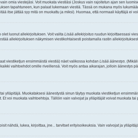
a vain omia viestejäsi. Voit muokata viestiäsi (Joskus vain rajoitetun ajan sen luom
okkauksen tapahtuneen, kun palaat lukemaan viestiä. Tässä on mukana myös lukumäärä
pitää itse jättää syy mitä on muokattu ja miksi). Huomaa, että normaali käyttäjä ei voi 
olet luonut allekirjoituksen. Voit valita
Lisää allekirjoitus
ruudun kirjoittaessasi viest
tää allekirjoituksen näkymisen viestikohtaisesti poistamalla rastin allekirjoituksesta,
aat viestiketjun ensimmäistä viestiä) näet valikossa kohdan
Lisää äänestys
. (Mikäl
aikki vaihtoehdot omille riveillensä. Voit myös antaa aikarajan, jolloin äänestys pä
 tai ylläpitäjä. Muokataksesi äänestystä sinun täytyy muokata viestiketjun ensimmäi
. Et voi muokata vaihtoehtoja. Tällöin vain valvojat ja ylläpitäjät voivat muokata 
 voisit nähdä, lukea, kirjoittaa, jne... tarvitset erityisoikeuksia. Vain valvojat ja ylläpi