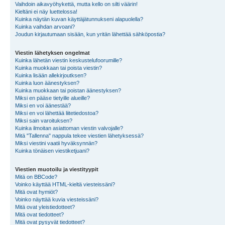
Vaihdoin aikavyöhykettä, mutta kello on silti väärin!
Kieltäni ei näy luettelossa!
Kuinka näytän kuvan käyttäjätunnukseni alapuolella?
Kuinka vaihdan arvoani?
Joudun kirjautumaan sisään, kun yritän lähettää sähköpostia?
Viestin lähetyksen ongelmat
Kuinka lähetän viestin keskustelufoorumille?
Kuinka muokkaan tai poista viestin?
Kuinka lisään allekirjoutksen?
Kuinka luon äänestyksen?
Kuinka muokkaan tai poistan äänestyksen?
Miksi en pääse tietyille alueille?
Miksi en voi äänestää?
Miksi en voi lähettää liitetiedostoa?
Miksi sain varoituksen?
Kuinka ilmoitan asiattoman viestin valvojalle?
Mitä "Tallenna" nappula tekee viestien lähetyksessä?
Miksi viestini vaatii hyväksynnän?
Kuinka tönäisen viestiketjuani?
Viestien muotoilu ja viestityypit
Mitä on BBCode?
Voinko käyttää HTML-kieltä viesteissäni?
Mitä ovat hymiöt?
Voinko näyttää kuvia viesteissäni?
Mitä ovat yleistiedotteet?
Mitä ovat tiedotteet?
Mitä ovat pysyvät tiedotteet?