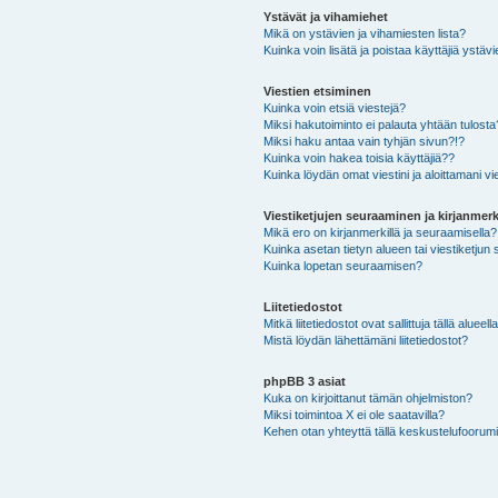
Ystävät ja vihamiehet
Mikä on ystävien ja vihamiesten lista?
Kuinka voin lisätä ja poistaa käyttäjiä ystävi
Viestien etsiminen
Kuinka voin etsiä viestejä?
Miksi hakutoiminto ei palauta yhtään tulosta
Miksi haku antaa vain tyhjän sivun?!?
Kuinka voin hakea toisia käyttäjiä??
Kuinka löydän omat viestini ja aloittamani vie
Viestiketjujen seuraaminen ja kirjanmerk
Mikä ero on kirjanmerkillä ja seuraamisella?
Kuinka asetan tietyn alueen tai viestiketjun
Kuinka lopetan seuraamisen?
Liitetiedostot
Mitkä liitetiedostot ovat sallittuja tällä alueell
Mistä löydän lähettämäni liitetiedostot?
phpBB 3 asiat
Kuka on kirjoittanut tämän ohjelmiston?
Miksi toimintoa X ei ole saatavilla?
Kehen otan yhteyttä tällä keskustelufoorumilla