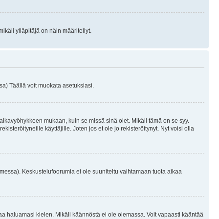
käli ylläpitäjä on näin määritellyt.
a) Täällä voit muokata asetuksiasi.
 aikavyöhykkeen mukaan, kuin se missä sinä olet. Mikäli tämä on se syy.
eröityneille käyttäjille. Joten jos et ole jo rekisteröitynyt. Nyt voisi olla
omessa). Keskustelufoorumia ei ole suuniteltu vaihtamaan tuota aikaa
sentaa haluamasi kielen. Mikäli käännöstä ei ole olemassa. Voit vapaasti kääntää