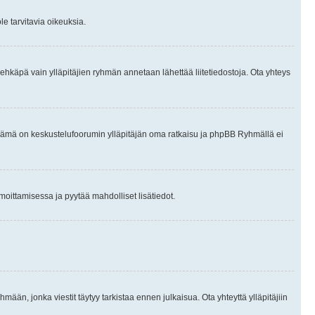
le tarvitavia oikeuksia.
tai ehkäpä vain ylläpitäjien ryhmän annetaan lähettää liitetiedostoja. Ota yhteys
en. Tämä on keskustelufoorumin ylläpitäjän oma ratkaisu ja phpBB Ryhmällä ei
ilmoittamisessa ja pyytää mahdolliset lisätiedot.
hmään, jonka viestit täytyy tarkistaa ennen julkaisua. Ota yhteyttä ylläpitäjiin