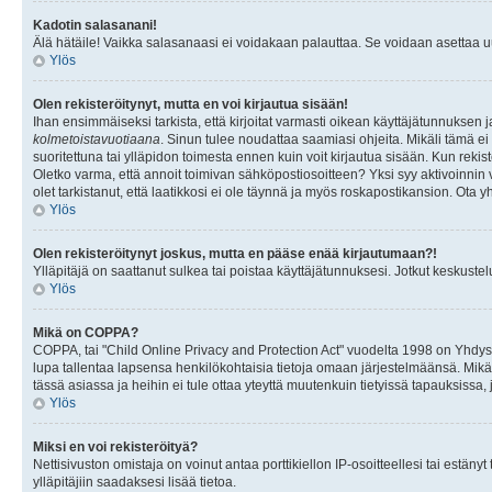
Kadotin salasanani!
Älä hätäile! Vaikka salasanaasi ei voidakaan palauttaa. Se voidaan asettaa 
Ylös
Olen rekisteröitynyt, mutta en voi kirjautua sisään!
Ihan ensimmäiseksi tarkista, että kirjoitat varmasti oikean käyttäjätunnukse
kolmetoistavuotiaana
. Sinun tulee noudattaa saamiasi ohjeita. Mikäli tämä ei 
suoritettuna tai ylläpidon toimesta ennen kuin voit kirjautua sisään. Kun rekiste
Oletko varma, että annoit toimivan sähköpostiosoitteen? Yksi syy aktivoinni
olet tarkistanut, että laatikkosi ei ole täynnä ja myös roskapostikansion. Ota yh
Ylös
Olen rekisteröitynyt joskus, mutta en pääse enää kirjautumaan?!
Ylläpitäjä on saattanut sulkea tai poistaa käyttäjätunnuksesi. Jotkut keskust
Ylös
Mikä on COPPA?
COPPA, tai "Child Online Privacy and Protection Act" vuodelta 1998 on Yhdysval
lupa tallentaa lapsensa henkilökohtaisia tietoja omaan järjestelmäänsä. Mikä
tässä asiassa ja heihin ei tule ottaa yteyttä muutenkuin tietyissä tapauksissa,
Ylös
Miksi en voi rekisteröityä?
Nettisivuston omistaja on voinut antaa porttikiellon IP-osoitteellesi tai estä
ylläpitäjiin saadaksesi lisää tietoa.