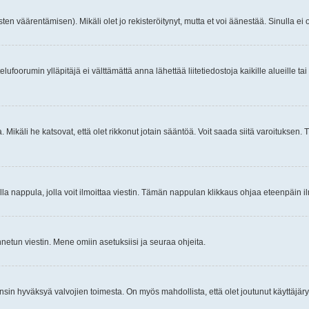
ten väärentämisen). Mikäli olet jo rekisteröitynyt, mutta et voi äänestää. Sinulla ei o
telufoorumin ylläpitäjä ei välttämättä anna lähettää liitetiedostoja kaikille alueille 
. Mikäli he katsovat, että olet rikkonut jotain sääntöä. Voit saada siitä varoituks
isi olla nappula, jolla voit ilmoittaa viestin. Tämän nappulan klikkaus ohjaa eteenpäin 
etun viestin. Mene omiin asetuksiisi ja seuraa ohjeita.
y ensin hyväksyä valvojien toimesta. On myös mahdollista, että olet joutunut käyttäjäry