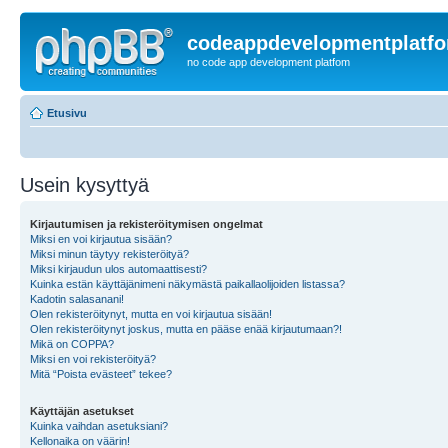
codeappdevelopmentplatf
no code app development platfom
Etusivu
Usein kysyttyä
Kirjautumisen ja rekisteröitymisen ongelmat
Miksi en voi kirjautua sisään?
Miksi minun täytyy rekisteröityä?
Miksi kirjaudun ulos automaattisesti?
Kuinka estän käyttäjänimeni näkymästä paikallaolijoiden listassa?
Kadotin salasanani!
Olen rekisteröitynyt, mutta en voi kirjautua sisään!
Olen rekisteröitynyt joskus, mutta en pääse enää kirjautumaan?!
Mikä on COPPA?
Miksi en voi rekisteröityä?
Mitä “Poista evästeet” tekee?
Käyttäjän asetukset
Kuinka vaihdan asetuksiani?
Kellonaika on väärin!