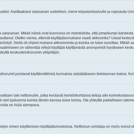
uusiksi. Asettaaksesi salasanan uudelleen, mene kirjautumissivulle ja napsauta
Uno
n ja salasanan. Mikäli nämä ovat kunnossa on mahdollista, että jompikumpi kahdesta
auttanut. Oletko varma, etteivät käyttäjätunnuksesi vaadi aktivointia? Useat keskustel
röidyit. Siellä oli ohjeet mukana aktivoinnista ja kuinka se tulee suorittaa. Mikäli s
n vaatimiseen on vähentää
villejä
käyttäjiä käyttämästä anonyymisti hyväkseen keskus
teyttä keskustelufoorumin ylläpitäjiin.
elufoorumit poistavat käyttämättömiä tunnuksia säästääkseen tietokannan kokoa. Koita
tojen laki nettisivuille, jotka keräävät henkilökohtaisia tietoja alle kolmetoistavuo
li olet epävarma kuinka tämän kanssa tulee toimia, Ota yhteyttä paikalliseen lakim
 joista on lisää alempana.
nyt tietyn nimen käyttämisen käyttäjätunnuksissa. Nettisivun omistaja on myös voinut