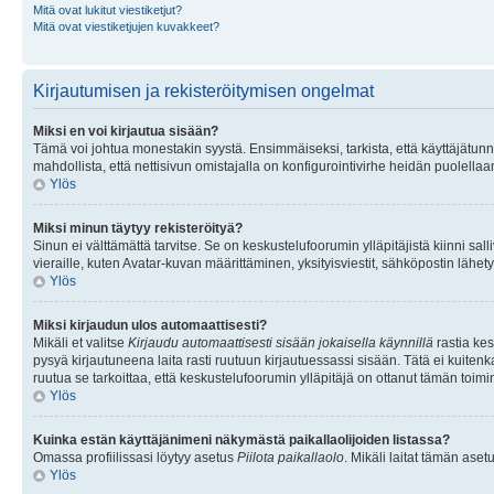
Mitä ovat lukitut viestiketjut?
Mitä ovat viestiketjujen kuvakkeet?
Kirjautumisen ja rekisteröitymisen ongelmat
Miksi en voi kirjautua sisään?
Tämä voi johtua monestakin syystä. Ensimmäiseksi, tarkista, että käyttäjätunnuk
mahdollista, että nettisivun omistajalla on konfigurointivirhe heidän puolellaan
Ylös
Miksi minun täytyy rekisteröityä?
Sinun ei välttämättä tarvitse. Se on keskustelufoorumin ylläpitäjistä kiinni sall
vieraille, kuten Avatar-kuvan määrittäminen, yksityisviestit, sähköpostin lähety
Ylös
Miksi kirjaudun ulos automaattisesti?
Mikäli et valitse
Kirjaudu automaattisesti sisään jokaisella käynnillä
rastia kes
pysyä kirjautuneena laita rasti ruutuun kirjautuessassi sisään. Tätä ei kuitenka
ruutua se tarkoittaa, että keskustelufoorumin ylläpitäjä on ottanut tämän toim
Ylös
Kuinka estän käyttäjänimeni näkymästä paikallaolijoiden listassa?
Omassa profiilissasi löytyy asetus
Piilota paikallaolo
. Mikäli laitat tämän as
Ylös