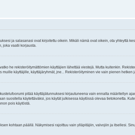
sesi ja salasanasi ovat kirjoitettu oikein. Mikäli nämä ovat oikein, ota yhteyttä ke
, joka vaatii korjausta.
ivatko he rekisteröitymättömien käyttäjien lähettää viestejä. Mutta kuitenkin. Rekister
s muille käyttäjille, käyttäjäryhmät, jne... Rekisteröityminen vie vain pienen hetken 
kustelufoorumi pitää käyttäjätunnuksesi kirjautuneena vain ennalta määritellyn ajan
an suositella käytettäväksi, jos käytät julkisessa käytössä olevaa tietokonetta. Kuten
innon pois käytöstä.
etuksen kohtaan
päällä
. Näkymisesi rajoittuu vain ylläpitäjiin, valvojiin ja itsellesi. S