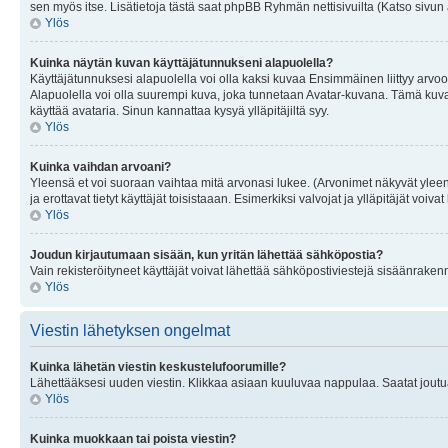
sen myös itse. Lisätietoja tästä saat phpBB Ryhmän nettisivuilta (Katso sivun 
Ylös
Kuinka näytän kuvan käyttäjätunnukseni alapuolella?
Käyttäjätunnuksesi alapuolella voi olla kaksi kuvaa Ensimmäinen liittyy arvoosi
Alapuolella voi olla suurempi kuva, joka tunnetaan Avatar-kuvana. Tämä kuva o
käyttää avataria. Sinun kannattaa kysyä ylläpitäjiltä syy.
Ylös
Kuinka vaihdan arvoani?
Yleensä et voi suoraan vaihtaa mitä arvonasi lukee. (Arvonimet näkyvät yleen
ja erottavat tietyt käyttäjät toisistaaan. Esimerkiksi valvojat ja ylläpitäjät v
Ylös
Joudun kirjautumaan sisään, kun yritän lähettää sähköpostia?
Vain rekisteröityneet käyttäjät voivat lähettää sähköpostiviestejä sisäänraken
Ylös
Viestin lähetyksen ongelmat
Kuinka lähetän viestin keskustelufoorumille?
Lähettääksesi uuden viestin. Klikkaa asiaan kuuluvaa nappulaa. Saatat joutua k
Ylös
Kuinka muokkaan tai poista viestin?