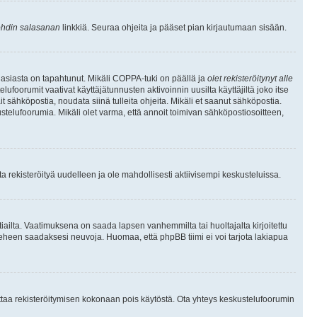
hdin salasanan
linkkiä. Seuraa ohjeita ja pääset pian kirjautumaan sisään.
 asiasta on tapahtunut. Mikäli COPPA-tuki on päällä ja
olet rekisteröitynyt alle
ufoorumit vaativat käyttäjätunnusten aktivoinnin uusilta käyttäjiltä joko itse
ait sähköpostia, noudata siinä tulleita ohjeita. Mikäli et saanut sähköpostia.
telufoorumia. Mikäli olet varma, että annoit toimivan sähköpostiosoitteen,
 rekisteröityä uudelleen ja ole mahdollisesti aktiivisempi keskusteluissa.
tiailta. Vaatimuksena on saada lapsen vanhemmilta tai huoltajalta kirjoitettu
ieheen saadaksesi neuvoja. Huomaa, että phpBB tiimi ei voi tarjota lakiapua
 ottaa rekisteröitymisen kokonaan pois käytöstä. Ota yhteys keskustelufoorumin