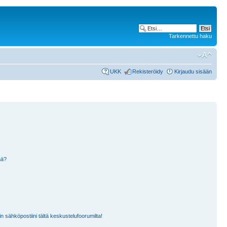
Tarkennettu haku
UKK
Rekisteröidy
Kirjaudu sisään
nä?
n sähköpostiini tältä keskustelufoorumilta!