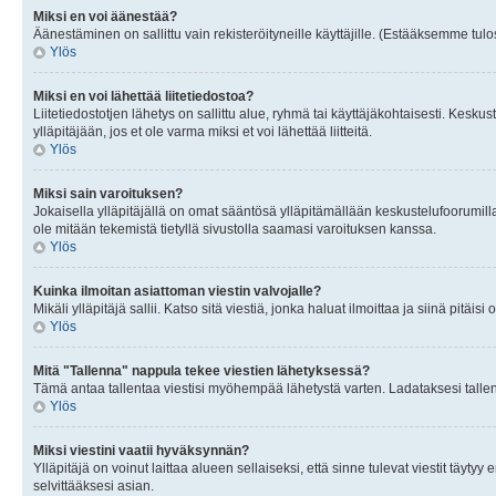
Miksi en voi äänestää?
Äänestäminen on sallittu vain rekisteröityneille käyttäjille. (Estääksemme tulos
Ylös
Miksi en voi lähettää liitetiedostoa?
Liitetiedostotjen lähetys on sallittu alue, ryhmä tai käyttäjäkohtaisesti. Keskus
ylläpitäjään, jos et ole varma miksi et voi lähettää liitteitä.
Ylös
Miksi sain varoituksen?
Jokaisella ylläpitäjällä on omat sääntösä ylläpitämällään keskustelufoorumilla
ole mitään tekemistä tietyllä sivustolla saamasi varoituksen kanssa.
Ylös
Kuinka ilmoitan asiattoman viestin valvojalle?
Mikäli ylläpitäjä sallii. Katso sitä viestiä, jonka haluat ilmoittaa ja siinä pitä
Ylös
Mitä "Tallenna" nappula tekee viestien lähetyksessä?
Tämä antaa tallentaa viestisi myöhempää lähetystä varten. Ladataksesi tallenn
Ylös
Miksi viestini vaatii hyväksynnän?
Ylläpitäjä on voinut laittaa alueen sellaiseksi, että sinne tulevat viestit täyty
selvittääksesi asian.