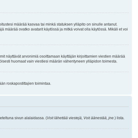
joitustesi määrää kasvaa tai minkä statuksen ylläpito on sinulle antanut.
 määrää ovatko avatarit käytössä ja mitkä voivat olla käytössä. Mikäli et voi
mit näyttävät arvonimiä osoittamaan käyttäjän kirjoittamien viestien määrää
ennäköisesti huomaat vain viestiesi määrän vähentyneen ylläpidon toimesta.
ään roskapostittajien toimintaa.
eteltuna sivun alalaidassa. (
Voit lähettää viestejä, Voit äänestää, jne.
) lista.