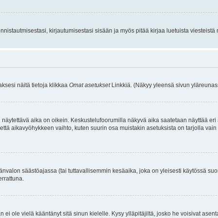
istautmisestasi, kirjautumisestasi sisään ja myös pitää kirjaa luetuista viesteistä mi
aksesi näitä tietoja klikkaa
Omat asetukset
Linkkiä. (Näkyy yleensä sivun yläreunass
 näytettävä aika on oikein. Keskustelufoorumilla näkyvä aika saatetaan näyttää eri
aikavyöhykkeen vaihto, kuten suurin osa muistakin asetuksista on tarjolla vain rekist
änvalon säästöajassa (tai tuttavallisemmin kesäaika, joka on yleisesti käytössä su
errattuna.
an ei ole vielä kääntänyt sitä sinun kielelle. Kysy ylläpitäjiltä, josko he voisivat a