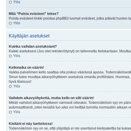
Ylös
Mitä “Poista evästeet” tekee?
Poista evästeet-linkki poistaa phpBB3 luomat evästeet, jotka pitävät huolen tunn
Ylös
Käyttäjän asetukset
Kuinka vaihdan asetuksiani?
Kaikki asetuksesi (Jos olet rekisteröitynyt) on tallennettu tietokantaan. Muutta
Ylös
Kellonaika on väärin!
Vaikka palvelimen kello saattaa olla joskus väärässä ajassa. Todennäköisesti
Sinun tulee muuttaa aikavyöhykkeen asetuksia omasta profiilistasi. Huomaa, että 
hyvä tilaisuus!
Ylös
Vaihdoin aikavyöhykettä, mutta kello on silti väärin!
Mikäli vaihdoit aikavyöhykkeen varmasti oikeaksi. Todennäköisin syy on päiv
automaattisesti, joten kesällä tuo aika voi heittää tunnilla normaaliin aikaan v
Ylös
Kieltäni ei näy luettelossa!
Todennäköisin syy on se, että yläpitäjä ei ole asentanut kielipakettia tai kuka