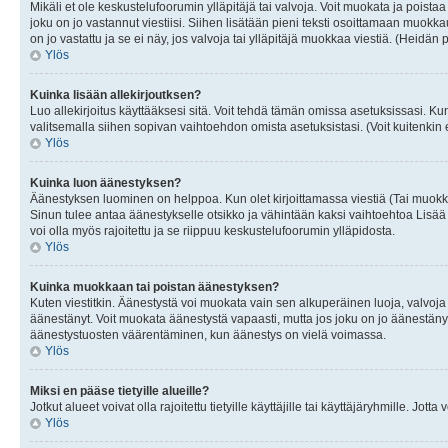
Mikäli et ole keskustelufoorumin ylläpitäjä tai valvoja. Voit muokata ja poista
joku on jo vastannut viestiisi. Siihen lisätään pieni teksti osoittamaan mu
on jo vastattu ja se ei näy, jos valvoja tai ylläpitäjä muokkaa viestiä. (Heidän 
Ylös
Kuinka lisään allekirjoutksen?
Luo allekirjoitus käyttääksesi sitä. Voit tehdä tämän omissa asetuksissasi. Kun 
valitsemalla siihen sopivan vaihtoehdon omista asetuksistasi. (Voit kuitenkin es
Ylös
Kuinka luon äänestyksen?
Äänestyksen luominen on helppoa. Kun olet kirjoittamassa viestiä (Tai muokk
Sinun tulee antaa äänestykselle otsikko ja vähintään kaksi vaihtoehtoa Lisää k
voi olla myös rajoitettu ja se riippuu keskustelufoorumin ylläpidosta.
Ylös
Kuinka muokkaan tai poistan äänestyksen?
Kuten viestitkin. Äänestystä voi muokata vain sen alkuperäinen luoja, valvoja
äänestänyt. Voit muokata äänestystä vapaasti, mutta jos joku on jo äänestänyt
äänestystuosten väärentäminen, kun äänestys on vielä voimassa.
Ylös
Miksi en pääse tietyille alueille?
Jotkut alueet voivat olla rajoitettu tietyille käyttäjille tai käyttäjäryhmille. Jotta
Ylös