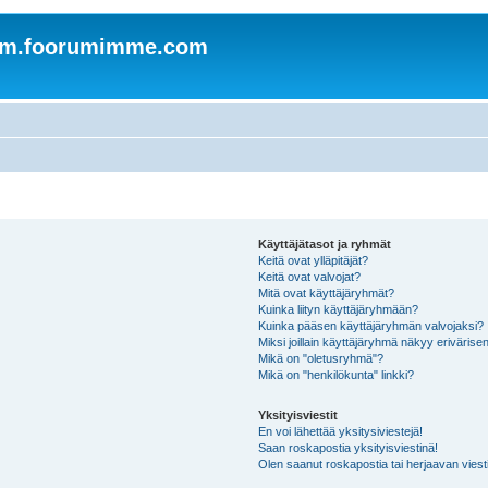
om.foorumimme.com
Käyttäjätasot ja ryhmät
Keitä ovat ylläpitäjät?
Keitä ovat valvojat?
Mitä ovat käyttäjäryhmät?
Kuinka liityn käyttäjäryhmään?
Kuinka pääsen käyttäjäryhmän valvojaksi?
Miksi joillain käyttäjäryhmä näkyy erivärise
Mikä on "oletusryhmä"?
Mikä on "henkilökunta" linkki?
Yksityisviestit
En voi lähettää yksitysiviestejä!
Saan roskapostia yksityisviestinä!
Olen saanut roskapostia tai herjaavan viesti