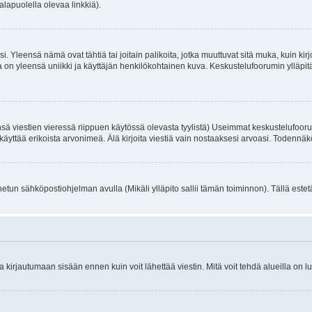
alapuolella olevaa linkkiä).
. Yleensä nämä ovat tähtiä tai joitain palikoita, jotka muuttuvat sitä muka, kuin kir
n yleensä uniikki ja käyttäjän henkilökohtainen kuva. Keskustelufoorumin ylläpitäjä
sä viestien vieressä riippuen käytössä olevasta tyylistä) Useimmat keskustelufooru
oivat käyttää erikoista arvonimeä. Älä kirjoita viestiä vain nostaaksesi arvoasi. Tod
netun sähköpostiohjelman avulla (Mikäli ylläpito sallii tämän toiminnon). Tällä estet
irjautumaan sisään ennen kuin voit lähettää viestin. Mitä voit tehdä alueilla on lu