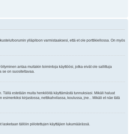
skustelufoorumin ylläpitoon varmistaaksesi, että et ole porttikiellossa. On myös
öityminen antaa muitakin toimintoja käyttöösi, jotka eivät ole sallittuja
ja se on suositeltavaa.
. Tällä estetään muita henkilöitä käyttämästä tunnuksiasi. Mikäli haluat
 esimerkiksi kirjastossa, nettikahvilassa, koulussa, jne... Mikäli et näe tätä
inut lasketaan tällöin piilotettujen käyttäjien lukumäärässä.