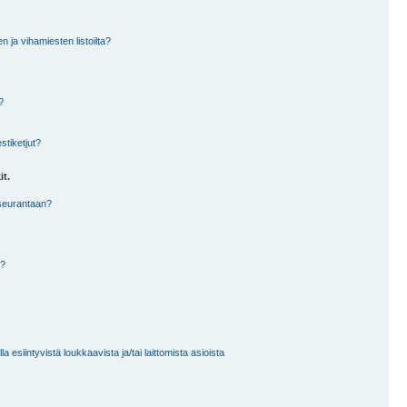
en ja vihamiesten listoilta?
?
stiketjut?
it.
 seurantaan?
a?
 esiintyvistä loukkaavista ja/tai laittomista asioista