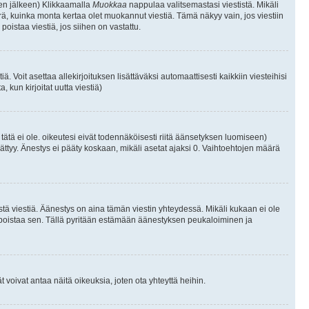
isen jälkeen) Klikkaamalla
Muokkaa
nappulaa valitsemastasi viestistä. Mikäli
, kuinka monta kertaa olet muokannut viestiä. Tämä näkyy vain, jos viestiin
poistaa viestiä, jos siihen on vastattu.
iä. Voit asettaa allekirjoituksen lisättäväksi automaattisesti kaikkiin viesteihisi
 kun kirjoitat uutta viestiä)
i tätä ei ole. oikeutesi eivät todennäköisesti riitä äänsetyksen luomiseen)
ättyy. Änestys ei pääty koskaan, mikäli asetat ajaksi 0. Vaihtoehtojen määrä
stä viestiä. Äänestys on aina tämän viestin yhteydessä. Mikäli kukaan ei ole
tai poistaa sen. Tällä pyritään estämään äänestyksen peukaloiminen ja
täjät voivat antaa näitä oikeuksia, joten ota yhteyttä heihin.